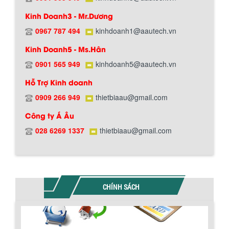
Kinh Doanh3 - Mr.Dương
0967 787 494
kinhdoanh1@aautech.vn
Kinh Doanh5 - Ms.Hân
0901 565 949
kinhdoanh5@aautech.vn
Hỗ Trợ Kinh doanh
0909 266 949
thietbiaau@gmail.com
BỒN CHỨA GIẢI NHIỆT SƠN, MỰC IN
Công ty Á Âu
Bồn chứa giải nhiệt sơn, mực in có cấu
Chính sách giao hàng
tạo gồm 2 lớp inox và được dùng để
028 6269 1337
thietbiaau@gmail.com
làm giảm nhiệt độ của nguyên...
MÁY TRỘN BỘT KHÔ 500KG
Máy trộn bột khô 500kg được thiết kế
CHÍNH SÁCH
thân bồn nằm ngang, với cánh trộn bột
xoay đảo thuận nghịch. Vật liệu...