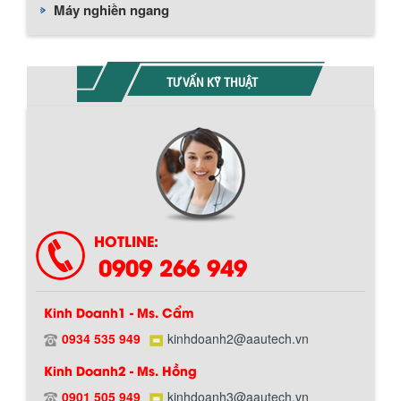
Máy nghiền ngang
TƯ VẤN KỸ THUẬT
HOTLINE:
0909 266 949
Kinh Doanh1 - Ms. Cẩm
0934 535 949
kinhdoanh2@aautech.vn
Kinh Doanh2 - Ms. Hồng
0901 505 949
kinhdoanh3@aautech.vn