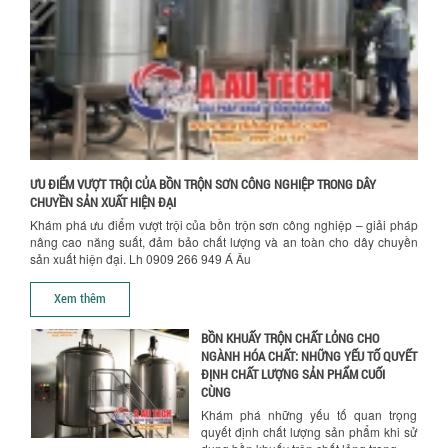
nguyên liệu, nhân công và chi phí vận
hành. Giải...
NHỮNG TIÊU CHÍ QUAN TRỌNG KHI LỰA
CHỌN MÁY KHUẤY TRỘN HÓA CHẤT CHO
NHÀ MÁY
Khám phá những tiêu chí quan trọng
giúp doanh nghiệp lựa chọn máy khuấy
trộn hóa chất phù hợp. Từ máy khuấy
hóa...
ƯU ĐIỂM VƯỢT TRỘI CỦA BỒN TRỘN SƠN CÔNG NGHIỆP TRONG DÂY
CHUYỀN SẢN XUẤT HIỆN ĐẠI
NHỮNG YẾU TỐ QUYẾT ĐỊNH KHI CHỌN
Khám phá ưu điểm vượt trội của bồn trộn sơn công nghiệp – giải pháp
BỒN KHUẤY SƠN: VẬT LIỆU, DUNG TÍCH VÀ
nâng cao năng suất, đảm bảo chất lượng và an toàn cho dây chuyền
CÔNG SUẤT KHUẤY
sản xuất hiện đại. Lh 0909 266 949 Á Âu
Khám phá các yếu tố quan trọng khi
Chính sách giao hàng
chọn bồn khuấy sơn: Vật liệu, dung tích
Xem thêm
và công suất khuấy. Giải pháp tối...
BỒN KHUẤY TRỘN CHẤT LỎNG CHO
NGÀNH HÓA CHẤT: NHỮNG YẾU TỐ QUYẾT
ĐỊNH CHẤT LƯỢNG SẢN PHẨM CUỐI
CÙNG
Khám phá những yếu tố quan trọng
quyết định chất lượng sản phẩm khi sử