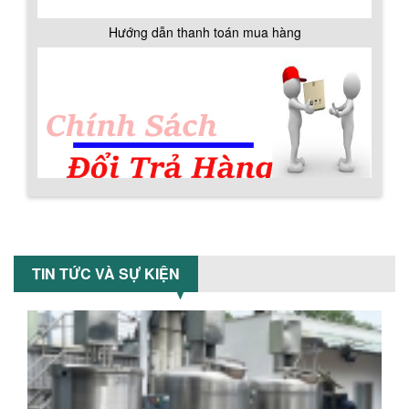
MÁY TRỘN BỘT KHÔ 200KG
Máy trộn bột khô 200kg được gia công
Hướng dẫn thanh toán mua hàng
sản xuất tại công ty Á Âu. Máy dùng
trộn các loại bột khô trong các ngành...
VÌ SAO DOANH NGHIỆP NÊN CHỌN MÁY
NGHIỀN MÀU SƠN Á ÂU?
Khám phá lý do doanh nghiệp nên
chọn máy nghiền màu sơn Á Âu: hiệu
suất cao, kiểm soát nhiệt tốt, tiết kiệm
chi...
Chính sách đổi trả hàng
ƯU ĐÃI ĐẶC BIỆT: GIÁ MÁY KHUẤY SƠN
CÔNG NGHIỆP GIẢM SỐC
TIN TỨC VÀ SỰ KIỆN
Ưu đãi đặc biệt: Giá máy khuấy sơn
công nghiệp giảm sốc lên đến 20%.
Tiết kiệm chi phí, nhận ngay máy
khuấy...
Chính sách bảo hành
TỐI ƯU CHI PHÍ SẢN XUẤT VỚI MÁY TRỘN
SƠN CÔNG NGHIỆP HIỆN ĐẠI
Khám phá cách máy trộn sơn công
nghiệp giúp doanh nghiệp tiết kiệm