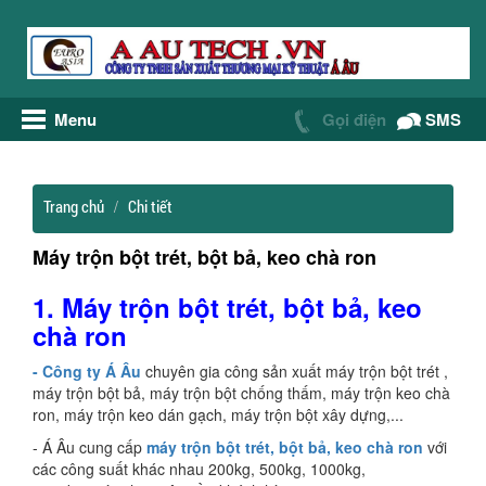
Menu
Gọi điện
SMS
Trang chủ
Chi tiết
Máy trộn bột trét, bột bả, keo chà ron
1. Máy trộn bột trét, bột bả, keo
chà ron
- Công ty Á Âu
chuyên gia công sản xuất máy trộn bột trét ,
máy trộn bột bả, máy trộn bột chống thấm, máy trộn keo chà
ron, máy trộn keo dán gạch, máy trộn bột xây dựng,...
- Á Âu cung cấp
máy trộn bột trét, bột bả, keo chà ron
với
các công suất khác nhau 200kg, 500kg, 1000kg,