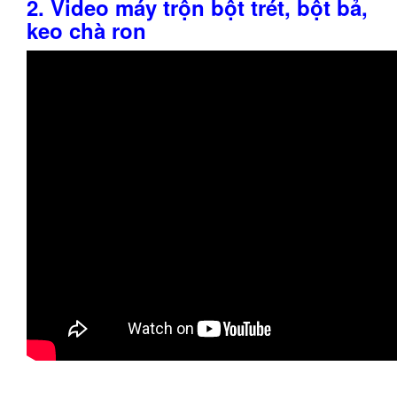
2. Video máy trộn bột trét, bột bả,
keo chà ron