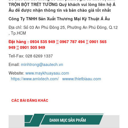
TRỘN BỘT TRÉT TƯỜNG Quý khách vui lòng liên hệ Á
Âu để được nhận thông tin và bản chào giá tốt nhất
Công Ty TNHH Sản Xuất Thương Mại Kỹ Thuật Á Âu
Địa chỉ: Số 03 An Phú Đông 25, Phường An Phú Đông, Q.12
, Tp.HCM
Đặt hàng : 0934 535 949 ¦¦ 0967 787 494 ¦¦ 0901 565
949 ¦¦ 0901 505 949
Tell-Fax: 028 6269 1337
Email:
minhtrong@aautech.vn
Website:
www.maykhuayaau.com
https://www.amixtech.com/
wwww.thietbiaau.com
CÁC BÀI ĐĂNG KHÁC
DANH MỤC SẢN PHẨM