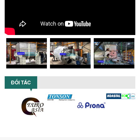
Khám phá 5 lợi ích khi sử dụng máy
khuấy sơn dùng điện: nâng cao chất
lượng, tiết kiệm chi phí, tăng năng
suất,...
TỐI ƯU NĂNG SUẤT VÀ CHI PHÍ VỚI MÁY
KHUẤY 3 TRỤC CÔNG SUẤT LỚN
Tối ưu năng suất và tiết kiệm chi phí
hiệu quả với máy khuấy 3 trục công
suất lớn – giải pháp khuấy trộn...
NHỮNG LỖI THƯỜNG GẶP KHI VẬN HÀNH
MÁY KHUẤY SƠN NÂNG KHÍ VÀ CÁCH
KHẮC PHỤC
ĐỐI TÁC
Tổng hợp lỗi thường gặp khi vận hành
máy khuấy sơn nâng khí 200 lít và cách
khắc phục hiệu quả giúp doanh
nghiệp...
MÁY NGHIỀN HỮU CƠ LỎNG: GIẢI PHÁP
TỐI ƯU VỚI CÔNG NGHỆ MÁY NGHIỀN
NGANG CÁNH NGHIỀN CERAMIC
Máy nghiền hữu cơ lỏng sử dụng công
nghệ máy nghiền ngang cánh nghiền