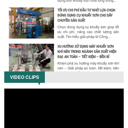
dụng bồn khuấy trộn chất lỏng trong...
TỐI ƯU CHI PHÍ ĐẦU TƯ NHỜ LỰA CHỌN
ĐÚNG DỤNG CỤ KHUẤY SƠN CHO DÂY
Hướng dẫn thanh toán mua hàng
CHUYỀN SẢN XUẤT
Chọn đúng dụng cụ khuấy sơn giúp tối
ưu chi phí, nâng cao chất lượng sản
xuất. Tìm hiểu giải pháp từ Công...
XU HƯỚNG SỬ DỤNG MÁY KHUẤY SƠN
KHÍ NÉN TRONG NGÀNH SẢN XUẤT HIỆN
ĐẠI: AN TOÀN – TIẾT KIỆM – BỀN BỈ
Khám phá xu hướng máy khuấy sơn khí
nén – Giải pháp an toàn, tiết kiệm, bền
bỉ cho sản xuất sơn công nghiệp...
VIDEO CLIPS
CÓ NÊN ĐẦU TƯ MÁY NGHIỀN DUNG MÔI
GIÁ RẺ CHO NGÀNH HÓA CHẤT?
Máy nghiền dung môi giá rẻ có thực sự
phù hợp với ngành hóa chất? Bài viết
phân tích ưu, nhược điểm của máy...
5 LỢI ÍCH NỔI BẬT KHI SỬ DỤNG MÁY
KHUẤY SƠN DÙNG ĐIỆN TRONG SẢN XUẤT