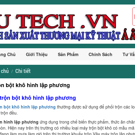
ang Chủ
Giới Thiệu
Sản Phẩm
Chính Sách
Tư Vấ
 chủ
Chi tiết
ộn bột khô hình lập phương
 trộn bột khô hình lập phương
ộn bột khô hình lập phương
thường được sử dụng để phối trộn các loạ
trộn đều.
ộn hình lập phương
ứng dụng trong chế biến thực phẩm, thức ăn chăn
òn. Hiện nay trên thị trường có nhiều loại máy trộn bột khô có mẫu m
đang làm mưa làm gió trên thị trường khuấy trộn Vậy máy trộn lập ph