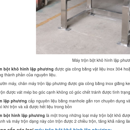
Máy trộn bột khô hình lập phư
ộn bột khô hình lập phương
được gia công bằng vật liệu inox 304 ho
ong thành phần của nguyên liệu.
ườn máy, chân máy trộn lập phương được gia công bằng inox giằng ke 
rộn được vát mép bo góc cạnh không có góc chết tránh được tình trạng
ộn lập phương
cấp nguyên liệu bằng manhole gắn ron chuyên dụng và 
xì khi trộn và xả được hết liệu trong bồn
ộn bột hình lập phương
là một trong những loại máy trộn bột khô đư
nh và máy trộn dạng này còn trộn được 2 chiều trộn, tăng khả năng l
ng cấp các loại
máy trộn bột khô hình lập phương: