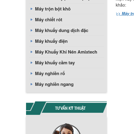
khảo:
Máy trộn bột khô
>> Máy tr
Máy chiết rót
Máy khuấy dung dịch đặc
Máy khuấy điện
Máy Khuấy Khí Nén Amixtech
Máy khuấy cầm tay
Máy nghiền rổ
Máy nghiền ngang
TƯ VẤN KỸ THUẬT