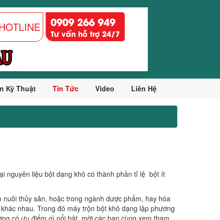
0909 266 949
HOTLINE
Tư vấn hỗ trợ 24/7
n Kỹ Thuật
Tin Tức
Video
Liên Hệ
i nguyên liệu bột dạng khô có thành phần tỉ lệ bột ít
 nuôi thủy sản, hoặc trong ngành dược phẩm, hay hóa
ã khác nhau. Trong đó máy trộn bột khô dạng lập phương
ương có ưu điểm gì nổi bật, mời các bạn cùng xem tham