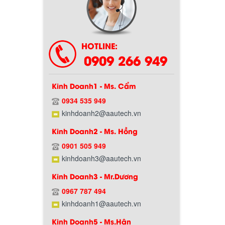
HOTLINE:
0909 266 949
Kinh Doanh1 - Ms. Cẩm
0934 535 949
Chính sách bảo hành
kinhdoanh2@aautech.vn
Kinh Doanh2 - Ms. Hồng
0901 505 949
kinhdoanh3@aautech.vn
Kinh Doanh3 - Mr.Dương
0967 787 494
kinhdoanh1@aautech.vn
Kinh Doanh5 - Ms.Hân