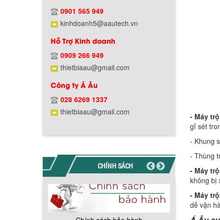
Chính sách giao hàng
0901 565 949
kinhdoanh5@aautech.vn
Hỗ Trợ Kinh doanh
0909 266 949
thietbiaau@gmail.com
Công ty Á Âu
Hướng dẫn thanh toán mua hàng
028 6269 1337
thietbiaau@gmail.com
- Máy tr
gỉ sét tr
- Khung s
- Thùng t
CHÍNH SÁCH
Chính sách đổi trả hàng
- Máy tr
không bị 
- Máy tr
dễ vận hà
Á Âu cu