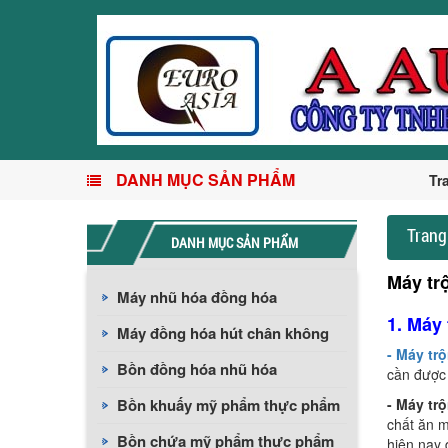
DANH MỤC SẢN PHẨM
Tr
Trang
DANH MỤC SẢN PHẨM
Máy tr
Máy nhũ hóa đồng hóa
1. Máy
Máy đồng hóa hút chân không
- Máy tr
Bồn đồng hóa nhũ hóa
cần được 
Bồn khuấy mỹ phẩm thực phẩm
- Máy tr
chất ăn m
Bồn chứa mỹ phẩm thực phẩm
hiện nay 