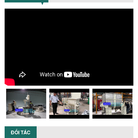
TỐI ƯU CHI PHÍ ĐẦU TƯ NHỜ LỰA CHỌN
ĐÚNG DỤNG CỤ KHUẤY SƠN CHO DÂY
CHUYỀN SẢN XUẤT
Chọn đúng dụng cụ khuấy sơn giúp tối
ưu chi phí, nâng cao chất lượng sản
xuất. Tìm hiểu giải pháp từ Công...
XU HƯỚNG SỬ DỤNG MÁY KHUẤY SƠN
KHÍ NÉN TRONG NGÀNH SẢN XUẤT HIỆN
ĐẠI: AN TOÀN – TIẾT KIỆM – BỀN BỈ
Khám phá xu hướng máy khuấy sơn khí
nén – Giải pháp an toàn, tiết kiệm, bền
bỉ cho sản xuất sơn công nghiệp...
CÓ NÊN ĐẦU TƯ MÁY NGHIỀN DUNG MÔI
GIÁ RẺ CHO NGÀNH HÓA CHẤT?
Máy nghiền dung môi giá rẻ có thực sự
phù hợp với ngành hóa chất? Bài viết
phân tích ưu, nhược điểm của máy...
5 LỢI ÍCH NỔI BẬT KHI SỬ DỤNG MÁY
KHUẤY SƠN DÙNG ĐIỆN TRONG SẢN XUẤT
ĐỐI TÁC
Khám phá 5 lợi ích khi sử dụng máy
khuấy sơn dùng điện: nâng cao chất