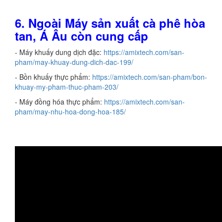
6.
Ngoài Máy sản xuất
cà phê hòa
tan
, Á Âu còn cung cấp
- Máy khuấy dung dịch đặc:
https://amixtech.com/san-
pham/may-khuay-dung-dich-dac-199/
- Bồn khuấy thực phẩm:
https://amixtech.com/san-pham/bon-
khuay-my-pham-thuc-pham-203/
- Máy đồng hóa thực phẩm:
https://amixtech.com/san-
pham/may-nhu-hoa-dong-hoa-185/