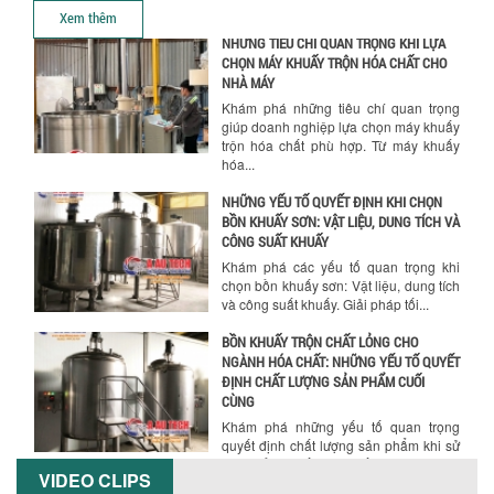
hành. Giải...
Xem thêm
NHỮNG TIÊU CHÍ QUAN TRỌNG KHI LỰA
CHỌN MÁY KHUẤY TRỘN HÓA CHẤT CHO
NHÀ MÁY
Khám phá những tiêu chí quan trọng
giúp doanh nghiệp lựa chọn máy khuấy
trộn hóa chất phù hợp. Từ máy khuấy
hóa...
NHỮNG YẾU TỐ QUYẾT ĐỊNH KHI CHỌN
BỒN KHUẤY SƠN: VẬT LIỆU, DUNG TÍCH VÀ
CÔNG SUẤT KHUẤY
Khám phá các yếu tố quan trọng khi
chọn bồn khuấy sơn: Vật liệu, dung tích
và công suất khuấy. Giải pháp tối...
BỒN KHUẤY TRỘN CHẤT LỎNG CHO
NGÀNH HÓA CHẤT: NHỮNG YẾU TỐ QUYẾT
ĐỊNH CHẤT LƯỢNG SẢN PHẨM CUỐI
CÙNG
Khám phá những yếu tố quan trọng
quyết định chất lượng sản phẩm khi sử
dụng bồn khuấy trộn chất lỏng trong...
VIDEO CLIPS