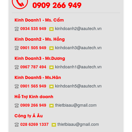
0909 266 949
Kinh Doanh1 - Ms. Cẩm
0934 535 949
kinhdoanh2@aautech.vn
Kinh Doanh2 - Ms. Hồng
0901 505 949
kinhdoanh3@aautech.vn
Hướng dẫn thanh toán mua hàng
Kinh Doanh3 - Mr.Dương
0967 787 494
kinhdoanh1@aautech.vn
Kinh Doanh5 - Ms.Hân
0901 565 949
kinhdoanh5@aautech.vn
Hỗ Trợ Kinh doanh
0909 266 949
thietbiaau@gmail.com
Chính sách đổi trả hàng
Công ty Á Âu
028 6269 1337
thietbiaau@gmail.com