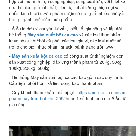
hợp với mô hình trộn công nghiệp, công suất lớn, với thiết kế
đưa lại hiệu quả tốt nhất, hiện đại, chất lượng, hiện đại và
nhiều kích thước. Sản phẩm được sử dụng rất nhiều chủ yếu
trong ngành chế biến thực phẩm.
- Á Âu là đơn vị chuyên tư vấn, thiết kế, gia công và lắp đặt
hệ thống
Máy sản xuất bột ca cao
và các loại thực phẩm
khác nhau như:bột cà phê, các loại gia vị, các loại nước sốt
trong chế biến thực phẩm, snack, bánh tráng trộn..vvv
-
Máy sản xuất bột ca cao
có công suất từ thí nghiệm đến
sản xuất công nghiệp, đáp ứng thành phẩm từ 20Kg, 50kg,
100kg, 200kg, 500kg
- Hệ thống Máy sản xuất bột ca cao bao gồm các quy trình:
Cấp liệu- phối trộn- xả liệu đóng bao thành phẩm
- Quý khách tham khảo thiết bị tại:
https://amixtech.com/san-
pham/may-tron-bot-kho-209/
hoặc 1 số hình ảnh mà Á Âu đã
gia công: