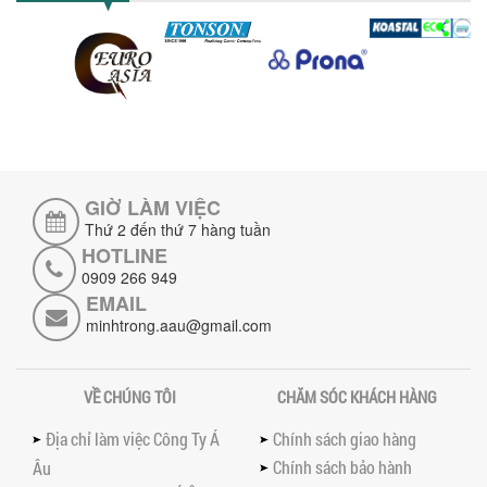
lượng, tiết kiệm chi phí, tăng năng
suất,...
TỐI ƯU NĂNG SUẤT VÀ CHI PHÍ VỚI MÁY
KHUẤY 3 TRỤC CÔNG SUẤT LỚN
Tối ưu năng suất và tiết kiệm chi phí
hiệu quả với máy khuấy 3 trục công
suất lớn – giải pháp khuấy trộn...
GIỜ LÀM VIỆC
NHỮNG LỖI THƯỜNG GẶP KHI VẬN HÀNH
MÁY KHUẤY SƠN NÂNG KHÍ VÀ CÁCH
Thứ 2 đến thứ 7 hàng tuần
KHẮC PHỤC
HOTLINE
Tổng hợp lỗi thường gặp khi vận hành
0909 266 949
máy khuấy sơn nâng khí 200 lít và cách
EMAIL
khắc phục hiệu quả giúp doanh
minhtrong.aau@gmail.com
nghiệp...
MÁY NGHIỀN HỮU CƠ LỎNG: GIẢI PHÁP
TỐI ƯU VỚI CÔNG NGHỆ MÁY NGHIỀN
VỀ CHÚNG TÔI
CHĂM SÓC KHÁCH HÀNG
NGANG CÁNH NGHIỀN CERAMIC
Máy nghiền hữu cơ lỏng sử dụng công
Địa chỉ làm việc Công Ty Á
Chính sách giao hàng
nghệ máy nghiền ngang cánh nghiền
Chính sách bảo hành
ceramic giúp nâng cao độ mịn, hiệu
Âu
suất...