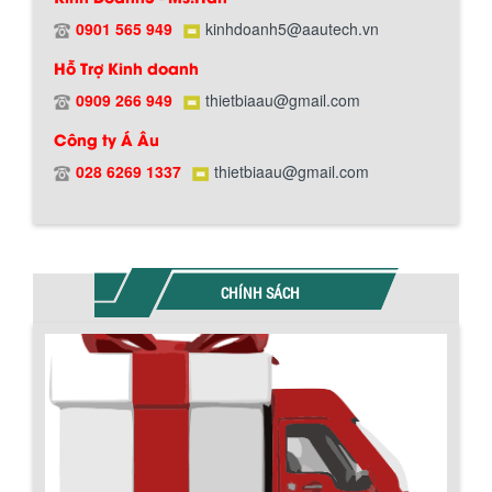
0901 565 949
kinhdoanh5@aautech.vn
Hỗ Trợ Kinh doanh
0909 266 949
thietbiaau@gmail.com
Chính sách đổi trả hàng
Công ty Á Âu
028 6269 1337
thietbiaau@gmail.com
Chính sách bảo hành
CHÍNH SÁCH
BỒN CHỨA GIẢI NHIỆT SƠN, MỰC IN
Bồn chứa giải nhiệt sơn, mực in có cấu
tạo gồm 2 lớp inox và được dùng để
làm giảm nhiệt độ của nguyên...