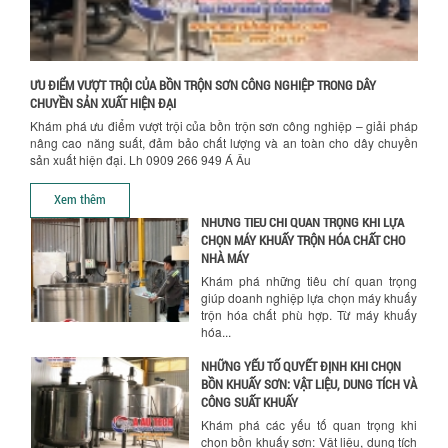
Ưu đãi đặc biệt: Giá máy khuấy sơn
công nghiệp giảm sốc lên đến 20%.
Tiết kiệm chi phí, nhận ngay máy
khuấy...
ƯU ĐIỂM VƯỢT TRỘI CỦA BỒN TRỘN SƠN CÔNG NGHIỆP TRONG DÂY
TỐI ƯU CHI PHÍ SẢN XUẤT VỚI MÁY TRỘN
CHUYỀN SẢN XUẤT HIỆN ĐẠI
SƠN CÔNG NGHIỆP HIỆN ĐẠI
Khám phá ưu điểm vượt trội của bồn trộn sơn công nghiệp – giải pháp
Khám phá cách máy trộn sơn công
nâng cao năng suất, đảm bảo chất lượng và an toàn cho dây chuyền
nghiệp giúp doanh nghiệp tiết kiệm
sản xuất hiện đại. Lh 0909 266 949 Á Âu
nguyên liệu, nhân công và chi phí vận
hành. Giải...
Xem thêm
NHỮNG TIÊU CHÍ QUAN TRỌNG KHI LỰA
CHỌN MÁY KHUẤY TRỘN HÓA CHẤT CHO
NHÀ MÁY
Khám phá những tiêu chí quan trọng
giúp doanh nghiệp lựa chọn máy khuấy
trộn hóa chất phù hợp. Từ máy khuấy
hóa...
NHỮNG YẾU TỐ QUYẾT ĐỊNH KHI CHỌN
BỒN KHUẤY SƠN: VẬT LIỆU, DUNG TÍCH VÀ
CÔNG SUẤT KHUẤY
Khám phá các yếu tố quan trọng khi
chọn bồn khuấy sơn: Vật liệu, dung tích