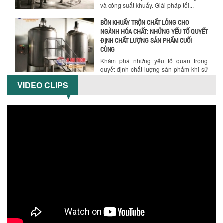
và công suất khuấy. Giải pháp tối...
BỒN KHUẤY TRỘN CHẤT LỎNG CHO
NGÀNH HÓA CHẤT: NHỮNG YẾU TỐ QUYẾT
ĐỊNH CHẤT LƯỢNG SẢN PHẨM CUỐI
CÙNG
Khám phá những yếu tố quan trọng
quyết định chất lượng sản phẩm khi sử
dụng bồn khuấy trộn chất lỏng trong...
VIDEO CLIPS
TỐI ƯU CHI PHÍ ĐẦU TƯ NHỜ LỰA CHỌN
ĐÚNG DỤNG CỤ KHUẤY SƠN CHO DÂY
CHUYỀN SẢN XUẤT
Chọn đúng dụng cụ khuấy sơn giúp tối
ưu chi phí, nâng cao chất lượng sản
xuất. Tìm hiểu giải pháp từ Công...
XU HƯỚNG SỬ DỤNG MÁY KHUẤY SƠN
KHÍ NÉN TRONG NGÀNH SẢN XUẤT HIỆN
ĐẠI: AN TOÀN – TIẾT KIỆM – BỀN BỈ
Khám phá xu hướng máy khuấy sơn khí
nén – Giải pháp an toàn, tiết kiệm, bền
bỉ cho sản xuất sơn công nghiệp...
CÓ NÊN ĐẦU TƯ MÁY NGHIỀN DUNG MÔI