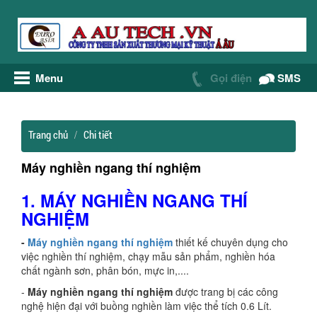
Menu
Gọi điện
SMS
Trang chủ
Chi tiết
Máy nghiền ngang thí nghiệm
1. MÁY NGHIỀN NGANG THÍ
NGHIỆM
-
Máy nghiền ngang thí nghiệm
thiết kế chuyên dụng cho
việc nghiền thí nghiệm, chạy mẫu sản phẩm, nghiền hóa
chất ngành sơn, phân bón, mực in,....
-
Máy nghiền ngang thí nghiệm
được trang bị các công
nghệ hiện đại với buồng nghiền làm việc thể tích 0.6 Lít.