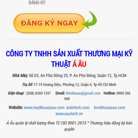
ĐĂNG KÝ
SO SÁNH MÁY TRỘN BỘT KHÔ CÔNG
NGHIỆP VÀ MÁY TRỘN BỘT GIA ĐÌNH:
KHÁC BIỆT VỀ HIỆU QUẢ & NĂNG SUẤT
Tìm hiểu sự khác biệt giữa máy trộn bột
khô công nghiệp và máy trộn bột gia
đình về hiệu quả, năng suất và...
SO SÁNH MÁY KHUẤY PHÒNG NỔ VỚI MÁY
KHUẤY THƯỜNG: KHÁC BIỆT VÀ GIÁ TRỊ
CÔNG TY TNHH SẢN XUẤT THƯƠNG MẠI KỸ
MANG LẠI
THUẬT
Á ÂU
So sánh máy khuấy phòng nổ và máy
khuấy thường chi tiết: sự khác biệt về an
toàn, giá trị mang lại, ứng dụng...
Nhà Máy
:
Số 03, An Phú Đông 25, P. An Phú Đông, Quận 12, Tp.HCM
Trụ Sở
:17-19 Hoàng Diệu, Phường 13, Quận 4, Tp Hồ Chí Minh
TAY KẸP THÙNG TRÊN MÁY KHUẤY SƠN
30HP: TĂNG ĐỘ ỔN ĐỊNH VÀ AN TOÀN KHI
Điện thoại
: (028) 6269 1337
Email:
thietbiaau@gmail.com
Hotline:
0909 266
VẬN HÀNH
949
Tay kẹp thùng trên máy khuấy sơn
Website:
www.maykhuayaau.com
amixtech.com
bonkhuayaau.com
30HP giúp giữ ổn định thùng chứa, đảm
bảo an toàn khi vận hành và nâng cao
www.
aautech.vn
chất...
Á Âu quản lý chất lượng theo TC ISO 9001-2015 *
Thương hiệu đăng ký bản
quyền
BỒN KHUẤY SÀN THAO TÁC – GIẢI PHÁP
TOÀN DIỆN CHO SẢN XUẤT THỰC PHẨM,