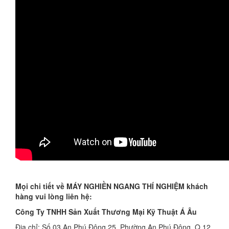
Mọi chi tiết về MÁY NGHIỀN NGANG THÍ NGHIỆM khách
hàng vui lòng liên hệ:
Công Ty TNHH Sản Xuất Thương Mại Kỹ Thuật Á Âu
Địa chỉ: Số 03 An Phú Đông 25, Phường An Phú Đông, Q.12