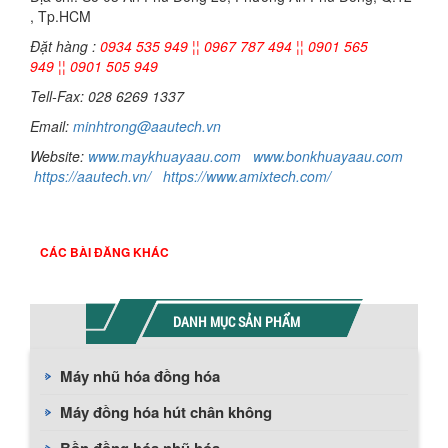
, Tp.HCM
Đặt hàng :
0934 535 949 ¦¦ 0967 787 494 ¦¦ 0901 565
949 ¦¦ 0901 505 949
Tell-Fax: 028 6269 1337
Email:
minhtrong@aautech.vn
Website:
w
ww.maykhuayaau.com
www.bonkhuayaau.com
https://aautech.vn/
https://www.amixtech.com/
CÁC BÀI ĐĂNG KHÁC
DANH MỤC SẢN PHẨM
Máy nhũ hóa đồng hóa
Máy đồng hóa hút chân không