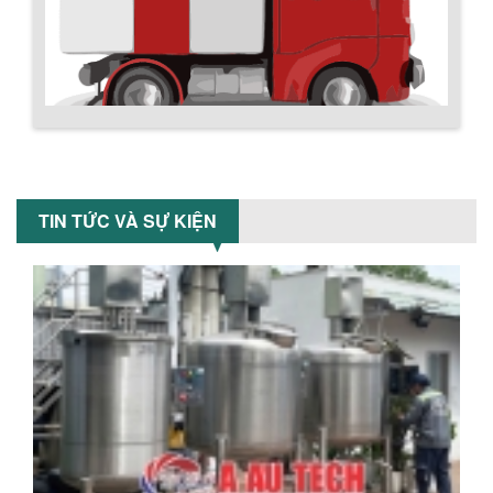
MÁY TRỘN BỘT KHÔ 500KG
Máy trộn bột khô 500kg được thiết kế
thân bồn nằm ngang, với cánh trộn bột
xoay đảo thuận nghịch. Vật liệu...
Chính sách giao hàng
MÁY TRỘN BỘT KHÔ 200KG
Máy trộn bột khô 200kg được gia công
TIN TỨC VÀ SỰ KIỆN
sản xuất tại công ty Á Âu. Máy dùng
trộn các loại bột khô trong các ngành...
VÌ SAO DOANH NGHIỆP NÊN CHỌN MÁY
NGHIỀN MÀU SƠN Á ÂU?
Khám phá lý do doanh nghiệp nên
chọn máy nghiền màu sơn Á Âu: hiệu
suất cao, kiểm soát nhiệt tốt, tiết kiệm
chi...
Hướng dẫn thanh toán mua hàng
ƯU ĐÃI ĐẶC BIỆT: GIÁ MÁY KHUẤY SƠN
CÔNG NGHIỆP GIẢM SỐC