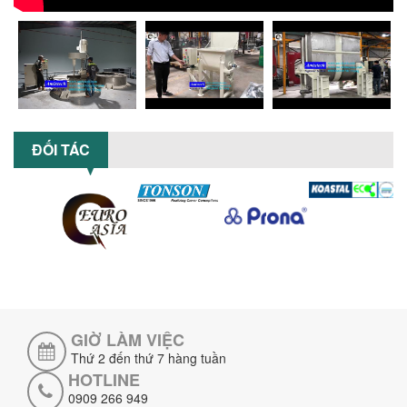
GIÁ RẺ CHO NGÀNH HÓA CHẤT?
Máy nghiền dung môi giá rẻ có thực sự
phù hợp với ngành hóa chất? Bài viết
phân tích ưu, nhược điểm của máy...
5 LỢI ÍCH NỔI BẬT KHI SỬ DỤNG MÁY
KHUẤY SƠN DÙNG ĐIỆN TRONG SẢN XUẤT
ĐỐI TÁC
Khám phá 5 lợi ích khi sử dụng máy
khuấy sơn dùng điện: nâng cao chất
lượng, tiết kiệm chi phí, tăng năng
suất,...
TỐI ƯU NĂNG SUẤT VÀ CHI PHÍ VỚI MÁY
KHUẤY 3 TRỤC CÔNG SUẤT LỚN
Tối ưu năng suất và tiết kiệm chi phí
hiệu quả với máy khuấy 3 trục công
suất lớn – giải pháp khuấy trộn...
GIỜ LÀM VIỆC
NHỮNG LỖI THƯỜNG GẶP KHI VẬN HÀNH
MÁY KHUẤY SƠN NÂNG KHÍ VÀ CÁCH
Thứ 2 đến thứ 7 hàng tuần
KHẮC PHỤC
HOTLINE
Tổng hợp lỗi thường gặp khi vận hành
0909 266 949