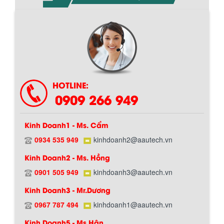
Chính sách giao hàng
HOTLINE:
0909 266 949
Kinh Doanh1 - Ms. Cẩm
0934 535 949
kinhdoanh2@aautech.vn
Kinh Doanh2 - Ms. Hồng
0901 505 949
kinhdoanh3@aautech.vn
Hướng dẫn thanh toán mua hàng
Kinh Doanh3 - Mr.Dương
0967 787 494
kinhdoanh1@aautech.vn
Kinh Doanh5 - Ms.Hân