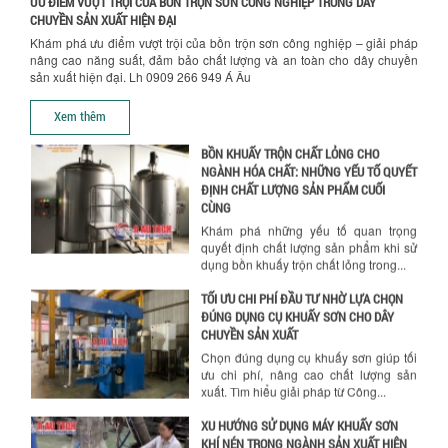
ƯU ĐIỂM VƯỢT TRỘI CỦA BỒN TRỘN SƠN CÔNG NGHIỆP TRONG DÂY
CHUYỀN SẢN XUẤT HIỆN ĐẠI
Chính sách giao hàng
BỒN KHUẤY TRỘN CHẤT LỎNG CHO
Khám phá ưu điểm vượt trội của bồn trộn sơn công nghiệp – giải pháp
NGÀNH HÓA CHẤT: NHỮNG YẾU TỐ QUYẾT
nâng cao năng suất, đảm bảo chất lượng và an toàn cho dây chuyền
ĐỊNH CHẤT LƯỢNG SẢN PHẨM CUỐI
sản xuất hiện đại. Lh 0909 266 949 Á Âu
CÙNG
Khám phá những yếu tố quan trọng
Xem thêm
quyết định chất lượng sản phẩm khi sử
dụng bồn khuấy trộn chất lỏng trong...
TỐI ƯU CHI PHÍ ĐẦU TƯ NHỜ LỰA CHỌN
ĐÚNG DỤNG CỤ KHUẤY SƠN CHO DÂY
CHUYỀN SẢN XUẤT
Chọn đúng dụng cụ khuấy sơn giúp tối
ưu chi phí, nâng cao chất lượng sản
xuất. Tìm hiểu giải pháp từ Công...
Hướng dẫn thanh toán mua hàng
XU HƯỚNG SỬ DỤNG MÁY KHUẤY SƠN
KHÍ NÉN TRONG NGÀNH SẢN XUẤT HIỆN
ĐẠI: AN TOÀN – TIẾT KIỆM – BỀN BỈ
Khám phá xu hướng máy khuấy sơn khí
nén – Giải pháp an toàn, tiết kiệm, bền
bỉ cho sản xuất sơn công nghiệp...
CÓ NÊN ĐẦU TƯ MÁY NGHIỀN DUNG MÔI
GIÁ RẺ CHO NGÀNH HÓA CHẤT?