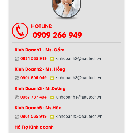
HOTLINE:
0909 266 949
Kinh Doanh1 - Ms. Cẩm
0934 535 949
kinhdoanh2@aautech.vn
Kinh Doanh2 - Ms. Hồng
0901 505 949
kinhdoanh3@aautech.vn
Kinh Doanh3 - Mr.Dương
0967 787 494
kinhdoanh1@aautech.vn
BỒN CHỨA GIẢI NHIỆT SƠN, MỰC IN
Kinh Doanh5 - Ms.Hân
Bồn chứa giải nhiệt sơn, mực in có cấu
tạo gồm 2 lớp inox và được dùng để
0901 565 949
kinhdoanh5@aautech.vn
làm giảm nhiệt độ của nguyên...
Hỗ Trợ Kinh doanh
Chính sách giao hàng