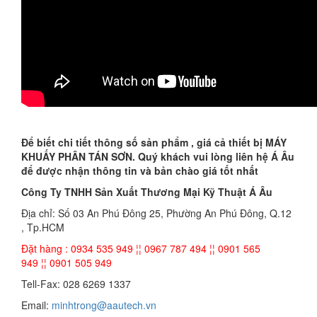
Để biết chi tiết thông số sản phẩm , giá cả thiết bị MÁY
KHUẤY PHÂN TÁN SƠN. Quý khách vui lòng liên hệ Á Âu
để được nhận thông tin và bản chào giá tốt nhất
Công Ty TNHH Sản Xuất Thương Mại Kỹ Thuật Á Âu
Địa chỉ: Số 03 An Phú Đông 25, Phường An Phú Đông, Q.12
, Tp.HCM
Đặt hàng : 0934 535 949 ¦¦ 0967 787 494 ¦¦ 0901 565
949 ¦¦ 0901 505 949
Tell-Fax: 028 6269 1337
Email:
minhtrong@aautech.vn