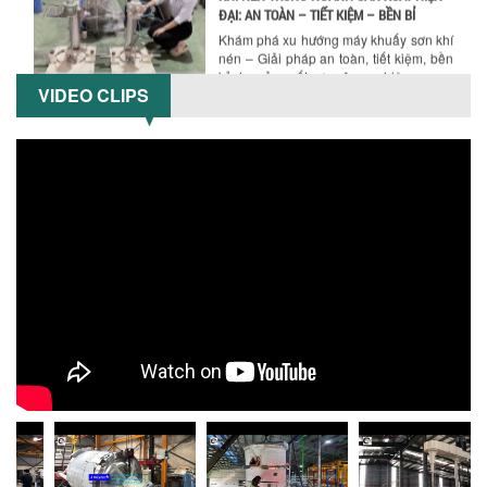
Máy nghiền dung môi giá rẻ có thực sự
phù hợp với ngành hóa chất? Bài viết
phân tích ưu, nhược điểm của máy...
VIDEO CLIPS
5 LỢI ÍCH NỔI BẬT KHI SỬ DỤNG MÁY
KHUẤY SƠN DÙNG ĐIỆN TRONG SẢN XUẤT
Khám phá 5 lợi ích khi sử dụng máy
khuấy sơn dùng điện: nâng cao chất
lượng, tiết kiệm chi phí, tăng năng
suất,...
TỐI ƯU NĂNG SUẤT VÀ CHI PHÍ VỚI MÁY
KHUẤY 3 TRỤC CÔNG SUẤT LỚN
Tối ưu năng suất và tiết kiệm chi phí
hiệu quả với máy khuấy 3 trục công
suất lớn – giải pháp khuấy trộn...
NHỮNG LỖI THƯỜNG GẶP KHI VẬN HÀNH
MÁY KHUẤY SƠN NÂNG KHÍ VÀ CÁCH
KHẮC PHỤC
Tổng hợp lỗi thường gặp khi vận hành
máy khuấy sơn nâng khí 200 lít và cách