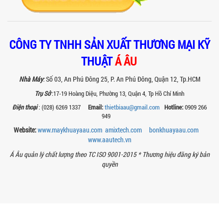
Khám phá thiết kế bồn khuấy sàn thao
tác inox an toàn, tiện lợi, phù hợp sản
xuất thực phẩm, mỹ phẩm, hóa chất....
VÌ SAO CÁC XƯỞNG SƠN NÊN CHỌN MÁY
CÔNG TY TNHH SẢN XUẤT THƯƠNG MẠI KỸ
CHIẾT RÓT SƠN 1 VÒI CỦA Á ÂU?
THUẬT
Á ÂU
Khám phá lý do vì sao máy chiết rót sơn
1 vòi của Á Âu là lựa chọn hàng đầu
cho các xưởng sơn: chính xác, tiết...
Nhà Máy
:
Số 03, An Phú Đông 25, P. An Phú Đông, Quận 12, Tp.HCM
Trụ Sở
:17-19 Hoàng Diệu, Phường 13, Quận 4, Tp Hồ Chí Minh
BÊN TRONG NHÀ MÁY Á ÂU: HÀNH TRÌNH
Điện thoại
: (028) 6269 1337
Email:
thietbiaau@gmail.com
Hotline:
0909 266
TẠO NÊN NHỮNG CHIẾC BỒN KHUẤY INOX
949
ĐẠT CHUẨN
Website:
www.maykhuayaau.com
amixtech.com
bonkhuayaau.com
Khám phá quy trình gia công bồn khuấy
inox tại nhà máy Á Âu – nơi tạo ra thiết
www.
aautech.vn
bị chuẩn kỹ thuật, bền bỉ, theo...
Á Âu quản lý chất lượng theo TC ISO 9001-2015 *
Thương hiệu đăng ký bản
MÁY NGHIỀN THUỐC BVTV – GIẢI PHÁP
quyền
TỐI ƯU TRONG SẢN XUẤT NÔNG DƯỢC
HIỆN ĐẠI
Máy nghiền thuốc BVTV giúp tối ưu độ
mịn, nâng cao hiệu quả sản xuất và
đảm bảo chất lượng chế phẩm nông...