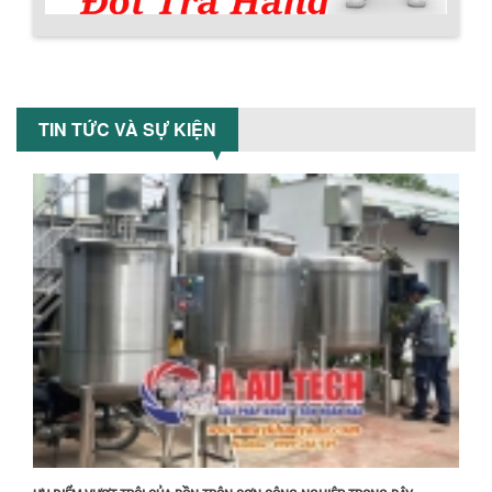
công nghiệp giảm sốc lên đến 20%.
Tiết kiệm chi phí, nhận ngay máy
khuấy...
TỐI ƯU CHI PHÍ SẢN XUẤT VỚI MÁY TRỘN
SƠN CÔNG NGHIỆP HIỆN ĐẠI
TIN TỨC VÀ SỰ KIỆN
Khám phá cách máy trộn sơn công
nghiệp giúp doanh nghiệp tiết kiệm
Chính sách bảo hành
nguyên liệu, nhân công và chi phí vận
hành. Giải...
NHỮNG TIÊU CHÍ QUAN TRỌNG KHI LỰA
CHỌN MÁY KHUẤY TRỘN HÓA CHẤT CHO
NHÀ MÁY
Khám phá những tiêu chí quan trọng
giúp doanh nghiệp lựa chọn máy khuấy
trộn hóa chất phù hợp. Từ máy khuấy
hóa...
NHỮNG YẾU TỐ QUYẾT ĐỊNH KHI CHỌN
BỒN KHUẤY SƠN: VẬT LIỆU, DUNG TÍCH VÀ
CÔNG SUẤT KHUẤY
Khám phá các yếu tố quan trọng khi
chọn bồn khuấy sơn: Vật liệu, dung tích
và công suất khuấy. Giải pháp tối...