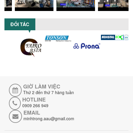
khắc phục hiệu quả giúp doanh
nghiệp...
MÁY NGHIỀN HỮU CƠ LỎNG: GIẢI PHÁP
TỐI ƯU VỚI CÔNG NGHỆ MÁY NGHIỀN
ĐỐI TÁC
NGANG CÁNH NGHIỀN CERAMIC
Máy nghiền hữu cơ lỏng sử dụng công
nghệ máy nghiền ngang cánh nghiền
ceramic giúp nâng cao độ mịn, hiệu
suất...
ĐẦU TƯ MÁY TRỘN PHÂN BÓN NẰM
NGANG: LỢI ÍCH LÂU DÀI CHO DOANH
NGHIỆP SẢN XUẤT NÔNG NGHIỆP
Tìm hiểu lợi ích khi đầu tư máy trộn
phân bón nằm ngang: nâng cao hiệu
GIỜ LÀM VIỆC
suất trộn, tiết kiệm chi phí, đảm bảo...
Thứ 2 đến thứ 7 hàng tuần
NHỮNG LƯU Ý KHI LẮP ĐẶT VÀ VẬN
HOTLINE
HÀNH MÁY KHUẤY HÓA CHẤT KHÍ NÉN AN
0909 266 949
TOÀN, HIỆU QUẢ
EMAIL
Hướng dẫn chi tiết những lưu ý khi lắp
minhtrong.aau@gmail.com
đặt và vận hành máy khuấy hóa chất
khí nén để đảm bảo an toàn, hiệu...