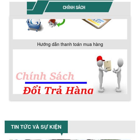
Máy trộn bột khô 500kg được thiết kế
CHÍNH SÁCH
thân bồn nằm ngang, với cánh trộn bột
xoay đảo thuận nghịch. Vật liệu...
MÁY TRỘN BỘT KHÔ 200KG
Máy trộn bột khô 200kg được gia công
Hướng dẫn thanh toán mua hàng
sản xuất tại công ty Á Âu. Máy dùng
trộn các loại bột khô trong các ngành...
VÌ SAO DOANH NGHIỆP NÊN CHỌN MÁY
NGHIỀN MÀU SƠN Á ÂU?
Khám phá lý do doanh nghiệp nên
chọn máy nghiền màu sơn Á Âu: hiệu
suất cao, kiểm soát nhiệt tốt, tiết kiệm
chi...
Chính sách đổi trả hàng
ƯU ĐÃI ĐẶC BIỆT: GIÁ MÁY KHUẤY SƠN
CÔNG NGHIỆP GIẢM SỐC
TIN TỨC VÀ SỰ KIỆN
Ưu đãi đặc biệt: Giá máy khuấy sơn
công nghiệp giảm sốc lên đến 20%.
Tiết kiệm chi phí, nhận ngay máy