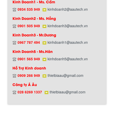
Kinh Doanh1 - Ms. Cẩm
0934 535 949
kinhdoanh2@aautech.vn
Kinh Doanh2 - Ms. Hồng
0901 505 949
kinhdoanh3@aautech.vn
Kinh Doanh3 - Mr.Dương
0967 787 494
kinhdoanh1@aautech.vn
Kinh Doanh5 - Ms.Hân
0901 565 949
kinhdoanh5@aautech.vn
Hỗ Trợ Kinh doanh
0909 266 949
thietbiaau@gmail.com
BỒN CHỨA GIẢI NHIỆT SƠN, MỰC IN
Công ty Á Âu
Bồn chứa giải nhiệt sơn, mực in có cấu
Chính sách giao hàng
tạo gồm 2 lớp inox và được dùng để
028 6269 1337
thietbiaau@gmail.com
làm giảm nhiệt độ của nguyên...
MÁY TRỘN BỘT KHÔ 500KG