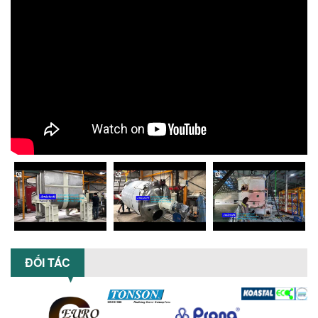
phù hợp với ngành hóa chất? Bài viết
phân tích ưu, nhược điểm của máy...
5 LỢI ÍCH NỔI BẬT KHI SỬ DỤNG MÁY
KHUẤY SƠN DÙNG ĐIỆN TRONG SẢN XUẤT
Khám phá 5 lợi ích khi sử dụng máy
khuấy sơn dùng điện: nâng cao chất
lượng, tiết kiệm chi phí, tăng năng
suất,...
TỐI ƯU NĂNG SUẤT VÀ CHI PHÍ VỚI MÁY
KHUẤY 3 TRỤC CÔNG SUẤT LỚN
Tối ưu năng suất và tiết kiệm chi phí
hiệu quả với máy khuấy 3 trục công
suất lớn – giải pháp khuấy trộn...
NHỮNG LỖI THƯỜNG GẶP KHI VẬN HÀNH
MÁY KHUẤY SƠN NÂNG KHÍ VÀ CÁCH
KHẮC PHỤC
ĐỐI TÁC
Tổng hợp lỗi thường gặp khi vận hành
máy khuấy sơn nâng khí 200 lít và cách
khắc phục hiệu quả giúp doanh
nghiệp...