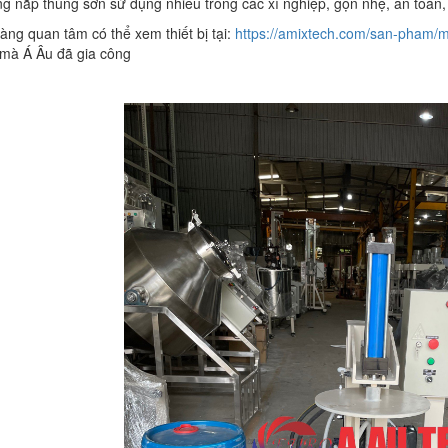
g nắp thùng sơn sử dụng nhiều trong các xí nghiệp, gọn nhẹ, an toàn,
àng quan tâm có thể xem thiết bị tại:
https://amixtech.com/san-pham/
 mà Á Âu đã gia công