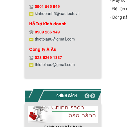
- Máy đón
Chính sách giao hàng
0901 565 949
- Độ tiện
kinhdoanh5@aautech.vn
- Đóng nắ
Hỗ Trợ Kinh doanh
0909 266 949
thietbiaau@gmail.com
Công ty Á Âu
Hướng dẫn thanh toán mua hàng
028 6269 1337
thietbiaau@gmail.com
CHÍNH SÁCH
Chính sách đổi trả hàng