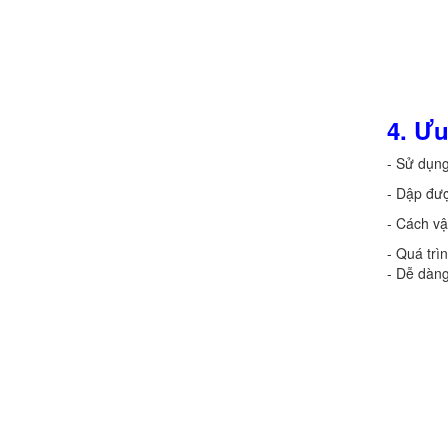
4. Ư
- Sử dụn
- Dập đượ
- Cách vậ
- Quá trì
- Dễ dàng