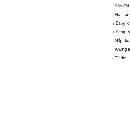
- Bàn đặt
- Hệ thốn
+ Bằng kh
+ Bằng th
Chính sách đổi trả hàng
- Nắp dập
- Khung m
- Tủ điện