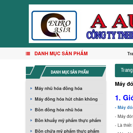
DANH MỤC SẢN PHẨM
Tr
Trang
DANH MỤC SẢN PHẨM
Máy đó
Máy nhũ hóa đồng hóa
1. Gi
Máy đồng hóa hút chân không
- Máy đó
Bồn đồng hóa nhũ hóa
- Máy đón
Bồn khuấy mỹ phẩm thực phẩm
- Là thiế
Bồn chứa mỹ phẩm thực phẩm