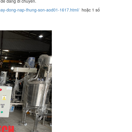
 dễ dàng di chuyển.
may-dong-nap-thung-son-aod01-1617.html/
hoặc 1 số