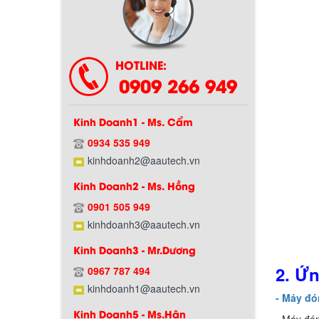
HOTLINE:
0909 266 949
Kinh Doanh1 - Ms. Cẩm
0934 535 949
Chính sách bảo hành
kinhdoanh2@aautech.vn
Kinh Doanh2 - Ms. Hồng
0901 505 949
kinhdoanh3@aautech.vn
Kinh Doanh3 - Mr.Dương
2. Ứ
0967 787 494
kinhdoanh1@aautech.vn
- Máy đó
Kinh Doanh5 - Ms.Hân