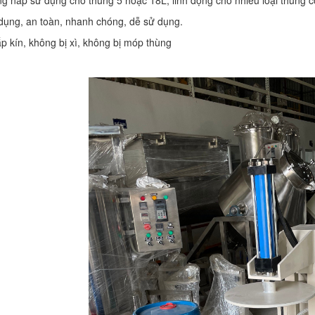
g nắp sử dụng cho thùng 5 hoặc 18L, linh động cho nhiều loại thùng c
 dụng, an toàn, nhanh chóng, dễ sử dụng.
p kín, không bị xì, không bị móp thùng