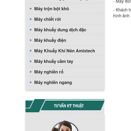
- Máy đón
Máy trộn bột khô
- Khách h
hình ảnh
Máy chiết rót
Máy khuấy dung dịch đặc
Máy khuấy điện
Máy Khuấy Khí Nén Amixtech
Máy khuấy cầm tay
Máy nghiền rổ
Máy nghiền ngang
TƯ VẤN KỸ THUẬT