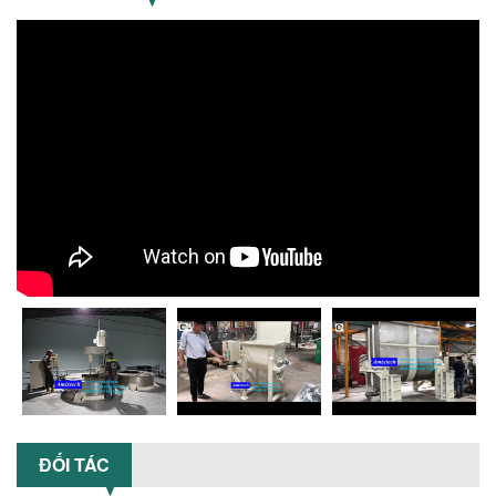
ĐÚNG DỤNG CỤ KHUẤY SƠN CHO DÂY
CHUYỀN SẢN XUẤT
Chọn đúng dụng cụ khuấy sơn giúp tối
ưu chi phí, nâng cao chất lượng sản
xuất. Tìm hiểu giải pháp từ Công...
XU HƯỚNG SỬ DỤNG MÁY KHUẤY SƠN
KHÍ NÉN TRONG NGÀNH SẢN XUẤT HIỆN
ĐẠI: AN TOÀN – TIẾT KIỆM – BỀN BỈ
Khám phá xu hướng máy khuấy sơn khí
nén – Giải pháp an toàn, tiết kiệm, bền
bỉ cho sản xuất sơn công nghiệp...
CÓ NÊN ĐẦU TƯ MÁY NGHIỀN DUNG MÔI
GIÁ RẺ CHO NGÀNH HÓA CHẤT?
Máy nghiền dung môi giá rẻ có thực sự
phù hợp với ngành hóa chất? Bài viết
phân tích ưu, nhược điểm của máy...
5 LỢI ÍCH NỔI BẬT KHI SỬ DỤNG MÁY
KHUẤY SƠN DÙNG ĐIỆN TRONG SẢN XUẤT
ĐỐI TÁC
Khám phá 5 lợi ích khi sử dụng máy
khuấy sơn dùng điện: nâng cao chất