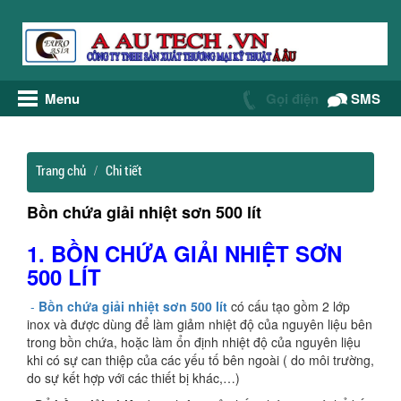
Menu
Gọi điện
SMS
Trang chủ
Chi tiết
Bồn chứa giải nhiệt sơn 500 lít
1. BỒN CHỨA GIẢI NHIỆT SƠN
500 LÍT
-
Bồn chứa giải nhiệt sơn 500 lít
có cấu tạo gồm 2 lớp
inox và được dùng để làm giảm nhiệt độ của nguyên liệu bên
trong bồn chứa, hoặc làm ổn định nhiệt độ của nguyên liệu
khi có sự can thiệp của các yếu tố bên ngoài ( do môi trường,
do sự kết hợp với các thiết bị khác,…)