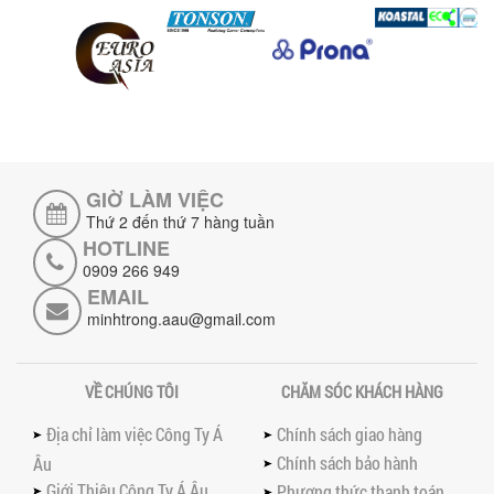
lượng, tiết kiệm chi phí, tăng năng
suất,...
TỐI ƯU NĂNG SUẤT VÀ CHI PHÍ VỚI MÁY
KHUẤY 3 TRỤC CÔNG SUẤT LỚN
Tối ưu năng suất và tiết kiệm chi phí
hiệu quả với máy khuấy 3 trục công
suất lớn – giải pháp khuấy trộn...
GIỜ LÀM VIỆC
NHỮNG LỖI THƯỜNG GẶP KHI VẬN HÀNH
MÁY KHUẤY SƠN NÂNG KHÍ VÀ CÁCH
Thứ 2 đến thứ 7 hàng tuần
KHẮC PHỤC
HOTLINE
Tổng hợp lỗi thường gặp khi vận hành
0909 266 949
máy khuấy sơn nâng khí 200 lít và cách
EMAIL
khắc phục hiệu quả giúp doanh
minhtrong.aau@gmail.com
nghiệp...
MÁY NGHIỀN HỮU CƠ LỎNG: GIẢI PHÁP
TỐI ƯU VỚI CÔNG NGHỆ MÁY NGHIỀN
VỀ CHÚNG TÔI
CHĂM SÓC KHÁCH HÀNG
NGANG CÁNH NGHIỀN CERAMIC
Máy nghiền hữu cơ lỏng sử dụng công
Địa chỉ làm việc Công Ty Á
Chính sách giao hàng
nghệ máy nghiền ngang cánh nghiền
Chính sách bảo hành
ceramic giúp nâng cao độ mịn, hiệu
Âu
suất...
Giới Thiệu Công Ty Á Âu
Phương thức thanh toán