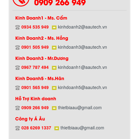
0909 266 949
Kinh Doanh1 - Ms. Cẩm
0934 535 949
kinhdoanh2@aautech.vn
Kinh Doanh2 - Ms. Hồng
0901 505 949
kinhdoanh3@aautech.vn
Hướng dẫn thanh toán mua hàng
Kinh Doanh3 - Mr.Dương
0967 787 494
kinhdoanh1@aautech.vn
Kinh Doanh5 - Ms.Hân
0901 565 949
kinhdoanh5@aautech.vn
Hỗ Trợ Kinh doanh
0909 266 949
thietbiaau@gmail.com
Chính sách đổi trả hàng
Công ty Á Âu
028 6269 1337
thietbiaau@gmail.com