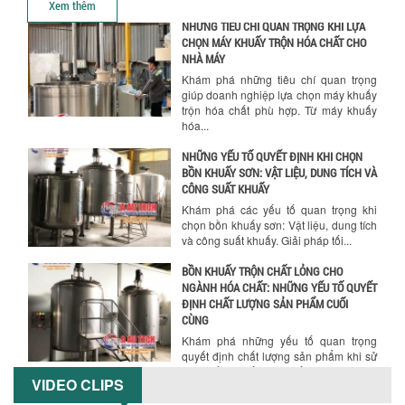
Xem thêm
NHỮNG TIÊU CHÍ QUAN TRỌNG KHI LỰA
CHỌN MÁY KHUẤY TRỘN HÓA CHẤT CHO
NHÀ MÁY
Khám phá những tiêu chí quan trọng
giúp doanh nghiệp lựa chọn máy khuấy
trộn hóa chất phù hợp. Từ máy khuấy
hóa...
NHỮNG YẾU TỐ QUYẾT ĐỊNH KHI CHỌN
BỒN KHUẤY SƠN: VẬT LIỆU, DUNG TÍCH VÀ
CÔNG SUẤT KHUẤY
Khám phá các yếu tố quan trọng khi
chọn bồn khuấy sơn: Vật liệu, dung tích
và công suất khuấy. Giải pháp tối...
BỒN KHUẤY TRỘN CHẤT LỎNG CHO
NGÀNH HÓA CHẤT: NHỮNG YẾU TỐ QUYẾT
ĐỊNH CHẤT LƯỢNG SẢN PHẨM CUỐI
CÙNG
Khám phá những yếu tố quan trọng
quyết định chất lượng sản phẩm khi sử
dụng bồn khuấy trộn chất lỏng trong...
VIDEO CLIPS
TỐI ƯU CHI PHÍ ĐẦU TƯ NHỜ LỰA CHỌN