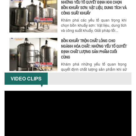
NHỮNG YẾU TỐ QUYẾT ĐỊNH KHI CHỌN
BỒN KHUẤY SƠN: VẬT LIỆU, DUNG TÍCH VÀ
CÔNG SUẤT KHUẤY
Khám phá các yếu tố quan trọng khi
chọn bồn khuấy sơn: Vật liệu, dung tích
và công suất khuấy. Giải pháp tối...
BỒN KHUẤY TRỘN CHẤT LỎNG CHO
NGÀNH HÓA CHẤT: NHỮNG YẾU TỐ QUYẾT
ĐỊNH CHẤT LƯỢNG SẢN PHẨM CUỐI
CÙNG
Khám phá những yếu tố quan trọng
quyết định chất lượng sản phẩm khi sử
dụng bồn khuấy trộn chất lỏng trong...
VIDEO CLIPS
TỐI ƯU CHI PHÍ ĐẦU TƯ NHỜ LỰA CHỌN
ĐÚNG DỤNG CỤ KHUẤY SƠN CHO DÂY
CHUYỀN SẢN XUẤT
Chọn đúng dụng cụ khuấy sơn giúp tối
ưu chi phí, nâng cao chất lượng sản
xuất. Tìm hiểu giải pháp từ Công...
XU HƯỚNG SỬ DỤNG MÁY KHUẤY SƠN
KHÍ NÉN TRONG NGÀNH SẢN XUẤT HIỆN
ĐẠI: AN TOÀN – TIẾT KIỆM – BỀN BỈ