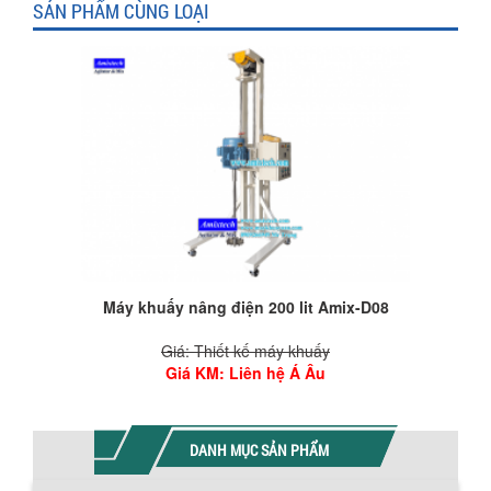
SẢN PHẨM CÙNG LOẠI
Máy khuấy nâng điện 200 lit Amix-D08
Giá: Thiết kế máy khuấy
Giá KM
: Liên hệ Á Âu
DANH MỤC SẢN PHẨM