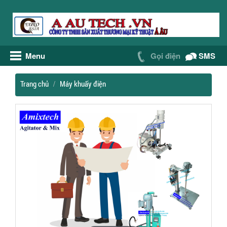
Menu
Gọi điện
SMS
Trang chủ
Máy khuấy điện