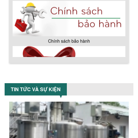
BỒN CHỨA GIẢI NHIỆT SƠN, MỰC IN
Bồn chứa giải nhiệt sơn, mực in có cấu
tạo gồm 2 lớp inox và được dùng để
làm giảm nhiệt độ của nguyên...
MÁY TRỘN BỘT KHÔ 500KG
Máy trộn bột khô 500kg được thiết kế
thân bồn nằm ngang, với cánh trộn bột
xoay đảo thuận nghịch. Vật liệu...
Chính sách giao hàng
MÁY TRỘN BỘT KHÔ 200KG
Máy trộn bột khô 200kg được gia công
TIN TỨC VÀ SỰ KIỆN
sản xuất tại công ty Á Âu. Máy dùng
trộn các loại bột khô trong các ngành...
VÌ SAO DOANH NGHIỆP NÊN CHỌN MÁY
NGHIỀN MÀU SƠN Á ÂU?
Khám phá lý do doanh nghiệp nên
chọn máy nghiền màu sơn Á Âu: hiệu