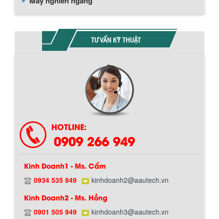
Máy nghiền ngang
TƯ VẤN KỸ THUẬT
Chính sách giao hàng
HOTLINE:
0909 266 949
Kinh Doanh1 - Ms. Cẩm
0934 535 949
kinhdoanh2@aautech.vn
Kinh Doanh2 - Ms. Hồng
0901 505 949
kinhdoanh3@aautech.vn
Hướng dẫn thanh toán mua hàng