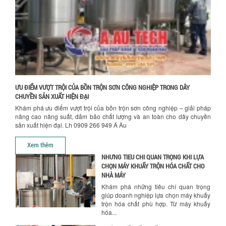
suất cao, kiểm soát nhiệt tốt, tiết kiệm
chi...
Hướng dẫn thanh toán mua hàng
ƯU ĐÃI ĐẶC BIỆT: GIÁ MÁY KHUẤY SƠN
CÔNG NGHIỆP GIẢM SỐC
Ưu đãi đặc biệt: Giá máy khuấy sơn
công nghiệp giảm sốc lên đến 20%.
Tiết kiệm chi phí, nhận ngay máy
khuấy...
ƯU ĐIỂM VƯỢT TRỘI CỦA BỒN TRỘN SƠN CÔNG NGHIỆP TRONG DÂY
TỐI ƯU CHI PHÍ SẢN XUẤT VỚI MÁY TRỘN
CHUYỀN SẢN XUẤT HIỆN ĐẠI
SƠN CÔNG NGHIỆP HIỆN ĐẠI
Khám phá ưu điểm vượt trội của bồn trộn sơn công nghiệp – giải pháp
Khám phá cách máy trộn sơn công
nâng cao năng suất, đảm bảo chất lượng và an toàn cho dây chuyền
nghiệp giúp doanh nghiệp tiết kiệm
sản xuất hiện đại. Lh 0909 266 949 Á Âu
nguyên liệu, nhân công và chi phí vận
hành. Giải...
Xem thêm
NHỮNG TIÊU CHÍ QUAN TRỌNG KHI LỰA
CHỌN MÁY KHUẤY TRỘN HÓA CHẤT CHO
NHÀ MÁY
Khám phá những tiêu chí quan trọng
giúp doanh nghiệp lựa chọn máy khuấy
trộn hóa chất phù hợp. Từ máy khuấy
hóa...