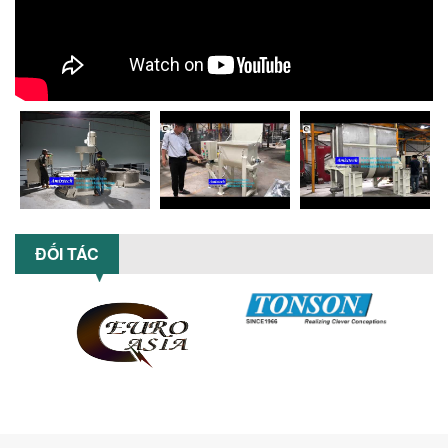
Khám phá xu hướng máy khuấy sơn khí
nén – Giải pháp an toàn, tiết kiệm, bền
bỉ cho sản xuất sơn công nghiệp...
CÓ NÊN ĐẦU TƯ MÁY NGHIỀN DUNG MÔI
GIÁ RẺ CHO NGÀNH HÓA CHẤT?
Máy nghiền dung môi giá rẻ có thực sự
phù hợp với ngành hóa chất? Bài viết
phân tích ưu, nhược điểm của máy...
5 LỢI ÍCH NỔI BẬT KHI SỬ DỤNG MÁY
KHUẤY SƠN DÙNG ĐIỆN TRONG SẢN XUẤT
ĐỐI TÁC
Khám phá 5 lợi ích khi sử dụng máy
khuấy sơn dùng điện: nâng cao chất
lượng, tiết kiệm chi phí, tăng năng
suất,...
TỐI ƯU NĂNG SUẤT VÀ CHI PHÍ VỚI MÁY
KHUẤY 3 TRỤC CÔNG SUẤT LỚN
Tối ưu năng suất và tiết kiệm chi phí
hiệu quả với máy khuấy 3 trục công
suất lớn – giải pháp khuấy trộn...