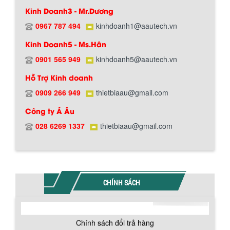
Kinh Doanh3 - Mr.Dương
0967 787 494
kinhdoanh1@aautech.vn
Kinh Doanh5 - Ms.Hân
0901 565 949
kinhdoanh5@aautech.vn
Hỗ Trợ Kinh doanh
0909 266 949
thietbiaau@gmail.com
Chính sách đổi trả hàng
Công ty Á Âu
028 6269 1337
thietbiaau@gmail.com
Chính sách bảo hành
CHÍNH SÁCH