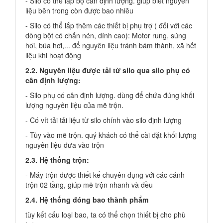
- Silo có thể lắp bộ cân định lượng. giúp biết nguyên
liệu bên trong còn được bao nhiêu
- Silo có thể lắp thêm các thiết bị phụ trợ ( đối với các
dòng bột có chấn nén, dính cao): Motor rung, súng
hơi, búa hơi,... để nguyên liệu tránh bám thành, xã hết
liệu khi hoạt động
2.2. Nguyên liệu được tải từ silo qua silo phụ có
cân định lượng:
- Silo phụ có cân định lượng. dùng để chứa đúng khối
lượng nguyên liệu của mẽ trộn.
- Có vít tải tải liệu từ silo chính vào silo định lượng
- Tùy vào mẽ trộn. quý khách có thể cài đặt khối lượng
nguyên liệu đưa vào trộn
2.3. Hệ thống trộn:
- Máy trộn được thiết kế chuyên dụng với các cánh
trộn 02 tầng, giúp mẽ trộn nhanh và đều
2.4. Hệ thống đóng bao thành phẩm
tùy kết cấu loại bao, ta có thể chọn thiết bị cho phù