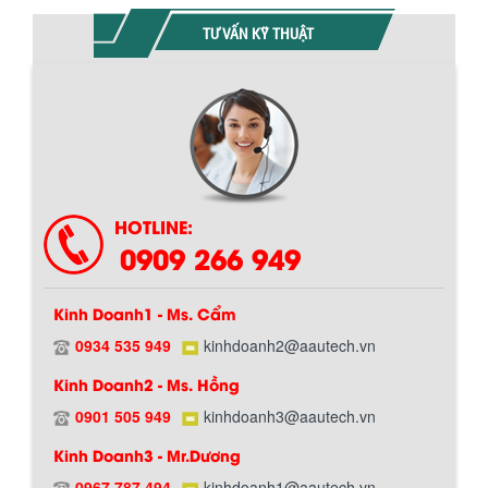
TƯ VẤN KỸ THUẬT
Chính sách giao hàng
HOTLINE:
0909 266 949
Kinh Doanh1 - Ms. Cẩm
0934 535 949
kinhdoanh2@aautech.vn
BỒN CHỨA GIẢI NHIỆT SƠN, MỰC IN
Kinh Doanh2 - Ms. Hồng
Bồn chứa giải nhiệt sơn, mực in có cấu
tạo gồm 2 lớp inox và được dùng để
0901 505 949
kinhdoanh3@aautech.vn
Hướng dẫn thanh toán mua hàng
làm giảm nhiệt độ của nguyên...
Kinh Doanh3 - Mr.Dương
0967 787 494
kinhdoanh1@aautech.vn