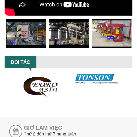
nghiệp...
MÁY NGHIỀN HỮU CƠ LỎNG: GIẢI PHÁP
TỐI ƯU VỚI CÔNG NGHỆ MÁY NGHIỀN
NGANG CÁNH NGHIỀN CERAMIC
Máy nghiền hữu cơ lỏng sử dụng công
nghệ máy nghiền ngang cánh nghiền
ceramic giúp nâng cao độ mịn, hiệu
suất...
ĐẦU TƯ MÁY TRỘN PHÂN BÓN NẰM
ĐỐI TÁC
NGANG: LỢI ÍCH LÂU DÀI CHO DOANH
NGHIỆP SẢN XUẤT NÔNG NGHIỆP
Tìm hiểu lợi ích khi đầu tư máy trộn
phân bón nằm ngang: nâng cao hiệu
suất trộn, tiết kiệm chi phí, đảm bảo...
NHỮNG LƯU Ý KHI LẮP ĐẶT VÀ VẬN
HÀNH MÁY KHUẤY HÓA CHẤT KHÍ NÉN AN
TOÀN, HIỆU QUẢ
Hướng dẫn chi tiết những lưu ý khi lắp
đặt và vận hành máy khuấy hóa chất
khí nén để đảm bảo an toàn, hiệu...
GIỜ LÀM VIỆC
Thứ 2 đến thứ 7 hàng tuần
SO SÁNH MÁY TRỘN BỘT KHÔ CÔNG