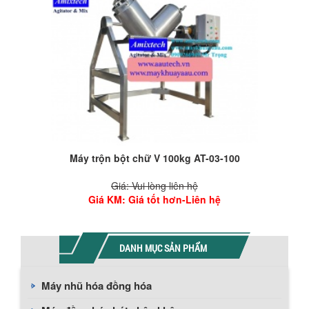
Máy trộn bột hình lập phương AT-01
Giá: Thiết kế máy trộn
Giá KM
: Liên hệ Á Âu
DANH MỤC SẢN PHẨM
Máy nhũ hóa đồng hóa