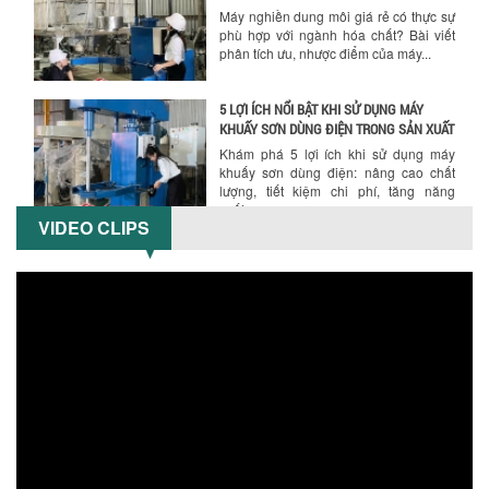
Máy nghiền dung môi giá rẻ có thực sự
phù hợp với ngành hóa chất? Bài viết
phân tích ưu, nhược điểm của máy...
5 LỢI ÍCH NỔI BẬT KHI SỬ DỤNG MÁY
KHUẤY SƠN DÙNG ĐIỆN TRONG SẢN XUẤT
Khám phá 5 lợi ích khi sử dụng máy
khuấy sơn dùng điện: nâng cao chất
lượng, tiết kiệm chi phí, tăng năng
suất,...
VIDEO CLIPS
TỐI ƯU NĂNG SUẤT VÀ CHI PHÍ VỚI MÁY
KHUẤY 3 TRỤC CÔNG SUẤT LỚN
Tối ưu năng suất và tiết kiệm chi phí
hiệu quả với máy khuấy 3 trục công
suất lớn – giải pháp khuấy trộn...
NHỮNG LỖI THƯỜNG GẶP KHI VẬN HÀNH
MÁY KHUẤY SƠN NÂNG KHÍ VÀ CÁCH
KHẮC PHỤC
Tổng hợp lỗi thường gặp khi vận hành
máy khuấy sơn nâng khí 200 lít và cách
khắc phục hiệu quả giúp doanh