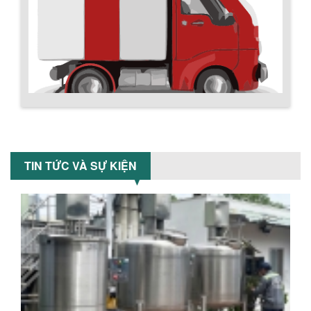
công nghiệp giảm sốc lên đến 20%.
Tiết kiệm chi phí, nhận ngay máy
khuấy...
TỐI ƯU CHI PHÍ SẢN XUẤT VỚI MÁY TRỘN
SƠN CÔNG NGHIỆP HIỆN ĐẠI
Khám phá cách máy trộn sơn công
nghiệp giúp doanh nghiệp tiết kiệm
nguyên liệu, nhân công và chi phí vận
hành. Giải...
Chính sách giao hàng
NHỮNG TIÊU CHÍ QUAN TRỌNG KHI LỰA
CHỌN MÁY KHUẤY TRỘN HÓA CHẤT CHO
TIN TỨC VÀ SỰ KIỆN
NHÀ MÁY
Khám phá những tiêu chí quan trọng
giúp doanh nghiệp lựa chọn máy khuấy
trộn hóa chất phù hợp. Từ máy khuấy
hóa...
NHỮNG YẾU TỐ QUYẾT ĐỊNH KHI CHỌN
BỒN KHUẤY SƠN: VẬT LIỆU, DUNG TÍCH VÀ
CÔNG SUẤT KHUẤY
Khám phá các yếu tố quan trọng khi
chọn bồn khuấy sơn: Vật liệu, dung tích
Hướng dẫn thanh toán mua hàng
và công suất khuấy. Giải pháp tối...