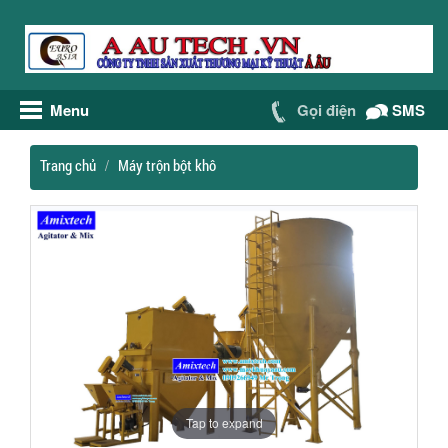
Menu
Gọi điện
SMS
Trang chủ
Máy trộn bột khô
Tap to expand