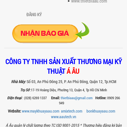
www.thietbiaau.com
Khám phá thiết kế bồn khuấy sàn thao
tác inox an toàn, tiện lợi, phù hợp sản
xuất thực phẩm, mỹ phẩm, hóa chất....
ĐĂNG KÝ
VÌ SAO CÁC XƯỞNG SƠN NÊN CHỌN MÁY
CHIẾT RÓT SƠN 1 VÒI CỦA Á ÂU?
Khám phá lý do vì sao máy chiết rót sơn
1 vòi của Á Âu là lựa chọn hàng đầu
cho các xưởng sơn: chính xác, tiết...
BÊN TRONG NHÀ MÁY Á ÂU: HÀNH TRÌNH
CÔNG TY TNHH SẢN XUẤT THƯƠNG MẠI KỸ
TẠO NÊN NHỮNG CHIẾC BỒN KHUẤY INOX
ĐẠT CHUẨN
THUẬT
Á ÂU
Khám phá quy trình gia công bồn khuấy
inox tại nhà máy Á Âu – nơi tạo ra thiết
Nhà Máy
:
Số 03, An Phú Đông 25, P. An Phú Đông, Quận 12, Tp.HCM
bị chuẩn kỹ thuật, bền bỉ, theo...
Trụ Sở
:17-19 Hoàng Diệu, Phường 13, Quận 4, Tp Hồ Chí Minh
MÁY NGHIỀN THUỐC BVTV – GIẢI PHÁP
Điện thoại
: (028) 6269 1337
Email:
thietbiaau@gmail.com
Hotline:
0909 266
TỐI ƯU TRONG SẢN XUẤT NÔNG DƯỢC
949
HIỆN ĐẠI
Máy nghiền thuốc BVTV giúp tối ưu độ
Website:
www.maykhuayaau.com
amixtech.com
bonkhuayaau.com
mịn, nâng cao hiệu quả sản xuất và
www.
aautech.vn
đảm bảo chất lượng chế phẩm nông...
Á Âu quản lý chất lượng theo TC ISO 9001-2015 *
Thương hiệu đăng ký bản