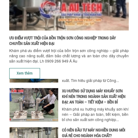
BỒN KHUẤY TRỘN CHẤT LỎNG CHO
NGÀNH HÓA CHẤT: NHỮNG YẾU TỐ QUYẾT
ĐỊNH CHẤT LƯỢNG SẢN PHẨM CUỐI
CÙNG
Khám phá những yếu tố quan trọng
quyết định chất lượng sản phẩm khi sử
ƯU ĐIỂM VƯỢT TRỘI CỦA BỒN TRỘN SƠN CÔNG NGHIỆP TRONG DÂY
dụng bồn khuấy trộn chất lỏng trong...
CHUYỀN SẢN XUẤT HIỆN ĐẠI
Khám phá ưu điểm vượt trội của bồn trộn sơn công nghiệp – giải pháp
TỐI ƯU CHI PHÍ ĐẦU TƯ NHỜ LỰA CHỌN
nâng cao năng suất, đảm bảo chất lượng và an toàn cho dây chuyền
ĐÚNG DỤNG CỤ KHUẤY SƠN CHO DÂY
sản xuất hiện đại. Lh 0909 266 949 Á Âu
CHUYỀN SẢN XUẤT
Chọn đúng dụng cụ khuấy sơn giúp tối
Xem thêm
ưu chi phí, nâng cao chất lượng sản
xuất. Tìm hiểu giải pháp từ Công...
XU HƯỚNG SỬ DỤNG MÁY KHUẤY SƠN
KHÍ NÉN TRONG NGÀNH SẢN XUẤT HIỆN
ĐẠI: AN TOÀN – TIẾT KIỆM – BỀN BỈ
Khám phá xu hướng máy khuấy sơn khí
nén – Giải pháp an toàn, tiết kiệm, bền
bỉ cho sản xuất sơn công nghiệp...
CÓ NÊN ĐẦU TƯ MÁY NGHIỀN DUNG MÔI
GIÁ RẺ CHO NGÀNH HÓA CHẤT?