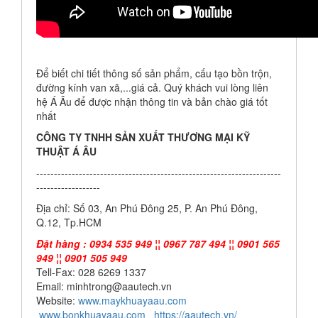
Để biết chi tiết thông số sản phẩm, cấu tạo bồn trộn,
đường kính van xã,...giá cả. Quý khách vui lòng liên
hệ Á Âu để được nhận thông tin và bản chào giá tốt
nhất
CÔNG TY TNHH SẢN XUẤT THƯƠNG MẠI KỸ
THUẬT Á ÂU
---------------------------------------------------------------------
------------------
Địa chỉ: Số 03, An Phú Đông 25, P. An Phú Đông,
Q.12, Tp.HCM
Đặt hàng : 0934 535 949 ¦¦ 0967 787 494 ¦¦ 0901 565
949 ¦¦ 0901 505 949
Tell-Fax: 028 6269 1337
Email: minhtrong@aautech.vn
Website:
www.maykhuayaau.com
www.bonkhuayaau.com
https://aautech.vn/