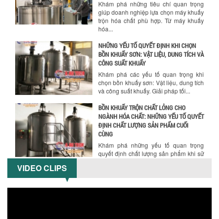
Khám phá những tiêu chí quan trọng
giúp doanh nghiệp lựa chọn máy khuấy
trộn hóa chất phù hợp. Từ máy khuấy
hóa...
NHỮNG YẾU TỐ QUYẾT ĐỊNH KHI CHỌN
BỒN KHUẤY SƠN: VẬT LIỆU, DUNG TÍCH VÀ
CÔNG SUẤT KHUẤY
Khám phá các yếu tố quan trọng khi
chọn bồn khuấy sơn: Vật liệu, dung tích
và công suất khuấy. Giải pháp tối...
BỒN KHUẤY TRỘN CHẤT LỎNG CHO
NGÀNH HÓA CHẤT: NHỮNG YẾU TỐ QUYẾT
ĐỊNH CHẤT LƯỢNG SẢN PHẨM CUỐI
CÙNG
Khám phá những yếu tố quan trọng
quyết định chất lượng sản phẩm khi sử
dụng bồn khuấy trộn chất lỏng trong...
VIDEO CLIPS
TỐI ƯU CHI PHÍ ĐẦU TƯ NHỜ LỰA CHỌN
ĐÚNG DỤNG CỤ KHUẤY SƠN CHO DÂY
CHUYỀN SẢN XUẤT
Chọn đúng dụng cụ khuấy sơn giúp tối
ưu chi phí, nâng cao chất lượng sản