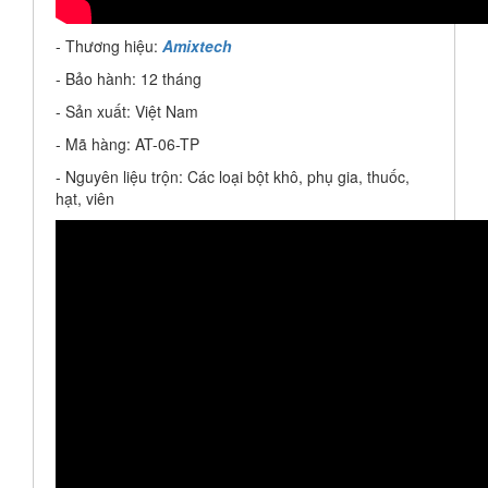
- Thương hiệu:
Amixtech
- Bảo hành: 12 tháng
- Sản xuất: Việt Nam
- Mã hàng: AT-06-TP
- Nguyên liệu trộn: Các loại bột khô, phụ gia, thuốc,
hạt, viên