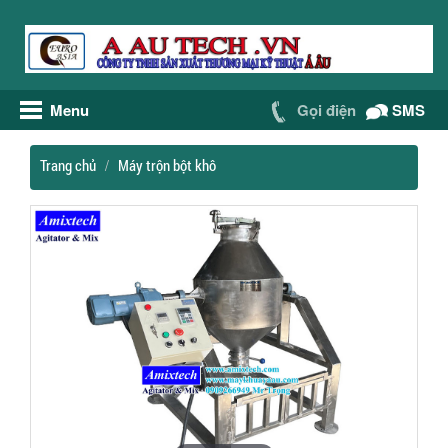
Menu
Gọi điện
SMS
Trang chủ
Máy trộn bột khô