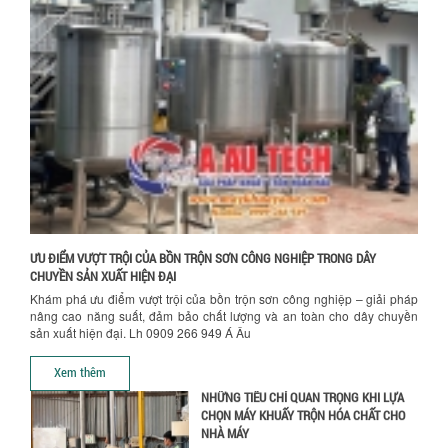
VÌ SAO DOANH NGHIỆP NÊN CHỌN MÁY
NGHIỀN MÀU SƠN Á ÂU?
Khám phá lý do doanh nghiệp nên
chọn máy nghiền màu sơn Á Âu: hiệu
suất cao, kiểm soát nhiệt tốt, tiết kiệm
chi...
Hướng dẫn thanh toán mua hàng
ƯU ĐÃI ĐẶC BIỆT: GIÁ MÁY KHUẤY SƠN
CÔNG NGHIỆP GIẢM SỐC
Ưu đãi đặc biệt: Giá máy khuấy sơn
công nghiệp giảm sốc lên đến 20%.
Tiết kiệm chi phí, nhận ngay máy
khuấy...
ƯU ĐIỂM VƯỢT TRỘI CỦA BỒN TRỘN SƠN CÔNG NGHIỆP TRONG DÂY
TỐI ƯU CHI PHÍ SẢN XUẤT VỚI MÁY TRỘN
CHUYỀN SẢN XUẤT HIỆN ĐẠI
SƠN CÔNG NGHIỆP HIỆN ĐẠI
Khám phá ưu điểm vượt trội của bồn trộn sơn công nghiệp – giải pháp
Khám phá cách máy trộn sơn công
nâng cao năng suất, đảm bảo chất lượng và an toàn cho dây chuyền
nghiệp giúp doanh nghiệp tiết kiệm
sản xuất hiện đại. Lh 0909 266 949 Á Âu
nguyên liệu, nhân công và chi phí vận
hành. Giải...
Xem thêm
NHỮNG TIÊU CHÍ QUAN TRỌNG KHI LỰA
CHỌN MÁY KHUẤY TRỘN HÓA CHẤT CHO
NHÀ MÁY