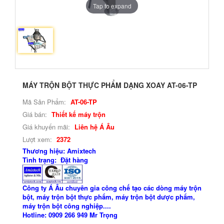
Tap to expand
MÁY TRỘN BỘT THỰC PHẨM DẠNG XOAY AT-06-TP
Mã Sản Phẩm:
AT-06-TP
Giá bán:
Thiết kế máy trộn
Giá khuyến mãi:
Liên hệ Á Âu
Lượt xem:
2372
Thương hiệu: Amixtech
Tình trạng: Đặt hàng
Công ty Á Âu chuyên gia công chế tạo các dòng máy trộn
bột, máy trộn bột thực phẩm, máy trộn bột dược phẩm,
máy trộn bột công nghiệp....
Hotline: 0909 266 949 Mr Trọng