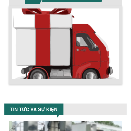
BỒN CHỨA GIẢI NHIỆT SƠN, MỰC IN
Bồn chứa giải nhiệt sơn, mực in có cấu
tạo gồm 2 lớp inox và được dùng để
làm giảm nhiệt độ của nguyên...
MÁY TRỘN BỘT KHÔ 500KG
Máy trộn bột khô 500kg được thiết kế
thân bồn nằm ngang, với cánh trộn bột
xoay đảo thuận nghịch. Vật liệu...
Chính sách giao hàng
MÁY TRỘN BỘT KHÔ 200KG
Máy trộn bột khô 200kg được gia công
TIN TỨC VÀ SỰ KIỆN
sản xuất tại công ty Á Âu. Máy dùng
trộn các loại bột khô trong các ngành...