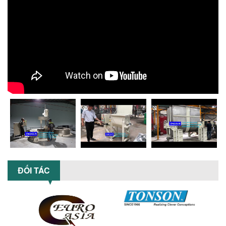
xuất. Tìm hiểu giải pháp từ Công...
XU HƯỚNG SỬ DỤNG MÁY KHUẤY SƠN
KHÍ NÉN TRONG NGÀNH SẢN XUẤT HIỆN
ĐẠI: AN TOÀN – TIẾT KIỆM – BỀN BỈ
Khám phá xu hướng máy khuấy sơn khí
nén – Giải pháp an toàn, tiết kiệm, bền
bỉ cho sản xuất sơn công nghiệp...
CÓ NÊN ĐẦU TƯ MÁY NGHIỀN DUNG MÔI
GIÁ RẺ CHO NGÀNH HÓA CHẤT?
Máy nghiền dung môi giá rẻ có thực sự
phù hợp với ngành hóa chất? Bài viết
phân tích ưu, nhược điểm của máy...
5 LỢI ÍCH NỔI BẬT KHI SỬ DỤNG MÁY
KHUẤY SƠN DÙNG ĐIỆN TRONG SẢN XUẤT
ĐỐI TÁC
Khám phá 5 lợi ích khi sử dụng máy
khuấy sơn dùng điện: nâng cao chất
lượng, tiết kiệm chi phí, tăng năng
suất,...
TỐI ƯU NĂNG SUẤT VÀ CHI PHÍ VỚI MÁY
KHUẤY 3 TRỤC CÔNG SUẤT LỚN