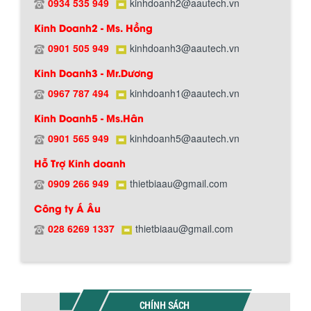
0934 535 949
kinhdoanh2@aautech.vn
Kinh Doanh2 - Ms. Hồng
0901 505 949
kinhdoanh3@aautech.vn
Hướng dẫn thanh toán mua hàng
Kinh Doanh3 - Mr.Dương
0967 787 494
kinhdoanh1@aautech.vn
Kinh Doanh5 - Ms.Hân
0901 565 949
kinhdoanh5@aautech.vn
Hỗ Trợ Kinh doanh
0909 266 949
thietbiaau@gmail.com
Chính sách đổi trả hàng
Công ty Á Âu
028 6269 1337
thietbiaau@gmail.com
Chính sách bảo hành
CHÍNH SÁCH