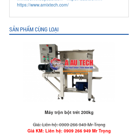
https://www.amixtech.com/
SẢN PHẨM CÙNG LOẠI
Máy trộn bột trét 200kg
Giá: Liên hệ: 0909 266 949 Mr Trọng
Giá KM
: Liên hệ: 0909 266 949 Mr Trọng