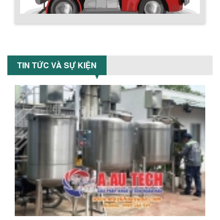
Khám phá cách máy trộn sơn công
nghiệp giúp doanh nghiệp tiết kiệm
nguyên liệu, nhân công và chi phí vận
hành. Giải...
Chính sách giao hàng
NHỮNG TIÊU CHÍ QUAN TRỌNG KHI LỰA
CHỌN MÁY KHUẤY TRỘN HÓA CHẤT CHO
TIN TỨC VÀ SỰ KIỆN
NHÀ MÁY
Khám phá những tiêu chí quan trọng
giúp doanh nghiệp lựa chọn máy khuấy
trộn hóa chất phù hợp. Từ máy khuấy
hóa...
NHỮNG YẾU TỐ QUYẾT ĐỊNH KHI CHỌN
BỒN KHUẤY SƠN: VẬT LIỆU, DUNG TÍCH VÀ
CÔNG SUẤT KHUẤY
Khám phá các yếu tố quan trọng khi
chọn bồn khuấy sơn: Vật liệu, dung tích
Hướng dẫn thanh toán mua hàng
và công suất khuấy. Giải pháp tối...
BỒN KHUẤY TRỘN CHẤT LỎNG CHO
NGÀNH HÓA CHẤT: NHỮNG YẾU TỐ QUYẾT
ĐỊNH CHẤT LƯỢNG SẢN PHẨM CUỐI
CÙNG
Khám phá những yếu tố quan trọng