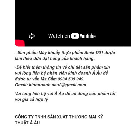
-
Sản phẩm Máy khuấy thực phẩm Amix-D01 được
làm theo đơn đặt hàng của khách hàng.
-
Để biết thêm thông tin về chi tiết sản phẩm xin
vui lòng liên hệ nhân viên kinh doanh Á Âu để
được tư vấn Ms.
Cẩm
0
934 535 949
,
Gmail: kinhdoanh.aau
2
@gmail.com
Vui lòng liên hệ với Á Âu để có dòng sản phẩm tốt
với giá cả hợp lý
CÔNG TY TNHH SẢN XUẤT THƯƠNG MẠI KỸ
THUẬT Á ÂU