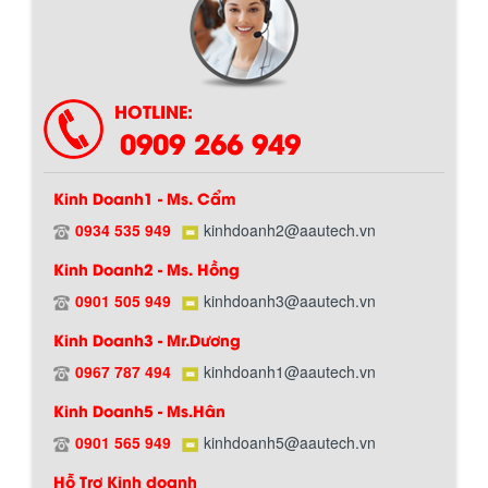
Chính sách giao hàng
HOTLINE:
0909 266 949
Kinh Doanh1 - Ms. Cẩm
0934 535 949
kinhdoanh2@aautech.vn
BỒN CHỨA GIẢI NHIỆT SƠN, MỰC IN
Kinh Doanh2 - Ms. Hồng
Bồn chứa giải nhiệt sơn, mực in có cấu
tạo gồm 2 lớp inox và được dùng để
0901 505 949
kinhdoanh3@aautech.vn
Hướng dẫn thanh toán mua hàng
làm giảm nhiệt độ của nguyên...
Kinh Doanh3 - Mr.Dương
0967 787 494
kinhdoanh1@aautech.vn
MÁY TRỘN BỘT KHÔ 500KG
Kinh Doanh5 - Ms.Hân
Máy trộn bột khô 500kg được thiết kế
thân bồn nằm ngang, với cánh trộn bột
0901 565 949
kinhdoanh5@aautech.vn
xoay đảo thuận nghịch. Vật liệu...
Hỗ Trợ Kinh doanh