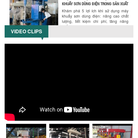
KHUẤY SƠN DÙNG ĐIỆN TRONG SẢN XUẤT
Khám phá 5 lợi ích khi sử dụng máy
khuấy sơn dùng điện: nâng cao chất
lượng, tiết kiệm chi phí, tăng năng
suất,...
VIDEO CLIPS
TỐI ƯU NĂNG SUẤT VÀ CHI PHÍ VỚI MÁY
KHUẤY 3 TRỤC CÔNG SUẤT LỚN
Tối ưu năng suất và tiết kiệm chi phí
hiệu quả với máy khuấy 3 trục công
suất lớn – giải pháp khuấy trộn...
NHỮNG LỖI THƯỜNG GẶP KHI VẬN HÀNH
MÁY KHUẤY SƠN NÂNG KHÍ VÀ CÁCH
KHẮC PHỤC
Tổng hợp lỗi thường gặp khi vận hành
máy khuấy sơn nâng khí 200 lít và cách
khắc phục hiệu quả giúp doanh
nghiệp...
MÁY NGHIỀN HỮU CƠ LỎNG: GIẢI PHÁP
TỐI ƯU VỚI CÔNG NGHỆ MÁY NGHIỀN
NGANG CÁNH NGHIỀN CERAMIC