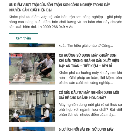
quyết định chất lượng sản phẩm khi sử
ƯU ĐIỂM VƯỢT TRỘI CỦA BỒN TRỘN SƠN CÔNG NGHIỆP TRONG DÂY
dụng bồn khuấy trộn chất lỏng trong...
CHUYỀN SẢN XUẤT HIỆN ĐẠI
Khám phá ưu điểm vượt trội của bồn trộn sơn công nghiệp – giải pháp
TỐI ƯU CHI PHÍ ĐẦU TƯ NHỜ LỰA CHỌN
nâng cao năng suất, đảm bảo chất lượng và an toàn cho dây chuyền
ĐÚNG DỤNG CỤ KHUẤY SƠN CHO DÂY
sản xuất hiện đại. Lh 0909 266 949 Á Âu
CHUYỀN SẢN XUẤT
Chọn đúng dụng cụ khuấy sơn giúp tối
Xem thêm
ưu chi phí, nâng cao chất lượng sản
xuất. Tìm hiểu giải pháp từ Công...
XU HƯỚNG SỬ DỤNG MÁY KHUẤY SƠN
KHÍ NÉN TRONG NGÀNH SẢN XUẤT HIỆN
ĐẠI: AN TOÀN – TIẾT KIỆM – BỀN BỈ
Khám phá xu hướng máy khuấy sơn khí
nén – Giải pháp an toàn, tiết kiệm, bền
bỉ cho sản xuất sơn công nghiệp...
CÓ NÊN ĐẦU TƯ MÁY NGHIỀN DUNG MÔI
GIÁ RẺ CHO NGÀNH HÓA CHẤT?
Máy nghiền dung môi giá rẻ có thực sự
phù hợp với ngành hóa chất? Bài viết
phân tích ưu, nhược điểm của máy...
5 LỢI ÍCH NỔI BẬT KHI SỬ DỤNG MÁY