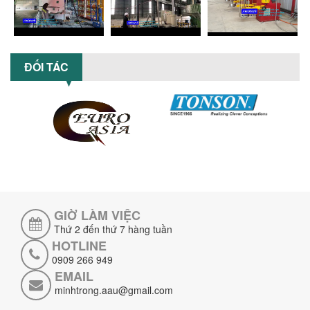
Máy nghiền hữu cơ lỏng sử dụng công
nghệ máy nghiền ngang cánh nghiền
ceramic giúp nâng cao độ mịn, hiệu
suất...
ĐẦU TƯ MÁY TRỘN PHÂN BÓN NẰM
ĐỐI TÁC
NGANG: LỢI ÍCH LÂU DÀI CHO DOANH
NGHIỆP SẢN XUẤT NÔNG NGHIỆP
Tìm hiểu lợi ích khi đầu tư máy trộn
phân bón nằm ngang: nâng cao hiệu
suất trộn, tiết kiệm chi phí, đảm bảo...
NHỮNG LƯU Ý KHI LẮP ĐẶT VÀ VẬN
HÀNH MÁY KHUẤY HÓA CHẤT KHÍ NÉN AN
TOÀN, HIỆU QUẢ
Hướng dẫn chi tiết những lưu ý khi lắp
đặt và vận hành máy khuấy hóa chất
khí nén để đảm bảo an toàn, hiệu...
GIỜ LÀM VIỆC
Thứ 2 đến thứ 7 hàng tuần
SO SÁNH MÁY TRỘN BỘT KHÔ CÔNG
HOTLINE
NGHIỆP VÀ MÁY TRỘN BỘT GIA ĐÌNH:
0909 266 949
KHÁC BIỆT VỀ HIỆU QUẢ & NĂNG SUẤT
EMAIL
Tìm hiểu sự khác biệt giữa máy trộn bột
khô công nghiệp và máy trộn bột gia
minhtrong.aau@gmail.com
đình về hiệu quả, năng suất và...