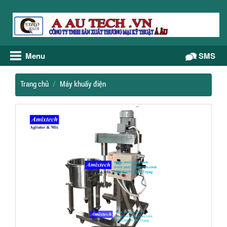
Menu
Gọi điện
SMS
Trang chủ
Máy khuấy điện