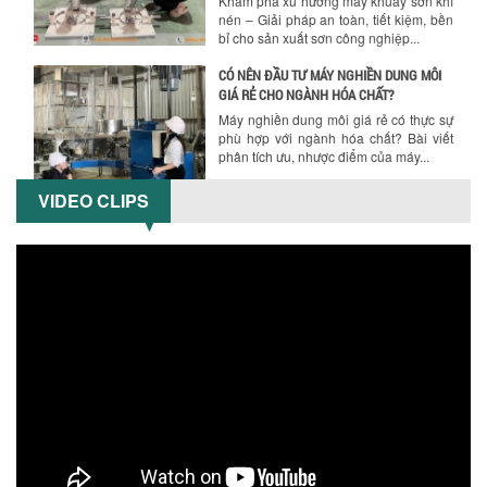
phù hợp với ngành hóa chất? Bài viết
phân tích ưu, nhược điểm của máy...
5 LỢI ÍCH NỔI BẬT KHI SỬ DỤNG MÁY
KHUẤY SƠN DÙNG ĐIỆN TRONG SẢN XUẤT
Khám phá 5 lợi ích khi sử dụng máy
khuấy sơn dùng điện: nâng cao chất
lượng, tiết kiệm chi phí, tăng năng
suất,...
VIDEO CLIPS
TỐI ƯU NĂNG SUẤT VÀ CHI PHÍ VỚI MÁY
KHUẤY 3 TRỤC CÔNG SUẤT LỚN
Tối ưu năng suất và tiết kiệm chi phí
hiệu quả với máy khuấy 3 trục công
suất lớn – giải pháp khuấy trộn...
NHỮNG LỖI THƯỜNG GẶP KHI VẬN HÀNH
MÁY KHUẤY SƠN NÂNG KHÍ VÀ CÁCH
KHẮC PHỤC
Tổng hợp lỗi thường gặp khi vận hành
máy khuấy sơn nâng khí 200 lít và cách
khắc phục hiệu quả giúp doanh
nghiệp...