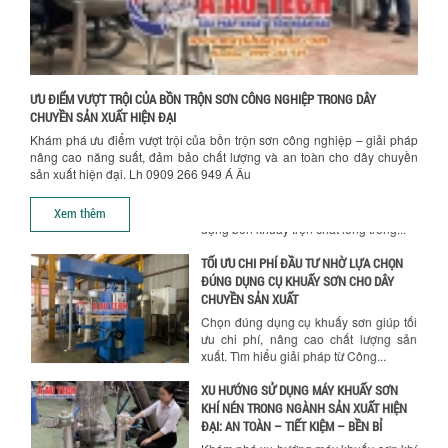
BỒN KHUẤY TRỘN CHẤT LỎNG CHO
NGÀNH HÓA CHẤT: NHỮNG YẾU TỐ QUYẾT
ĐỊNH CHẤT LƯỢNG SẢN PHẨM CUỐI
CÙNG
Khám phá những yếu tố quan trọng
quyết định chất lượng sản phẩm khi sử
ƯU ĐIỂM VƯỢT TRỘI CỦA BỒN TRỘN SƠN CÔNG NGHIỆP TRONG DÂY
dụng bồn khuấy trộn chất lỏng trong...
CHUYỀN SẢN XUẤT HIỆN ĐẠI
Khám phá ưu điểm vượt trội của bồn trộn sơn công nghiệp – giải pháp
TỐI ƯU CHI PHÍ ĐẦU TƯ NHỜ LỰA CHỌN
nâng cao năng suất, đảm bảo chất lượng và an toàn cho dây chuyền
ĐÚNG DỤNG CỤ KHUẤY SƠN CHO DÂY
sản xuất hiện đại. Lh 0909 266 949 Á Âu
CHUYỀN SẢN XUẤT
Hướng dẫn thanh toán mua hàng
Chọn đúng dụng cụ khuấy sơn giúp tối
Xem thêm
ưu chi phí, nâng cao chất lượng sản
xuất. Tìm hiểu giải pháp từ Công...
XU HƯỚNG SỬ DỤNG MÁY KHUẤY SƠN
KHÍ NÉN TRONG NGÀNH SẢN XUẤT HIỆN
ĐẠI: AN TOÀN – TIẾT KIỆM – BỀN BỈ
Khám phá xu hướng máy khuấy sơn khí
nén – Giải pháp an toàn, tiết kiệm, bền
bỉ cho sản xuất sơn công nghiệp...
CÓ NÊN ĐẦU TƯ MÁY NGHIỀN DUNG MÔI
GIÁ RẺ CHO NGÀNH HÓA CHẤT?
Máy nghiền dung môi giá rẻ có thực sự