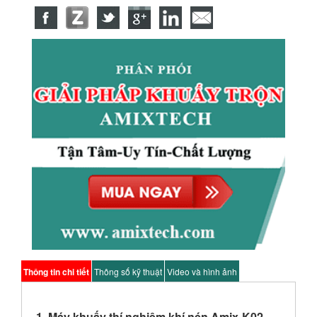
Thông tin chi tiết
Thông số kỹ thuật
Video và hình ảnh
1. Máy khuấy thí nghiệm khí nén Amix-K02