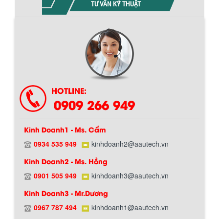
TƯ VẤN KỸ THUẬT
HOTLINE:
0909 266 949
Kinh Doanh1 - Ms. Cẩm
0934 535 949
kinhdoanh2@aautech.vn
BỒN CHỨA GIẢI NHIỆT SƠN, MỰC IN
Kinh Doanh2 - Ms. Hồng
Bồn chứa giải nhiệt sơn, mực in có cấu
tạo gồm 2 lớp inox và được dùng để
0901 505 949
kinhdoanh3@aautech.vn
Chính sách giao hàng
làm giảm nhiệt độ của nguyên...
Kinh Doanh3 - Mr.Dương
0967 787 494
kinhdoanh1@aautech.vn
MÁY TRỘN BỘT KHÔ 500KG