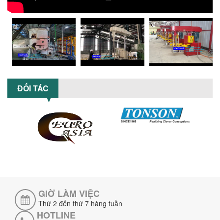
MÁY NGHIỀN HỮU CƠ LỎNG: GIẢI PHÁP
TỐI ƯU VỚI CÔNG NGHỆ MÁY NGHIỀN
NGANG CÁNH NGHIỀN CERAMIC
Máy nghiền hữu cơ lỏng sử dụng công
nghệ máy nghiền ngang cánh nghiền
ceramic giúp nâng cao độ mịn, hiệu
suất...
ĐẦU TƯ MÁY TRỘN PHÂN BÓN NẰM
ĐỐI TÁC
NGANG: LỢI ÍCH LÂU DÀI CHO DOANH
NGHIỆP SẢN XUẤT NÔNG NGHIỆP
Tìm hiểu lợi ích khi đầu tư máy trộn
phân bón nằm ngang: nâng cao hiệu
suất trộn, tiết kiệm chi phí, đảm bảo...
NHỮNG LƯU Ý KHI LẮP ĐẶT VÀ VẬN
HÀNH MÁY KHUẤY HÓA CHẤT KHÍ NÉN AN
TOÀN, HIỆU QUẢ
Hướng dẫn chi tiết những lưu ý khi lắp
đặt và vận hành máy khuấy hóa chất
khí nén để đảm bảo an toàn, hiệu...
GIỜ LÀM VIỆC
Thứ 2 đến thứ 7 hàng tuần
SO SÁNH MÁY TRỘN BỘT KHÔ CÔNG
HOTLINE
NGHIỆP VÀ MÁY TRỘN BỘT GIA ĐÌNH: