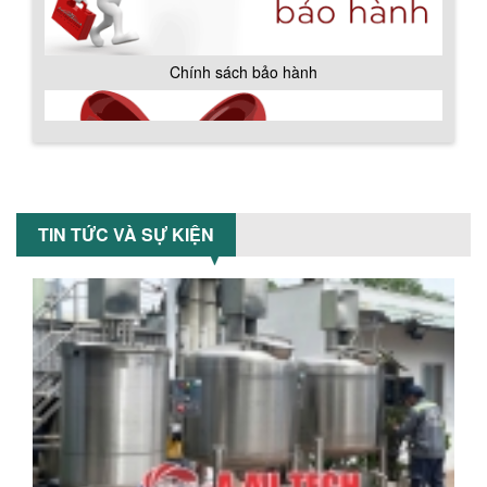
khuấy...
TỐI ƯU CHI PHÍ SẢN XUẤT VỚI MÁY TRỘN
Chính sách bảo hành
SƠN CÔNG NGHIỆP HIỆN ĐẠI
Khám phá cách máy trộn sơn công
nghiệp giúp doanh nghiệp tiết kiệm
nguyên liệu, nhân công và chi phí vận
hành. Giải...
NHỮNG TIÊU CHÍ QUAN TRỌNG KHI LỰA
CHỌN MÁY KHUẤY TRỘN HÓA CHẤT CHO
TIN TỨC VÀ SỰ KIỆN
NHÀ MÁY
Khám phá những tiêu chí quan trọng
giúp doanh nghiệp lựa chọn máy khuấy
trộn hóa chất phù hợp. Từ máy khuấy
hóa...
NHỮNG YẾU TỐ QUYẾT ĐỊNH KHI CHỌN
BỒN KHUẤY SƠN: VẬT LIỆU, DUNG TÍCH VÀ
CÔNG SUẤT KHUẤY
Khám phá các yếu tố quan trọng khi
chọn bồn khuấy sơn: Vật liệu, dung tích
Chính sách giao hàng
và công suất khuấy. Giải pháp tối...