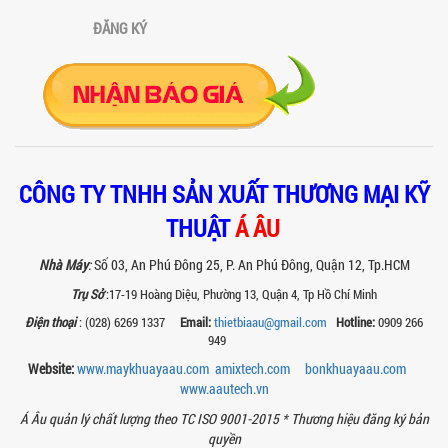
tác inox an toàn, tiện lợi, phù hợp sản
xuất thực phẩm, mỹ phẩm, hóa chất....
ĐĂNG KÝ
VÌ SAO CÁC XƯỞNG SƠN NÊN CHỌN MÁY
CHIẾT RÓT SƠN 1 VÒI CỦA Á ÂU?
Khám phá lý do vì sao máy chiết rót sơn
1 vòi của Á Âu là lựa chọn hàng đầu
cho các xưởng sơn: chính xác, tiết...
BÊN TRONG NHÀ MÁY Á ÂU: HÀNH TRÌNH
CÔNG TY TNHH SẢN XUẤT THƯƠNG MẠI KỸ
TẠO NÊN NHỮNG CHIẾC BỒN KHUẤY INOX
ĐẠT CHUẨN
THUẬT
Á ÂU
Khám phá quy trình gia công bồn khuấy
inox tại nhà máy Á Âu – nơi tạo ra thiết
Nhà Máy
:
Số 03, An Phú Đông 25, P. An Phú Đông, Quận 12, Tp.HCM
bị chuẩn kỹ thuật, bền bỉ, theo...
Trụ Sở
:17-19 Hoàng Diệu, Phường 13, Quận 4, Tp Hồ Chí Minh
MÁY NGHIỀN THUỐC BVTV – GIẢI PHÁP
Điện thoại
: (028) 6269 1337
Email:
thietbiaau@gmail.com
Hotline:
0909 266
TỐI ƯU TRONG SẢN XUẤT NÔNG DƯỢC
949
HIỆN ĐẠI
Máy nghiền thuốc BVTV giúp tối ưu độ
Website:
www.maykhuayaau.com
amixtech.com
bonkhuayaau.com
mịn, nâng cao hiệu quả sản xuất và
www.
aautech.vn
đảm bảo chất lượng chế phẩm nông...
Á Âu quản lý chất lượng theo TC ISO 9001-2015 *
Thương hiệu đăng ký bản
TIÊU CHÍ QUAN TRỌNG KHI CHỌN MUA
quyền