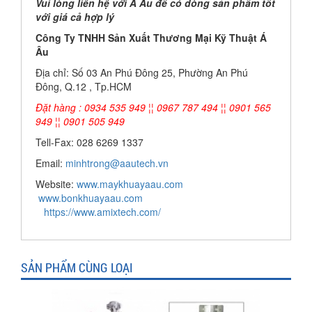
Vui lòng liên hệ với Á Âu để có dòng sản phẩm tốt
với giá cả hợp lý
Công Ty TNHH Sản Xuất Thương Mại Kỹ Thuật Á
Âu
Địa chỉ: Số 03 An Phú Đông 25, Phường An Phú
Đông, Q.12 , Tp.HCM
Đặt hàng : 0934 535 949 ¦¦ 0967 787 494 ¦¦ 0901 565
949 ¦¦ 0901 505 949
Tell-Fax: 028 6269 1337
Email:
minhtrong@aautech.vn
Website:
www.maykhuayaau.com
www.bonkhuayaau.com
https://www.amixtech.com/
SẢN PHẨM CÙNG LOẠI