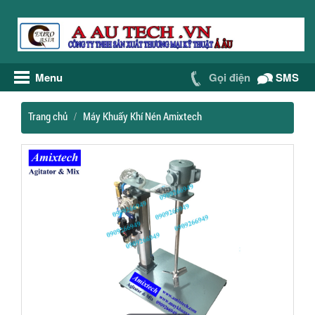
Menu
Gọi điện
SMS
Trang chủ
Máy Khuấy Khí Nén Amixtech