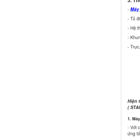
3. T
-
Máy
- Tủ đ
- Hệ t
- Khun
- Trục
Hiện 
( STA
1. Máy
- Với 
ứng tố