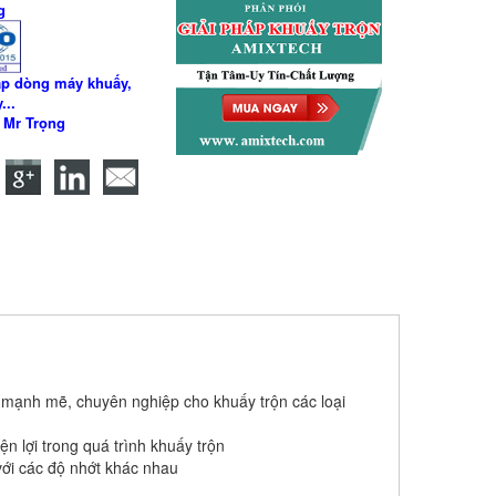
g
ấp dòng máy khuấy,
...
9 Mr Trọng
ế
mạnh mẽ, chuyên nghiệp cho khuấy trộn các loại
ện lợi trong quá trình khuấy trộn
với các độ nhớt khác nhau