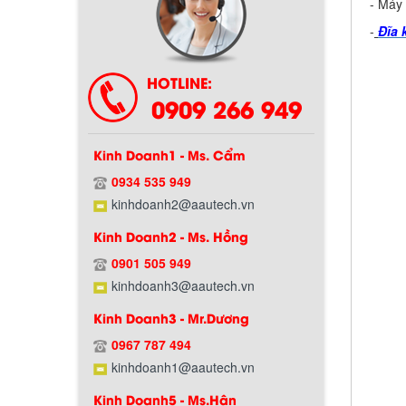
- Máy 
-
Đĩa 
Chính sách bảo hành
HOTLINE:
0909 266 949
Kinh Doanh1 - Ms. Cẩm
0934 535 949
kinhdoanh2@aautech.vn
Kinh Doanh2 - Ms. Hồng
Chính sách giao hàng
0901 505 949
kinhdoanh3@aautech.vn
Kinh Doanh3 - Mr.Dương
0967 787 494
kinhdoanh1@aautech.vn
Kinh Doanh5 - Ms.Hân