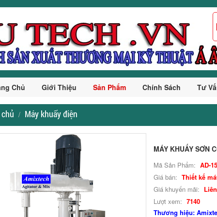
ang Chủ
Giới Thiệu
Sản Phẩm
Chính Sách
Tư Vấ
 chủ
Máy khuấy điện
MÁY KHUẤY SƠN C
Mã Sản Phẩm:
AD-1
Giá bán:
Thiết kế má
Giá khuyến mãi:
Liên
Lượt xem:
7140
Thương hiệu: Amixt