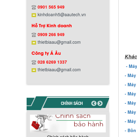
Hướng dẫn thanh toán mua hàng
0901 565 949
kinhdoanh5@aautech.vn
Hỗ Trợ Kinh doanh
0909 266 949
thietbiaau@gmail.com
Chính sách đổi trả hàng
Công ty Á Âu
Khác
028 6269 1337
- Má
thietbiaau@gmail.com
- Máy
Chính sách bảo hành
- Máy
- Máy
- Máy
CHÍNH SÁCH
- Máy
- Máy
- Bồn