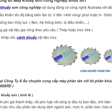
hông số Máy khuấy sơn công nghiệp Amix S01
 khuấy
sơn công nghiệp
sử dụng động cơ công nghệ Australia với dã
iều khiển tốc độ bằng biến tần từ: 0 đến 1450 vòng/ phút hoặc 0~ 3000
hống ben thủy lực: ( Ben, hệ thống bơm, tủ điều khiển,...)
g gá vật liệu gia công theo yêu cầu ( Thép hoặc inox 304 )
, khớp nối,
cánh khuấy
vật liệu inox
tại Công Ty Á Âu chuyên cung cấp máy phân tán với 02 phân khúc
NDARD )
 khuấy sơn ( kinh tế )
chi phí giá thành thấp, rất phù hợp với công ty đầu tư ban đầu, linh kiệ
t các nhu cầu phân tán dung dịch ngành sơn, mực in, phân bón, hóa c