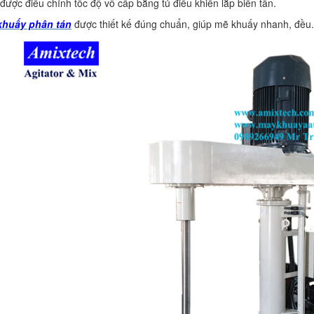
được điều chỉnh tốc độ vô cấp bằng tủ điều khiển lắp biến tần.
khuấy phân tán
được thiết kế đúng chuẩn, giúp mẽ khuấy nhanh, đều.