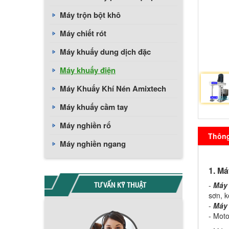
Máy trộn bột khô
Máy chiết rót
Máy khuấy dung dịch đặc
Máy khuấy điện
Máy Khuấy Khí Nén Amixtech
Máy khuấy cầm tay
Máy nghiền rổ
Thông 
Máy nghiền ngang
1. M
TƯ VẤN KỸ THUẬT
-
Máy
sơn, k
-
Máy
- Moto