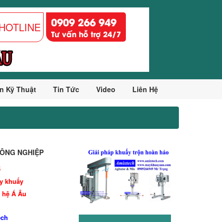
0909 266 949
HOTLINE
Tư vấn hỗ trợ 24/7
n Kỹ Thuật
Tin Tức
Video
Liên Hệ
ÔNG NGHIỆP
5
y khuấy
 hệ Á Âu
ech