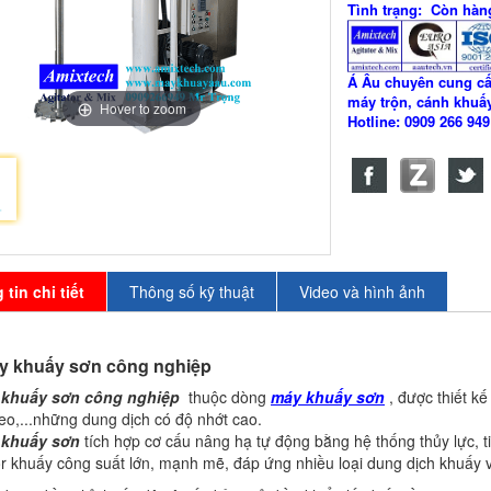
Tình trạng: Còn hàn
Á Âu chuyên cung c
máy trộn, cánh khuấy
Hover to zoom
Hotline: 0909 266 94
tin chi tiết
Thông số kỹ thuật
Video và hình ảnh
áy khuấy sơn công nghiệp
 khuấy sơn công nghiệp
thuộc dòng
máy khuấy sơn
, được thiết k
eo,...những dung dịch có độ nhớt cao.
 khuấy
sơn
tích hợp cơ cấu nâng hạ tự động bằng hệ thống thủy lực, ti
r khuấy công suất lớn, mạnh mẽ, đáp ứng nhiều loại dung dịch khuấy 