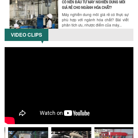
5 LỢI ÍCH NỔI BẬT KHI SỬ DỤNG MÁY
KHUẤY SƠN DÙNG ĐIỆN TRONG SẢN XUẤT
Khám phá 5 lợi ích khi sử dụng máy
khuấy sơn dùng điện: nâng cao chất
lượng, tiết kiệm chi phí, tăng năng
suất,...
VIDEO CLIPS
TỐI ƯU NĂNG SUẤT VÀ CHI PHÍ VỚI MÁY
KHUẤY 3 TRỤC CÔNG SUẤT LỚN
Tối ưu năng suất và tiết kiệm chi phí
hiệu quả với máy khuấy 3 trục công
suất lớn – giải pháp khuấy trộn...
NHỮNG LỖI THƯỜNG GẶP KHI VẬN HÀNH
MÁY KHUẤY SƠN NÂNG KHÍ VÀ CÁCH
KHẮC PHỤC
Tổng hợp lỗi thường gặp khi vận hành
máy khuấy sơn nâng khí 200 lít và cách
khắc phục hiệu quả giúp doanh
nghiệp...
MÁY NGHIỀN HỮU CƠ LỎNG: GIẢI PHÁP
TỐI ƯU VỚI CÔNG NGHỆ MÁY NGHIỀN
NGANG CÁNH NGHIỀN CERAMIC