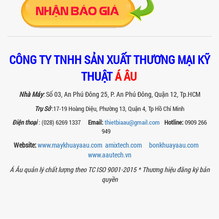
CHIẾT RÓT SƠN 1 VÒI CỦA Á ÂU?
Khám phá lý do vì sao máy chiết rót sơn
1 vòi của Á Âu là lựa chọn hàng đầu
cho các xưởng sơn: chính xác, tiết...
BÊN TRONG NHÀ MÁY Á ÂU: HÀNH TRÌNH
CÔNG TY TNHH SẢN XUẤT THƯƠNG MẠI KỸ
TẠO NÊN NHỮNG CHIẾC BỒN KHUẤY INOX
THUẬT
Á ÂU
ĐẠT CHUẨN
Khám phá quy trình gia công bồn khuấy
inox tại nhà máy Á Âu – nơi tạo ra thiết
Nhà Máy
:
Số 03, An Phú Đông 25, P. An Phú Đông, Quận 12, Tp.HCM
bị chuẩn kỹ thuật, bền bỉ, theo...
Trụ Sở
:17-19 Hoàng Diệu, Phường 13, Quận 4, Tp Hồ Chí Minh
MÁY NGHIỀN THUỐC BVTV – GIẢI PHÁP
Điện thoại
: (028) 6269 1337
Email:
thietbiaau@gmail.com
Hotline:
0909 266
TỐI ƯU TRONG SẢN XUẤT NÔNG DƯỢC
949
HIỆN ĐẠI
Website:
www.maykhuayaau.com
amixtech.com
bonkhuayaau.com
Máy nghiền thuốc BVTV giúp tối ưu độ
www.
aautech.vn
mịn, nâng cao hiệu quả sản xuất và
đảm bảo chất lượng chế phẩm nông...
Á Âu quản lý chất lượng theo TC ISO 9001-2015 *
Thương hiệu đăng ký bản
quyền
TIÊU CHÍ QUAN TRỌNG KHI CHỌN MUA
MÁY NGHIỀN RỔ CHO NGÀNH SƠN – MỰC
IN
Chọn máy nghiền rổ đúng giúp tăng độ
mịn sơn, mực in và tiết kiệm chi phí.