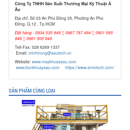
Công Ty TNHH Sản Xuất Thương Mại Kỹ Thuật Á
Âu
Địa chỉ: Số 03 An Phú Đông 25, Phường An Phú
Đông, Q.12 , Tp.HCM
Đặt hàng : 0934 535 949 ¦¦ 0967 787 494 ¦¦ 0901 565
949 ¦¦ 0901 505 949
Tell-Fax: 028 6269 1337
Email:
minhtrong@aautech.vn
Website:
www.maykhuayaau.com
www.bonkhuayaau.com
https://www.amixtech.com/
SẢN PHẨM CÙNG LOẠI