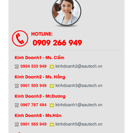
HOTLINE:
0909 266 949
Kinh Doanh1 - Ms. Cẩm
0934 535 949
kinhdoanh2@aautech.vn
BỒN CHỨA GIẢI NHIỆT SƠN, MỰC IN
Kinh Doanh2 - Ms. Hồng
Bồn chứa giải nhiệt sơn, mực in có cấu
0901 505 949
kinhdoanh3@aautech.vn
tạo gồm 2 lớp inox và được dùng để
Chính sách giao hàng
làm giảm nhiệt độ của nguyên...
Kinh Doanh3 - Mr.Dương
0967 787 494
kinhdoanh1@aautech.vn
MÁY TRỘN BỘT KHÔ 500KG
Kinh Doanh5 - Ms.Hân
Máy trộn bột khô 500kg được thiết kế
0901 565 949
kinhdoanh5@aautech.vn
thân bồn nằm ngang, với cánh trộn bột
xoay đảo thuận nghịch. Vật liệu...