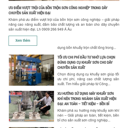
Khám phá những yếu tố quan trọng
ƯU ĐIỂM VƯỢT TRỘI CỦA BỒN TRỘN SƠN CÔNG NGHIỆP TRONG DÂY
quyết định chất lượng sản phẩm khi sử
CHUYỀN SẢN XUẤT HIỆN ĐẠI
dụng bồn khuấy trộn chất lỏng trong...
Khám phá ưu điểm vượt trội của bồn trộn sơn công nghiệp – giải pháp
TỐI ƯU CHI PHÍ ĐẦU TƯ NHỜ LỰA CHỌN
nâng cao năng suất, đảm bảo chất lượng và an toàn cho dây chuyền
ĐÚNG DỤNG CỤ KHUẤY SƠN CHO DÂY
sản xuất hiện đại. Lh 0909 266 949 Á Âu
CHUYỀN SẢN XUẤT
Hướng dẫn thanh toán mua hàng
Chọn đúng dụng cụ khuấy sơn giúp tối
Xem thêm
ưu chi phí, nâng cao chất lượng sản
xuất. Tìm hiểu giải pháp từ Công...
XU HƯỚNG SỬ DỤNG MÁY KHUẤY SƠN
KHÍ NÉN TRONG NGÀNH SẢN XUẤT HIỆN
ĐẠI: AN TOÀN – TIẾT KIỆM – BỀN BỈ
Khám phá xu hướng máy khuấy sơn khí
nén – Giải pháp an toàn, tiết kiệm, bền
bỉ cho sản xuất sơn công nghiệp...
CÓ NÊN ĐẦU TƯ MÁY NGHIỀN DUNG MÔI
GIÁ RẺ CHO NGÀNH HÓA CHẤT?
Máy nghiền dung môi giá rẻ có thực sự
phù hợp với ngành hóa chất? Bài viết
phân tích ưu, nhược điểm của máy...