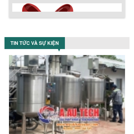
SƠN CÔNG NGHIỆP HIỆN ĐẠI
Khám phá cách máy trộn sơn công
nghiệp giúp doanh nghiệp tiết kiệm
nguyên liệu, nhân công và chi phí vận
hành. Giải...
NHỮNG TIÊU CHÍ QUAN TRỌNG KHI LỰA
CHỌN MÁY KHUẤY TRỘN HÓA CHẤT CHO
TIN TỨC VÀ SỰ KIỆN
NHÀ MÁY
Khám phá những tiêu chí quan trọng
giúp doanh nghiệp lựa chọn máy khuấy
trộn hóa chất phù hợp. Từ máy khuấy
hóa...
NHỮNG YẾU TỐ QUYẾT ĐỊNH KHI CHỌN
BỒN KHUẤY SƠN: VẬT LIỆU, DUNG TÍCH VÀ
CÔNG SUẤT KHUẤY
Khám phá các yếu tố quan trọng khi
Chính sách giao hàng
chọn bồn khuấy sơn: Vật liệu, dung tích
và công suất khuấy. Giải pháp tối...
BỒN KHUẤY TRỘN CHẤT LỎNG CHO
NGÀNH HÓA CHẤT: NHỮNG YẾU TỐ QUYẾT
ĐỊNH CHẤT LƯỢNG SẢN PHẨM CUỐI
CÙNG