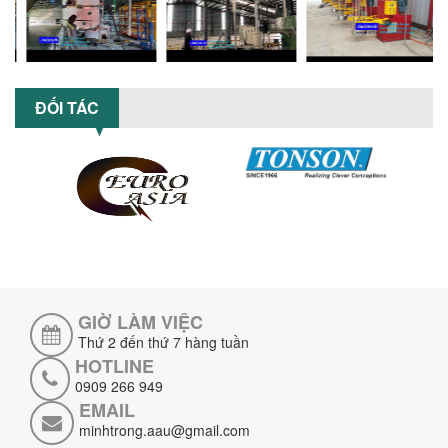
Máy nghiền hữu cơ lỏng sử dụng công
nghệ máy nghiền ngang cánh nghiền
ceramic giúp nâng cao độ mịn, hiệu
suất...
ĐẦU TƯ MÁY TRỘN PHÂN BÓN NẰM
ĐỐI TÁC
NGANG: LỢI ÍCH LÂU DÀI CHO DOANH
NGHIỆP SẢN XUẤT NÔNG NGHIỆP
Tìm hiểu lợi ích khi đầu tư máy trộn
phân bón nằm ngang: nâng cao hiệu
suất trộn, tiết kiệm chi phí, đảm bảo...
NHỮNG LƯU Ý KHI LẮP ĐẶT VÀ VẬN
HÀNH MÁY KHUẤY HÓA CHẤT KHÍ NÉN AN
TOÀN, HIỆU QUẢ
Hướng dẫn chi tiết những lưu ý khi lắp
đặt và vận hành máy khuấy hóa chất
GIỜ LÀM VIỆC
khí nén để đảm bảo an toàn, hiệu...
Thứ 2 đến thứ 7 hàng tuần
SO SÁNH MÁY TRỘN BỘT KHÔ CÔNG
HOTLINE
NGHIỆP VÀ MÁY TRỘN BỘT GIA ĐÌNH:
0909 266 949
KHÁC BIỆT VỀ HIỆU QUẢ & NĂNG SUẤT
EMAIL
Tìm hiểu sự khác biệt giữa máy trộn bột
minhtrong.aau@gmail.com
khô công nghiệp và máy trộn bột gia