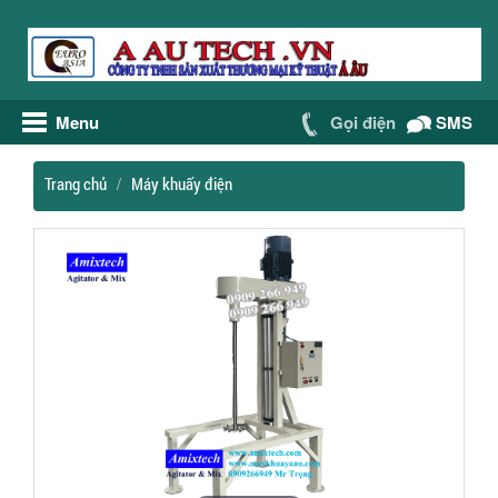
Menu
Gọi điện
SMS
Trang chủ
Máy khuấy điện