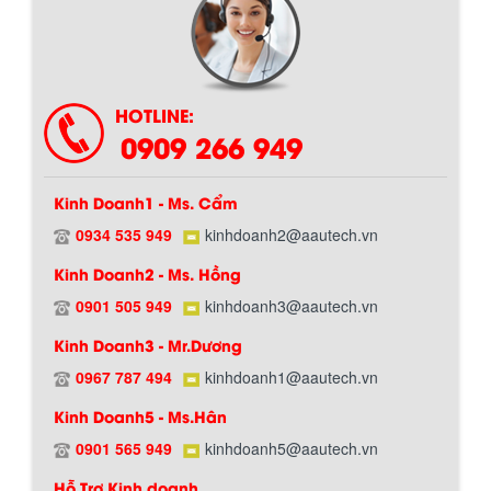
HOTLINE:
0909 266 949
Kinh Doanh1 - Ms. Cẩm
0934 535 949
kinhdoanh2@aautech.vn
BỒN CHỨA GIẢI NHIỆT SƠN, MỰC IN
Kinh Doanh2 - Ms. Hồng
Bồn chứa giải nhiệt sơn, mực in có cấu
0901 505 949
kinhdoanh3@aautech.vn
tạo gồm 2 lớp inox và được dùng để
Chính sách giao hàng
làm giảm nhiệt độ của nguyên...
Kinh Doanh3 - Mr.Dương
0967 787 494
kinhdoanh1@aautech.vn
MÁY TRỘN BỘT KHÔ 500KG
Kinh Doanh5 - Ms.Hân
Máy trộn bột khô 500kg được thiết kế
0901 565 949
kinhdoanh5@aautech.vn
thân bồn nằm ngang, với cánh trộn bột
xoay đảo thuận nghịch. Vật liệu...
Hỗ Trợ Kinh doanh