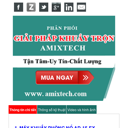
Thông tin chi tiết
Thông số kỹ thuật
Video và hình ảnh
1. MÁY KHUẤY PHÒNG NỔ AD-15-EX