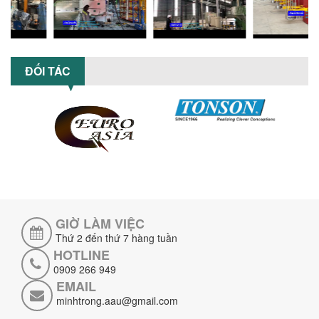
Máy nghiền hữu cơ lỏng sử dụng công
nghệ máy nghiền ngang cánh nghiền
ceramic giúp nâng cao độ mịn, hiệu
suất...
ĐỐI TÁC
ĐẦU TƯ MÁY TRỘN PHÂN BÓN NẰM
NGANG: LỢI ÍCH LÂU DÀI CHO DOANH
NGHIỆP SẢN XUẤT NÔNG NGHIỆP
Tìm hiểu lợi ích khi đầu tư máy trộn
phân bón nằm ngang: nâng cao hiệu
suất trộn, tiết kiệm chi phí, đảm bảo...
NHỮNG LƯU Ý KHI LẮP ĐẶT VÀ VẬN
HÀNH MÁY KHUẤY HÓA CHẤT KHÍ NÉN AN
TOÀN, HIỆU QUẢ
Hướng dẫn chi tiết những lưu ý khi lắp
đặt và vận hành máy khuấy hóa chất
GIỜ LÀM VIỆC
khí nén để đảm bảo an toàn, hiệu...
Thứ 2 đến thứ 7 hàng tuần
SO SÁNH MÁY TRỘN BỘT KHÔ CÔNG
HOTLINE
NGHIỆP VÀ MÁY TRỘN BỘT GIA ĐÌNH:
0909 266 949
KHÁC BIỆT VỀ HIỆU QUẢ & NĂNG SUẤT
EMAIL
Tìm hiểu sự khác biệt giữa máy trộn bột
minhtrong.aau@gmail.com
khô công nghiệp và máy trộn bột gia
đình về hiệu quả, năng suất và...