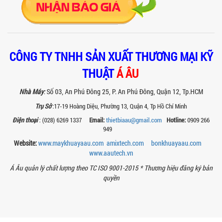
Khám phá lý do vì sao máy chiết rót sơn
1 vòi của Á Âu là lựa chọn hàng đầu
cho các xưởng sơn: chính xác, tiết...
BÊN TRONG NHÀ MÁY Á ÂU: HÀNH TRÌNH
CÔNG TY TNHH SẢN XUẤT THƯƠNG MẠI KỸ
TẠO NÊN NHỮNG CHIẾC BỒN KHUẤY INOX
THUẬT
Á ÂU
ĐẠT CHUẨN
Khám phá quy trình gia công bồn khuấy
inox tại nhà máy Á Âu – nơi tạo ra thiết
Nhà Máy
:
Số 03, An Phú Đông 25, P. An Phú Đông, Quận 12, Tp.HCM
bị chuẩn kỹ thuật, bền bỉ, theo...
Trụ Sở
:17-19 Hoàng Diệu, Phường 13, Quận 4, Tp Hồ Chí Minh
MÁY NGHIỀN THUỐC BVTV – GIẢI PHÁP
Điện thoại
: (028) 6269 1337
Email:
thietbiaau@gmail.com
Hotline:
0909 266
TỐI ƯU TRONG SẢN XUẤT NÔNG DƯỢC
949
HIỆN ĐẠI
Website:
www.maykhuayaau.com
amixtech.com
bonkhuayaau.com
Máy nghiền thuốc BVTV giúp tối ưu độ
www.
aautech.vn
mịn, nâng cao hiệu quả sản xuất và
đảm bảo chất lượng chế phẩm nông...
Á Âu quản lý chất lượng theo TC ISO 9001-2015 *
Thương hiệu đăng ký bản
quyền
TIÊU CHÍ QUAN TRỌNG KHI CHỌN MUA
MÁY NGHIỀN RỔ CHO NGÀNH SƠN – MỰC
IN
Chọn máy nghiền rổ đúng giúp tăng độ
mịn sơn, mực in và tiết kiệm chi phí.