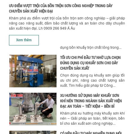
Khám phá những yếu tố quan trọng
ƯU ĐIỂM VƯỢT TRỘI CỦA BỒN TRỘN SƠN CÔNG NGHIỆP TRONG DÂY
quyết định chất lượng sản phẩm khi sử
CHUYỀN SẢN XUẤT HIỆN ĐẠI
dụng bồn khuấy trộn chất lỏng trong...
Khám phá ưu điểm vượt trội của bồn trộn sơn công nghiệp – giải pháp
TỐI ƯU CHI PHÍ ĐẦU TƯ NHỜ LỰA CHỌN
nâng cao năng suất, đảm bảo chất lượng và an toàn cho dây chuyền
ĐÚNG DỤNG CỤ KHUẤY SƠN CHO DÂY
sản xuất hiện đại. Lh 0909 266 949 Á Âu
CHUYỀN SẢN XUẤT
Hướng dẫn thanh toán mua hàng
Chọn đúng dụng cụ khuấy sơn giúp tối
Xem thêm
ưu chi phí, nâng cao chất lượng sản
xuất. Tìm hiểu giải pháp từ Công...
XU HƯỚNG SỬ DỤNG MÁY KHUẤY SƠN
KHÍ NÉN TRONG NGÀNH SẢN XUẤT HIỆN
ĐẠI: AN TOÀN – TIẾT KIỆM – BỀN BỈ
Khám phá xu hướng máy khuấy sơn khí
nén – Giải pháp an toàn, tiết kiệm, bền
bỉ cho sản xuất sơn công nghiệp...
CÓ NÊN ĐẦU TƯ MÁY NGHIỀN DUNG MÔI
GIÁ RẺ CHO NGÀNH HÓA CHẤT?
Máy nghiền dung môi giá rẻ có thực sự
phù hợp với ngành hóa chất? Bài viết
phân tích ưu, nhược điểm của máy...