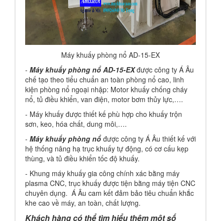
Máy khuấy phòng nổ AD-15-EX
-
Máy khuấy phòng nổ AD-15-EX
được công ty Á Âu
chế tạo theo tiểu chuẩn an toàn phòng nổ cao, linh
kiện phòng nổ ngoại nhập: Motor khuấy chống cháy
nổ, tủ điều khiển, van điện, motor bơm thủy lực,….
- Máy khuấy được thiết kế phù hợp cho khuấy trộn
sơn, keo, hóa chất, dung môi,….
-
Máy khuấy
phòng nổ
được công ty Á Âu thiết kế với
hệ thống nâng hạ trục khuấy tự động, có cơ cấu kẹp
thùng, và tủ điều khiển tốc độ khuấy.
- Khung máy khuấy gia công chính xác bằng máy
plasma CNC, trục khuấy được tiện bằng máy tiện CNC
chuyên dụng. Á Âu cam kết đảm bảo tiêu chuẩn khắc
khe cao về máy, an toàn, chất lượng.
Khách hàng có thể tìm hiểu thêm một số