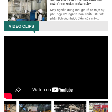
5 LỢI ÍCH NỔI BẬT KHI SỬ DỤNG MÁY
KHUẤY SƠN DÙNG ĐIỆN TRONG SẢN XUẤT
Khám phá 5 lợi ích khi sử dụng máy
khuấy sơn dùng điện: nâng cao chất
lượng, tiết kiệm chi phí, tăng năng
suất,...
VIDEO CLIPS
TỐI ƯU NĂNG SUẤT VÀ CHI PHÍ VỚI MÁY
KHUẤY 3 TRỤC CÔNG SUẤT LỚN
Tối ưu năng suất và tiết kiệm chi phí
hiệu quả với máy khuấy 3 trục công
suất lớn – giải pháp khuấy trộn...
NHỮNG LỖI THƯỜNG GẶP KHI VẬN HÀNH
MÁY KHUẤY SƠN NÂNG KHÍ VÀ CÁCH
KHẮC PHỤC
Tổng hợp lỗi thường gặp khi vận hành
máy khuấy sơn nâng khí 200 lít và cách
khắc phục hiệu quả giúp doanh
nghiệp...
MÁY NGHIỀN HỮU CƠ LỎNG: GIẢI PHÁP
TỐI ƯU VỚI CÔNG NGHỆ MÁY NGHIỀN
NGANG CÁNH NGHIỀN CERAMIC