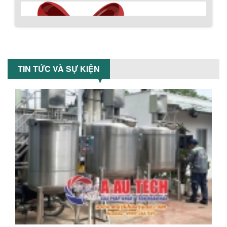
Khám phá cách máy trộn sơn công
nghiệp giúp doanh nghiệp tiết kiệm
nguyên liệu, nhân công và chi phí vận
hành. Giải...
NHỮNG TIÊU CHÍ QUAN TRỌNG KHI LỰA
CHỌN MÁY KHUẤY TRỘN HÓA CHẤT CHO
TIN TỨC VÀ SỰ KIỆN
NHÀ MÁY
Khám phá những tiêu chí quan trọng
giúp doanh nghiệp lựa chọn máy khuấy
trộn hóa chất phù hợp. Từ máy khuấy
hóa...
NHỮNG YẾU TỐ QUYẾT ĐỊNH KHI CHỌN
BỒN KHUẤY SƠN: VẬT LIỆU, DUNG TÍCH VÀ
CÔNG SUẤT KHUẤY
Khám phá các yếu tố quan trọng khi
Chính sách giao hàng
chọn bồn khuấy sơn: Vật liệu, dung tích
và công suất khuấy. Giải pháp tối...
BỒN KHUẤY TRỘN CHẤT LỎNG CHO
NGÀNH HÓA CHẤT: NHỮNG YẾU TỐ QUYẾT
ĐỊNH CHẤT LƯỢNG SẢN PHẨM CUỐI
CÙNG