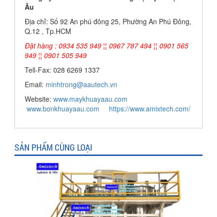
Âu
Địa chỉ: Số 92 An phú đông 25, Phường An Phú Đông,
Q.12 , Tp.HCM
Đặt hàng : 0934 535 949 ¦¦ 0967 787 494 ¦¦ 0901 565
949 ¦¦ 0901 505 949
Tell-Fax: 028 6269 1337
Email:
minhtrong@aautech.vn
Website:
www.maykhuayaau.com
www.bonkhuayaau.com
https://www.amixtech.com/
SẢN PHẨM CÙNG LOẠI