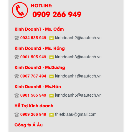
HOTLINE:
0909 266 949
Kinh Doanh1 - Ms. Cẩm
0934 535 949
kinhdoanh2@aautech.vn
BỒN CHỨA GIẢI NHIỆT SƠN, MỰC IN
Kinh Doanh2 - Ms. Hồng
Bồn chứa giải nhiệt sơn, mực in có cấu
tạo gồm 2 lớp inox và được dùng để
0901 505 949
kinhdoanh3@aautech.vn
Hướng dẫn thanh toán mua hàng
làm giảm nhiệt độ của nguyên...
Kinh Doanh3 - Mr.Dương
0967 787 494
kinhdoanh1@aautech.vn
MÁY TRỘN BỘT KHÔ 500KG
Kinh Doanh5 - Ms.Hân
Máy trộn bột khô 500kg được thiết kế
thân bồn nằm ngang, với cánh trộn bột
0901 565 949
kinhdoanh5@aautech.vn
xoay đảo thuận nghịch. Vật liệu...
Hỗ Trợ Kinh doanh
0909 266 949
thietbiaau@gmail.com
MÁY TRỘN BỘT KHÔ 200KG
Chính sách đổi trả hàng
Công ty Á Âu
Máy trộn bột khô 200kg được gia công
sản xuất tại công ty Á Âu. Máy dùng