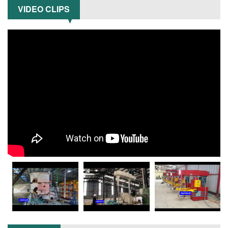
suất,...
VIDEO CLIPS
TỐI ƯU NĂNG SUẤT VÀ CHI PHÍ VỚI MÁY
KHUẤY 3 TRỤC CÔNG SUẤT LỚN
Tối ưu năng suất và tiết kiệm chi phí
hiệu quả với máy khuấy 3 trục công
suất lớn – giải pháp khuấy trộn...
NHỮNG LỖI THƯỜNG GẶP KHI VẬN HÀNH
MÁY KHUẤY SƠN NÂNG KHÍ VÀ CÁCH
KHẮC PHỤC
Tổng hợp lỗi thường gặp khi vận hành
máy khuấy sơn nâng khí 200 lít và cách
khắc phục hiệu quả giúp doanh
nghiệp...
MÁY NGHIỀN HỮU CƠ LỎNG: GIẢI PHÁP
TỐI ƯU VỚI CÔNG NGHỆ MÁY NGHIỀN
NGANG CÁNH NGHIỀN CERAMIC
Máy nghiền hữu cơ lỏng sử dụng công
nghệ máy nghiền ngang cánh nghiền
ceramic giúp nâng cao độ mịn, hiệu
suất...