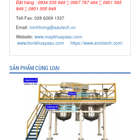
Đặt hàng : 0934 535 949 ¦¦ 0967 787 494 ¦¦ 0901 565
949 ¦¦ 0901 505 949
Tell-Fax: 028 6269 1337
Email:
minhtrong@aautech.vn
Website:
www.maykhuayaau.com
www.bonkhuayaau.com
https://www.amixtech.com/
SẢN PHẨM CÙNG LOẠI