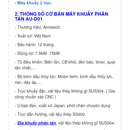
- Máy khuấy 2 trục
2. THÔNG SỐ CƠ BẢN MÁY KHUẤY PHÂN
TÁN AU-D01
- Thương hiệu: Amixtech
- Xuất xứ: Việt Nam
- Bảo hành: 12 tháng
- Động cơ: 7.5kW- 75kW
- Tủ điều khiển: Biến tần, CB khối, đèn báo, timer, quạt
tản nhiệt,…
- Bộ bơm dầu thủy lực: Motor bơm, bình dầu thủy lực,
van, dây áp,…
- Trục khuấy đặc, vật liệu thép không gỉ SUS304. ( Gia
công chuẩn xác CNC )
- Ụ bạc đạn, xuất xứ Japan, phót chặn chuyên dụng
- Trục dẫn hướng, vật liệu thép SS400.
-
Đĩa khuấy phân tán
, vật liệu thép không gỉ SUS304.