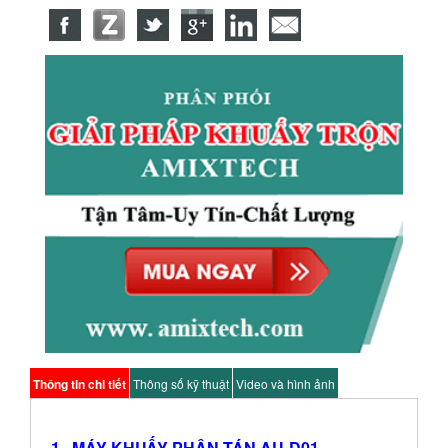
Thông tin chi tiết
Thông số kỹ thuật
Video và hình ảnh
1.
MÁY KHUẤY PHÂN TÁN AU-D01