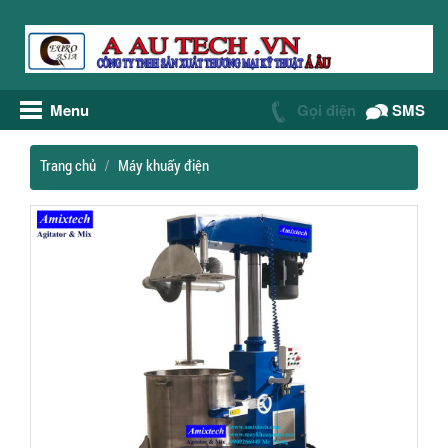
Menu
Gọi điện
SMS
Trang chủ
Máy khuấy điện