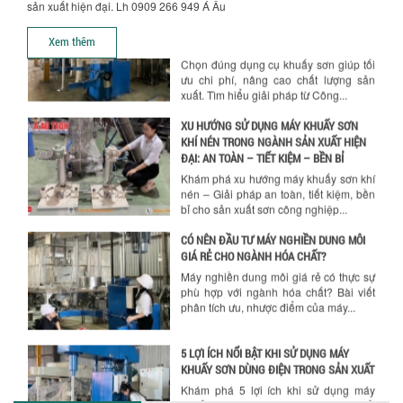
sản xuất hiện đại. Lh 0909 266 949 Á Âu
CHUYỀN SẢN XUẤT
Chọn đúng dụng cụ khuấy sơn giúp tối
Xem thêm
ưu chi phí, nâng cao chất lượng sản
xuất. Tìm hiểu giải pháp từ Công...
XU HƯỚNG SỬ DỤNG MÁY KHUẤY SƠN
KHÍ NÉN TRONG NGÀNH SẢN XUẤT HIỆN
ĐẠI: AN TOÀN – TIẾT KIỆM – BỀN BỈ
Khám phá xu hướng máy khuấy sơn khí
nén – Giải pháp an toàn, tiết kiệm, bền
bỉ cho sản xuất sơn công nghiệp...
CÓ NÊN ĐẦU TƯ MÁY NGHIỀN DUNG MÔI
GIÁ RẺ CHO NGÀNH HÓA CHẤT?
Máy nghiền dung môi giá rẻ có thực sự
phù hợp với ngành hóa chất? Bài viết
phân tích ưu, nhược điểm của máy...
5 LỢI ÍCH NỔI BẬT KHI SỬ DỤNG MÁY
KHUẤY SƠN DÙNG ĐIỆN TRONG SẢN XUẤT
Khám phá 5 lợi ích khi sử dụng máy
khuấy sơn dùng điện: nâng cao chất
lượng, tiết kiệm chi phí, tăng năng