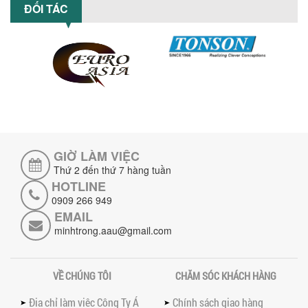
ĐẦU TƯ MÁY TRỘN PHÂN BÓN NẰM
ĐỐI TÁC
NGANG: LỢI ÍCH LÂU DÀI CHO DOANH
NGHIỆP SẢN XUẤT NÔNG NGHIỆP
Tìm hiểu lợi ích khi đầu tư máy trộn
phân bón nằm ngang: nâng cao hiệu
suất trộn, tiết kiệm chi phí, đảm bảo...
NHỮNG LƯU Ý KHI LẮP ĐẶT VÀ VẬN
HÀNH MÁY KHUẤY HÓA CHẤT KHÍ NÉN AN
TOÀN, HIỆU QUẢ
Hướng dẫn chi tiết những lưu ý khi lắp
đặt và vận hành máy khuấy hóa chất
khí nén để đảm bảo an toàn, hiệu...
GIỜ LÀM VIỆC
Thứ 2 đến thứ 7 hàng tuần
SO SÁNH MÁY TRỘN BỘT KHÔ CÔNG
HOTLINE
NGHIỆP VÀ MÁY TRỘN BỘT GIA ĐÌNH:
0909 266 949
KHÁC BIỆT VỀ HIỆU QUẢ & NĂNG SUẤT
EMAIL
Tìm hiểu sự khác biệt giữa máy trộn bột
khô công nghiệp và máy trộn bột gia
minhtrong.aau@gmail.com
đình về hiệu quả, năng suất và...
SO SÁNH MÁY KHUẤY PHÒNG NỔ VỚI MÁY
VỀ CHÚNG TÔI
CHĂM SÓC KHÁCH HÀNG
KHUẤY THƯỜNG: KHÁC BIỆT VÀ GIÁ TRỊ
MANG LẠI
Địa chỉ làm việc Công Ty Á
Chính sách giao hàng
So sánh máy khuấy phòng nổ và máy