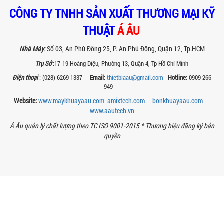
BÊN TRONG NHÀ MÁY Á ÂU: HÀNH TRÌNH
CÔNG TY TNHH SẢN XUẤT THƯƠNG MẠI KỸ
TẠO NÊN NHỮNG CHIẾC BỒN KHUẤY INOX
ĐẠT CHUẨN
THUẬT
Á ÂU
Khám phá quy trình gia công bồn khuấy
inox tại nhà máy Á Âu – nơi tạo ra thiết
Nhà Máy
:
Số 03, An Phú Đông 25, P. An Phú Đông, Quận 12, Tp.HCM
bị chuẩn kỹ thuật, bền bỉ, theo...
Trụ Sở
:17-19 Hoàng Diệu, Phường 13, Quận 4, Tp Hồ Chí Minh
MÁY NGHIỀN THUỐC BVTV – GIẢI PHÁP
Điện thoại
: (028) 6269 1337
Email:
thietbiaau@gmail.com
Hotline:
0909 266
TỐI ƯU TRONG SẢN XUẤT NÔNG DƯỢC
949
HIỆN ĐẠI
Máy nghiền thuốc BVTV giúp tối ưu độ
Website:
www.maykhuayaau.com
amixtech.com
bonkhuayaau.com
mịn, nâng cao hiệu quả sản xuất và
www.
aautech.vn
đảm bảo chất lượng chế phẩm nông...
Á Âu quản lý chất lượng theo TC ISO 9001-2015 *
Thương hiệu đăng ký bản
TIÊU CHÍ QUAN TRỌNG KHI CHỌN MUA
quyền
MÁY NGHIỀN RỔ CHO NGÀNH SƠN – MỰC
IN
Chọn máy nghiền rổ đúng giúp tăng độ
mịn sơn, mực in và tiết kiệm chi phí.
Xem ngay các tiêu chí kỹ thuật quan...
MÁY NGHIỀN SƠN THÍ NGHIỆM LÀ GÌ?
ỨNG DỤNG VÀ VAI TRÒ TRONG NGHIÊN
CỨU SƠN