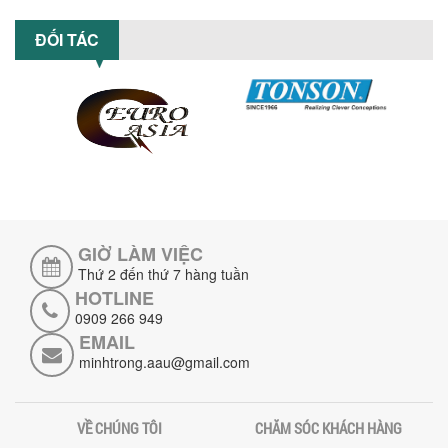
GIÁ RẺ CHO NGÀNH HÓA CHẤT?
ĐỐI TÁC
Máy nghiền dung môi giá rẻ có thực sự
phù hợp với ngành hóa chất? Bài viết
phân tích ưu, nhược điểm của máy...
5 LỢI ÍCH NỔI BẬT KHI SỬ DỤNG MÁY
KHUẤY SƠN DÙNG ĐIỆN TRONG SẢN XUẤT
Khám phá 5 lợi ích khi sử dụng máy
khuấy sơn dùng điện: nâng cao chất
lượng, tiết kiệm chi phí, tăng năng
suất,...
GIỜ LÀM VIỆC
TỐI ƯU NĂNG SUẤT VÀ CHI PHÍ VỚI MÁY
KHUẤY 3 TRỤC CÔNG SUẤT LỚN
Thứ 2 đến thứ 7 hàng tuần
Tối ưu năng suất và tiết kiệm chi phí
HOTLINE
hiệu quả với máy khuấy 3 trục công
0909 266 949
suất lớn – giải pháp khuấy trộn...
EMAIL
minhtrong.aau@gmail.com
NHỮNG LỖI THƯỜNG GẶP KHI VẬN HÀNH
MÁY KHUẤY SƠN NÂNG KHÍ VÀ CÁCH
KHẮC PHỤC
VỀ CHÚNG TÔI
CHĂM SÓC KHÁCH HÀNG
Tổng hợp lỗi thường gặp khi vận hành