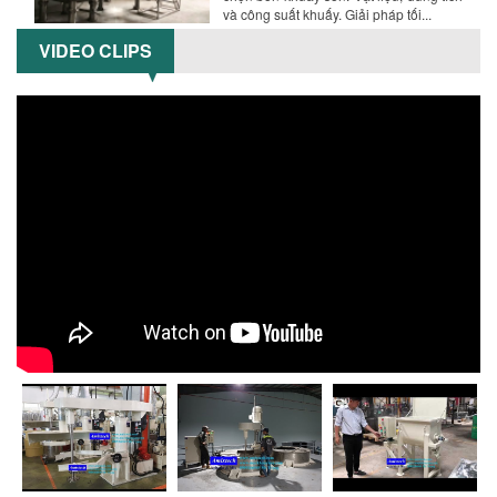
và công suất khuấy. Giải pháp tối...
VIDEO CLIPS
BỒN KHUẤY TRỘN CHẤT LỎNG CHO
NGÀNH HÓA CHẤT: NHỮNG YẾU TỐ QUYẾT
ĐỊNH CHẤT LƯỢNG SẢN PHẨM CUỐI
CÙNG
Khám phá những yếu tố quan trọng
quyết định chất lượng sản phẩm khi sử
dụng bồn khuấy trộn chất lỏng trong...
TỐI ƯU CHI PHÍ ĐẦU TƯ NHỜ LỰA CHỌN
ĐÚNG DỤNG CỤ KHUẤY SƠN CHO DÂY
CHUYỀN SẢN XUẤT
Chọn đúng dụng cụ khuấy sơn giúp tối
ưu chi phí, nâng cao chất lượng sản
xuất. Tìm hiểu giải pháp từ Công...
XU HƯỚNG SỬ DỤNG MÁY KHUẤY SƠN
KHÍ NÉN TRONG NGÀNH SẢN XUẤT HIỆN
ĐẠI: AN TOÀN – TIẾT KIỆM – BỀN BỈ
Khám phá xu hướng máy khuấy sơn khí
nén – Giải pháp an toàn, tiết kiệm, bền
bỉ cho sản xuất sơn công nghiệp...
CÓ NÊN ĐẦU TƯ MÁY NGHIỀN DUNG MÔI