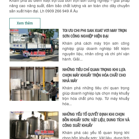
Khám phá ưu điểm vượt trội của bồn trộn sơn công nghiệp – giải pháp
Ưu đãi đặc biệt: Giá máy khuấy sơn
nâng cao năng suất, đảm bảo chất lượng và an toàn cho dây chuyền
công nghiệp giảm sốc lên đến 20%.
sản xuất hiện đại. Lh 0909 266 949 Á Âu
Tiết kiệm chi phí, nhận ngay máy
Hướng dẫn thanh toán mua hàng
khuấy...
Xem thêm
TỐI ƯU CHI PHÍ SẢN XUẤT VỚI MÁY TRỘN
SƠN CÔNG NGHIỆP HIỆN ĐẠI
Khám phá cách máy trộn sơn công
nghiệp giúp doanh nghiệp tiết kiệm
nguyên liệu, nhân công và chi phí vận
hành. Giải...
NHỮNG TIÊU CHÍ QUAN TRỌNG KHI LỰA
CHỌN MÁY KHUẤY TRỘN HÓA CHẤT CHO
NHÀ MÁY
Khám phá những tiêu chí quan trọng
giúp doanh nghiệp lựa chọn máy khuấy
trộn hóa chất phù hợp. Từ máy khuấy
hóa...
NHỮNG YẾU TỐ QUYẾT ĐỊNH KHI CHỌN
BỒN KHUẤY SƠN: VẬT LIỆU, DUNG TÍCH VÀ
CÔNG SUẤT KHUẤY
Khám phá các yếu tố quan trọng khi
chọn bồn khuấy sơn: Vật liệu, dung tích