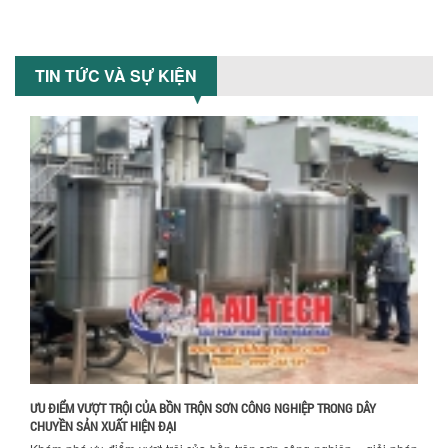
MÁY TRỘN BỘT KHÔ 500KG
Máy trộn bột khô 500kg được thiết kế
TIN TỨC VÀ SỰ KIỆN
thân bồn nằm ngang, với cánh trộn bột
xoay đảo thuận nghịch. Vật liệu...
MÁY TRỘN BỘT KHÔ 200KG
Máy trộn bột khô 200kg được gia công
sản xuất tại công ty Á Âu. Máy dùng
trộn các loại bột khô trong các ngành...
Chính sách giao hàng
VÌ SAO DOANH NGHIỆP NÊN CHỌN MÁY
NGHIỀN MÀU SƠN Á ÂU?
Khám phá lý do doanh nghiệp nên
chọn máy nghiền màu sơn Á Âu: hiệu
suất cao, kiểm soát nhiệt tốt, tiết kiệm
chi...
ƯU ĐIỂM VƯỢT TRỘI CỦA BỒN TRỘN SƠN CÔNG NGHIỆP TRONG DÂY
ƯU ĐÃI ĐẶC BIỆT: GIÁ MÁY KHUẤY SƠN
CHUYỀN SẢN XUẤT HIỆN ĐẠI
CÔNG NGHIỆP GIẢM SỐC