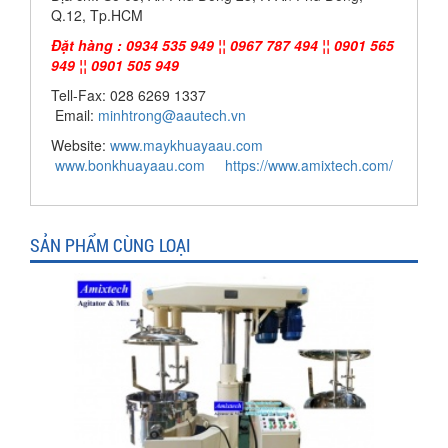
Q.12, Tp.HCM
Đặt hàng : 0934 535 949 ¦¦ 0967 787 494 ¦¦ 0901 565
949 ¦¦ 0901 505 949
Tell-Fax: 028 6269 1337
Email:
minhtrong@aautech.vn
Website:
www.maykhuayaau.com
www.bonkhuayaau.com
https://www.amixtech.com/
SẢN PHẨM CÙNG LOẠI