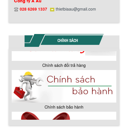
Công ty Á Âu
Hướng dẫn thanh toán mua hàng
028 6269 1337
thietbiaau@gmail.com
CHÍNH SÁCH
Chính sách đổi trả hàng
BỒN CHỨA GIẢI NHIỆT SƠN, MỰC IN
Chính sách bảo hành
Bồn chứa giải nhiệt sơn, mực in có cấu
tạo gồm 2 lớp inox và được dùng để
làm giảm nhiệt độ của nguyên...