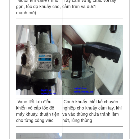
Motor khí vane ( nhỏ
Tay cầm vững chắc với tay
gọn, tốc độ khuấy cao,
cầm trên và dưới
mạnh mẽ)
Vane tiết lưu điều
Cánh khuấy thiết kế chuyên
khiển vô cấp tốc độ
nghiệp cho khuấy cầm tay, khi
máy khuấy, thuận tiện
va vào thùng chứa tránh làm
cho từng công việc
nứt, lủng thùng