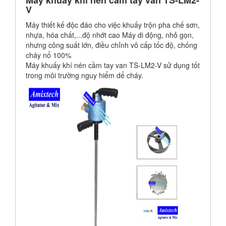
Máy khuấy khí nén cầm tay van TS-LM2-
V
Máy thiết kế độc đáo cho việc khuấy trộn pha chế sơn,
nhựa, hóa chất,...độ nhớt cao Máy di động, nhỏ gọn,
nhưng công suất lớn, điều chỉnh vô cấp tốc độ, chống
cháy nổ 100%
Máy khuấy khí nén cầm tay van TS-LM2-V sử dụng tốt
trong môi trường nguy hiểm dể cháy.