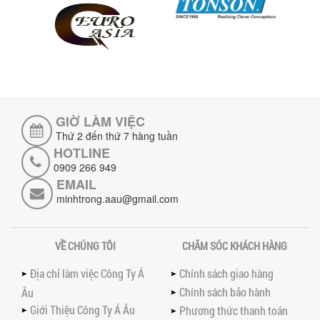
Tìm hiểu lợi ích khi đầu tư máy trộn
phân bón nằm ngang: nâng cao hiệu
suất trộn, tiết kiệm chi phí, đảm bảo...
NHỮNG LƯU Ý KHI LẮP ĐẶT VÀ VẬN
HÀNH MÁY KHUẤY HÓA CHẤT KHÍ NÉN AN
TOÀN, HIỆU QUẢ
Hướng dẫn chi tiết những lưu ý khi lắp
đặt và vận hành máy khuấy hóa chất
GIỜ LÀM VIỆC
khí nén để đảm bảo an toàn, hiệu...
Thứ 2 đến thứ 7 hàng tuần
HOTLINE
SO SÁNH MÁY TRỘN BỘT KHÔ CÔNG
NGHIỆP VÀ MÁY TRỘN BỘT GIA ĐÌNH:
0909 266 949
KHÁC BIỆT VỀ HIỆU QUẢ & NĂNG SUẤT
EMAIL
Tìm hiểu sự khác biệt giữa máy trộn bột
minhtrong.aau@gmail.com
khô công nghiệp và máy trộn bột gia
đình về hiệu quả, năng suất và...
SO SÁNH MÁY KHUẤY PHÒNG NỔ VỚI MÁY
VỀ CHÚNG TÔI
CHĂM SÓC KHÁCH HÀNG
KHUẤY THƯỜNG: KHÁC BIỆT VÀ GIÁ TRỊ
MANG LẠI
Địa chỉ làm việc Công Ty Á
Chính sách giao hàng
So sánh máy khuấy phòng nổ và máy
Chính sách bảo hành
Âu
khuấy thường chi tiết: sự khác biệt về an
Giới Thiệu Công Ty Á Âu
toàn, giá trị mang lại, ứng dụng...
Phương thức thanh toán