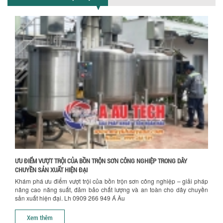
NHÀ MÁY
Khám phá những tiêu chí quan trọng
giúp doanh nghiệp lựa chọn máy khuấy
trộn hóa chất phù hợp. Từ máy khuấy
hóa...
NHỮNG YẾU TỐ QUYẾT ĐỊNH KHI CHỌN
BỒN KHUẤY SƠN: VẬT LIỆU, DUNG TÍCH VÀ
CÔNG SUẤT KHUẤY
Khám phá các yếu tố quan trọng khi
Chính sách giao hàng
chọn bồn khuấy sơn: Vật liệu, dung tích
và công suất khuấy. Giải pháp tối...
BỒN KHUẤY TRỘN CHẤT LỎNG CHO
NGÀNH HÓA CHẤT: NHỮNG YẾU TỐ QUYẾT
ĐỊNH CHẤT LƯỢNG SẢN PHẨM CUỐI
CÙNG
Khám phá những yếu tố quan trọng
ƯU ĐIỂM VƯỢT TRỘI CỦA BỒN TRỘN SƠN CÔNG NGHIỆP TRONG DÂY
quyết định chất lượng sản phẩm khi sử
CHUYỀN SẢN XUẤT HIỆN ĐẠI
dụng bồn khuấy trộn chất lỏng trong...
Khám phá ưu điểm vượt trội của bồn trộn sơn công nghiệp – giải pháp
nâng cao năng suất, đảm bảo chất lượng và an toàn cho dây chuyền
TỐI ƯU CHI PHÍ ĐẦU TƯ NHỜ LỰA CHỌN
sản xuất hiện đại. Lh 0909 266 949 Á Âu
ĐÚNG DỤNG CỤ KHUẤY SƠN CHO DÂY
Hướng dẫn thanh toán mua hàng
CHUYỀN SẢN XUẤT
Xem thêm
Chọn đúng dụng cụ khuấy sơn giúp tối