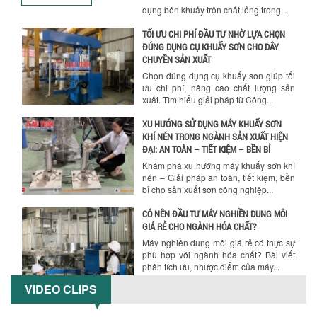
ưu chi phí, nâng cao chất lượng sản
xuất. Tìm hiểu giải pháp từ Công...
XU HƯỚNG SỬ DỤNG MÁY KHUẤY SƠN
KHÍ NÉN TRONG NGÀNH SẢN XUẤT HIỆN
ĐẠI: AN TOÀN – TIẾT KIỆM – BỀN BỈ
Khám phá xu hướng máy khuấy sơn khí
nén – Giải pháp an toàn, tiết kiệm, bền
bỉ cho sản xuất sơn công nghiệp...
CÓ NÊN ĐẦU TƯ MÁY NGHIỀN DUNG MÔI
GIÁ RẺ CHO NGÀNH HÓA CHẤT?
Máy nghiền dung môi giá rẻ có thực sự
phù hợp với ngành hóa chất? Bài viết
phân tích ưu, nhược điểm của máy...
5 LỢI ÍCH NỔI BẬT KHI SỬ DỤNG MÁY
KHUẤY SƠN DÙNG ĐIỆN TRONG SẢN XUẤT
Khám phá 5 lợi ích khi sử dụng máy
khuấy sơn dùng điện: nâng cao chất
lượng, tiết kiệm chi phí, tăng năng
VIDEO CLIPS
suất,...
TỐI ƯU NĂNG SUẤT VÀ CHI PHÍ VỚI MÁY