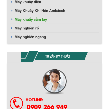
Máy khuấy điện
Máy Khuấy Khí Nén Amixtech
Máy khuấy cầm tay
Máy nghiền rổ
Máy nghiền ngang
TƯ VẤN KỸ THUẬT
HOTLINE:
0909 266 949