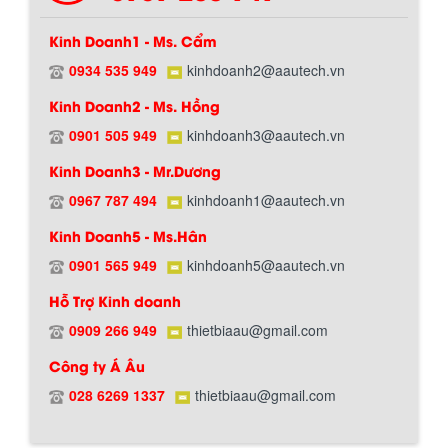
Kinh Doanh1 - Ms. Cẩm
0934 535 949
kinhdoanh2@aautech.vn
Kinh Doanh2 - Ms. Hồng
BỒN CHỨA GIẢI NHIỆT SƠN, MỰC IN
Bồn chứa giải nhiệt sơn, mực in có cấu
0901 505 949
kinhdoanh3@aautech.vn
Chính sách giao hàng
tạo gồm 2 lớp inox và được dùng để
làm giảm nhiệt độ của nguyên...
Kinh Doanh3 - Mr.Dương
0967 787 494
kinhdoanh1@aautech.vn
MÁY TRỘN BỘT KHÔ 500KG
Kinh Doanh5 - Ms.Hân
Máy trộn bột khô 500kg được thiết kế
0901 565 949
kinhdoanh5@aautech.vn
thân bồn nằm ngang, với cánh trộn bột
xoay đảo thuận nghịch. Vật liệu...
Hỗ Trợ Kinh doanh
0909 266 949
thietbiaau@gmail.com
MÁY TRỘN BỘT KHÔ 200KG
Công ty Á Âu
Máy trộn bột khô 200kg được gia công
Hướng dẫn thanh toán mua hàng
028 6269 1337
thietbiaau@gmail.com
sản xuất tại công ty Á Âu. Máy dùng
trộn các loại bột khô trong các ngành...