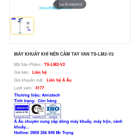
Tap to expand
MÁY KHUẤY KHÍ NÉN CẦM TAY VAN TS-LM2-V2
Mã Sản Phẩm:
TS-LM2-V2
Giá bán:
Liên hệ
Giá khuyến mãi:
Liên hệ Á Âu
Lượt xem:
4177
Thương hiệu: Amixtech
Tình trạng: Còn hàng
Á Âu chuyên cung cấp dòng máy khuấy, máy trộn, cánh
khuấy...
Hotline: 0909 266 949 Mr Trọng