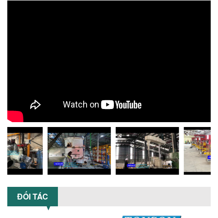
KHUẤY 3 TRỤC CÔNG SUẤT LỚN
Tối ưu năng suất và tiết kiệm chi phí
hiệu quả với máy khuấy 3 trục công
suất lớn – giải pháp khuấy trộn...
NHỮNG LỖI THƯỜNG GẶP KHI VẬN HÀNH
MÁY KHUẤY SƠN NÂNG KHÍ VÀ CÁCH
KHẮC PHỤC
Tổng hợp lỗi thường gặp khi vận hành
máy khuấy sơn nâng khí 200 lít và cách
khắc phục hiệu quả giúp doanh
nghiệp...
MÁY NGHIỀN HỮU CƠ LỎNG: GIẢI PHÁP
TỐI ƯU VỚI CÔNG NGHỆ MÁY NGHIỀN
NGANG CÁNH NGHIỀN CERAMIC
Máy nghiền hữu cơ lỏng sử dụng công
nghệ máy nghiền ngang cánh nghiền
ceramic giúp nâng cao độ mịn, hiệu
suất...
ĐỐI TÁC
ĐẦU TƯ MÁY TRỘN PHÂN BÓN NẰM
NGANG: LỢI ÍCH LÂU DÀI CHO DOANH
NGHIỆP SẢN XUẤT NÔNG NGHIỆP