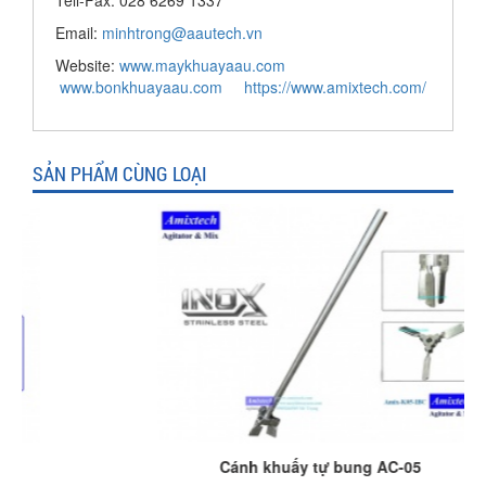
Tell-Fax: 028 6269 1337
Email:
minhtrong@aautech.vn
Website:
www.maykhuayaau.com
www.bonkhuayaau.com
https://www.amixtech.com/
SẢN PHẨM CÙNG LOẠI
Cánh khuấy tự bung AC-05