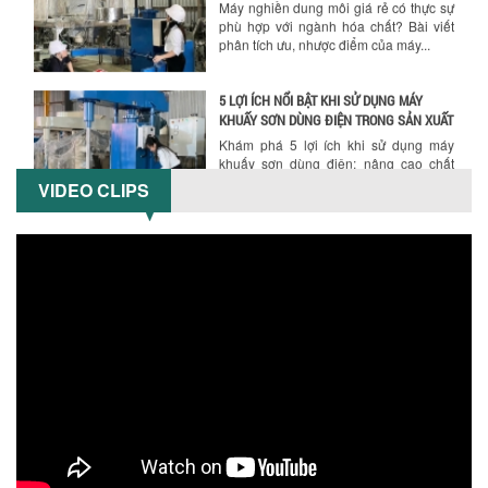
phân tích ưu, nhược điểm của máy...
5 LỢI ÍCH NỔI BẬT KHI SỬ DỤNG MÁY
KHUẤY SƠN DÙNG ĐIỆN TRONG SẢN XUẤT
Khám phá 5 lợi ích khi sử dụng máy
khuấy sơn dùng điện: nâng cao chất
lượng, tiết kiệm chi phí, tăng năng
suất,...
VIDEO CLIPS
TỐI ƯU NĂNG SUẤT VÀ CHI PHÍ VỚI MÁY
KHUẤY 3 TRỤC CÔNG SUẤT LỚN
Tối ưu năng suất và tiết kiệm chi phí
hiệu quả với máy khuấy 3 trục công
suất lớn – giải pháp khuấy trộn...
NHỮNG LỖI THƯỜNG GẶP KHI VẬN HÀNH
MÁY KHUẤY SƠN NÂNG KHÍ VÀ CÁCH
KHẮC PHỤC
Tổng hợp lỗi thường gặp khi vận hành
máy khuấy sơn nâng khí 200 lít và cách
khắc phục hiệu quả giúp doanh
nghiệp...