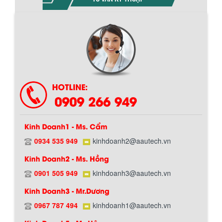
Chính sách giao hàng
HOTLINE:
0909 266 949
Kinh Doanh1 - Ms. Cẩm
0934 535 949
kinhdoanh2@aautech.vn
BỒN CHỨA GIẢI NHIỆT SƠN, MỰC IN
Kinh Doanh2 - Ms. Hồng
Bồn chứa giải nhiệt sơn, mực in có cấu
tạo gồm 2 lớp inox và được dùng để
0901 505 949
kinhdoanh3@aautech.vn
làm giảm nhiệt độ của nguyên...
Hướng dẫn thanh toán mua hàng
Kinh Doanh3 - Mr.Dương
0967 787 494
kinhdoanh1@aautech.vn
MÁY TRỘN BỘT KHÔ 500KG