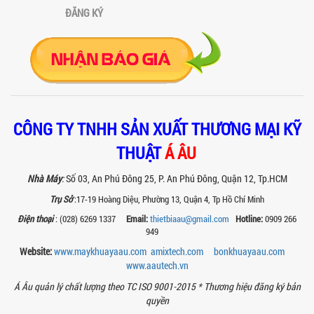
xuất thực phẩm, mỹ phẩm, hóa chất....
ĐĂNG KÝ
VÌ SAO CÁC XƯỞNG SƠN NÊN CHỌN MÁY
CHIẾT RÓT SƠN 1 VÒI CỦA Á ÂU?
Khám phá lý do vì sao máy chiết rót sơn
1 vòi của Á Âu là lựa chọn hàng đầu
cho các xưởng sơn: chính xác, tiết...
BÊN TRONG NHÀ MÁY Á ÂU: HÀNH TRÌNH
CÔNG TY TNHH SẢN XUẤT THƯƠNG MẠI KỸ
TẠO NÊN NHỮNG CHIẾC BỒN KHUẤY INOX
ĐẠT CHUẨN
THUẬT
Á ÂU
Khám phá quy trình gia công bồn khuấy
inox tại nhà máy Á Âu – nơi tạo ra thiết
Nhà Máy
:
Số 03, An Phú Đông 25, P. An Phú Đông, Quận 12, Tp.HCM
bị chuẩn kỹ thuật, bền bỉ, theo...
Trụ Sở
:17-19 Hoàng Diệu, Phường 13, Quận 4, Tp Hồ Chí Minh
MÁY NGHIỀN THUỐC BVTV – GIẢI PHÁP
Điện thoại
: (028) 6269 1337
Email:
thietbiaau@gmail.com
Hotline:
0909 266
TỐI ƯU TRONG SẢN XUẤT NÔNG DƯỢC
949
HIỆN ĐẠI
Máy nghiền thuốc BVTV giúp tối ưu độ
Website:
www.maykhuayaau.com
amixtech.com
bonkhuayaau.com
mịn, nâng cao hiệu quả sản xuất và
www.
aautech.vn
đảm bảo chất lượng chế phẩm nông...
Á Âu quản lý chất lượng theo TC ISO 9001-2015 *
Thương hiệu đăng ký bản
TIÊU CHÍ QUAN TRỌNG KHI CHỌN MUA
quyền
MÁY NGHIỀN RỔ CHO NGÀNH SƠN – MỰC