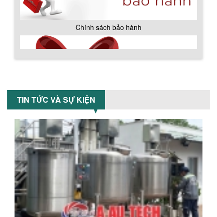
khuấy...
TỐI ƯU CHI PHÍ SẢN XUẤT VỚI MÁY TRỘN
SƠN CÔNG NGHIỆP HIỆN ĐẠI
Khám phá cách máy trộn sơn công
nghiệp giúp doanh nghiệp tiết kiệm
nguyên liệu, nhân công và chi phí vận
hành. Giải...
NHỮNG TIÊU CHÍ QUAN TRỌNG KHI LỰA
Chính sách giao hàng
CHỌN MÁY KHUẤY TRỘN HÓA CHẤT CHO
TIN TỨC VÀ SỰ KIỆN
NHÀ MÁY
Khám phá những tiêu chí quan trọng
giúp doanh nghiệp lựa chọn máy khuấy
trộn hóa chất phù hợp. Từ máy khuấy
hóa...
NHỮNG YẾU TỐ QUYẾT ĐỊNH KHI CHỌN
BỒN KHUẤY SƠN: VẬT LIỆU, DUNG TÍCH VÀ
CÔNG SUẤT KHUẤY
Khám phá các yếu tố quan trọng khi
chọn bồn khuấy sơn: Vật liệu, dung tích
và công suất khuấy. Giải pháp tối...
Hướng dẫn thanh toán mua hàng
BỒN KHUẤY TRỘN CHẤT LỎNG CHO