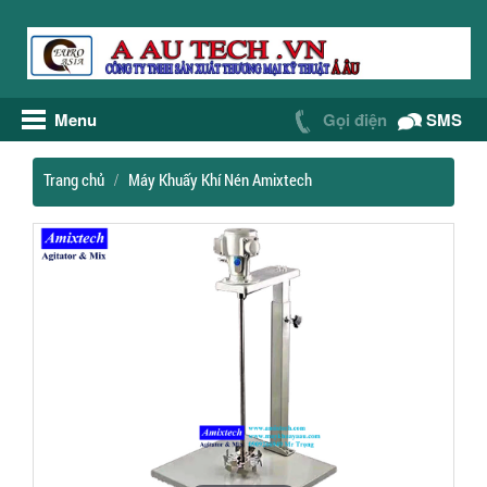
Menu
Gọi điện
SMS
Trang chủ
Máy Khuấy Khí Nén Amixtech