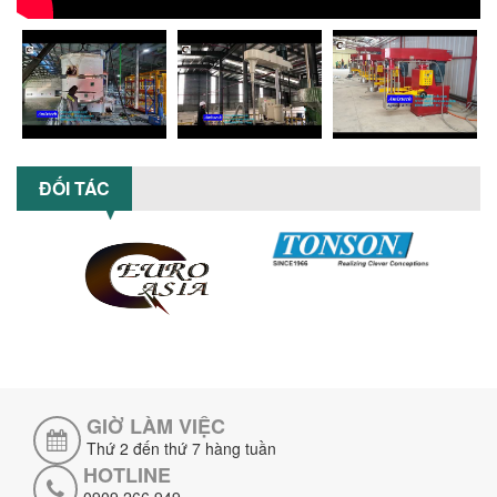
MÁY NGHIỀN HỮU CƠ LỎNG: GIẢI PHÁP
TỐI ƯU VỚI CÔNG NGHỆ MÁY NGHIỀN
NGANG CÁNH NGHIỀN CERAMIC
Máy nghiền hữu cơ lỏng sử dụng công
nghệ máy nghiền ngang cánh nghiền
ceramic giúp nâng cao độ mịn, hiệu
suất...
ĐẦU TƯ MÁY TRỘN PHÂN BÓN NẰM
ĐỐI TÁC
NGANG: LỢI ÍCH LÂU DÀI CHO DOANH
NGHIỆP SẢN XUẤT NÔNG NGHIỆP
Tìm hiểu lợi ích khi đầu tư máy trộn
phân bón nằm ngang: nâng cao hiệu
suất trộn, tiết kiệm chi phí, đảm bảo...
NHỮNG LƯU Ý KHI LẮP ĐẶT VÀ VẬN
HÀNH MÁY KHUẤY HÓA CHẤT KHÍ NÉN AN
TOÀN, HIỆU QUẢ
Hướng dẫn chi tiết những lưu ý khi lắp
đặt và vận hành máy khuấy hóa chất
khí nén để đảm bảo an toàn, hiệu...
GIỜ LÀM VIỆC
Thứ 2 đến thứ 7 hàng tuần
SO SÁNH MÁY TRỘN BỘT KHÔ CÔNG
HOTLINE
NGHIỆP VÀ MÁY TRỘN BỘT GIA ĐÌNH:
0909 266 949