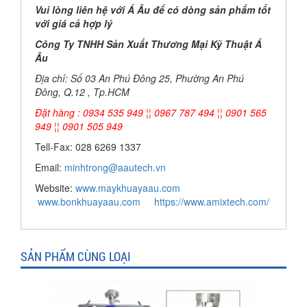
Vui lòng liên hệ với Á Âu để có dòng sản phẩm tốt
với giá cả hợp lý
Công Ty TNHH Sản Xuất Thương Mại Kỹ Thuật Á
Âu
Địa chỉ: Số 03 An Phú Đông 25, Phường An Phú
Đông, Q.12 , Tp.HCM
Đặt hàng : 0934 535 949 ¦¦ 0967 787 494 ¦¦ 0901 565
949 ¦¦ 0901 505 949
Tell-Fax: 028 6269 1337
Email:
minhtrong@aautech.vn
Website:
www.maykhuayaau.com
www.bonkhuayaau.com
https://www.amixtech.com/
SẢN PHẨM CÙNG LOẠI