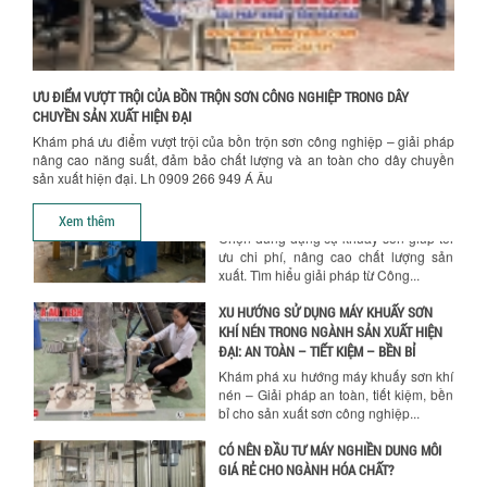
NGÀNH HÓA CHẤT: NHỮNG YẾU TỐ QUYẾT
ĐỊNH CHẤT LƯỢNG SẢN PHẨM CUỐI
CÙNG
Khám phá những yếu tố quan trọng
quyết định chất lượng sản phẩm khi sử
ƯU ĐIỂM VƯỢT TRỘI CỦA BỒN TRỘN SƠN CÔNG NGHIỆP TRONG DÂY
dụng bồn khuấy trộn chất lỏng trong...
CHUYỀN SẢN XUẤT HIỆN ĐẠI
Khám phá ưu điểm vượt trội của bồn trộn sơn công nghiệp – giải pháp
TỐI ƯU CHI PHÍ ĐẦU TƯ NHỜ LỰA CHỌN
nâng cao năng suất, đảm bảo chất lượng và an toàn cho dây chuyền
ĐÚNG DỤNG CỤ KHUẤY SƠN CHO DÂY
sản xuất hiện đại. Lh 0909 266 949 Á Âu
CHUYỀN SẢN XUẤT
Chọn đúng dụng cụ khuấy sơn giúp tối
Xem thêm
ưu chi phí, nâng cao chất lượng sản
xuất. Tìm hiểu giải pháp từ Công...
XU HƯỚNG SỬ DỤNG MÁY KHUẤY SƠN
KHÍ NÉN TRONG NGÀNH SẢN XUẤT HIỆN
ĐẠI: AN TOÀN – TIẾT KIỆM – BỀN BỈ
Khám phá xu hướng máy khuấy sơn khí
nén – Giải pháp an toàn, tiết kiệm, bền
bỉ cho sản xuất sơn công nghiệp...
CÓ NÊN ĐẦU TƯ MÁY NGHIỀN DUNG MÔI
GIÁ RẺ CHO NGÀNH HÓA CHẤT?
Máy nghiền dung môi giá rẻ có thực sự
phù hợp với ngành hóa chất? Bài viết