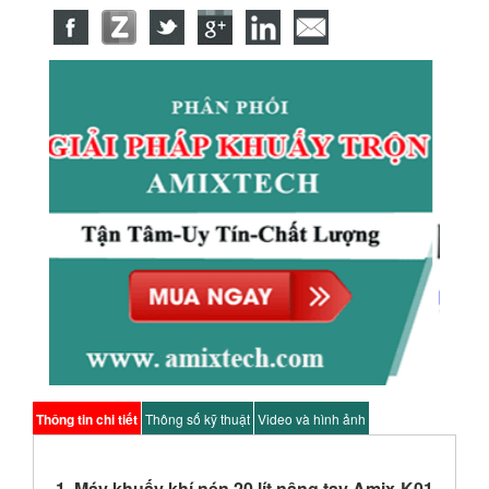
Thông tin chi tiết
Thông số kỹ thuật
Video và hình ảnh
1. Máy khuấy khí nén 20 lít nâng tay Amix-K01