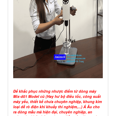
Để khắc phục những nhược điểm từ dòng máy
Mix-d01 Model cũ (Hay hư bộ điều tốc, công suất
máy yếu, thiết kế chưa chuyên nghiệp, khung kim
loại dễ rò điện khi khuấy thí nghiệm,...) Á Âu cho
ra dòng mẫu mã hiện đại, chuyên nghiệp, an