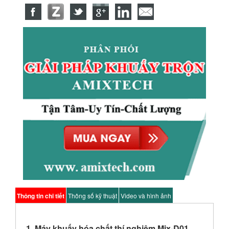
Thông tin chi tiết
Thông số kỹ thuật
Video và hình ảnh
1. Máy khuấy hóa chất thí nghiệm Mix-D01