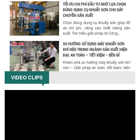
TỐI ƯU CHI PHÍ ĐẦU TƯ NHỜ LỰA CHỌN
ĐÚNG DỤNG CỤ KHUẤY SƠN CHO DÂY
Hướng dẫn thanh toán mua hàng
CHUYỀN SẢN XUẤT
Chọn đúng dụng cụ khuấy sơn giúp tối
ưu chi phí, nâng cao chất lượng sản
xuất. Tìm hiểu giải pháp từ Công...
XU HƯỚNG SỬ DỤNG MÁY KHUẤY SƠN
KHÍ NÉN TRONG NGÀNH SẢN XUẤT HIỆN
ĐẠI: AN TOÀN – TIẾT KIỆM – BỀN BỈ
Khám phá xu hướng máy khuấy sơn khí
nén – Giải pháp an toàn, tiết kiệm, bền
bỉ cho sản xuất sơn công nghiệp...
VIDEO CLIPS
CÓ NÊN ĐẦU TƯ MÁY NGHIỀN DUNG MÔI
GIÁ RẺ CHO NGÀNH HÓA CHẤT?
Máy nghiền dung môi giá rẻ có thực sự
phù hợp với ngành hóa chất? Bài viết
phân tích ưu, nhược điểm của máy...
5 LỢI ÍCH NỔI BẬT KHI SỬ DỤNG MÁY
KHUẤY SƠN DÙNG ĐIỆN TRONG SẢN XUẤT
Khám phá 5 lợi ích khi sử dụng máy