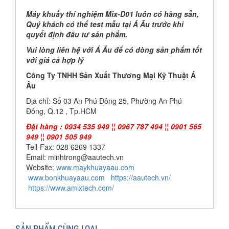
Máy khuấy thí nghiệm Mix-D01 luôn có hàng sẵn,
Quý khách có thể test mẫu tại Á Âu trước khi
quyết định đầu tư sản phẩm.
Vui lòng liên hệ với Á Âu để có dòng sản phẩm tốt
với giá cả hợp lý
Công Ty TNHH Sản Xuất Thương Mại Kỹ Thuật Á
Âu
Địa chỉ: Số 03 An Phú Đông 25, Phường An Phú
Đông, Q.12 , Tp.HCM
Đặt hàng : 0934 535 949 ¦¦ 0967 787 494 ¦¦ 0901 565
949 ¦¦ 0901 505 949
Tell-Fax: 028 6269 1337
Email: minhtrong@aautech.vn
Website:
www.maykhuayaau.com
www.bonkhuayaau.com
https://aautech.vn/
https://www.amixtech.com/
SẢN PHẨM CÙNG LOẠI