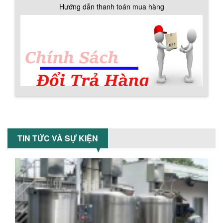
Máy trộn bột khô 200kg được gia công
Hướng dẫn thanh toán mua hàng
sản xuất tại công ty Á Âu. Máy dùng
trộn các loại bột khô trong các ngành...
VÌ SAO DOANH NGHIỆP NÊN CHỌN MÁY
NGHIỀN MÀU SƠN Á ÂU?
Khám phá lý do doanh nghiệp nên
chọn máy nghiền màu sơn Á Âu: hiệu
suất cao, kiểm soát nhiệt tốt, tiết kiệm
chi...
Chính sách đổi trả hàng
ƯU ĐÃI ĐẶC BIỆT: GIÁ MÁY KHUẤY SƠN
CÔNG NGHIỆP GIẢM SỐC
TIN TỨC VÀ SỰ KIỆN
Ưu đãi đặc biệt: Giá máy khuấy sơn
công nghiệp giảm sốc lên đến 20%.
Tiết kiệm chi phí, nhận ngay máy
khuấy...
Chính sách bảo hành
TỐI ƯU CHI PHÍ SẢN XUẤT VỚI MÁY TRỘN
SƠN CÔNG NGHIỆP HIỆN ĐẠI
Khám phá cách máy trộn sơn công
nghiệp giúp doanh nghiệp tiết kiệm
nguyên liệu, nhân công và chi phí vận