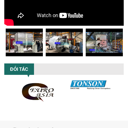
khuấy sơn dùng điện: nâng cao chất
lượng, tiết kiệm chi phí, tăng năng
suất,...
TỐI ƯU NĂNG SUẤT VÀ CHI PHÍ VỚI MÁY
KHUẤY 3 TRỤC CÔNG SUẤT LỚN
Tối ưu năng suất và tiết kiệm chi phí
hiệu quả với máy khuấy 3 trục công
suất lớn – giải pháp khuấy trộn...
NHỮNG LỖI THƯỜNG GẶP KHI VẬN HÀNH
MÁY KHUẤY SƠN NÂNG KHÍ VÀ CÁCH
KHẮC PHỤC
ĐỐI TÁC
Tổng hợp lỗi thường gặp khi vận hành
máy khuấy sơn nâng khí 200 lít và cách
khắc phục hiệu quả giúp doanh
nghiệp...
MÁY NGHIỀN HỮU CƠ LỎNG: GIẢI PHÁP
TỐI ƯU VỚI CÔNG NGHỆ MÁY NGHIỀN
NGANG CÁNH NGHIỀN CERAMIC
Máy nghiền hữu cơ lỏng sử dụng công
nghệ máy nghiền ngang cánh nghiền
ceramic giúp nâng cao độ mịn, hiệu