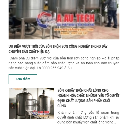
hành. Giải...
NHỮNG TIÊU CHÍ QUAN TRỌNG KHI LỰA
CHỌN MÁY KHUẤY TRỘN HÓA CHẤT CHO
NHÀ MÁY
Khám phá những tiêu chí quan trọng
giúp doanh nghiệp lựa chọn máy khuấy
trộn hóa chất phù hợp. Từ máy khuấy
hóa...
ƯU ĐIỂM VƯỢT TRỘI CỦA BỒN TRỘN SƠN CÔNG NGHIỆP TRONG DÂY
CHUYỀN SẢN XUẤT HIỆN ĐẠI
NHỮNG YẾU TỐ QUYẾT ĐỊNH KHI CHỌN
Khám phá ưu điểm vượt trội của bồn trộn sơn công nghiệp – giải pháp
BỒN KHUẤY SƠN: VẬT LIỆU, DUNG TÍCH VÀ
nâng cao năng suất, đảm bảo chất lượng và an toàn cho dây chuyền
CÔNG SUẤT KHUẤY
sản xuất hiện đại. Lh 0909 266 949 Á Âu
Khám phá các yếu tố quan trọng khi
Chính sách giao hàng
chọn bồn khuấy sơn: Vật liệu, dung tích
Xem thêm
và công suất khuấy. Giải pháp tối...
BỒN KHUẤY TRỘN CHẤT LỎNG CHO
NGÀNH HÓA CHẤT: NHỮNG YẾU TỐ QUYẾT
ĐỊNH CHẤT LƯỢNG SẢN PHẨM CUỐI
CÙNG
Khám phá những yếu tố quan trọng
quyết định chất lượng sản phẩm khi sử
dụng bồn khuấy trộn chất lỏng trong...