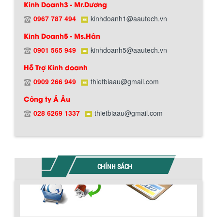
Kinh Doanh3 - Mr.Dương
0967 787 494
kinhdoanh1@aautech.vn
Kinh Doanh5 - Ms.Hân
0901 565 949
kinhdoanh5@aautech.vn
Hỗ Trợ Kinh doanh
0909 266 949
thietbiaau@gmail.com
BỒN CHỨA GIẢI NHIỆT SƠN, MỰC IN
Công ty Á Âu
Bồn chứa giải nhiệt sơn, mực in có cấu
Chính sách giao hàng
tạo gồm 2 lớp inox và được dùng để
028 6269 1337
thietbiaau@gmail.com
làm giảm nhiệt độ của nguyên...
MÁY TRỘN BỘT KHÔ 500KG
Máy trộn bột khô 500kg được thiết kế
CHÍNH SÁCH
thân bồn nằm ngang, với cánh trộn bột
xoay đảo thuận nghịch. Vật liệu...
MÁY TRỘN BỘT KHÔ 200KG