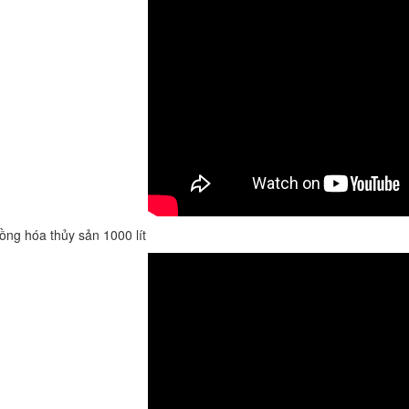
ng hóa thủy sản 1000 lít
BỒN CHỨA GIẢI NHIỆT SƠN, MỰC
IN