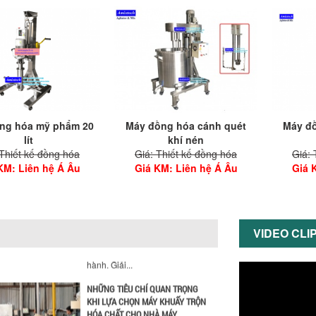
ƯU ĐÃI ĐẶC BIỆT: GIÁ MÁY
KHUẤY SƠN CÔNG NGHIỆP GIẢM
SỐC
Ưu đãi đặc biệt: Giá máy khuấy
sơn công nghiệp giảm sốc lên
đến 20%. Tiết kiệm chi phí,
nhận ngay máy khuấy...
TỐI ƯU CHI PHÍ SẢN XUẤT VỚI
MÁY TRỘN SƠN CÔNG NGHIỆP
ng hóa mỹ phẩm 20
Máy đồng hóa cánh quét
Máy đồ
HIỆN ĐẠI
lít
khí nén
Khám phá cách máy trộn sơn
 Thiết kế đồng hóa
Giá: Thiết kế đồng hóa
Giá: 
công nghiệp giúp doanh
 KM
: Liên hệ Á Âu
Giá KM
: Liên hệ Á Âu
Giá 
nghiệp tiết kiệm nguyên liệu,
nhân công và chi phí vận
hành. Giải...
NHỮNG TIÊU CHÍ QUAN TRỌNG
KHI LỰA CHỌN MÁY KHUẤY TRỘN
VIDEO CLI
HÓA CHẤT CHO NHÀ MÁY
Khám phá những tiêu chí quan
trọng giúp doanh nghiệp lựa
chọn máy khuấy trộn hóa chất
phù hợp. Từ máy khuấy hóa...