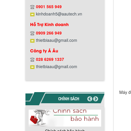
Hướng dẫn thanh toán mua hàng
0901 565 949
kinhdoanh5@aautech.vn
Hỗ Trợ Kinh doanh
0909 266 949
thietbiaau@gmail.com
Chính sách đổi trả hàng
Công ty Á Âu
028 6269 1337
thietbiaau@gmail.com
Chính sách bảo hành
Máy đồ
CHÍNH SÁCH