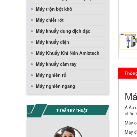
Máy trộn bột khô
Máy chiết rót
Máy khuấy dung dịch đặc
Máy khuấy điện
Máy Khuấy Khí Nén Amixtech
Máy khuấy cầm tay
Thông 
Máy nghiền rổ
Máy nghiền ngang
Má
Á Âu 
TƯ VẤN KỸ THUẬT
phân b
Máy c
Máy đồ