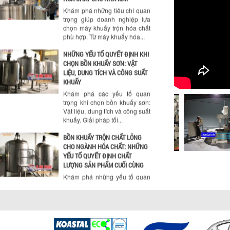
NHỮNG YẾU TỐ QUYẾT ĐỊNH KHI
CHỌN BỒN KHUẤY SƠN: VẬT
LIỆU, DUNG TÍCH VÀ CÔNG SUẤT
KHUẤY
Khám phá các yếu tố quan
trọng khi chọn bồn khuấy sơn:
Vật liệu, dung tích và công suất
khuấy. Giải pháp tối...
BỒN KHUẤY TRỘN CHẤT LỎNG
CHO NGÀNH HÓA CHẤT: NHỮNG
YẾU TỐ QUYẾT ĐỊNH CHẤT
LƯỢNG SẢN PHẨM CUỐI CÙNG
Khám phá những yếu tố quan
trọng quyết định chất lượng
sản phẩm khi sử dụng bồn
khuấy trộn chất lỏng trong...
TỐI ƯU CHI PHÍ ĐẦU TƯ NHỜ LỰA
CHỌN ĐÚNG DỤNG CỤ KHUẤY
SƠN CHO DÂY CHUYỀN SẢN
XUẤT
Chọn đúng dụng cụ khuấy sơn
giúp tối ưu chi phí, nâng cao
chất lượng sản xuất. Tìm hiểu