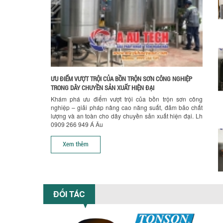
ƯU ĐIỂM VƯỢT TRỘI CỦA BỒN TRỘN SƠN CÔNG NGHIỆP
TRONG DÂY CHUYỀN SẢN XUẤT HIỆN ĐẠI
Khám phá ưu điểm vượt trội của bồn trộn sơn công
nghiệp – giải pháp nâng cao năng suất, đảm bảo chất
lượng và an toàn cho dây chuyền sản xuất hiện đại. Lh
0909 266 949 Á Âu
Xem thêm
ĐỐI TÁC