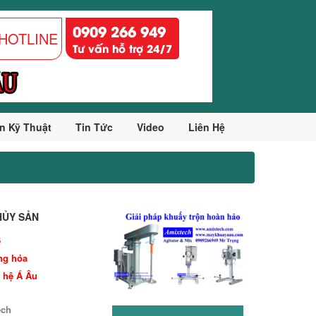
0909 266 949
HOTLINE
Tư vấn hỗ trợ 24/7
n Kỹ Thuật
Tin Tức
Video
Liên Hệ
HỦY SẢN
6
ng hóa
 hệ Á Âu
ech