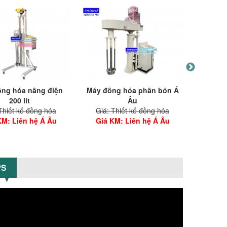
ng hóa nâng điện
Máy đồng hóa phân bón Á
Máy đồ
200 lít
Âu
Thiết kế đồng hóa
Giá: Thiết kế đồng hóa
Giá: 
KM
: Liên hệ Á Âu
Giá KM
: Liên hệ Á Âu
Giá 
PS