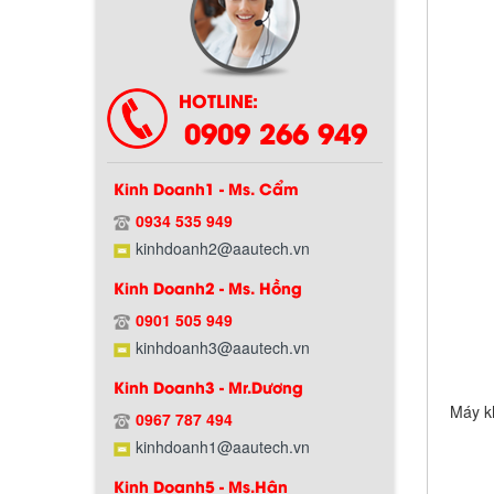
Chính sách bảo hành
HOTLINE:
0909 266 949
Kinh Doanh1 - Ms. Cẩm
0934 535 949
kinhdoanh2@aautech.vn
Kinh Doanh2 - Ms. Hồng
Chính sách giao hàng
0901 505 949
kinhdoanh3@aautech.vn
Kinh Doanh3 - Mr.Dương
Máy k
0967 787 494
kinhdoanh1@aautech.vn
Kinh Doanh5 - Ms.Hân