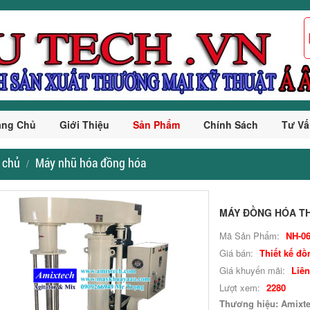
ang Chủ
Giới Thiệu
Sản Phẩm
Chính Sách
Tư Vấ
 chủ
Máy nhũ hóa đồng hóa
MÁY ĐỒNG HÓA T
Mã Sản Phẩm:
NH-0
Giá bán:
Thiết kế đồ
Giá khuyến mãi:
Liên
Lượt xem:
2280
Thương hiệu: Amixt