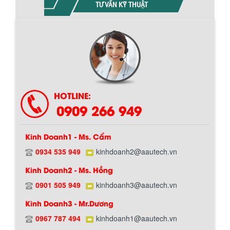
TƯ VẤN KỸ THUẬT
HOTLINE:
0909 266 949
Kinh Doanh1 - Ms. Cẩm
0934 535 949
kinhdoanh2@aautech.vn
Kinh Doanh2 - Ms. Hồng
0901 505 949
kinhdoanh3@aautech.vn
Chính sách giao hàng
Kinh Doanh3 - Mr.Dương
0967 787 494
kinhdoanh1@aautech.vn