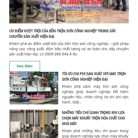
NGHIỀN MÀU SƠN Á ÂU?
Khám phá lý do doanh nghiệp nên
chọn máy nghiền màu sơn Á Âu: hiệu
suất cao, kiểm soát nhiệt tốt, tiết kiệm
chi...
ƯU ĐIỂM VƯỢT TRỘI CỦA BỒN TRỘN SƠN CÔNG NGHIỆP TRONG DÂY
ƯU ĐÃI ĐẶC BIỆT: GIÁ MÁY KHUẤY SƠN
CHUYỀN SẢN XUẤT HIỆN ĐẠI
CÔNG NGHIỆP GIẢM SỐC
Khám phá ưu điểm vượt trội của bồn trộn sơn công nghiệp – giải pháp
Ưu đãi đặc biệt: Giá máy khuấy sơn
nâng cao năng suất, đảm bảo chất lượng và an toàn cho dây chuyền
công nghiệp giảm sốc lên đến 20%.
sản xuất hiện đại. Lh 0909 266 949 Á Âu
Tiết kiệm chi phí, nhận ngay máy
Hướng dẫn thanh toán mua hàng
khuấy...
Xem thêm
TỐI ƯU CHI PHÍ SẢN XUẤT VỚI MÁY TRỘN
SƠN CÔNG NGHIỆP HIỆN ĐẠI
Khám phá cách máy trộn sơn công
nghiệp giúp doanh nghiệp tiết kiệm
nguyên liệu, nhân công và chi phí vận
hành. Giải...
NHỮNG TIÊU CHÍ QUAN TRỌNG KHI LỰA
CHỌN MÁY KHUẤY TRỘN HÓA CHẤT CHO
NHÀ MÁY
Khám phá những tiêu chí quan trọng
giúp doanh nghiệp lựa chọn máy khuấy