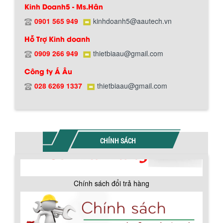
Kinh Doanh5 - Ms.Hân
0901 565 949
kinhdoanh5@aautech.vn
Hỗ Trợ Kinh doanh
0909 266 949
thietbiaau@gmail.com
Công ty Á Âu
Hướng dẫn thanh toán mua hàng
028 6269 1337
thietbiaau@gmail.com
CHÍNH SÁCH
Chính sách đổi trả hàng