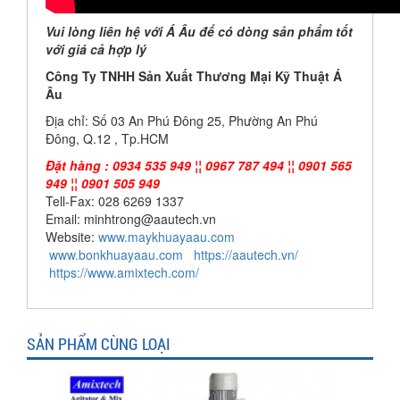
Vui lòng liên hệ với Á Âu để có dòng sản phẩm tốt
với giá cả hợp lý
Công Ty TNHH Sản Xuất Thương Mại Kỹ Thuật Á
Âu
Địa chỉ: Số 03 An Phú Đông 25, Phường An Phú
Đông, Q.12 , Tp.HCM
Đặt hàng : 0934 535 949 ¦¦ 0967 787 494 ¦¦ 0901 565
949 ¦¦ 0901 505 949
Tell-Fax: 028 6269 1337
Email: minhtrong@aautech.vn
Website:
www.maykhuayaau.com
www.bonkhuayaau.com
https://aautech.vn/
https://www.amixtech.com/
SẢN PHẨM CÙNG LOẠI