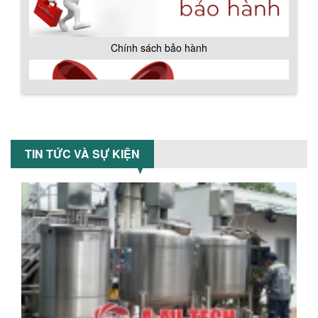
BỒN CHỨA GIẢI NHIỆT SƠN, MỰC IN
Chính sách bảo hành
Bồn chứa giải nhiệt sơn, mực in có cấu
tạo gồm 2 lớp inox và được dùng để
làm giảm nhiệt độ của nguyên...
MÁY TRỘN BỘT KHÔ 500KG
Máy trộn bột khô 500kg được thiết kế
TIN TỨC VÀ SỰ KIỆN
thân bồn nằm ngang, với cánh trộn bột
xoay đảo thuận nghịch. Vật liệu...
MÁY TRỘN BỘT KHÔ 200KG
Máy trộn bột khô 200kg được gia công
sản xuất tại công ty Á Âu. Máy dùng
trộn các loại bột khô trong các ngành...
Chính sách giao hàng
VÌ SAO DOANH NGHIỆP NÊN CHỌN MÁY