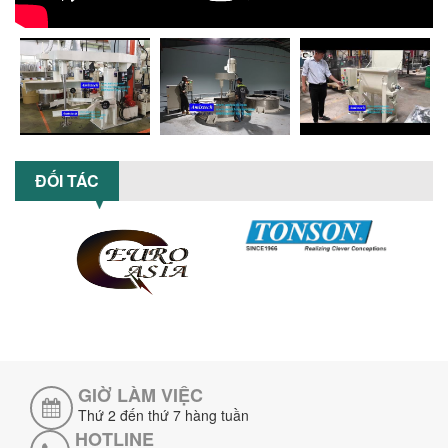
XU HƯỚNG SỬ DỤNG MÁY KHUẤY SƠN
KHÍ NÉN TRONG NGÀNH SẢN XUẤT HIỆN
ĐẠI: AN TOÀN – TIẾT KIỆM – BỀN BỈ
Khám phá xu hướng máy khuấy sơn khí
nén – Giải pháp an toàn, tiết kiệm, bền
bỉ cho sản xuất sơn công nghiệp...
CÓ NÊN ĐẦU TƯ MÁY NGHIỀN DUNG MÔI
GIÁ RẺ CHO NGÀNH HÓA CHẤT?
ĐỐI TÁC
Máy nghiền dung môi giá rẻ có thực sự
phù hợp với ngành hóa chất? Bài viết
phân tích ưu, nhược điểm của máy...
5 LỢI ÍCH NỔI BẬT KHI SỬ DỤNG MÁY
KHUẤY SƠN DÙNG ĐIỆN TRONG SẢN XUẤT
Khám phá 5 lợi ích khi sử dụng máy
khuấy sơn dùng điện: nâng cao chất
lượng, tiết kiệm chi phí, tăng năng
suất,...
GIỜ LÀM VIỆC
TỐI ƯU NĂNG SUẤT VÀ CHI PHÍ VỚI MÁY
KHUẤY 3 TRỤC CÔNG SUẤT LỚN
Thứ 2 đến thứ 7 hàng tuần
Tối ưu năng suất và tiết kiệm chi phí
HOTLINE