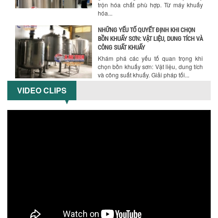
trộn hóa chất phù hợp. Từ máy khuấy
hóa...
NHỮNG YẾU TỐ QUYẾT ĐỊNH KHI CHỌN
BỒN KHUẤY SƠN: VẬT LIỆU, DUNG TÍCH VÀ
CÔNG SUẤT KHUẤY
Khám phá các yếu tố quan trọng khi
chọn bồn khuấy sơn: Vật liệu, dung tích
và công suất khuấy. Giải pháp tối...
VIDEO CLIPS
BỒN KHUẤY TRỘN CHẤT LỎNG CHO
NGÀNH HÓA CHẤT: NHỮNG YẾU TỐ QUYẾT
ĐỊNH CHẤT LƯỢNG SẢN PHẨM CUỐI
CÙNG
Khám phá những yếu tố quan trọng
quyết định chất lượng sản phẩm khi sử
dụng bồn khuấy trộn chất lỏng trong...
TỐI ƯU CHI PHÍ ĐẦU TƯ NHỜ LỰA CHỌN
ĐÚNG DỤNG CỤ KHUẤY SƠN CHO DÂY
CHUYỀN SẢN XUẤT
Chọn đúng dụng cụ khuấy sơn giúp tối
ưu chi phí, nâng cao chất lượng sản
xuất. Tìm hiểu giải pháp từ Công...