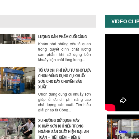
Vật liệu, dung tích và công suất
khuấy. Giải pháp tối...
BỒN KHUẤY TRỘN CHẤT LỎNG
VIDEO CLI
CHO NGÀNH HÓA CHẤT: NHỮNG
YẾU TỐ QUYẾT ĐỊNH CHẤT
LƯỢNG SẢN PHẨM CUỐI CÙNG
Khám phá những yếu tố quan
trọng quyết định chất lượng
sản phẩm khi sử dụng bồn
khuấy trộn chất lỏng trong...
TỐI ƯU CHI PHÍ ĐẦU TƯ NHỜ LỰA
CHỌN ĐÚNG DỤNG CỤ KHUẤY
SƠN CHO DÂY CHUYỀN SẢN
XUẤT
Chọn đúng dụng cụ khuấy sơn
giúp tối ưu chi phí, nâng cao
chất lượng sản xuất. Tìm hiểu
giải pháp từ Công...
XU HƯỚNG SỬ DỤNG MÁY
KHUẤY SƠN KHÍ NÉN TRONG
NGÀNH SẢN XUẤT HIỆN ĐẠI: AN
TOÀN – TIẾT KIỆM – BỀN BỈ