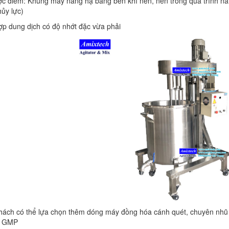
ợc điểm: Khung máy nâng hạ bằng ben khí nén, nên trong quá trình 
ủy lực)
ợp dung dịch có độ nhớt đặc vừa phải
BỒN CHỨA GIẢI NHIỆT SƠN, MỰC
IN
Bồn chứa giải nhiệt sơn, mực
in có cấu tạo gồm 2 lớp inox và
được dùng để làm giảm nhiệt
độ của nguyên...
hách có thể lựa chọn thêm dóng máy đồng hóa cánh quét, chuyên nh
MÁY TRỘN BỘT KHÔ 500KG
n GMP