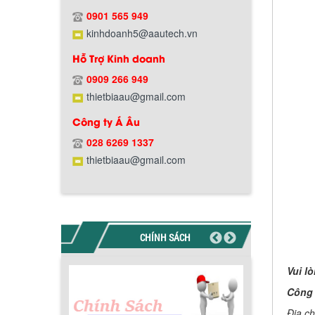
0901 565 949
kinhdoanh5@aautech.vn
Hỗ Trợ Kinh doanh
0909 266 949
thietbiaau@gmail.com
Công ty Á Âu
Chính sách giao hàng
028 6269 1337
thietbiaau@gmail.com
CHÍNH SÁCH
Hướng dẫn thanh toán mua hàng
Vui l
Công 
Địa c