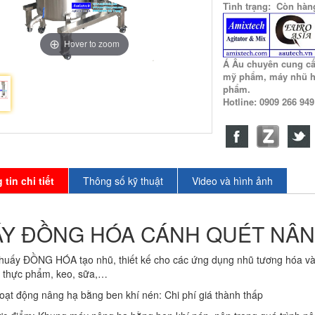
Tình trạng: Còn hàn
Hover to zoom
Á Âu chuyên cung c
mỹ phẩm, máy nhũ h
phẩm.
Hotline: 0909 266 94
tin chi tiết
Thông số kỹ thuật
Video và hình ảnh
Y ĐỒNG HÓA CÁNH QUÉT NÂNG
huấy ĐỒNG HÓA tạo nhũ, thiết kế cho các ứng dụng nhũ tương hóa và
 thực phẩm, keo, sữa,…
oạt động nâng hạ bằng ben khí nén: Chi phí giá thành thấp