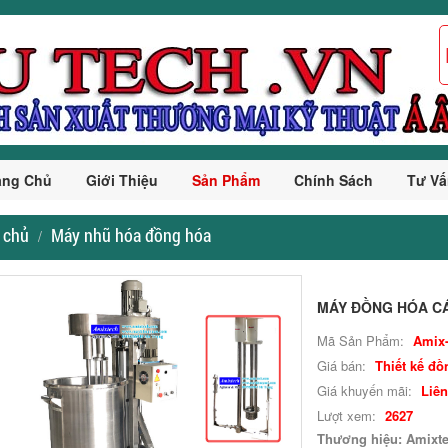
ang Chủ
Giới Thiệu
Sản Phẩm
Chính Sách
Tư Vấ
 chủ
Máy nhũ hóa đồng hóa
MÁY ĐỒNG HÓA CÁ
Mã Sản Phẩm:
Amix
Giá bán:
Thiết kế đồ
Giá khuyến mãi:
Liên
Lượt xem:
2627
Thương hiệu: Amixt