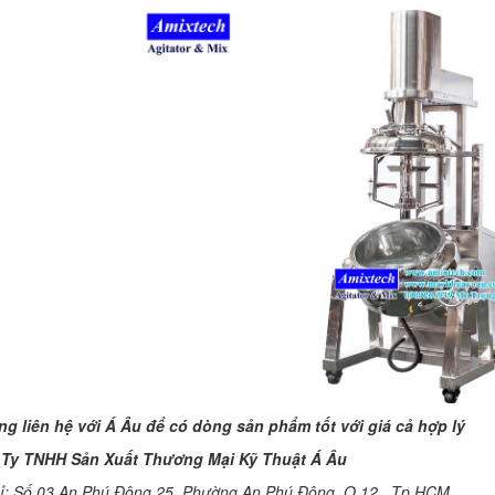
Máy trộn bột khô 500kg được
thiết kế thân bồn nằm ngang,
với cánh trộn bột xoay đảo
thuận nghịch. Vật liệu...
MÁY TRỘN BỘT KHÔ 200KG
Máy trộn bột khô 200kg được
gia công sản xuất tại công ty Á
Âu. Máy dùng trộn các loại bột
khô trong các ngành...
VÌ SAO DOANH NGHIỆP NÊN
CHỌN MÁY NGHIỀN MÀU SƠN Á
ÂU?
Khám phá lý do doanh nghiệp
nên chọn máy nghiền màu sơn
Á Âu: hiệu suất cao, kiểm soát
nhiệt tốt, tiết kiệm chi...
ƯU ĐÃI ĐẶC BIỆT: GIÁ MÁY
KHUẤY SƠN CÔNG NGHIỆP GIẢM
SỐC
òng liên hệ với Á Âu để có dòng sản phẩm tốt với giá cả hợp lý
Ưu đãi đặc biệt: Giá máy khuấy
Ty TNHH Sản Xuất Thương Mại Kỹ Thuật Á Âu
sơn công nghiệp giảm sốc lên
đến 20%. Tiết kiệm chi phí,
hỉ: Số 03 An Phú Đông 25, Phường An Phú Đông, Q.12 , Tp.HCM