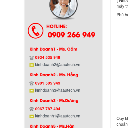
( Như
máy th
Phù h
HOTLINE:
0909 266 949
Kinh Doanh1 - Ms. Cẩm
0934 535 949
kinhdoanh2@aautech.vn
Kinh Doanh2 - Ms. Hồng
0901 505 949
kinhdoanh3@aautech.vn
Kinh Doanh3 - Mr.Dương
0967 787 494
Chính sách bảo hành
kinhdoanh1@aautech.vn
Quý k
chuẩ
Kinh Doanh5 - Ms.Hân