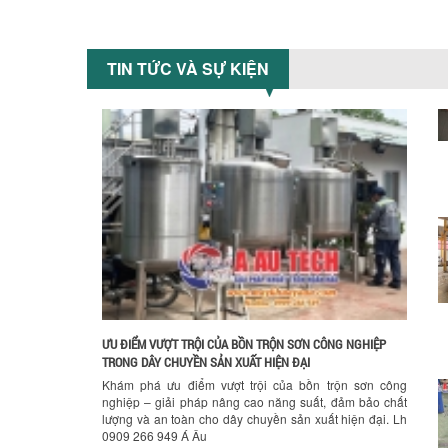
TIN TỨC VÀ SỰ KIỆN
Hướng dẫn thanh toán mua hàng
Chính sách đổi trả hàng
ƯU ĐIỂM VƯỢT TRỘI CỦA BỒN TRỘN SƠN CÔNG NGHIỆP
TRONG DÂY CHUYỀN SẢN XUẤT HIỆN ĐẠI
Khám phá ưu điểm vượt trội của bồn trộn sơn công
nghiệp – giải pháp nâng cao năng suất, đảm bảo chất
lượng và an toàn cho dây chuyền sản xuất hiện đại. Lh
0909 266 949 Á Âu