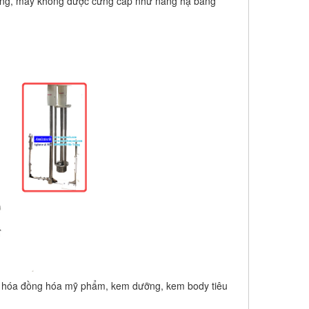
nâng, máy không được cứng cáp như nâng hạ bằng
ũ hóa đồng hóa mỹ phẩm, kem dưỡng, kem body tiêu