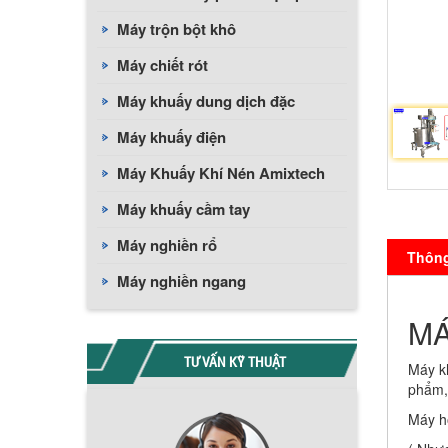
Máy trộn bột khô
Máy chiết rót
Máy khuấy dung dịch đặc
Máy khuấy điện
Máy Khuấy Khí Nén Amixtech
Máy khuấy cầm tay
Máy nghiền rổ
Thông 
Máy nghiền ngang
MÁ
TƯ VẤN KỸ THUẬT
Máy k
phẩm,
Máy h