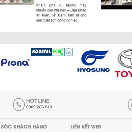
Khám phá xu hướng máy
khuấy sơn khí nén – Giải pháp
an toàn, tiết kiệm, bền bỉ cho
sản xuất sơn công nghiệp...
CÓ NÊN ĐẦU TƯ MÁY NGHIỀN
DUNG MÔI GIÁ RẺ CHO NGÀNH
HÓA CHẤT?
Máy nghiền dung môi giá rẻ có
thực sự phù hợp với ngành hóa
chất? Bài viết phân tích ưu,
nhược điểm của máy...
5 LỢI ÍCH NỔI BẬT KHI SỬ DỤNG
MÁY KHUẤY SƠN DÙNG ĐIỆN
TRONG SẢN XUẤT
Khám phá 5 lợi ích khi sử dụng
máy khuấy sơn dùng điện:
nâng cao chất lượng, tiết kiệm
HOTLINE
chi phí, tăng năng suất,...
0909 266 949
TỐI ƯU NĂNG SUẤT VÀ CHI PHÍ
VỚI MÁY KHUẤY 3 TRỤC CÔNG
SUẤT LỚN
 SÓC KHÁCH HÀNG
LIÊN KẾT WEB
Tối ưu năng suất và tiết kiệm