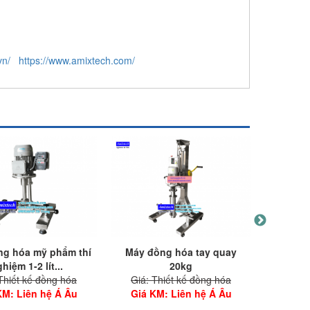
vn/
https://www.amixtech.com/
g hóa mỹ phẩm thí
Máy đồng hóa tay quay
Máy đ
hiệm 1-2 lít...
20kg
Thiết kế đồng hóa
Giá: Thiết kế đồng hóa
Giá: 
KM
: Liên hệ Á Âu
Giá KM
: Liên hệ Á Âu
Giá 