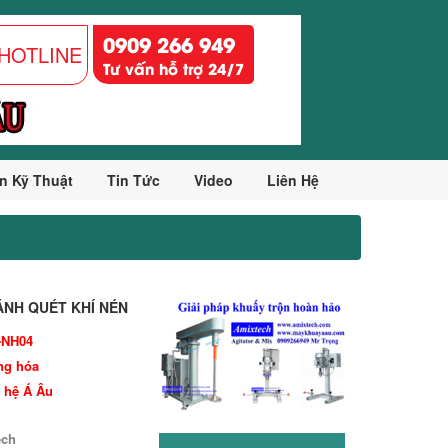
0909 266 949
HOTLINE
Tư vấn hỗ trợ 24/7
n Kỹ Thuật
Tin Tức
Video
Liên Hệ
NH QUÉT KHÍ NÉN
-NH04
ng hóa
 hệ Á Âu
ech