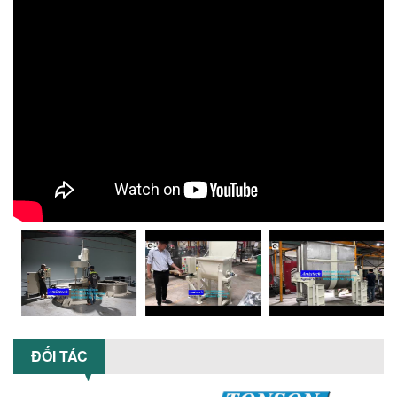
CHUYỀN SẢN XUẤT
Chọn đúng dụng cụ khuấy sơn giúp tối
ưu chi phí, nâng cao chất lượng sản
xuất. Tìm hiểu giải pháp từ Công...
XU HƯỚNG SỬ DỤNG MÁY KHUẤY SƠN
KHÍ NÉN TRONG NGÀNH SẢN XUẤT HIỆN
ĐẠI: AN TOÀN – TIẾT KIỆM – BỀN BỈ
Khám phá xu hướng máy khuấy sơn khí
nén – Giải pháp an toàn, tiết kiệm, bền
bỉ cho sản xuất sơn công nghiệp...
CÓ NÊN ĐẦU TƯ MÁY NGHIỀN DUNG MÔI
GIÁ RẺ CHO NGÀNH HÓA CHẤT?
Máy nghiền dung môi giá rẻ có thực sự
phù hợp với ngành hóa chất? Bài viết
phân tích ưu, nhược điểm của máy...
5 LỢI ÍCH NỔI BẬT KHI SỬ DỤNG MÁY
KHUẤY SƠN DÙNG ĐIỆN TRONG SẢN XUẤT
ĐỐI TÁC
Khám phá 5 lợi ích khi sử dụng máy
khuấy sơn dùng điện: nâng cao chất
lượng, tiết kiệm chi phí, tăng năng