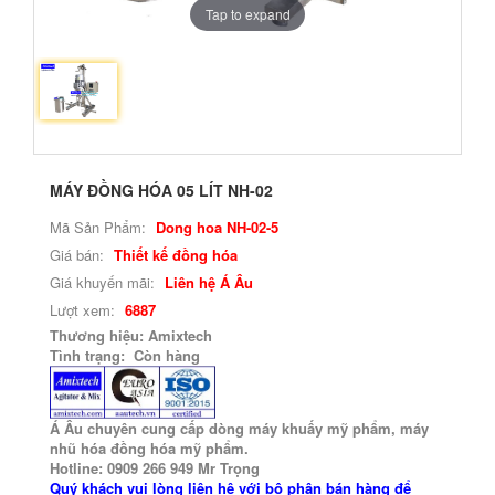
Tap to expand
MÁY ĐỒNG HÓA 05 LÍT NH-02
Mã Sản Phẩm:
Dong hoa NH-02-5
Giá bán:
Thiết kế đồng hóa
Giá khuyến mãi:
Liên hệ Á Âu
Lượt xem:
6887
Thương hiệu: Amixtech
Tình trạng: Còn hàng
Á Âu chuyên cung cấp dòng máy khuấy mỹ phẩm, máy
nhũ hóa đồng hóa mỹ phẩm.
Hotline: 0909 266 949 Mr Trọng
Quý khách vui lòng liện hệ với bộ phận bán hàng để