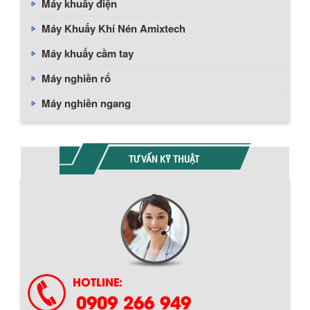
Máy khuấy điện
Máy Khuấy Khí Nén Amixtech
Máy khuấy cầm tay
Máy nghiền rổ
Máy nghiền ngang
TƯ VẤN KỸ THUẬT
HOTLINE:
0909 266 949