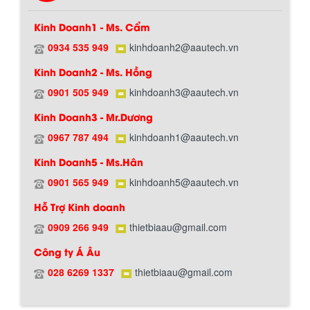
Kinh Doanh1 - Ms. Cẩm
0934 535 949
kinhdoanh2@aautech.vn
Kinh Doanh2 - Ms. Hồng
Chính sách giao hàng
0901 505 949
kinhdoanh3@aautech.vn
Kinh Doanh3 - Mr.Dương
0967 787 494
kinhdoanh1@aautech.vn
Kinh Doanh5 - Ms.Hân
0901 565 949
kinhdoanh5@aautech.vn
Hỗ Trợ Kinh doanh
0909 266 949
thietbiaau@gmail.com
Hướng dẫn thanh toán mua hàng
Công ty Á Âu
028 6269 1337
thietbiaau@gmail.com