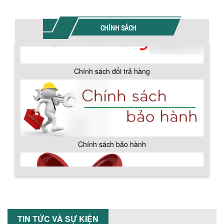
CHÍNH SÁCH
Chính sách đổi trả hàng
BỒN CHỨA GIẢI NHIỆT SƠN, MỰC IN
Bồn chứa giải nhiệt sơn, mực in có cấu
tạo gồm 2 lớp inox và được dùng để
làm giảm nhiệt độ của nguyên...
Chính sách bảo hành
MÁY TRỘN BỘT KHÔ 500KG
Máy trộn bột khô 500kg được thiết kế
thân bồn nằm ngang, với cánh trộn bột
xoay đảo thuận nghịch. Vật liệu...
MÁY TRỘN BỘT KHÔ 200KG
Máy trộn bột khô 200kg được gia công
TIN TỨC VÀ SỰ KIỆN
sản xuất tại công ty Á Âu. Máy dùng