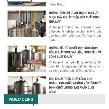
NHỮNG TIÊU CHÍ QUAN TRỌNG KHI LỰA
CHỌN MÁY KHUẤY TRỘN HÓA CHẤT CHO
NHÀ MÁY
Khám phá những tiêu chí quan trọng
giúp doanh nghiệp lựa chọn máy khuấy
trộn hóa chất phù hợp. Từ máy khuấy
hóa...
NHỮNG YẾU TỐ QUYẾT ĐỊNH KHI CHỌN
BỒN KHUẤY SƠN: VẬT LIỆU, DUNG TÍCH VÀ
CÔNG SUẤT KHUẤY
Khám phá các yếu tố quan trọng khi
chọn bồn khuấy sơn: Vật liệu, dung tích
và công suất khuấy. Giải pháp tối...
BỒN KHUẤY TRỘN CHẤT LỎNG CHO
NGÀNH HÓA CHẤT: NHỮNG YẾU TỐ QUYẾT
ĐỊNH CHẤT LƯỢNG SẢN PHẨM CUỐI
CÙNG
Khám phá những yếu tố quan trọng
quyết định chất lượng sản phẩm khi sử
dụng bồn khuấy trộn chất lỏng trong...
VIDEO CLIPS
TỐI ƯU CHI PHÍ ĐẦU TƯ NHỜ LỰA CHỌN
ĐÚNG DỤNG CỤ KHUẤY SƠN CHO DÂY