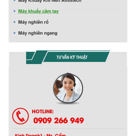
Máy khuấy cầm tay
Máy nghiền rổ
Máy nghiền ngang
TƯ VẤN KỸ THUẬT
Chính sách giao hàng
HOTLINE:
0909 266 949
Kinh Doanh1 - Ms. Cẩm