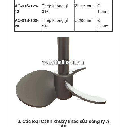
AC-01S-125-
Thép không gỉ
Ø 125 mm
Ø
12
316
12mm
AC-01S-200-
Thép không gỉ
Ø 200mm
Ø
20
316
20mm
3. Các loại Cánh khuấy khác của công ty Á
Âu