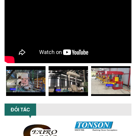
suất lớn – giải pháp khuấy trộn...
NHỮNG LỖI THƯỜNG GẶP KHI VẬN HÀNH
MÁY KHUẤY SƠN NÂNG KHÍ VÀ CÁCH
KHẮC PHỤC
Tổng hợp lỗi thường gặp khi vận hành
máy khuấy sơn nâng khí 200 lít và cách
khắc phục hiệu quả giúp doanh
nghiệp...
MÁY NGHIỀN HỮU CƠ LỎNG: GIẢI PHÁP
TỐI ƯU VỚI CÔNG NGHỆ MÁY NGHIỀN
NGANG CÁNH NGHIỀN CERAMIC
Máy nghiền hữu cơ lỏng sử dụng công
nghệ máy nghiền ngang cánh nghiền
ceramic giúp nâng cao độ mịn, hiệu
suất...
ĐẦU TƯ MÁY TRỘN PHÂN BÓN NẰM
ĐỐI TÁC
NGANG: LỢI ÍCH LÂU DÀI CHO DOANH
NGHIỆP SẢN XUẤT NÔNG NGHIỆP
Tìm hiểu lợi ích khi đầu tư máy trộn
phân bón nằm ngang: nâng cao hiệu
suất trộn, tiết kiệm chi phí, đảm bảo...