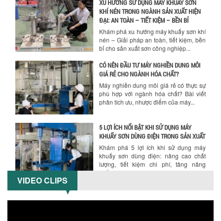
XU HƯỚNG SỬ DỤNG MÁY KHUẤY SƠN
KHÍ NÉN TRONG NGÀNH SẢN XUẤT HIỆN
ĐẠI: AN TOÀN – TIẾT KIỆM – BỀN BỈ
Khám phá xu hướng máy khuấy sơn khí
nén – Giải pháp an toàn, tiết kiệm, bền
bỉ cho sản xuất sơn công nghiệp...
CÓ NÊN ĐẦU TƯ MÁY NGHIỀN DUNG MÔI
GIÁ RẺ CHO NGÀNH HÓA CHẤT?
Máy nghiền dung môi giá rẻ có thực sự
phù hợp với ngành hóa chất? Bài viết
phân tích ưu, nhược điểm của máy...
5 LỢI ÍCH NỔI BẬT KHI SỬ DỤNG MÁY
KHUẤY SƠN DÙNG ĐIỆN TRONG SẢN XUẤT
Khám phá 5 lợi ích khi sử dụng máy
khuấy sơn dùng điện: nâng cao chất
lượng, tiết kiệm chi phí, tăng năng
suất,...
VIDEO CLIPS
TỐI ƯU NĂNG SUẤT VÀ CHI PHÍ VỚI MÁY
KHUẤY 3 TRỤC CÔNG SUẤT LỚN
Tối ưu năng suất và tiết kiệm chi phí
hiệu quả với máy khuấy 3 trục công