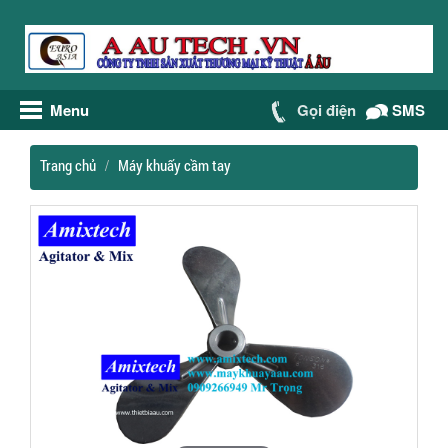
Menu
Gọi điện
SMS
Trang chủ
Máy khuấy cầm tay