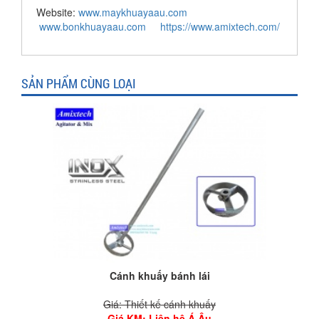
Website:
www.maykhuayaau.com
www.bonkhuayaau.com
https://www.amixtech.com/
SẢN PHẨM CÙNG LOẠI
Cánh khuấy bánh lái
Giá: Thiết kế cánh khuấy
Giá KM
: Liên hệ Á Âu