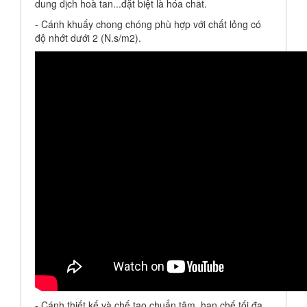
dung dịch hoà tan...đặt biệt là hóa chất.
- Cánh khuấy chong chóng phù hợp với chất lỏng có
độ nhớt dưới 2 (N.s/m2).
- Cánh thiết kế và chế tạo chuẩn tâm, hạn chế tối đa