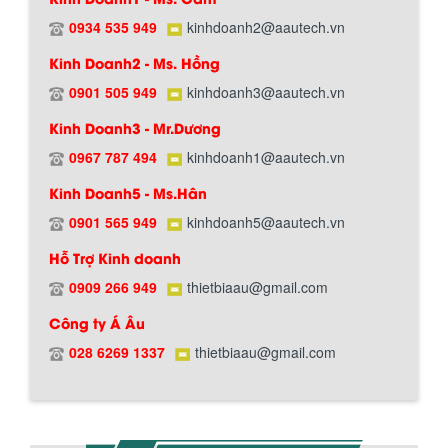
0934 535 949
kinhdoanh2@aautech.vn
BỒN CHỨA GIẢI NHIỆT SƠN, MỰC IN
Kinh Doanh2 - Ms. Hồng
Bồn chứa giải nhiệt sơn, mực in có cấu
tạo gồm 2 lớp inox và được dùng để
0901 505 949
kinhdoanh3@aautech.vn
Hướng dẫn thanh toán mua hàng
làm giảm nhiệt độ của nguyên...
Kinh Doanh3 - Mr.Dương
0967 787 494
kinhdoanh1@aautech.vn
MÁY TRỘN BỘT KHÔ 500KG
Kinh Doanh5 - Ms.Hân
Máy trộn bột khô 500kg được thiết kế
thân bồn nằm ngang, với cánh trộn bột
0901 565 949
kinhdoanh5@aautech.vn
xoay đảo thuận nghịch. Vật liệu...
Hỗ Trợ Kinh doanh
0909 266 949
thietbiaau@gmail.com
MÁY TRỘN BỘT KHÔ 200KG
Chính sách đổi trả hàng
Công ty Á Âu
Máy trộn bột khô 200kg được gia công
sản xuất tại công ty Á Âu. Máy dùng
028 6269 1337
thietbiaau@gmail.com
trộn các loại bột khô trong các ngành...
VÌ SAO DOANH NGHIỆP NÊN CHỌN MÁY
NGHIỀN MÀU SƠN Á ÂU?