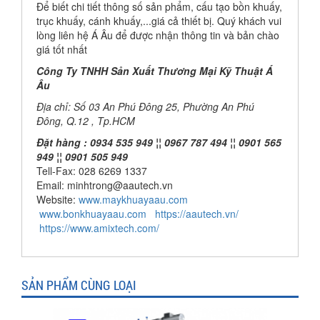
Để biết chi tiết thông số sản phẩm, cấu tạo bồn khuấy,
trục khuấy, cánh khuấy,...giá cả thiết bị. Quý khách vui
lòng liên hệ Á Âu để được nhận thông tin và bản chào
giá tốt nhất
Công Ty TNHH Sản Xuất Thương Mại Kỹ Thuật Á
Âu
Địa chỉ: Số 03 An Phú Đông 25, Phường An Phú
Đông, Q.12 , Tp.HCM
Đặt hàng : 0934 535 949 ¦¦ 0967 787 494 ¦¦ 0901 565
949 ¦¦ 0901 505 949
Tell-Fax: 028 6269 1337
Email: minhtrong@aautech.vn
Website:
www.maykhuayaau.com
www.bonkhuayaau.com
https://aautech.vn/
https://www.amixtech.com/
SẢN PHẨM CÙNG LOẠI