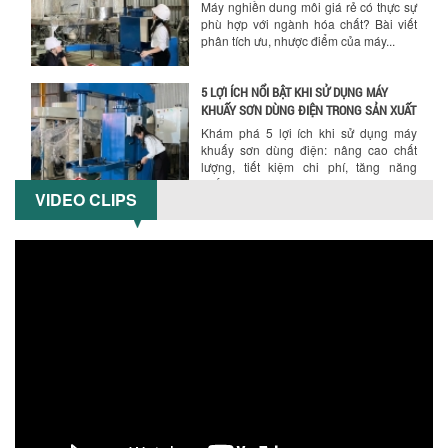
Máy nghiền dung môi giá rẻ có thực sự
phù hợp với ngành hóa chất? Bài viết
phân tích ưu, nhược điểm của máy...
5 LỢI ÍCH NỔI BẬT KHI SỬ DỤNG MÁY
KHUẤY SƠN DÙNG ĐIỆN TRONG SẢN XUẤT
Khám phá 5 lợi ích khi sử dụng máy
khuấy sơn dùng điện: nâng cao chất
lượng, tiết kiệm chi phí, tăng năng
suất,...
VIDEO CLIPS
TỐI ƯU NĂNG SUẤT VÀ CHI PHÍ VỚI MÁY
KHUẤY 3 TRỤC CÔNG SUẤT LỚN
Tối ưu năng suất và tiết kiệm chi phí
hiệu quả với máy khuấy 3 trục công
suất lớn – giải pháp khuấy trộn...
NHỮNG LỖI THƯỜNG GẶP KHI VẬN HÀNH
MÁY KHUẤY SƠN NÂNG KHÍ VÀ CÁCH
KHẮC PHỤC
Tổng hợp lỗi thường gặp khi vận hành
máy khuấy sơn nâng khí 200 lít và cách
khắc phục hiệu quả giúp doanh