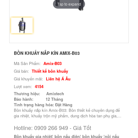
Tap to expand
BỒN KHUẤY NẮP KÍN AMIX-B03
Mã Sản Phẩm:
Amix-B03
Giá bán:
Thiết kế bồn khuấy
Giá khuyến mãi:
Liên hệ Á Âu
Lượt xem:
4154
Thương hiệu: Amixtech
Bảo hành: 12
Tháng
Tình trạng hàng hóa: Đặt Hàng
Bồn khuấy nắp kín Amix-B03: Bồn thiết kế chuyên dụng để
gia nhiệt, khuấy trộn mỹ phẩm, dung dịch hòa tan phụ gia,...
Hotline: 0909 266 949 - Giá Tốt
Bồn khuấy gia nhiệt
¦
bồn nấu điện
¦
bồn khuấy
¦
nồi nấu