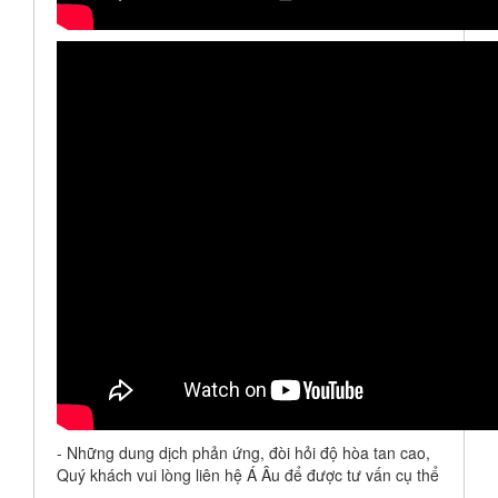
- Những dung dịch phản ứng, đòi hỏi độ hòa tan cao,
Quý khách vui lòng liên hệ Á Âu để được tư vấn cụ thể