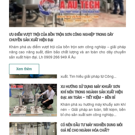
BỒN KHUẤY TRỘN CHẤT LỎNG CHO
NGÀNH HÓA CHẤT: NHỮNG YẾU TỐ QUYẾT
ĐỊNH CHẤT LƯỢNG SẢN PHẨM CUỐI
CÙNG
Khám phá những yếu tố quan trọng
quyết định chất lượng sản phẩm khi sử
ƯU ĐIỂM VƯỢT TRỘI CỦA BỒN TRỘN SƠN CÔNG NGHIỆP TRONG DÂY
dụng bồn khuấy trộn chất lỏng trong...
CHUYỀN SẢN XUẤT HIỆN ĐẠI
Khám phá ưu điểm vượt trội của bồn trộn sơn công nghiệp – giải pháp
TỐI ƯU CHI PHÍ ĐẦU TƯ NHỜ LỰA CHỌN
nâng cao năng suất, đảm bảo chất lượng và an toàn cho dây chuyền
ĐÚNG DỤNG CỤ KHUẤY SƠN CHO DÂY
sản xuất hiện đại. Lh 0909 266 949 Á Âu
CHUYỀN SẢN XUẤT
Chọn đúng dụng cụ khuấy sơn giúp tối
Xem thêm
ưu chi phí, nâng cao chất lượng sản
xuất. Tìm hiểu giải pháp từ Công...
XU HƯỚNG SỬ DỤNG MÁY KHUẤY SƠN
KHÍ NÉN TRONG NGÀNH SẢN XUẤT HIỆN
ĐẠI: AN TOÀN – TIẾT KIỆM – BỀN BỈ
Khám phá xu hướng máy khuấy sơn khí
nén – Giải pháp an toàn, tiết kiệm, bền
bỉ cho sản xuất sơn công nghiệp...
CÓ NÊN ĐẦU TƯ MÁY NGHIỀN DUNG MÔI
GIÁ RẺ CHO NGÀNH HÓA CHẤT?