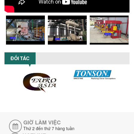
nghiệp...
MÁY NGHIỀN HỮU CƠ LỎNG: GIẢI PHÁP
TỐI ƯU VỚI CÔNG NGHỆ MÁY NGHIỀN
NGANG CÁNH NGHIỀN CERAMIC
Máy nghiền hữu cơ lỏng sử dụng công
nghệ máy nghiền ngang cánh nghiền
ceramic giúp nâng cao độ mịn, hiệu
suất...
ĐẦU TƯ MÁY TRỘN PHÂN BÓN NẰM
ĐỐI TÁC
NGANG: LỢI ÍCH LÂU DÀI CHO DOANH
NGHIỆP SẢN XUẤT NÔNG NGHIỆP
Tìm hiểu lợi ích khi đầu tư máy trộn
phân bón nằm ngang: nâng cao hiệu
suất trộn, tiết kiệm chi phí, đảm bảo...
NHỮNG LƯU Ý KHI LẮP ĐẶT VÀ VẬN
HÀNH MÁY KHUẤY HÓA CHẤT KHÍ NÉN AN
TOÀN, HIỆU QUẢ
Hướng dẫn chi tiết những lưu ý khi lắp
đặt và vận hành máy khuấy hóa chất
khí nén để đảm bảo an toàn, hiệu...
GIỜ LÀM VIỆC
Thứ 2 đến thứ 7 hàng tuần
SO SÁNH MÁY TRỘN BỘT KHÔ CÔNG