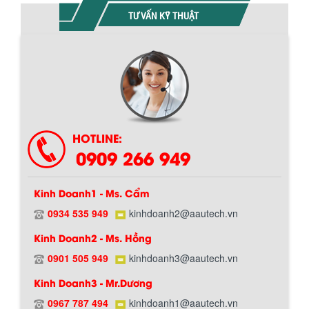
TƯ VẤN KỸ THUẬT
Chính sách giao hàng
HOTLINE:
0909 266 949
Kinh Doanh1 - Ms. Cẩm
0934 535 949
kinhdoanh2@aautech.vn
BỒN CHỨA GIẢI NHIỆT SƠN, MỰC IN
Kinh Doanh2 - Ms. Hồng
Bồn chứa giải nhiệt sơn, mực in có cấu
tạo gồm 2 lớp inox và được dùng để
0901 505 949
kinhdoanh3@aautech.vn
Hướng dẫn thanh toán mua hàng
làm giảm nhiệt độ của nguyên...
Kinh Doanh3 - Mr.Dương
0967 787 494
kinhdoanh1@aautech.vn