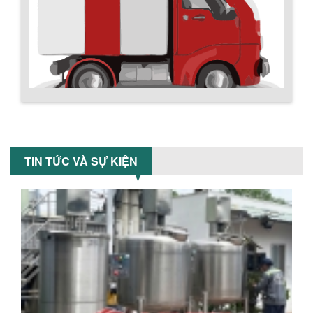
Tiết kiệm chi phí, nhận ngay máy
khuấy...
TỐI ƯU CHI PHÍ SẢN XUẤT VỚI MÁY TRỘN
SƠN CÔNG NGHIỆP HIỆN ĐẠI
Khám phá cách máy trộn sơn công
nghiệp giúp doanh nghiệp tiết kiệm
nguyên liệu, nhân công và chi phí vận
hành. Giải...
Chính sách giao hàng
NHỮNG TIÊU CHÍ QUAN TRỌNG KHI LỰA
CHỌN MÁY KHUẤY TRỘN HÓA CHẤT CHO
TIN TỨC VÀ SỰ KIỆN
NHÀ MÁY
Khám phá những tiêu chí quan trọng
giúp doanh nghiệp lựa chọn máy khuấy
trộn hóa chất phù hợp. Từ máy khuấy
hóa...
NHỮNG YẾU TỐ QUYẾT ĐỊNH KHI CHỌN
BỒN KHUẤY SƠN: VẬT LIỆU, DUNG TÍCH VÀ
CÔNG SUẤT KHUẤY
Khám phá các yếu tố quan trọng khi
chọn bồn khuấy sơn: Vật liệu, dung tích
Hướng dẫn thanh toán mua hàng
và công suất khuấy. Giải pháp tối...