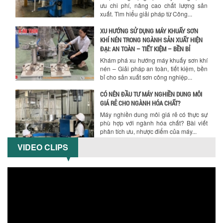
ưu chi phí, nâng cao chất lượng sản
xuất. Tìm hiểu giải pháp từ Công...
XU HƯỚNG SỬ DỤNG MÁY KHUẤY SƠN
KHÍ NÉN TRONG NGÀNH SẢN XUẤT HIỆN
ĐẠI: AN TOÀN – TIẾT KIỆM – BỀN BỈ
Khám phá xu hướng máy khuấy sơn khí
nén – Giải pháp an toàn, tiết kiệm, bền
bỉ cho sản xuất sơn công nghiệp...
CÓ NÊN ĐẦU TƯ MÁY NGHIỀN DUNG MÔI
GIÁ RẺ CHO NGÀNH HÓA CHẤT?
Máy nghiền dung môi giá rẻ có thực sự
phù hợp với ngành hóa chất? Bài viết
phân tích ưu, nhược điểm của máy...
VIDEO CLIPS
5 LỢI ÍCH NỔI BẬT KHI SỬ DỤNG MÁY
KHUẤY SƠN DÙNG ĐIỆN TRONG SẢN XUẤT
Khám phá 5 lợi ích khi sử dụng máy
khuấy sơn dùng điện: nâng cao chất
lượng, tiết kiệm chi phí, tăng năng
suất,...
TỐI ƯU NĂNG SUẤT VÀ CHI PHÍ VỚI MÁY