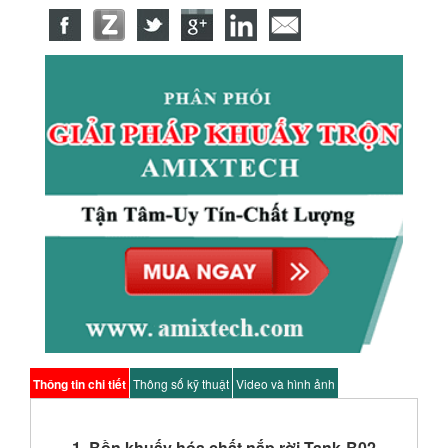
Thông tin chi tiết
Thông số kỹ thuật
Video và hình ảnh
1. Bồn khuấy hóa chất nắp rời Tank-B02