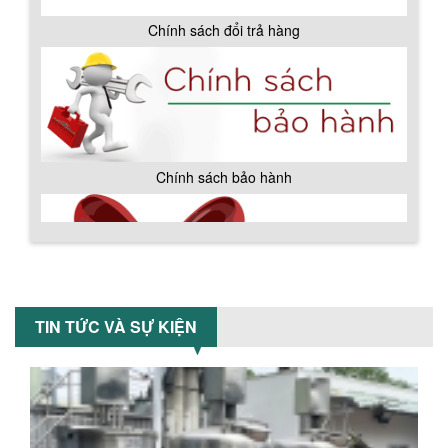
Chính sách đổi trả hàng
VÌ SAO DOANH NGHIỆP NÊN CHỌN MÁY
NGHIỀN MÀU SƠN Á ÂU?
Khám phá lý do doanh nghiệp nên
chọn máy nghiền màu sơn Á Âu: hiệu
suất cao, kiểm soát nhiệt tốt, tiết kiệm
chi...
ƯU ĐÃI ĐẶC BIỆT: GIÁ MÁY KHUẤY SƠN
Chính sách bảo hành
CÔNG NGHIỆP GIẢM SỐC
Ưu đãi đặc biệt: Giá máy khuấy sơn
công nghiệp giảm sốc lên đến 20%.
Tiết kiệm chi phí, nhận ngay máy
khuấy...
TỐI ƯU CHI PHÍ SẢN XUẤT VỚI MÁY TRỘN
SƠN CÔNG NGHIỆP HIỆN ĐẠI
TIN TỨC VÀ SỰ KIỆN
Khám phá cách máy trộn sơn công
nghiệp giúp doanh nghiệp tiết kiệm
nguyên liệu, nhân công và chi phí vận
hành. Giải...
NHỮNG TIÊU CHÍ QUAN TRỌNG KHI LỰA
CHỌN MÁY KHUẤY TRỘN HÓA CHẤT CHO