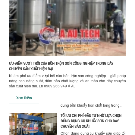
NHÀ MÁY
Khám phá những tiêu chí quan trọng
giúp doanh nghiệp lựa chọn máy khuấy
trộn hóa chất phù hợp. Từ máy khuấy
Chính sách giao hàng
hóa...
NHỮNG YẾU TỐ QUYẾT ĐỊNH KHI CHỌN
BỒN KHUẤY SƠN: VẬT LIỆU, DUNG TÍCH VÀ
CÔNG SUẤT KHUẤY
Khám phá các yếu tố quan trọng khi
chọn bồn khuấy sơn: Vật liệu, dung tích
và công suất khuấy. Giải pháp tối...
ƯU ĐIỂM VƯỢT TRỘI CỦA BỒN TRỘN SƠN CÔNG NGHIỆP TRONG DÂY
CHUYỀN SẢN XUẤT HIỆN ĐẠI
BỒN KHUẤY TRỘN CHẤT LỎNG CHO
Khám phá ưu điểm vượt trội của bồn trộn sơn công nghiệp – giải pháp
NGÀNH HÓA CHẤT: NHỮNG YẾU TỐ QUYẾT
nâng cao năng suất, đảm bảo chất lượng và an toàn cho dây chuyền
ĐỊNH CHẤT LƯỢNG SẢN PHẨM CUỐI
sản xuất hiện đại. Lh 0909 266 949 Á Âu
CÙNG
Hướng dẫn thanh toán mua hàng
Khám phá những yếu tố quan trọng
Xem thêm
quyết định chất lượng sản phẩm khi sử
dụng bồn khuấy trộn chất lỏng trong...
TỐI ƯU CHI PHÍ ĐẦU TƯ NHỜ LỰA CHỌN
ĐÚNG DỤNG CỤ KHUẤY SƠN CHO DÂY
CHUYỀN SẢN XUẤT
Chọn đúng dụng cụ khuấy sơn giúp tối