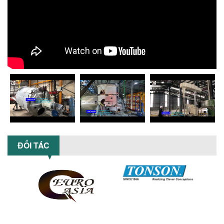
KHUẤY 3 TRỤC CÔNG SUẤT LỚN
Tối ưu năng suất và tiết kiệm chi phí
hiệu quả với máy khuấy 3 trục công
suất lớn – giải pháp khuấy trộn...
NHỮNG LỖI THƯỜNG GẶP KHI VẬN HÀNH
MÁY KHUẤY SƠN NÂNG KHÍ VÀ CÁCH
KHẮC PHỤC
Tổng hợp lỗi thường gặp khi vận hành
máy khuấy sơn nâng khí 200 lít và cách
khắc phục hiệu quả giúp doanh
nghiệp...
MÁY NGHIỀN HỮU CƠ LỎNG: GIẢI PHÁP
TỐI ƯU VỚI CÔNG NGHỆ MÁY NGHIỀN
ĐỐI TÁC
NGANG CÁNH NGHIỀN CERAMIC
Máy nghiền hữu cơ lỏng sử dụng công
nghệ máy nghiền ngang cánh nghiền
ceramic giúp nâng cao độ mịn, hiệu
suất...
ĐẦU TƯ MÁY TRỘN PHÂN BÓN NẰM
NGANG: LỢI ÍCH LÂU DÀI CHO DOANH
NGHIỆP SẢN XUẤT NÔNG NGHIỆP