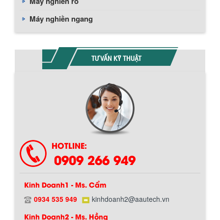
Máy nghiền rổ
Máy nghiền ngang
TƯ VẤN KỸ THUẬT
HOTLINE:
0909 266 949
Kinh Doanh1 - Ms. Cẩm
0934 535 949
kinhdoanh2@aautech.vn
Kinh Doanh2 - Ms. Hồng