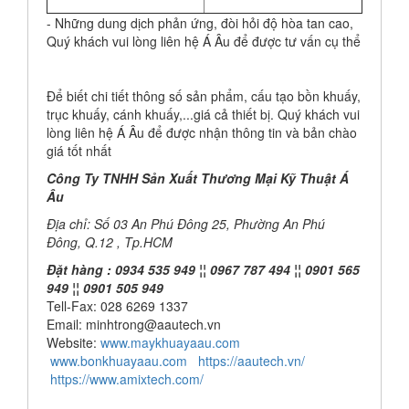
- Những dung dịch phản ứng, đòi hỏi độ hòa tan cao,
Quý khách vui lòng liên hệ Á Âu để được tư vấn cụ thể
Để biết chi tiết thông số sản phẩm, cấu tạo bồn khuấy,
trục khuấy, cánh khuấy,...giá cả thiết bị. Quý khách vui
lòng liên hệ Á Âu để được nhận thông tin và bản chào
giá tốt nhất
Công Ty TNHH Sản Xuất Thương Mại Kỹ Thuật Á
Âu
Địa chỉ: Số 03 An Phú Đông 25, Phường An Phú
Đông, Q.12 , Tp.HCM
Đặt hàng : 0934 535 949 ¦¦ 0967 787 494 ¦¦ 0901 565
949 ¦¦ 0901 505 949
Tell-Fax: 028 6269 1337
Email: minhtrong@aautech.vn
Website:
www.maykhuayaau.com
www.bonkhuayaau.com
https://aautech.vn/
https://www.amixtech.com/