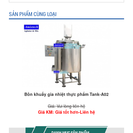
SẢN PHẨM CÙNG LOẠI
Bồn khuấy gia nhiệt thực phẩm Tank-A02
Giá: Vui lòng liên hệ
Giá KM
: Giá tốt hơn-Liên hệ
DANH MỤC SẢN PHẨM