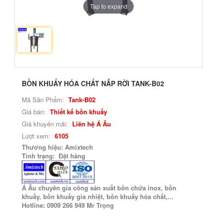
Tap to expand
BỒN KHUẤY HÓA CHẤT NẮP RỜI TANK-B02
Mã Sản Phẩm:
Tank-B02
Giá bán:
Thiết kế bồn khuấy
Giá khuyến mãi:
Liên hệ Á Âu
Lượt xem:
6105
Thương hiệu: Amixtech
Tình trạng: Đặt hàng
Á Âu chuyên gia công sản xuất bồn chứa inox, bồn
khuấy, bồn khuấy gia nhiệt, bồn khuấy hóa chất,...
Hotline: 0909 266 949 Mr Trọng