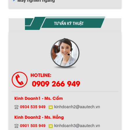
TƯ VẤN KỸ THUẬT
Chính sách giao hàng
HOTLINE:
0909 266 949
Kinh Doanh1 - Ms. Cẩm
0934 535 949
kinhdoanh2@aautech.vn
BỒN CHỨA GIẢI NHIỆT SƠN, MỰC IN
Kinh Doanh2 - Ms. Hồng
Bồn chứa giải nhiệt sơn, mực in có cấu
tạo gồm 2 lớp inox và được dùng để
0901 505 949
kinhdoanh3@aautech.vn
Hướng dẫn thanh toán mua hàng
làm giảm nhiệt độ của nguyên...