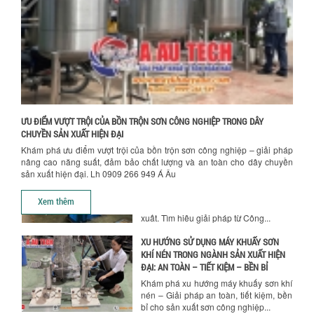
Khám phá các yếu tố quan trọng khi
chọn bồn khuấy sơn: Vật liệu, dung tích
Hướng dẫn thanh toán mua hàng
và công suất khuấy. Giải pháp tối...
BỒN KHUẤY TRỘN CHẤT LỎNG CHO
NGÀNH HÓA CHẤT: NHỮNG YẾU TỐ QUYẾT
ĐỊNH CHẤT LƯỢNG SẢN PHẨM CUỐI
CÙNG
Khám phá những yếu tố quan trọng
quyết định chất lượng sản phẩm khi sử
ƯU ĐIỂM VƯỢT TRỘI CỦA BỒN TRỘN SƠN CÔNG NGHIỆP TRONG DÂY
dụng bồn khuấy trộn chất lỏng trong...
CHUYỀN SẢN XUẤT HIỆN ĐẠI
Khám phá ưu điểm vượt trội của bồn trộn sơn công nghiệp – giải pháp
TỐI ƯU CHI PHÍ ĐẦU TƯ NHỜ LỰA CHỌN
nâng cao năng suất, đảm bảo chất lượng và an toàn cho dây chuyền
ĐÚNG DỤNG CỤ KHUẤY SƠN CHO DÂY
sản xuất hiện đại. Lh 0909 266 949 Á Âu
CHUYỀN SẢN XUẤT
Chọn đúng dụng cụ khuấy sơn giúp tối
Xem thêm
ưu chi phí, nâng cao chất lượng sản
xuất. Tìm hiểu giải pháp từ Công...
XU HƯỚNG SỬ DỤNG MÁY KHUẤY SƠN
KHÍ NÉN TRONG NGÀNH SẢN XUẤT HIỆN
ĐẠI: AN TOÀN – TIẾT KIỆM – BỀN BỈ
Khám phá xu hướng máy khuấy sơn khí
nén – Giải pháp an toàn, tiết kiệm, bền
bỉ cho sản xuất sơn công nghiệp...