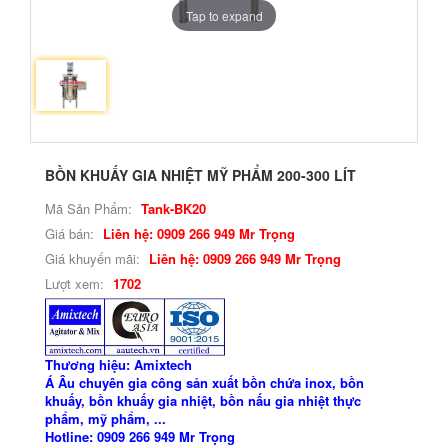
Tap to expand
BỒN KHUẤY GIA NHIỆT MỸ PHẨM 200-300 LÍT
Mã Sản Phẩm:
Tank-BK20
Giá bán:
Liên hệ: 0909 266 949 Mr Trọng
Giá khuyến mãi:
Liên hệ: 0909 266 949 Mr Trọng
Lượt xem:
1702
Thương hiệu: Amixtech
Á Âu chuyên gia công sản xuất bồn chứa inox, bồn
khuấy, bồn khuấy gia nhiệt, bồn nấu gia nhiệt thực
phẩm, mỹ phẩm, ...
Hotline: 0909 266 949 Mr Trọng