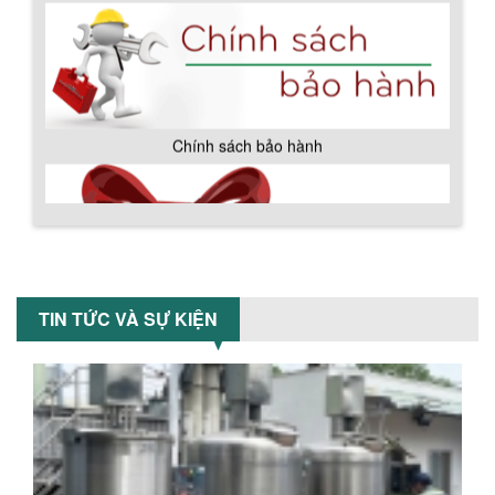
CÔNG NGHIỆP GIẢM SỐC
Ưu đãi đặc biệt: Giá máy khuấy sơn
công nghiệp giảm sốc lên đến 20%.
Tiết kiệm chi phí, nhận ngay máy
khuấy...
TỐI ƯU CHI PHÍ SẢN XUẤT VỚI MÁY TRỘN
SƠN CÔNG NGHIỆP HIỆN ĐẠI
Khám phá cách máy trộn sơn công
nghiệp giúp doanh nghiệp tiết kiệm
nguyên liệu, nhân công và chi phí vận
hành. Giải...
Chính sách giao hàng
NHỮNG TIÊU CHÍ QUAN TRỌNG KHI LỰA
CHỌN MÁY KHUẤY TRỘN HÓA CHẤT CHO
TIN TỨC VÀ SỰ KIỆN
NHÀ MÁY
Khám phá những tiêu chí quan trọng
giúp doanh nghiệp lựa chọn máy khuấy
trộn hóa chất phù hợp. Từ máy khuấy
hóa...
NHỮNG YẾU TỐ QUYẾT ĐỊNH KHI CHỌN
BỒN KHUẤY SƠN: VẬT LIỆU, DUNG TÍCH VÀ
CÔNG SUẤT KHUẤY