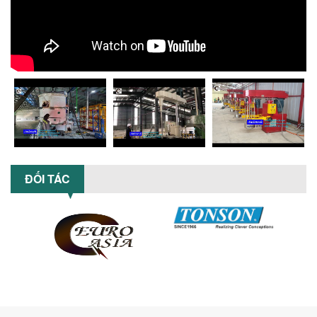
Tổng hợp lỗi thường gặp khi vận hành
máy khuấy sơn nâng khí 200 lít và cách
khắc phục hiệu quả giúp doanh
nghiệp...
MÁY NGHIỀN HỮU CƠ LỎNG: GIẢI PHÁP
TỐI ƯU VỚI CÔNG NGHỆ MÁY NGHIỀN
NGANG CÁNH NGHIỀN CERAMIC
Máy nghiền hữu cơ lỏng sử dụng công
nghệ máy nghiền ngang cánh nghiền
ceramic giúp nâng cao độ mịn, hiệu
suất...
ĐẦU TƯ MÁY TRỘN PHÂN BÓN NẰM
ĐỐI TÁC
NGANG: LỢI ÍCH LÂU DÀI CHO DOANH
NGHIỆP SẢN XUẤT NÔNG NGHIỆP
Tìm hiểu lợi ích khi đầu tư máy trộn
phân bón nằm ngang: nâng cao hiệu
suất trộn, tiết kiệm chi phí, đảm bảo...
NHỮNG LƯU Ý KHI LẮP ĐẶT VÀ VẬN
HÀNH MÁY KHUẤY HÓA CHẤT KHÍ NÉN AN
TOÀN, HIỆU QUẢ
Hướng dẫn chi tiết những lưu ý khi lắp
đặt và vận hành máy khuấy hóa chất