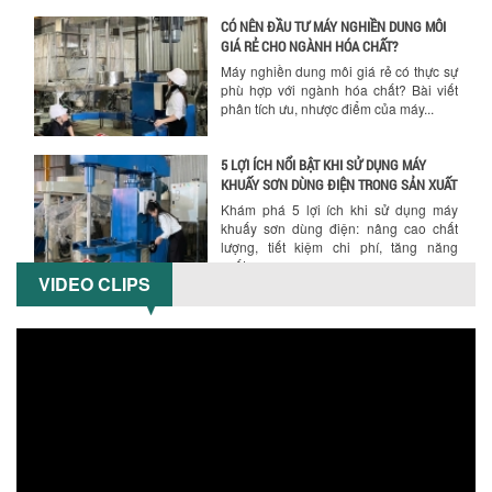
CÓ NÊN ĐẦU TƯ MÁY NGHIỀN DUNG MÔI
GIÁ RẺ CHO NGÀNH HÓA CHẤT?
Máy nghiền dung môi giá rẻ có thực sự
phù hợp với ngành hóa chất? Bài viết
phân tích ưu, nhược điểm của máy...
5 LỢI ÍCH NỔI BẬT KHI SỬ DỤNG MÁY
KHUẤY SƠN DÙNG ĐIỆN TRONG SẢN XUẤT
Khám phá 5 lợi ích khi sử dụng máy
khuấy sơn dùng điện: nâng cao chất
lượng, tiết kiệm chi phí, tăng năng
suất,...
VIDEO CLIPS
TỐI ƯU NĂNG SUẤT VÀ CHI PHÍ VỚI MÁY
KHUẤY 3 TRỤC CÔNG SUẤT LỚN
Tối ưu năng suất và tiết kiệm chi phí
hiệu quả với máy khuấy 3 trục công
suất lớn – giải pháp khuấy trộn...
NHỮNG LỖI THƯỜNG GẶP KHI VẬN HÀNH
MÁY KHUẤY SƠN NÂNG KHÍ VÀ CÁCH
KHẮC PHỤC