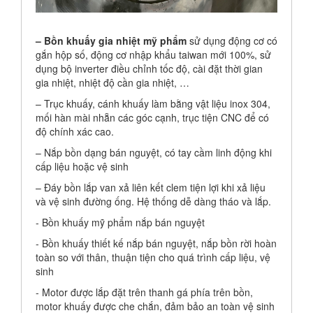
– Bồn khuấy gia nhiệt mỹ phẩm
sử dụng động cơ có
gắn hộp số, động cơ nhập khẩu taiwan mới 100%, sử
dụng bộ inverter điều chỉnh tốc độ, cài đặt thời gian
gia nhiệt, nhiệt độ cần gia nhiệt, …
– Trục khuấy, cánh khuấy làm bằng vật liệu inox 304,
mối hàn mài nhẵn các góc cạnh, trục tiện CNC để có
độ chính xác cao.
– Nắp bồn dạng bán nguyệt, có tay cầm linh động khi
cấp liệu hoặc vệ sinh
– Đáy bồn lắp van xả liên kết clem tiện lợi khi xả liệu
và vệ sinh đường ống. Hệ thống dễ dàng tháo và lắp.
- Bồn khuấy mỹ phẩm nắp bán nguyệt
- Bồn khuấy thiết kế nắp bán nguyệt, nắp bồn rời hoàn
toàn so với thân, thuận tiện cho quá trình cấp liệu, vệ
sinh
- Motor được lắp đặt trên thanh gá phía trên bồn,
motor khuấy được che chắn, đảm bảo an toàn vệ sinh