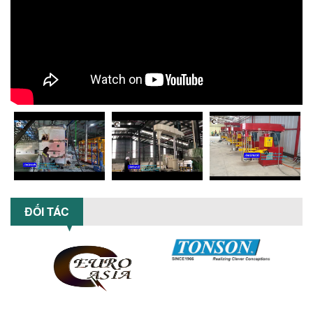
KHẮC PHỤC
Tổng hợp lỗi thường gặp khi vận hành
máy khuấy sơn nâng khí 200 lít và cách
khắc phục hiệu quả giúp doanh
nghiệp...
MÁY NGHIỀN HỮU CƠ LỎNG: GIẢI PHÁP
TỐI ƯU VỚI CÔNG NGHỆ MÁY NGHIỀN
NGANG CÁNH NGHIỀN CERAMIC
Máy nghiền hữu cơ lỏng sử dụng công
nghệ máy nghiền ngang cánh nghiền
ceramic giúp nâng cao độ mịn, hiệu
suất...
ĐẦU TƯ MÁY TRỘN PHÂN BÓN NẰM
NGANG: LỢI ÍCH LÂU DÀI CHO DOANH
NGHIỆP SẢN XUẤT NÔNG NGHIỆP
ĐỐI TÁC
Tìm hiểu lợi ích khi đầu tư máy trộn
phân bón nằm ngang: nâng cao hiệu
suất trộn, tiết kiệm chi phí, đảm bảo...
NHỮNG LƯU Ý KHI LẮP ĐẶT VÀ VẬN
HÀNH MÁY KHUẤY HÓA CHẤT KHÍ NÉN AN
TOÀN, HIỆU QUẢ
Hướng dẫn chi tiết những lưu ý khi lắp