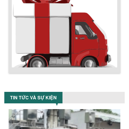
ƯU ĐÃI ĐẶC BIỆT: GIÁ MÁY KHUẤY SƠN
CÔNG NGHIỆP GIẢM SỐC
Ưu đãi đặc biệt: Giá máy khuấy sơn
công nghiệp giảm sốc lên đến 20%.
Tiết kiệm chi phí, nhận ngay máy
khuấy...
TỐI ƯU CHI PHÍ SẢN XUẤT VỚI MÁY TRỘN
SƠN CÔNG NGHIỆP HIỆN ĐẠI
Khám phá cách máy trộn sơn công
nghiệp giúp doanh nghiệp tiết kiệm
nguyên liệu, nhân công và chi phí vận
hành. Giải...
NHỮNG TIÊU CHÍ QUAN TRỌNG KHI LỰA
Chính sách giao hàng
CHỌN MÁY KHUẤY TRỘN HÓA CHẤT CHO
NHÀ MÁY
Khám phá những tiêu chí quan trọng
TIN TỨC VÀ SỰ KIỆN
giúp doanh nghiệp lựa chọn máy khuấy
trộn hóa chất phù hợp. Từ máy khuấy
hóa...
NHỮNG YẾU TỐ QUYẾT ĐỊNH KHI CHỌN
BỒN KHUẤY SƠN: VẬT LIỆU, DUNG TÍCH VÀ
CÔNG SUẤT KHUẤY