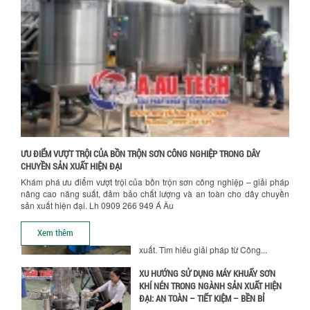
Khám phá các yếu tố quan trọng khi
chọn bồn khuấy sơn: Vật liệu, dung tích
và công suất khuấy. Giải pháp tối...
Hướng dẫn thanh toán mua hàng
BỒN KHUẤY TRỘN CHẤT LỎNG CHO
NGÀNH HÓA CHẤT: NHỮNG YẾU TỐ QUYẾT
ĐỊNH CHẤT LƯỢNG SẢN PHẨM CUỐI
CÙNG
Khám phá những yếu tố quan trọng
quyết định chất lượng sản phẩm khi sử
dụng bồn khuấy trộn chất lỏng trong...
ƯU ĐIỂM VƯỢT TRỘI CỦA BỒN TRỘN SƠN CÔNG NGHIỆP TRONG DÂY
TỐI ƯU CHI PHÍ ĐẦU TƯ NHỜ LỰA CHỌN
CHUYỀN SẢN XUẤT HIỆN ĐẠI
ĐÚNG DỤNG CỤ KHUẤY SƠN CHO DÂY
Khám phá ưu điểm vượt trội của bồn trộn sơn công nghiệp – giải pháp
CHUYỀN SẢN XUẤT
nâng cao năng suất, đảm bảo chất lượng và an toàn cho dây chuyền
Chọn đúng dụng cụ khuấy sơn giúp tối
sản xuất hiện đại. Lh 0909 266 949 Á Âu
ưu chi phí, nâng cao chất lượng sản
xuất. Tìm hiểu giải pháp từ Công...
Xem thêm
XU HƯỚNG SỬ DỤNG MÁY KHUẤY SƠN
KHÍ NÉN TRONG NGÀNH SẢN XUẤT HIỆN
ĐẠI: AN TOÀN – TIẾT KIỆM – BỀN BỈ
Khám phá xu hướng máy khuấy sơn khí
nén – Giải pháp an toàn, tiết kiệm, bền