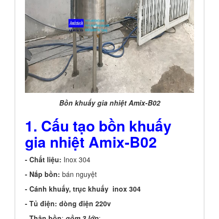
Bồn khuấy gia nhiệt Amix-B02
1
. Cấu tạo bồn khuấy
gia nhiệt Amix-B02
- Chất liệu:
Inox 304
- Nắp bồn:
bán nguyệt
- Cánh khuấy, trục khuấy inox 304
- Tủ điện: dòng điện 220v
-
Thân bồn
:
gồm 3 lớp
: