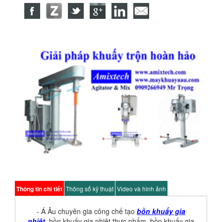
Thông tin chi tiết
Thông số kỹ thuật
Video và hình ảnh
- Á Âu chuyên gia công chế tạo
bồn khuấy gia
nhiệt
,
bồn khuấy gia nhiệt thực phẩm
, bồn khuấy gia