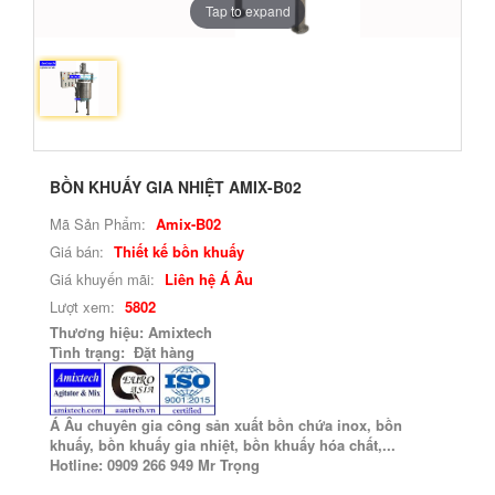
Tap to expand
BỒN KHUẤY GIA NHIỆT AMIX-B02
Mã Sản Phẩm:
Amix-B02
Giá bán:
Thiết kế bồn khuấy
Giá khuyến mãi:
Liên hệ Á Âu
Lượt xem:
5802
Thương hiệu: Amixtech
Tình trạng: Đặt hàng
Á Âu chuyên gia công sản xuất bồn chứa inox, bồn
khuấy, bồn khuấy gia nhiệt, bồn khuấy hóa chất,...
Hotline: 0909 266 949 Mr Trọng