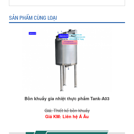
SẢN PHẨM CÙNG LOẠI
Bồn khuấy gia nhiệt Amix-B01
Giá: Thiết kế bồn khuấy
Giá KM
: Liên hệ Á Âu