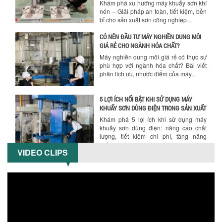
bỉ cho sản xuất sơn công nghiệp...
CÓ NÊN ĐẦU TƯ MÁY NGHIỀN DUNG MÔI
GIÁ RẺ CHO NGÀNH HÓA CHẤT?
Máy nghiền dung môi giá rẻ có thực sự
phù hợp với ngành hóa chất? Bài viết
phân tích ưu, nhược điểm của máy...
5 LỢI ÍCH NỔI BẬT KHI SỬ DỤNG MÁY
KHUẤY SƠN DÙNG ĐIỆN TRONG SẢN XUẤT
Khám phá 5 lợi ích khi sử dụng máy
khuấy sơn dùng điện: nâng cao chất
lượng, tiết kiệm chi phí, tăng năng
suất,...
TỐI ƯU NĂNG SUẤT VÀ CHI PHÍ VỚI MÁY
VIDEO CLIPS
KHUẤY 3 TRỤC CÔNG SUẤT LỚN
Tối ưu năng suất và tiết kiệm chi phí
hiệu quả với máy khuấy 3 trục công
suất lớn – giải pháp khuấy trộn...
NHỮNG LỖI THƯỜNG GẶP KHI VẬN HÀNH
MÁY KHUẤY SƠN NÂNG KHÍ VÀ CÁCH