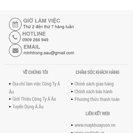
đặt và vận hành máy khuấy hóa chất
khí nén để đảm bảo an toàn, hiệu...
GIỜ LÀM VIỆC
SO SÁNH MÁY TRỘN BỘT KHÔ CÔNG
NGHIỆP VÀ MÁY TRỘN BỘT GIA ĐÌNH:
Thứ 2 đến thứ 7 hàng tuần
KHÁC BIỆT VỀ HIỆU QUẢ & NĂNG SUẤT
HOTLINE
Tìm hiểu sự khác biệt giữa máy trộn bột
0909 266 949
khô công nghiệp và máy trộn bột gia
EMAIL
đình về hiệu quả, năng suất và...
minhtrong.aau@gmail.com
SO SÁNH MÁY KHUẤY PHÒNG NỔ VỚI MÁY
KHUẤY THƯỜNG: KHÁC BIỆT VÀ GIÁ TRỊ
MANG LẠI
VỀ CHÚNG TÔI
CHĂM SÓC KHÁCH HÀNG
So sánh máy khuấy phòng nổ và máy
khuấy thường chi tiết: sự khác biệt về an
Địa chỉ làm việc Công Ty Á
Chính sách giao hàng
toàn, giá trị mang lại, ứng dụng...
Chính sách bảo hành
Âu
TAY KẸP THÙNG TRÊN MÁY KHUẤY SƠN
Giới Thiệu Công Ty Á Âu
Phương thức thanh toán
30HP: TĂNG ĐỘ ỔN ĐỊNH VÀ AN TOÀN KHI
VẬN HÀNH
Tuyển Dụng Á Âu
Tay kẹp thùng trên máy khuấy sơn
LIÊN KẾT WEB
30HP giúp giữ ổn định thùng chứa, đảm
bảo an toàn khi vận hành và nâng cao
www.maykhuayson.vn
chất...
www.aautech.vn