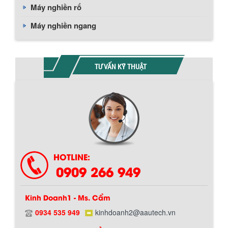
Máy nghiền rổ
Máy nghiền ngang
TƯ VẤN KỸ THUẬT
Chính sách giao hàng
HOTLINE:
0909 266 949
Kinh Doanh1 - Ms. Cẩm
BỒN CHỨA GIẢI NHIỆT SƠN, MỰC IN
0934 535 949
kinhdoanh2@aautech.vn
Bồn chứa giải nhiệt sơn, mực in có cấu
tạo gồm 2 lớp inox và được dùng để