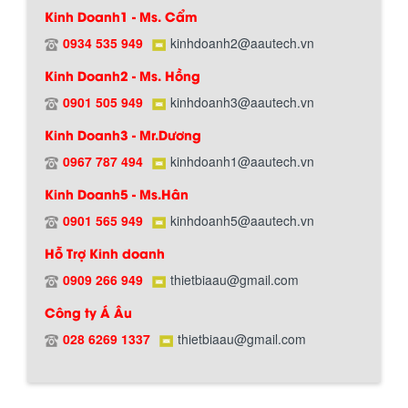
Kinh Doanh1 - Ms. Cẩm
0934 535 949
kinhdoanh2@aautech.vn
Kinh Doanh2 - Ms. Hồng
0901 505 949
kinhdoanh3@aautech.vn
Hướng dẫn thanh toán mua hàng
Kinh Doanh3 - Mr.Dương
0967 787 494
kinhdoanh1@aautech.vn
Kinh Doanh5 - Ms.Hân
0901 565 949
kinhdoanh5@aautech.vn
Hỗ Trợ Kinh doanh
0909 266 949
thietbiaau@gmail.com
Chính sách đổi trả hàng
Công ty Á Âu
028 6269 1337
thietbiaau@gmail.com