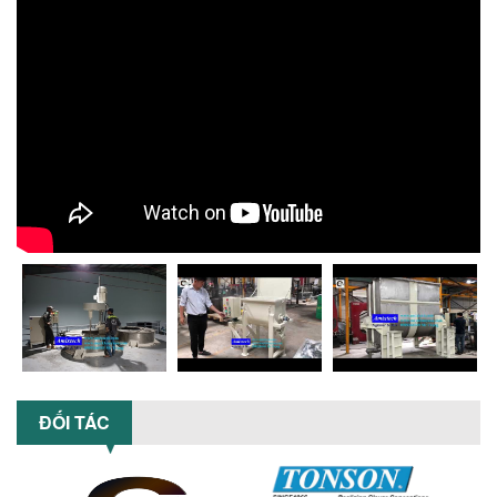
Chọn đúng dụng cụ khuấy sơn giúp tối
ưu chi phí, nâng cao chất lượng sản
xuất. Tìm hiểu giải pháp từ Công...
XU HƯỚNG SỬ DỤNG MÁY KHUẤY SƠN
KHÍ NÉN TRONG NGÀNH SẢN XUẤT HIỆN
ĐẠI: AN TOÀN – TIẾT KIỆM – BỀN BỈ
Khám phá xu hướng máy khuấy sơn khí
nén – Giải pháp an toàn, tiết kiệm, bền
bỉ cho sản xuất sơn công nghiệp...
CÓ NÊN ĐẦU TƯ MÁY NGHIỀN DUNG MÔI
GIÁ RẺ CHO NGÀNH HÓA CHẤT?
Máy nghiền dung môi giá rẻ có thực sự
phù hợp với ngành hóa chất? Bài viết
phân tích ưu, nhược điểm của máy...
5 LỢI ÍCH NỔI BẬT KHI SỬ DỤNG MÁY
KHUẤY SƠN DÙNG ĐIỆN TRONG SẢN XUẤT
ĐỐI TÁC
Khám phá 5 lợi ích khi sử dụng máy
khuấy sơn dùng điện: nâng cao chất
lượng, tiết kiệm chi phí, tăng năng
suất,...