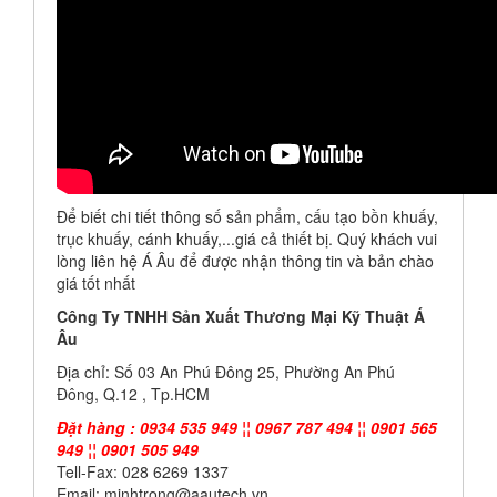
Để biết chi tiết thông số sản phẩm, cấu tạo bồn khuấy,
trục khuấy, cánh khuấy,...giá cả thiết bị. Quý khách vui
lòng liên hệ Á Âu để được nhận thông tin và bản chào
giá tốt nhất
Công Ty TNHH Sản Xuất Thương Mại Kỹ Thuật Á
Âu
Địa chỉ: Số 03 An Phú Đông 25, Phường An Phú
Đông, Q.12 , Tp.HCM
Đặt hàng : 0934 535 949 ¦¦ 0967 787 494 ¦¦ 0901 565
949 ¦¦ 0901 505 949
Tell-Fax: 028 6269 1337
Email: minhtrong@aautech.vn