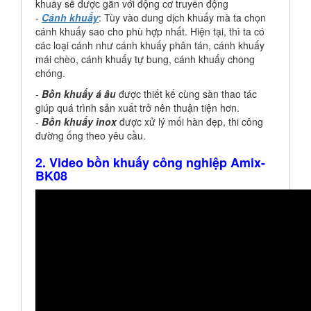
khuấy sẽ được gắn với động cơ truyền động
-
Cánh khuấy
: Tùy vào dung dịch khuấy mà ta chọn
cánh khuấy sao cho phù hợp nhất. Hiện tại, thì ta có
các loại cánh như cánh khuấy phân tán, cánh khuấy
mái chèo, cánh khuấy tự bung, cánh khuấy chong
chóng.
-
Bồn khuấy á âu
được thiết kế cùng sàn thao tác
giúp quá trình sản xuất trở nên thuận tiện hơn.
-
Bồn khuấy inox
được xử lý mối hàn đẹp, thi công
đường ống theo yêu cầu.
2. Video bồn khuấy công nghiệp Amix-
BK08