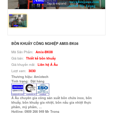
Tap to expand
BỒN KHUẤY CÔNG NGHIỆP AMIX-BK08
Mã Sản Phẩm:
Amix-BK08
Giá bán:
Thiết kế bồn khuấy
Giá khuyến mãi:
Liên hệ Á Âu
Lượt xem:
3030
Thương hiệu: Amixtech
Tình trạng: Đặt hàng
Á Âu chuyên gia công sản xuất bồn chứa inox, bồn
khuấy, bồn khuấy gia nhiệt, bồn nấu gia nhiệt thực
phẩm, mỹ phẩm, ...
Hotline: 0909 266 949 Mr Trọng