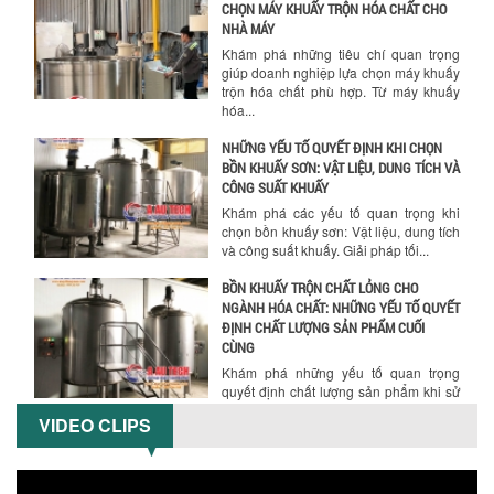
CHỌN MÁY KHUẤY TRỘN HÓA CHẤT CHO
NHÀ MÁY
Khám phá những tiêu chí quan trọng
giúp doanh nghiệp lựa chọn máy khuấy
trộn hóa chất phù hợp. Từ máy khuấy
hóa...
NHỮNG YẾU TỐ QUYẾT ĐỊNH KHI CHỌN
BỒN KHUẤY SƠN: VẬT LIỆU, DUNG TÍCH VÀ
CÔNG SUẤT KHUẤY
Khám phá các yếu tố quan trọng khi
chọn bồn khuấy sơn: Vật liệu, dung tích
và công suất khuấy. Giải pháp tối...
BỒN KHUẤY TRỘN CHẤT LỎNG CHO
NGÀNH HÓA CHẤT: NHỮNG YẾU TỐ QUYẾT
ĐỊNH CHẤT LƯỢNG SẢN PHẨM CUỐI
CÙNG
Khám phá những yếu tố quan trọng
quyết định chất lượng sản phẩm khi sử
dụng bồn khuấy trộn chất lỏng trong...
VIDEO CLIPS
TỐI ƯU CHI PHÍ ĐẦU TƯ NHỜ LỰA CHỌN
ĐÚNG DỤNG CỤ KHUẤY SƠN CHO DÂY
CHUYỀN SẢN XUẤT