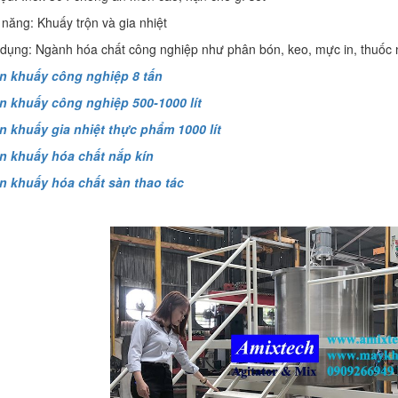
 năng: Khuấy trộn và gia nhiệt
 dụng: Ngành hóa chất công nghiệp như phân bón, keo, mực in, thuốc
n khuấy công nghiệp 8 tấn
n khuấy công nghiệp 500-1000 lít
n khuấy gia nhiệt thực phẩm 1000 lít
n khuấy hóa chất nắp kín
n khuấy hóa chất sàn thao tác