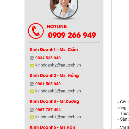
Chính sách bảo hành
HOTLINE:
0909 266 949
Kinh Doanh1 - Ms. Cẩm
0934 535 949
kinhdoanh2@aautech.vn
Kinh Doanh2 - Ms. Hồng
0901 505 949
Chính sách giao hàng
kinhdoanh3@aautech.vn
Kinh Doanh3 - Mr.Dương
- Côn
công 
0967 787 494
- Thư
kinhdoanh1@aautech.vn
- Sản 
Kinh Doanh5 - Ms.Hân
- Vật 