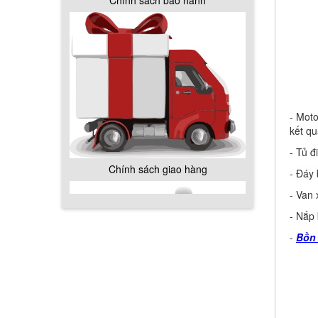
Chính sách giao hàng
- Moto
kết qu
- Tủ đ
Hướng dẫn thanh toán mua hàng
- Đáy
- Van 
- Nắp 
-
Bồn
Chính sách đổi trả hàng