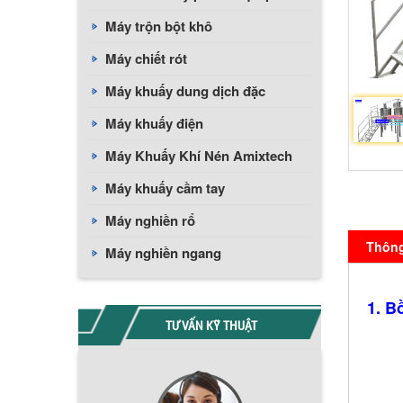
Máy trộn bột khô
Máy chiết rót
Máy khuấy dung dịch đặc
Máy khuấy điện
Máy Khuấy Khí Nén Amixtech
Máy khuấy cầm tay
Máy nghiền rổ
Thông 
Máy nghiền ngang
1. B
TƯ VẤN KỸ THUẬT