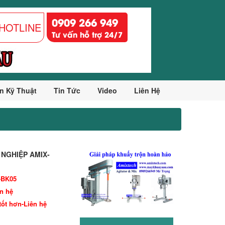
0909 266 949
HOTLINE
Tư vấn hỗ trợ 24/7
n Kỹ Thuật
Tin Tức
Video
Liên Hệ
NGHIỆP AMIX-
-BK05
ên hệ
tốt hơn-Liên hệ