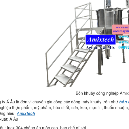
Bồn khuấy công nghiệp Ami
g ty Á Âu là đơn vị chuyên gia công các dòng máy khuấy trộn như
bồn 
nghiệp thực phẩm, mỹ phẩm, hóa chất, sơn, keo, mực in, thuốc nhuộm, 
ơng hiệu:
Amixtech
xuất: Á Âu
liệu: Inox 304 chống ăn mòn cao, hạn chế gỉ sét