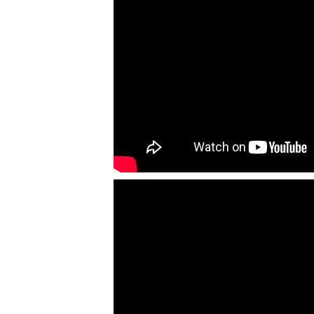
được dùng để làm giảm nhiệt
độ của nguyên...
MÁY TRỘN BỘT KHÔ 500KG
Máy trộn bột khô 500kg được
thiết kế thân bồn nằm ngang,
với cánh trộn bột xoay đảo
thuận nghịch. Vật liệu...
MÁY TRỘN BỘT KHÔ 200KG
Máy trộn bột khô 200kg được
gia công sản xuất tại công ty Á
Âu. Máy dùng trộn các loại bột
khô trong các ngành...
VÌ SAO DOANH NGHIỆP NÊN
CHỌN MÁY NGHIỀN MÀU SƠN Á
ÂU?
Khám phá lý do doanh nghiệp
nên chọn máy nghiền màu sơn
Á Âu: hiệu suất cao, kiểm soát
nhiệt tốt, tiết kiệm chi...
ƯU ĐÃI ĐẶC BIỆT: GIÁ MÁY
KHUẤY SƠN CÔNG NGHIỆP GIẢM