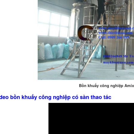
Bồn khuấy công nghiệp Ami
ideo bồn khuấy công nghiệp có sàn thao tác
BỒN CHỨA GIẢI NHIỆT SƠN, MỰC
IN
Bồn chứa giải nhiệt sơn, mực
in có cấu tạo gồm 2 lớp inox và