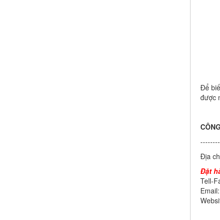
Để biế
được n
CÔNG
--------
Địa c
Đặt h
Tell-
Email
Websi