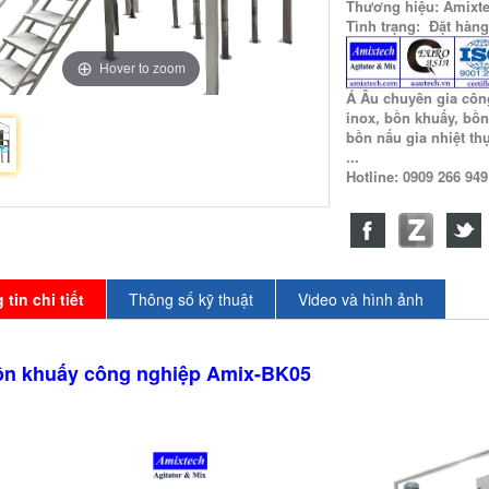
Thương hiệu: Amixt
Tình trạng: Đặt hàng
Hover to zoom
Á Âu chuyên gia côn
inox, bồn khuấy, bồn
bồn nấu gia nhiệt t
...
Hotline: 0909 266 94
tin chi tiết
Thông số kỹ thuật
Video và hình ảnh
ồn khuấy công nghiệp Amix-BK05