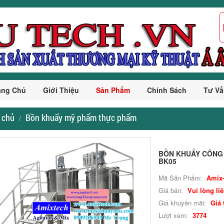
ang Chủ
Giới Thiệu
Sản Phẩm
Chính Sách
Tư Vấ
 chủ
Bồn khuấy mỹ phẩm thực phẩm
BỒN KHUẤY CÔNG 
BK05
Mã Sản Phẩm:
Amix
Giá bán:
Vui lòng li
Giá khuyến mãi:
Giá 
Lượt xem:
3774