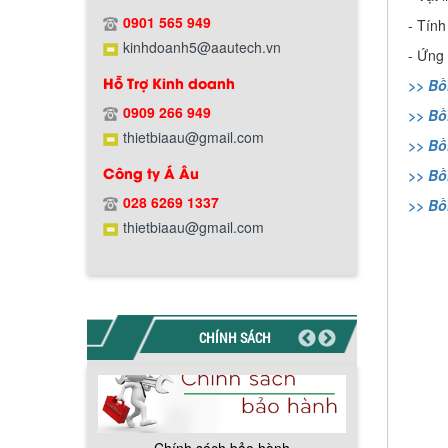
Hướng dẫn thanh toán mua hàng
0901 565 949
- Tính
kinhdoanh5@aautech.vn
- Ứng
Hỗ Trợ Kinh doanh
>> Bồ
0909 266 949
>> Bồ
thietbiaau@gmail.com
>> Bồ
Chính sách đổi trả hàng
Công ty Á Âu
>> Bồ
028 6269 1337
>> Bồ
thietbiaau@gmail.com
Chính sách bảo hành
CHÍNH SÁCH