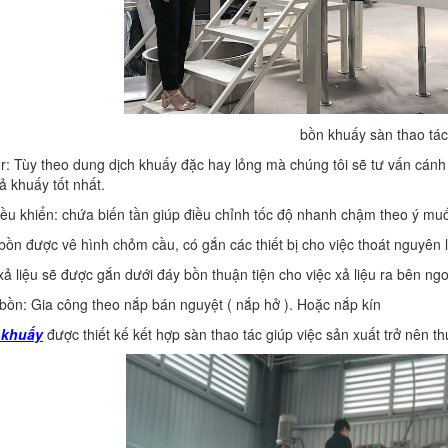
bồn khuấy sàn thao tác
r: Tùy theo dung dịch khuấy đặc hay lỏng mà chúng tôi sẽ tư vấn cán
ả khuấy tốt nhất.
iều khiển: chứa biến tần giúp điều chỉnh tốc độ nhanh chậm theo ý mu
bồn
được vê hình chỏm cầu, có gắn các thiết bị cho việc thoát nguyên l
xả liệu sẽ được gắn dưới đáy bồn thuận tiện cho việc xả liệu ra bên ngo
bồn: Gia công theo nắp bán nguyệt ( nắp hở ). Hoặc nắp kín
 khuấy
được thiết kế kết hợp sàn thao tác giúp việc sản xuất trở nên t