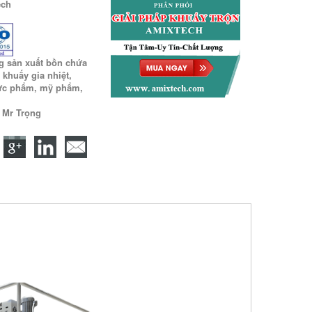
ech
g sản xuất bồn chứa
 khuấy gia nhiệt,
hực phẩm, mỹ phẩm,
9 Mr Trọng