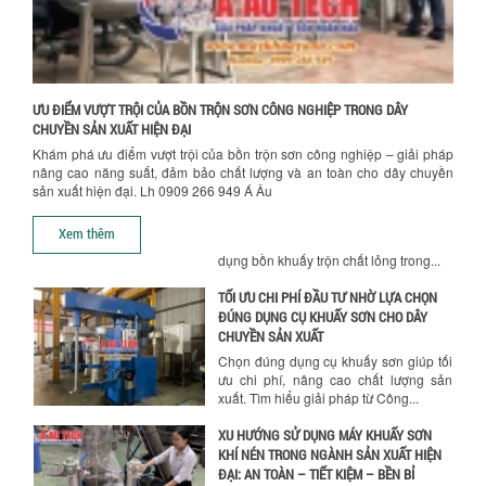
BỒN KHUẤY TRỘN CHẤT LỎNG CHO
NGÀNH HÓA CHẤT: NHỮNG YẾU TỐ QUYẾT
ĐỊNH CHẤT LƯỢNG SẢN PHẨM CUỐI
CÙNG
Khám phá những yếu tố quan trọng
ƯU ĐIỂM VƯỢT TRỘI CỦA BỒN TRỘN SƠN CÔNG NGHIỆP TRONG DÂY
quyết định chất lượng sản phẩm khi sử
CHUYỀN SẢN XUẤT HIỆN ĐẠI
dụng bồn khuấy trộn chất lỏng trong...
Khám phá ưu điểm vượt trội của bồn trộn sơn công nghiệp – giải pháp
nâng cao năng suất, đảm bảo chất lượng và an toàn cho dây chuyền
TỐI ƯU CHI PHÍ ĐẦU TƯ NHỜ LỰA CHỌN
sản xuất hiện đại. Lh 0909 266 949 Á Âu
ĐÚNG DỤNG CỤ KHUẤY SƠN CHO DÂY
Hướng dẫn thanh toán mua hàng
CHUYỀN SẢN XUẤT
Xem thêm
Chọn đúng dụng cụ khuấy sơn giúp tối
ưu chi phí, nâng cao chất lượng sản
xuất. Tìm hiểu giải pháp từ Công...
XU HƯỚNG SỬ DỤNG MÁY KHUẤY SƠN
KHÍ NÉN TRONG NGÀNH SẢN XUẤT HIỆN
ĐẠI: AN TOÀN – TIẾT KIỆM – BỀN BỈ
Khám phá xu hướng máy khuấy sơn khí
nén – Giải pháp an toàn, tiết kiệm, bền
bỉ cho sản xuất sơn công nghiệp...
CÓ NÊN ĐẦU TƯ MÁY NGHIỀN DUNG MÔI
GIÁ RẺ CHO NGÀNH HÓA CHẤT?