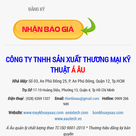
Khám phá thiết kế bồn khuấy sàn thao
tác inox an toàn, tiện lợi, phù hợp sản
ĐĂNG KÝ
xuất thực phẩm, mỹ phẩm, hóa chất....
VÌ SAO CÁC XƯỞNG SƠN NÊN CHỌN MÁY
CHIẾT RÓT SƠN 1 VÒI CỦA Á ÂU?
Khám phá lý do vì sao máy chiết rót sơn
1 vòi của Á Âu là lựa chọn hàng đầu
cho các xưởng sơn: chính xác, tiết...
CÔNG TY TNHH SẢN XUẤT THƯƠNG MẠI KỸ
BÊN TRONG NHÀ MÁY Á ÂU: HÀNH TRÌNH
TẠO NÊN NHỮNG CHIẾC BỒN KHUẤY INOX
THUẬT
Á ÂU
ĐẠT CHUẨN
Khám phá quy trình gia công bồn khuấy
Nhà Máy
:
Số 03, An Phú Đông 25, P. An Phú Đông, Quận 12, Tp.HCM
inox tại nhà máy Á Âu – nơi tạo ra thiết
bị chuẩn kỹ thuật, bền bỉ, theo...
Trụ Sở
:17-19 Hoàng Diệu, Phường 13, Quận 4, Tp Hồ Chí Minh
MÁY NGHIỀN THUỐC BVTV – GIẢI PHÁP
Điện thoại
: (028) 6269 1337
Email:
thietbiaau@gmail.com
Hotline:
0909 266
TỐI ƯU TRONG SẢN XUẤT NÔNG DƯỢC
949
HIỆN ĐẠI
Website:
www.maykhuayaau.com
amixtech.com
bonkhuayaau.com
Máy nghiền thuốc BVTV giúp tối ưu độ
www.
aautech.vn
mịn, nâng cao hiệu quả sản xuất và
đảm bảo chất lượng chế phẩm nông...
Á Âu quản lý chất lượng theo TC ISO 9001-2015 *
Thương hiệu đăng ký bản
quyền