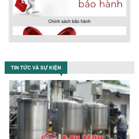
công nghiệp giảm sốc lên đến 20%.
Tiết kiệm chi phí, nhận ngay máy
khuấy...
Chính sách bảo hành
TỐI ƯU CHI PHÍ SẢN XUẤT VỚI MÁY TRỘN
SƠN CÔNG NGHIỆP HIỆN ĐẠI
Khám phá cách máy trộn sơn công
nghiệp giúp doanh nghiệp tiết kiệm
nguyên liệu, nhân công và chi phí vận
hành. Giải...
NHỮNG TIÊU CHÍ QUAN TRỌNG KHI LỰA
CHỌN MÁY KHUẤY TRỘN HÓA CHẤT CHO
TIN TỨC VÀ SỰ KIỆN
NHÀ MÁY
Khám phá những tiêu chí quan trọng
giúp doanh nghiệp lựa chọn máy khuấy
trộn hóa chất phù hợp. Từ máy khuấy
hóa...
NHỮNG YẾU TỐ QUYẾT ĐỊNH KHI CHỌN
BỒN KHUẤY SƠN: VẬT LIỆU, DUNG TÍCH VÀ
CÔNG SUẤT KHUẤY
Khám phá các yếu tố quan trọng khi
Chính sách giao hàng
chọn bồn khuấy sơn: Vật liệu, dung tích
và công suất khuấy. Giải pháp tối...