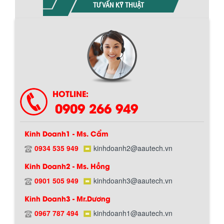
TƯ VẤN KỸ THUẬT
HOTLINE:
0909 266 949
Kinh Doanh1 - Ms. Cẩm
0934 535 949
kinhdoanh2@aautech.vn
Kinh Doanh2 - Ms. Hồng
BỒN CHỨA GIẢI NHIỆT SƠN, MỰC IN
Bồn chứa giải nhiệt sơn, mực in có cấu
0901 505 949
kinhdoanh3@aautech.vn
Chính sách giao hàng
tạo gồm 2 lớp inox và được dùng để
làm giảm nhiệt độ của nguyên...
Kinh Doanh3 - Mr.Dương
0967 787 494
kinhdoanh1@aautech.vn