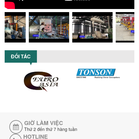
nghiệp...
MÁY NGHIỀN HỮU CƠ LỎNG: GIẢI PHÁP
TỐI ƯU VỚI CÔNG NGHỆ MÁY NGHIỀN
NGANG CÁNH NGHIỀN CERAMIC
Máy nghiền hữu cơ lỏng sử dụng công
nghệ máy nghiền ngang cánh nghiền
ceramic giúp nâng cao độ mịn, hiệu
suất...
ĐỐI TÁC
ĐẦU TƯ MÁY TRỘN PHÂN BÓN NẰM
NGANG: LỢI ÍCH LÂU DÀI CHO DOANH
NGHIỆP SẢN XUẤT NÔNG NGHIỆP
Tìm hiểu lợi ích khi đầu tư máy trộn
phân bón nằm ngang: nâng cao hiệu
suất trộn, tiết kiệm chi phí, đảm bảo...
NHỮNG LƯU Ý KHI LẮP ĐẶT VÀ VẬN
HÀNH MÁY KHUẤY HÓA CHẤT KHÍ NÉN AN
TOÀN, HIỆU QUẢ
Hướng dẫn chi tiết những lưu ý khi lắp
đặt và vận hành máy khuấy hóa chất
GIỜ LÀM VIỆC
khí nén để đảm bảo an toàn, hiệu...
Thứ 2 đến thứ 7 hàng tuần
HOTLINE
SO SÁNH MÁY TRỘN BỘT KHÔ CÔNG