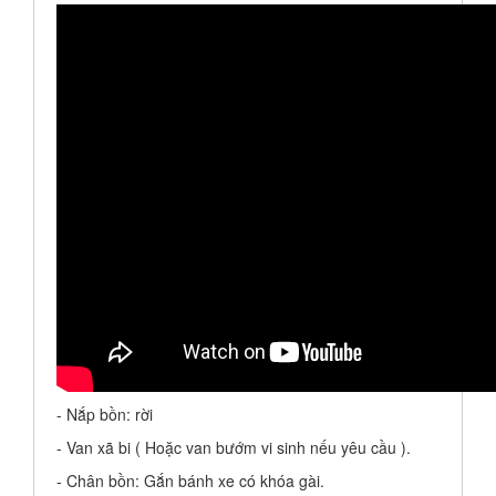
- Nắp bồn: rời
- Van xã bi ( Hoặc van bướm vi sinh nếu yêu cầu ).
- Chân bồn: Gắn bánh xe có khóa gài.