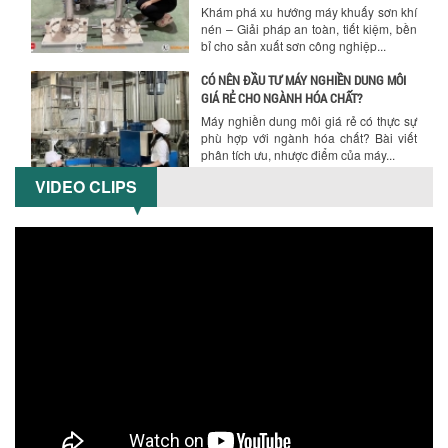
Máy nghiền dung môi giá rẻ có thực sự
phù hợp với ngành hóa chất? Bài viết
phân tích ưu, nhược điểm của máy...
5 LỢI ÍCH NỔI BẬT KHI SỬ DỤNG MÁY
KHUẤY SƠN DÙNG ĐIỆN TRONG SẢN XUẤT
Khám phá 5 lợi ích khi sử dụng máy
khuấy sơn dùng điện: nâng cao chất
lượng, tiết kiệm chi phí, tăng năng
VIDEO CLIPS
suất,...
TỐI ƯU NĂNG SUẤT VÀ CHI PHÍ VỚI MÁY
KHUẤY 3 TRỤC CÔNG SUẤT LỚN
Tối ưu năng suất và tiết kiệm chi phí
hiệu quả với máy khuấy 3 trục công
suất lớn – giải pháp khuấy trộn...
NHỮNG LỖI THƯỜNG GẶP KHI VẬN HÀNH
MÁY KHUẤY SƠN NÂNG KHÍ VÀ CÁCH
KHẮC PHỤC
Tổng hợp lỗi thường gặp khi vận hành
máy khuấy sơn nâng khí 200 lít và cách
khắc phục hiệu quả giúp doanh