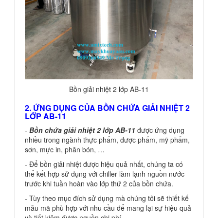
Bồn giải nhiệt 2 lớp AB-11
2. ỨNG DỤNG CỦA BỒN CHỨA GIẢI NHIỆT 2
LỚP AB-11
-
Bồn chứa giải nhiệt
2 lớp AB-11
được ứng dụng
nhiều trong ngành thực phẩm, dược phẩm, mỹ phẩm,
sơn, mực in, phân bón, …
- Để bồn giải nhiệt được hiệu quả nhất, chúng ta có
thể kết hợp sử dụng với chiller làm lạnh nguồn nước
trước khi tuần hoàn vào lớp thứ 2 của bồn chứa.
- Tùy theo mục đích sử dụng mà chúng tôi sẽ thiết kế
mẫu mã phù hợp với nhu cầu để mang lại sự hiệu quả
và tiết kiệm được nguồn chi phí.