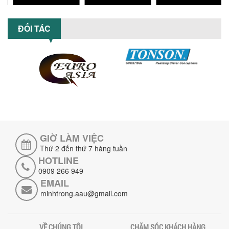
NHỮNG LỖI THƯỜNG GẶP KHI VẬN HÀNH
MÁY KHUẤY SƠN NÂNG KHÍ VÀ CÁCH
KHẮC PHỤC
ĐỐI TÁC
Tổng hợp lỗi thường gặp khi vận hành
máy khuấy sơn nâng khí 200 lít và cách
khắc phục hiệu quả giúp doanh
nghiệp...
MÁY NGHIỀN HỮU CƠ LỎNG: GIẢI PHÁP
TỐI ƯU VỚI CÔNG NGHỆ MÁY NGHIỀN
NGANG CÁNH NGHIỀN CERAMIC
Máy nghiền hữu cơ lỏng sử dụng công
nghệ máy nghiền ngang cánh nghiền
ceramic giúp nâng cao độ mịn, hiệu
suất...
GIỜ LÀM VIỆC
Thứ 2 đến thứ 7 hàng tuần
ĐẦU TƯ MÁY TRỘN PHÂN BÓN NẰM
HOTLINE
NGANG: LỢI ÍCH LÂU DÀI CHO DOANH
0909 266 949
NGHIỆP SẢN XUẤT NÔNG NGHIỆP
EMAIL
Tìm hiểu lợi ích khi đầu tư máy trộn
phân bón nằm ngang: nâng cao hiệu
minhtrong.aau@gmail.com
suất trộn, tiết kiệm chi phí, đảm bảo...
NHỮNG LƯU Ý KHI LẮP ĐẶT VÀ VẬN
VỀ CHÚNG TÔI
CHĂM SÓC KHÁCH HÀNG
HÀNH MÁY KHUẤY HÓA CHẤT KHÍ NÉN AN