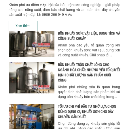
NHỮNG YẾU TỐ QUYẾT ĐỊNH KHI CHỌN
Khám phá ưu điểm vượt trội của bồn trộn sơn công nghiệp – giải pháp
BỒN KHUẤY SƠN: VẬT LIỆU, DUNG TÍCH VÀ
nâng cao năng suất, đảm bảo chất lượng và an toàn cho dây chuyền
CÔNG SUẤT KHUẤY
sản xuất hiện đại. Lh 0909 266 949 Á Âu
Khám phá các yếu tố quan trọng khi
chọn bồn khuấy sơn: Vật liệu, dung tích
Xem thêm
và công suất khuấy. Giải pháp tối...
BỒN KHUẤY TRỘN CHẤT LỎNG CHO
NGÀNH HÓA CHẤT: NHỮNG YẾU TỐ QUYẾT
ĐỊNH CHẤT LƯỢNG SẢN PHẨM CUỐI
CÙNG
Khám phá những yếu tố quan trọng
quyết định chất lượng sản phẩm khi sử
dụng bồn khuấy trộn chất lỏng trong...
TỐI ƯU CHI PHÍ ĐẦU TƯ NHỜ LỰA CHỌN
ĐÚNG DỤNG CỤ KHUẤY SƠN CHO DÂY
Chính sách giao hàng
CHUYỀN SẢN XUẤT
Chọn đúng dụng cụ khuấy sơn giúp tối
ưu chi phí, nâng cao chất lượng sản
xuất. Tìm hiểu giải pháp từ Công...
XU HƯỚNG SỬ DỤNG MÁY KHUẤY SƠN
KHÍ NÉN TRONG NGÀNH SẢN XUẤT HIỆN
ĐẠI: AN TOÀN – TIẾT KIỆM – BỀN BỈ