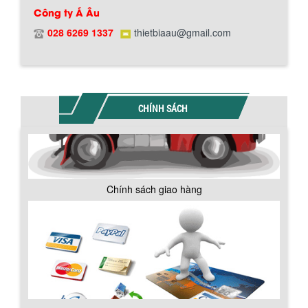
Công ty Á Âu
Bồn chứa giải nhiệt sơn, mực in có cấu
tạo gồm 2 lớp inox và được dùng để
028 6269 1337
thietbiaau@gmail.com
làm giảm nhiệt độ của nguyên...
MÁY TRỘN BỘT KHÔ 500KG
Máy trộn bột khô 500kg được thiết kế
CHÍNH SÁCH
thân bồn nằm ngang, với cánh trộn bột
xoay đảo thuận nghịch. Vật liệu...
MÁY TRỘN BỘT KHÔ 200KG
Chính sách giao hàng
Máy trộn bột khô 200kg được gia công
sản xuất tại công ty Á Âu. Máy dùng
trộn các loại bột khô trong các ngành...
VÌ SAO DOANH NGHIỆP NÊN CHỌN MÁY
NGHIỀN MÀU SƠN Á ÂU?
Khám phá lý do doanh nghiệp nên
chọn máy nghiền màu sơn Á Âu: hiệu