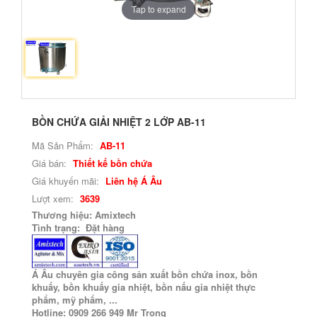
Tap to expand
BỒN CHỨA GIẢI NHIỆT 2 LỚP AB-11
Mã Sản Phẩm:
AB-11
Giá bán:
Thiết kế bồn chứa
Giá khuyến mãi:
Liên hệ Á Âu
Lượt xem:
3639
Thương hiệu: Amixtech
Tình trạng: Đặt hàng
Á Âu chuyên gia công sản xuất bồn chứa inox, bồn
khuấy, bồn khuấy gia nhiệt, bồn nấu gia nhiệt thực
phẩm, mỹ phẩm, ...
Hotline: 0909 266 949 Mr Trọng