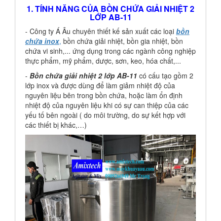
1. TÍNH NĂNG CỦA BỒN CHỨA GIẢI NHIỆT 2
LỚP AB-11
- Công ty Á Âu chuyên thiết kế sản xuất các loại
bồn
chứa inox
,
bồn chứa giải nhiệt, bồn gia nhiệt, bồn
chứa vi sinh,... ứng dụng trong các ngành công nghiệp
thực phẩm, mỹ phẩm, dược, sơn, keo, hóa chất,...
-
Bồn chứa giải nhiệt
2 lớp AB-11
có cấu tạo gồm 2
lớp inox và được dùng để làm giảm nhiệt độ của
nguyên liệu bên trong bồn chứa, hoặc làm ổn định
nhiệt độ của nguyên liệu khi có sự can thiệp của các
yếu tố bên ngoài ( do môi trường, do sự kết hợp với
các thiết bị khác,…)