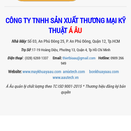
bảo an toàn khi vận hành và nâng cao
chất...
BỒN KHUẤY SÀN THAO TÁC – GIẢI PHÁP
CÔNG TY TNHH SẢN XUẤT THƯƠNG MẠI KỸ
TOÀN DIỆN CHO SẢN XUẤT THỰC PHẨM,
MỸ PHẨM VÀ HÓA CHẤT
THUẬT
Á ÂU
Khám phá thiết kế bồn khuấy sàn thao
tác inox an toàn, tiện lợi, phù hợp sản
Nhà Máy
:
Số 03, An Phú Đông 25, P. An Phú Đông, Quận 12, Tp.HCM
xuất thực phẩm, mỹ phẩm, hóa chất....
Trụ Sở
:17-19 Hoàng Diệu, Phường 13, Quận 4, Tp Hồ Chí Minh
VÌ SAO CÁC XƯỞNG SƠN NÊN CHỌN MÁY
Điện thoại
: (028) 6269 1337
Email:
thietbiaau@gmail.com
Hotline:
0909 266
CHIẾT RÓT SƠN 1 VÒI CỦA Á ÂU?
949
Khám phá lý do vì sao máy chiết rót sơn
1 vòi của Á Âu là lựa chọn hàng đầu
Website:
www.maykhuayaau.com
amixtech.com
bonkhuayaau.com
cho các xưởng sơn: chính xác, tiết...
www.
aautech.vn
Á Âu quản lý chất lượng theo TC ISO 9001-2015 *
Thương hiệu đăng ký bản
BÊN TRONG NHÀ MÁY Á ÂU: HÀNH TRÌNH
quyền
TẠO NÊN NHỮNG CHIẾC BỒN KHUẤY INOX
ĐẠT CHUẨN
Khám phá quy trình gia công bồn khuấy
inox tại nhà máy Á Âu – nơi tạo ra thiết
bị chuẩn kỹ thuật, bền bỉ, theo...
MÁY NGHIỀN THUỐC BVTV – GIẢI PHÁP