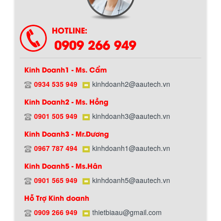
HOTLINE:
0909 266 949
Kinh Doanh1 - Ms. Cẩm
0934 535 949
kinhdoanh2@aautech.vn
Kinh Doanh2 - Ms. Hồng
0901 505 949
kinhdoanh3@aautech.vn
Kinh Doanh3 - Mr.Dương
0967 787 494
kinhdoanh1@aautech.vn
Kinh Doanh5 - Ms.Hân
0901 565 949
kinhdoanh5@aautech.vn
Hỗ Trợ Kinh doanh
0909 266 949
thietbiaau@gmail.com
BỒN CHỨA GIẢI NHIỆT SƠN, MỰC IN