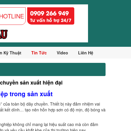
0909 266 949
HOTLINE
Tư vấn hỗ trợ 24/7
n Kỹ Thuật
Tin Tức
Video
Liên Hệ
chuyền sản xuất hiện đại
iệp trong sản xuất
m” của toàn bộ dây chuyền. Thiết bị này đảm nhiệm vai
hất kết dính… tạo nên hỗn hợp sơn có độ mịn, độ bóng và
 nghiệp không chỉ mang lại hiệu suất cao mà còn đảm
n và yêu cầu khắt khe của thị trường hiện nay.