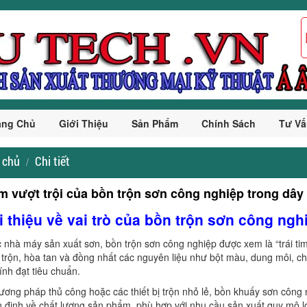
ang Chủ
Giới Thiệu
Sản Phẩm
Chính Sách
Tư Vấ
 chủ
Chi tiết
m vượt trội của bồn trộn sơn công nghiệp trong dây 
i thiệu về vai trò của bồn trộn sơn công ngh
 nhà máy sản xuất sơn, bồn trộn sơn công nghiệp được xem là “trái ti
 trộn, hòa tan và đồng nhất các nguyên liệu như bột màu, dung môi, c
nh đạt tiêu chuẩn.
ương pháp thủ công hoặc các thiết bị trộn nhỏ lẻ, bồn khuấy sơn công
 định về chất lượng sản phẩm, phù hợp với nhu cầu sản xuất quy mô lớ