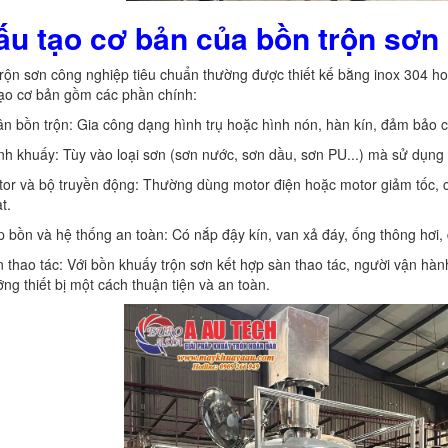
ấu tạo cơ bản của bồn trộn sơn
rộn sơn công nghiệp tiêu chuẩn thường được thiết kế bằng inox 304 h
tạo cơ bản gồm các phần chính:
n bồn trộn: Gia công dạng hình trụ hoặc hình nón, hàn kín, đảm bảo ch
h khuấy: Tùy vào loại sơn (sơn nước, sơn dầu, sơn PU...) mà sử dụng
or và bộ truyền động: Thường dùng motor điện hoặc motor giảm tốc, có
t.
 bồn và hệ thống an toàn: Có nắp đậy kín, van xả đáy, ống thông hơi, 
 thao tác: Với bồn khuấy trộn sơn kết hợp sàn thao tác, người vận hàn
ng thiết bị một cách thuận tiện và an toàn.