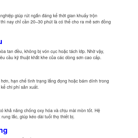
ghiệp giúp rút ngắn đáng kể thời gian khuấy trộn
 thì nay chỉ cần 20–30 phút là có thể cho ra mẻ sơn đồng
u
òa tan đều, không bị vón cục hoặc tách lớp. Nhờ vậy,
êu cầu kỹ thuật khắt khe của các dòng sơn cao cấp.
u hơn, hạn chế tình trạng lắng đọng hoặc bám dính trong
kể chi phí sản xuất.
có khả năng chống oxy hóa và chịu mài mòn tốt. Hệ
ung lắc, giúp kéo dài tuổi thọ thiết bị.
ờng