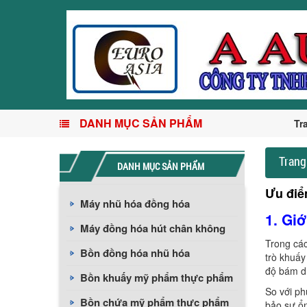
DANH MỤC SẢN PHẨM
Tr
Trang
DANH MỤC SẢN PHẨM
Ưu điể
Máy nhũ hóa đồng hóa
1. Giớ
Máy đồng hóa hút chân không
Trong các
Bồn đồng hóa nhũ hóa
trò khuấy
độ bám dí
Bồn khuấy mỹ phẩm thực phẩm
So với ph
Bồn chứa mỹ phẩm thực phẩm
bảo sự ổn