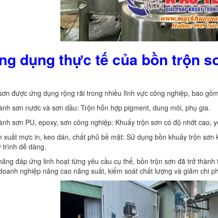
ng dụng thực tế của bồn trộn s
t
sơn được ứng dụng rộng rãi trong nhiều lĩnh vực công nghiệp, bao gồm
nh sơn nước và sơn dầu: Trộn hỗn hợp pigment, dung môi, phụ gia.
nh sơn PU, epoxy, sơn công nghiệp: Khuấy trộn sơn có độ nhớt cao, y
 xuất mực in, keo dán, chất phủ bề mặt: Sử dụng bồn khuấy trộn sơn 
 trình dễ dàng.
ăng đáp ứng linh hoạt từng yêu cầu cụ thể, bồn trộn sơn đã trở thành t
 doanh nghiệp nâng cao năng suất, kiểm soát chất lượng và giảm chi p