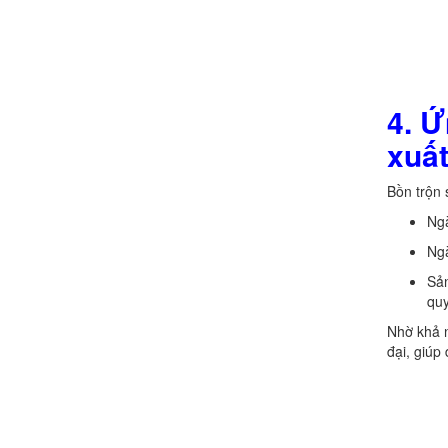
4. Ứ
xuấ
Bồn trộn 
Ngà
Ngà
Sản
quy
Nhờ khả n
đại, giúp