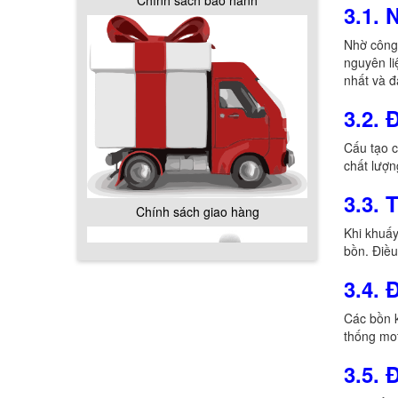
Chính sách bảo hành
3.1. 
Nhờ công 
nguyên li
nhất và đ
3.2.
Cấu tạo c
chất lượn
3.3. 
Chính sách giao hàng
Khi khuấy
bồn. Điều
3.4. 
Các bồn k
thống mot
Hướng dẫn thanh toán mua hàng
3.5. 