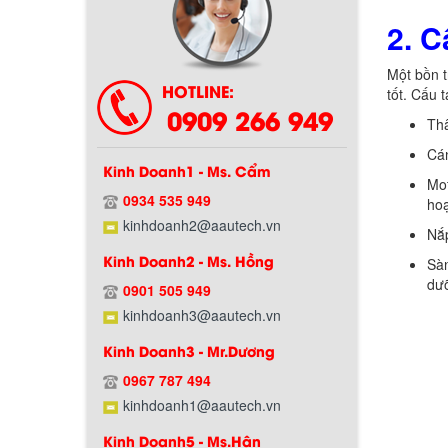
2. C
Một bồn t
HOTLINE:
tốt. Cấu 
0909 266 949
Thâ
Cán
Kinh Doanh1 - Ms. Cẩm
Mot
0934 535 949
hoạ
Chính sách bảo hành
kinhdoanh2@aautech.vn
Nắp
Kinh Doanh2 - Ms. Hồng
Sàn
dưỡ
0901 505 949
kinhdoanh3@aautech.vn
Kinh Doanh3 - Mr.Dương
0967 787 494
kinhdoanh1@aautech.vn
Kinh Doanh5 - Ms.Hân