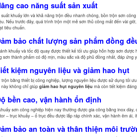
Nâng cao năng suất sản xuất
suất khuấy lớn và khả năng trộn đều nhanh chóng, bồn trộn sơn công n
ệu. Nếu trước đây, quá trình trộn một mẻ sơn thủ công mất đến vài giờ,
ạt tiêu chuẩn.
 Đảm bảo chất lượng sản phẩm đồng đề
ánh khuấy và tốc độ quay được thiết kế tối ưu giúp hỗn hợp sơn được h
g sơn thành phẩm có độ mịn, màu sắc và độ phủ đồng nhất, đáp ứng y
Tiết kiệm nguyên liệu và giảm hao hụt
 trộn bằng thiết bị công nghiệp, lượng nguyên liệu được sử dụng tối ư
 này không chỉ giúp
giảm hao hụt nguyên liệu
mà còn tiết kiệm đáng 
Độ bền cao, vận hành ổn định
huấy sơn công nghiệp hiện nay thường được gia công bằng inox dày, 
or – trục khuấy – ổ trục đều được lắp ráp chính xác, vận hành êm ái, ít r
Đảm bảo an toàn và thân thiện môi trư