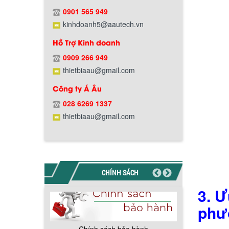
Chính sách giao hàng
0901 565 949
kinhdoanh5@aautech.vn
Hỗ Trợ Kinh doanh
0909 266 949
thietbiaau@gmail.com
Công ty Á Âu
Hướng dẫn thanh toán mua hàng
028 6269 1337
thietbiaau@gmail.com
CHÍNH SÁCH
Chính sách đổi trả hàng
3. Ư
phư