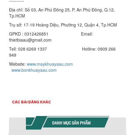
----------
Địa chỉ: Số 03, An Phú Đông 25, P. An Phú Đông, Q.12,
Tp.HCM
Trụ sở: 17-19 Hoàng Diệu, Phường 12, Quận 4, Tp.HCM
GPKD : 0312426851 Email:
thietbiaau@gmail.com
Tell: 028 6269 1337 Hotline: 0909 266
949
Website:
www.maykhuayaau.com
www.bonkhuayaau.com
CÁC BÀI ĐĂNG KHÁC
DANH MỤC SẢN PHẨM