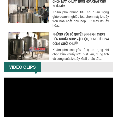
giúp doanh nghiệp lựa chọn máy khuấy
trộn hóa chất phù hợp. Từ máy khuấy
hóa...
NHỮNG YẾU TỐ QUYẾT ĐỊNH KHI CHỌN
BỒN KHUẤY SƠN: VẬT LIỆU, DUNG TÍCH VÀ
CÔNG SUẤT KHUẤY
Khám phá các yếu tố quan trọng khi
chọn bồn khuấy sơn: Vật liệu, dung tích
và công suất khuấy. Giải pháp tối...
BỒN KHUẤY TRỘN CHẤT LỎNG CHO
NGÀNH HÓA CHẤT: NHỮNG YẾU TỐ QUYẾT
ĐỊNH CHẤT LƯỢNG SẢN PHẨM CUỐI
CÙNG
VIDEO CLIPS
Khám phá những yếu tố quan trọng
quyết định chất lượng sản phẩm khi sử
dụng bồn khuấy trộn chất lỏng trong...
TỐI ƯU CHI PHÍ ĐẦU TƯ NHỜ LỰA CHỌN
ĐÚNG DỤNG CỤ KHUẤY SƠN CHO DÂY
CHUYỀN SẢN XUẤT
Chọn đúng dụng cụ khuấy sơn giúp tối
ưu chi phí, nâng cao chất lượng sản
xuất. Tìm hiểu giải pháp từ Công...