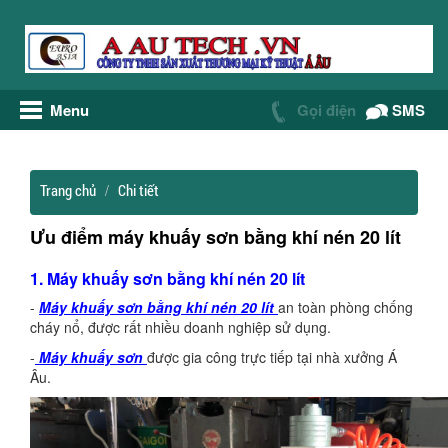
Menu
Gọi điện
SMS
Trang chủ
Chi tiết
Ưu điểm máy khuấy sơn bằng khí nén 20 lít
1. Máy khuấy sơn bằng khí nén 20 lít
-
Máy khuấy sơn bằng khí nén 20 lít
an toàn phòng chống
cháy nổ, được rất nhiều doanh nghiệp sử dụng.
-
Máy khuấy sơn
được gia công trực tiếp tại nhà xưởng Á
Âu.