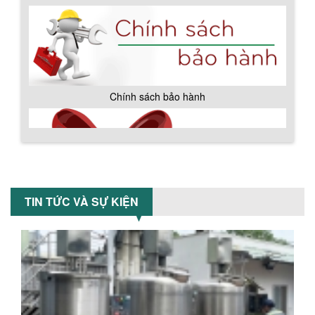
BỒN CHỨA GIẢI NHIỆT SƠN, MỰC IN
Bồn chứa giải nhiệt sơn, mực in có cấu
tạo gồm 2 lớp inox và được dùng để
làm giảm nhiệt độ của nguyên...
Chính sách bảo hành
MÁY TRỘN BỘT KHÔ 500KG
Máy trộn bột khô 500kg được thiết kế
thân bồn nằm ngang, với cánh trộn bột
xoay đảo thuận nghịch. Vật liệu...
TIN TỨC VÀ SỰ KIỆN
MÁY TRỘN BỘT KHÔ 200KG
Máy trộn bột khô 200kg được gia công
sản xuất tại công ty Á Âu. Máy dùng
trộn các loại bột khô trong các ngành...
VÌ SAO DOANH NGHIỆP NÊN CHỌN MÁY