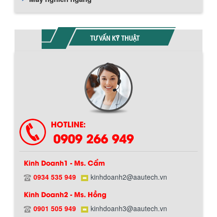
TƯ VẤN KỸ THUẬT
HOTLINE:
0909 266 949
Kinh Doanh1 - Ms. Cẩm
0934 535 949
kinhdoanh2@aautech.vn
Kinh Doanh2 - Ms. Hồng
0901 505 949
kinhdoanh3@aautech.vn
Chính sách giao hàng