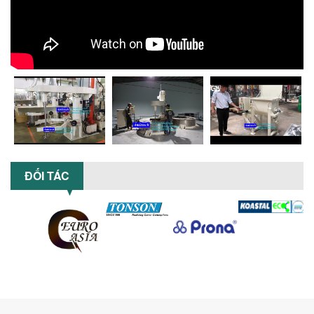
XU HƯỚNG SỬ DỤNG MÁY KHUẤY SƠN
KHÍ NÉN TRONG NGÀNH SẢN XUẤT HIỆN
ĐẠI: AN TOÀN – TIẾT KIỆM – BỀN BỈ
Khám phá xu hướng máy khuấy sơn khí
nén – Giải pháp an toàn, tiết kiệm, bền
bỉ cho sản xuất sơn công nghiệp...
CÓ NÊN ĐẦU TƯ MÁY NGHIỀN DUNG MÔI
GIÁ RẺ CHO NGÀNH HÓA CHẤT?
Máy nghiền dung môi giá rẻ có thực sự
phù hợp với ngành hóa chất? Bài viết
phân tích ưu, nhược điểm của máy...
ĐỐI TÁC
5 LỢI ÍCH NỔI BẬT KHI SỬ DỤNG MÁY
KHUẤY SƠN DÙNG ĐIỆN TRONG SẢN XUẤT
Khám phá 5 lợi ích khi sử dụng máy
khuấy sơn dùng điện: nâng cao chất
lượng, tiết kiệm chi phí, tăng năng
suất,...
TỐI ƯU NĂNG SUẤT VÀ CHI PHÍ VỚI MÁY
KHUẤY 3 TRỤC CÔNG SUẤT LỚN
Tối ưu năng suất và tiết kiệm chi phí