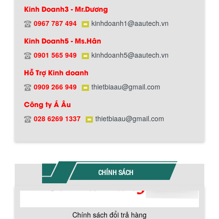
Kinh Doanh3 - Mr.Dương
0967 787 494
kinhdoanh1@aautech.vn
Kinh Doanh5 - Ms.Hân
0901 565 949
kinhdoanh5@aautech.vn
Hỗ Trợ Kinh doanh
0909 266 949
thietbiaau@gmail.com
Công ty Á Âu
Hướng dẫn thanh toán mua hàng
028 6269 1337
thietbiaau@gmail.com
CHÍNH SÁCH
Chính sách đổi trả hàng