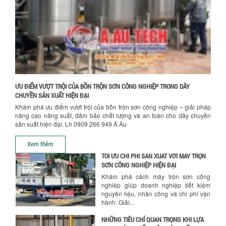
NGHIỀN MÀU SƠN Á ÂU?
Chính sách giao hàng
Khám phá lý do doanh nghiệp nên
chọn máy nghiền màu sơn Á Âu: hiệu
suất cao, kiểm soát nhiệt tốt, tiết kiệm
chi...
ƯU ĐÃI ĐẶC BIỆT: GIÁ MÁY KHUẤY SƠN
CÔNG NGHIỆP GIẢM SỐC
Ưu đãi đặc biệt: Giá máy khuấy sơn
ƯU ĐIỂM VƯỢT TRỘI CỦA BỒN TRỘN SƠN CÔNG NGHIỆP TRONG DÂY
công nghiệp giảm sốc lên đến 20%.
CHUYỀN SẢN XUẤT HIỆN ĐẠI
Tiết kiệm chi phí, nhận ngay máy
Khám phá ưu điểm vượt trội của bồn trộn sơn công nghiệp – giải pháp
khuấy...
nâng cao năng suất, đảm bảo chất lượng và an toàn cho dây chuyền
sản xuất hiện đại. Lh 0909 266 949 Á Âu
TỐI ƯU CHI PHÍ SẢN XUẤT VỚI MÁY TRỘN
Hướng dẫn thanh toán mua hàng
SƠN CÔNG NGHIỆP HIỆN ĐẠI
Xem thêm
Khám phá cách máy trộn sơn công
nghiệp giúp doanh nghiệp tiết kiệm
nguyên liệu, nhân công và chi phí vận
hành. Giải...
NHỮNG TIÊU CHÍ QUAN TRỌNG KHI LỰA
CHỌN MÁY KHUẤY TRỘN HÓA CHẤT CHO
NHÀ MÁY
Khám phá những tiêu chí quan trọng