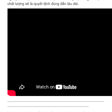
chất lượng sẽ là quyết định đúng đắn lâu dài.
-----------------------------------------------------------------------------
-----------------------------------------------------------------