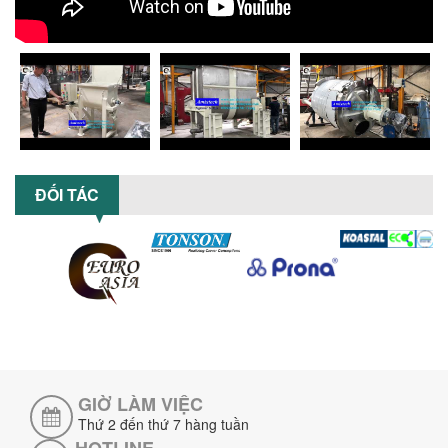
5 LỢI ÍCH NỔI BẬT KHI SỬ DỤNG MÁY
KHUẤY SƠN DÙNG ĐIỆN TRONG SẢN XUẤT
Khám phá 5 lợi ích khi sử dụng máy
khuấy sơn dùng điện: nâng cao chất
lượng, tiết kiệm chi phí, tăng năng
suất,...
TỐI ƯU NĂNG SUẤT VÀ CHI PHÍ VỚI MÁY
KHUẤY 3 TRỤC CÔNG SUẤT LỚN
ĐỐI TÁC
Tối ưu năng suất và tiết kiệm chi phí
hiệu quả với máy khuấy 3 trục công
suất lớn – giải pháp khuấy trộn...
NHỮNG LỖI THƯỜNG GẶP KHI VẬN HÀNH
MÁY KHUẤY SƠN NÂNG KHÍ VÀ CÁCH
KHẮC PHỤC
Tổng hợp lỗi thường gặp khi vận hành
máy khuấy sơn nâng khí 200 lít và cách
khắc phục hiệu quả giúp doanh
nghiệp...
GIỜ LÀM VIỆC
MÁY NGHIỀN HỮU CƠ LỎNG: GIẢI PHÁP
Thứ 2 đến thứ 7 hàng tuần
TỐI ƯU VỚI CÔNG NGHỆ MÁY NGHIỀN