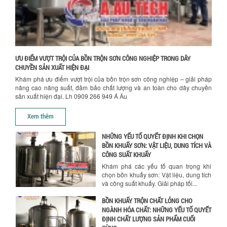
SƠN CÔNG NGHIỆP HIỆN ĐẠI
Khám phá cách máy trộn sơn công
nghiệp giúp doanh nghiệp tiết kiệm
nguyên liệu, nhân công và chi phí vận
hành. Giải...
Chính sách bảo hành
ƯU ĐIỂM VƯỢT TRỘI CỦA BỒN TRỘN SƠN CÔNG NGHIỆP TRONG DÂY
NHỮNG TIÊU CHÍ QUAN TRỌNG KHI LỰA
CHUYỀN SẢN XUẤT HIỆN ĐẠI
CHỌN MÁY KHUẤY TRỘN HÓA CHẤT CHO
Khám phá ưu điểm vượt trội của bồn trộn sơn công nghiệp – giải pháp
NHÀ MÁY
nâng cao năng suất, đảm bảo chất lượng và an toàn cho dây chuyền
Khám phá những tiêu chí quan trọng
sản xuất hiện đại. Lh 0909 266 949 Á Âu
giúp doanh nghiệp lựa chọn máy khuấy
trộn hóa chất phù hợp. Từ máy khuấy
Xem thêm
hóa...
NHỮNG YẾU TỐ QUYẾT ĐỊNH KHI CHỌN
BỒN KHUẤY SƠN: VẬT LIỆU, DUNG TÍCH VÀ
CÔNG SUẤT KHUẤY
Khám phá các yếu tố quan trọng khi
chọn bồn khuấy sơn: Vật liệu, dung tích
và công suất khuấy. Giải pháp tối...
BỒN KHUẤY TRỘN CHẤT LỎNG CHO
NGÀNH HÓA CHẤT: NHỮNG YẾU TỐ QUYẾT
ĐỊNH CHẤT LƯỢNG SẢN PHẨM CUỐI