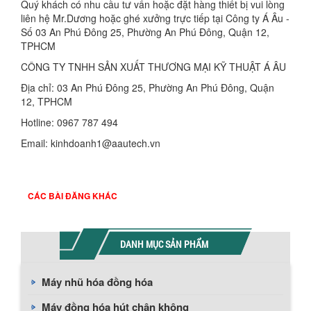
Quý khách có nhu cầu tư vấn hoặc đặt hàng thiết bị vui lòng
liên hệ Mr.Dương hoặc ghé xưởng trực tiếp tại Công ty Á Âu -
Số 03 An Phú Đông 25, Phường An Phú Đông, Quận 12,
TPHCM
CÔNG TY TNHH SẢN XUẤT THƯƠNG MẠI KỸ THUẬT Á ÂU
Địa chỉ:
03 An Phú Đông 25, Phường An Phú Đông, Quận
12, TPHCM
Hotline:
0967 787 494
Email:
kinhdoanh1@aautech.vn
CÁC BÀI ĐĂNG KHÁC
DANH MỤC SẢN PHẨM
Máy nhũ hóa đồng hóa
Máy đồng hóa hút chân không