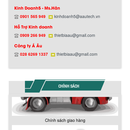
Kinh Doanh5 - Ms.Hân
0901 565 949
kinhdoanh5@aautech.vn
Hỗ Trợ Kinh doanh
0909 266 949
thietbiaau@gmail.com
Công ty Á Âu
028 6269 1337
thietbiaau@gmail.com
BỒN CHỨA GIẢI NHIỆT SƠN, MỰC IN
Bồn chứa giải nhiệt sơn, mực in có cấu
CHÍNH SÁCH
tạo gồm 2 lớp inox và được dùng để
làm giảm nhiệt độ của nguyên...
MÁY TRỘN BỘT KHÔ 500KG
Chính sách giao hàng
Máy trộn bột khô 500kg được thiết kế
thân bồn nằm ngang, với cánh trộn bột
xoay đảo thuận nghịch. Vật liệu...