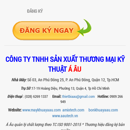
đình về hiệu quả, năng suất và...
ĐĂNG KÝ
SO SÁNH MÁY KHUẤY PHÒNG NỔ VỚI MÁY
KHUẤY THƯỜNG: KHÁC BIỆT VÀ GIÁ TRỊ
MANG LẠI
So sánh máy khuấy phòng nổ và máy
khuấy thường chi tiết: sự khác biệt về an
toàn, giá trị mang lại, ứng dụng...
TAY KẸP THÙNG TRÊN MÁY KHUẤY SƠN
30HP: TĂNG ĐỘ ỔN ĐỊNH VÀ AN TOÀN KHI
CÔNG TY TNHH SẢN XUẤT THƯƠNG MẠI KỸ
VẬN HÀNH
THUẬT
Á ÂU
Tay kẹp thùng trên máy khuấy sơn
30HP giúp giữ ổn định thùng chứa, đảm
bảo an toàn khi vận hành và nâng cao
Nhà Máy
:
Số 03, An Phú Đông 25, P. An Phú Đông, Quận 12, Tp.HCM
chất...
Trụ Sở
:17-19 Hoàng Diệu, Phường 13, Quận 4, Tp Hồ Chí Minh
BỒN KHUẤY SÀN THAO TÁC – GIẢI PHÁP
Điện thoại
: (028) 6269 1337
Email:
thietbiaau@gmail.com
Hotline:
0909 266
TOÀN DIỆN CHO SẢN XUẤT THỰC PHẨM,
949
MỸ PHẨM VÀ HÓA CHẤT
Website:
www.maykhuayaau.com
amixtech.com
bonkhuayaau.com
Khám phá thiết kế bồn khuấy sàn thao
tác inox an toàn, tiện lợi, phù hợp sản
www.
aautech.vn
xuất thực phẩm, mỹ phẩm, hóa chất....
Á Âu quản lý chất lượng theo TC ISO 9001-2015 *
Thương hiệu đăng ký bản