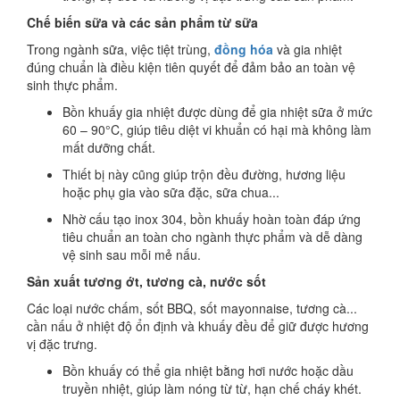
Chế biến sữa và các sản phẩm từ sữa
Trong ngành sữa, việc tiệt trùng,
đồng hóa
và gia nhiệt
đúng chuẩn là điều kiện tiên quyết để đảm bảo an toàn vệ
sinh thực phẩm.
Bồn khuấy gia nhiệt được dùng để gia nhiệt sữa ở mức
60 – 90°C, giúp tiêu diệt vi khuẩn có hại mà không làm
mất dưỡng chất.
Thiết bị này cũng giúp trộn đều đường, hương liệu
hoặc phụ gia vào sữa đặc, sữa chua...
Nhờ cấu tạo inox 304, bồn khuấy hoàn toàn đáp ứng
tiêu chuẩn an toàn cho ngành thực phẩm và dễ dàng
vệ sinh sau mỗi mẻ nấu.
Sản xuất tương ớt, tương cà, nước sốt
Các loại nước chấm, sốt BBQ, sốt mayonnaise, tương cà...
cần nấu ở nhiệt độ ổn định và khuấy đều để giữ được hương
vị đặc trưng.
Bồn khuấy có thể gia nhiệt bằng hơi nước hoặc dầu
truyền nhiệt, giúp làm nóng từ từ, hạn chế cháy khét.