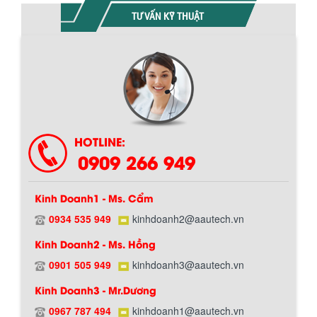
TƯ VẤN KỸ THUẬT
HOTLINE:
0909 266 949
Kinh Doanh1 - Ms. Cẩm
0934 535 949
kinhdoanh2@aautech.vn
Kinh Doanh2 - Ms. Hồng
0901 505 949
kinhdoanh3@aautech.vn
Kinh Doanh3 - Mr.Dương
0967 787 494
kinhdoanh1@aautech.vn