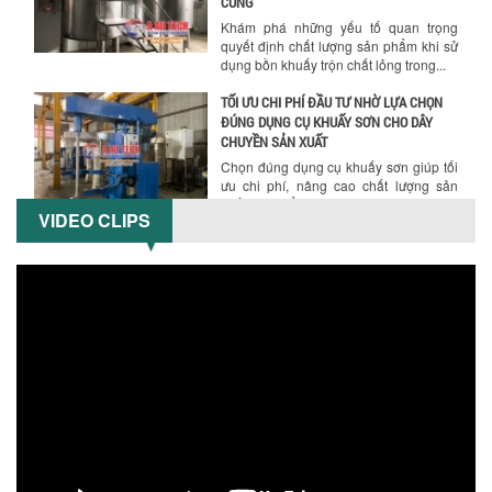
Chính sách giao hàng
CÙNG
Khám phá những yếu tố quan trọng
quyết định chất lượng sản phẩm khi sử
dụng bồn khuấy trộn chất lỏng trong...
TỐI ƯU CHI PHÍ ĐẦU TƯ NHỜ LỰA CHỌN
ĐÚNG DỤNG CỤ KHUẤY SƠN CHO DÂY
CHUYỀN SẢN XUẤT
Chọn đúng dụng cụ khuấy sơn giúp tối
ưu chi phí, nâng cao chất lượng sản
xuất. Tìm hiểu giải pháp từ Công...
VIDEO CLIPS
XU HƯỚNG SỬ DỤNG MÁY KHUẤY SƠN
KHÍ NÉN TRONG NGÀNH SẢN XUẤT HIỆN
Hướng dẫn thanh toán mua hàng
ĐẠI: AN TOÀN – TIẾT KIỆM – BỀN BỈ
Khám phá xu hướng máy khuấy sơn khí
nén – Giải pháp an toàn, tiết kiệm, bền
bỉ cho sản xuất sơn công nghiệp...
CÓ NÊN ĐẦU TƯ MÁY NGHIỀN DUNG MÔI
GIÁ RẺ CHO NGÀNH HÓA CHẤT?
Máy nghiền dung môi giá rẻ có thực sự
phù hợp với ngành hóa chất? Bài viết
phân tích ưu, nhược điểm của máy...