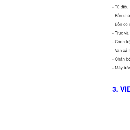
- Tủ điều
- Bồn ch
- Bồn có 
- Trục và
- Cánh tr
- Van xả l
- Chân bồ
- Máy trộ
3. V