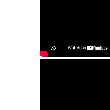
Bồn chứa giải nhiệt sơn, mực
in có cấu tạo gồm 2 lớp inox và
được dùng để làm giảm nhiệt
độ của nguyên...
MÁY TRỘN BỘT KHÔ 500KG
Máy trộn bột khô 500kg được
thiết kế thân bồn nằm ngang,
với cánh trộn bột xoay đảo
thuận nghịch. Vật liệu...
MÁY TRỘN BỘT KHÔ 200KG
Máy trộn bột khô 200kg được
gia công sản xuất tại công ty Á
Âu. Máy dùng trộn các loại bột
khô trong các ngành...
VÌ SAO DOANH NGHIỆP NÊN
CHỌN MÁY NGHIỀN MÀU SƠN Á
ÂU?
Khám phá lý do doanh nghiệp
nên chọn máy nghiền màu sơn
Á Âu: hiệu suất cao, kiểm soát
nhiệt tốt, tiết kiệm chi...