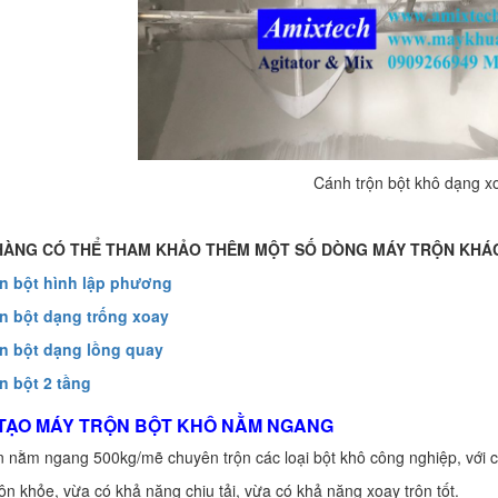
Cánh trộn bột khô dạng x
ÀNG CÓ THỂ THAM KHẢO THÊM MỘT SỐ DÒNG MÁY TRỘN KHÁC
ộn bột hình lập phương
ộn bột dạng trống xoay
ộn bột dạng lồng quay
ộn bột 2 tầng
 TẠO MÁY TRỘN BỘT KHÔ NẰM NGANG
n nằm ngang 500kg/mẽ chuyên trộn các loại bột khô công nghiệp, với c
rộn khỏe, vừa có khả năng chịu tải, vừa có khả năng xoay trộn tốt.