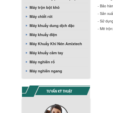
- Bảo hàn
Máy trộn bột khô
- Sản xuấ
Máy chiết rót
- Sử dụn
Máy khuấy dung dịch đặc
- Mẽ trộ
Máy khuấy điện
Máy Khuấy Khí Nén Amixtech
Máy khuấy cầm tay
Máy nghiền rổ
Máy nghiền ngang
TƯ VẤN KỸ THUẬT