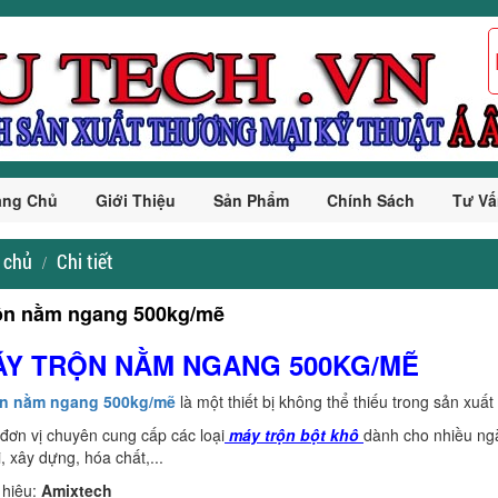
ang Chủ
Giới Thiệu
Sản Phẩm
Chính Sách
Tư Vấ
 chủ
Chi tiết
ộn nằm ngang 500kg/mẽ
MÁY TRỘN NẰM NGANG 500KG/MẼ
rộn nằm ngang 500kg/mẽ
là một thiết bị không thể thiếu trong sản xuất
 đơn vị chuyên cung cấp các loại
máy trộn bột khô
dành cho nhiều ng
, xây dựng, hóa chất,...
hiệu:
Amixtech