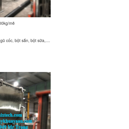
500kg/mẽ
ũ cốc, bột sắn, bột sữa,....