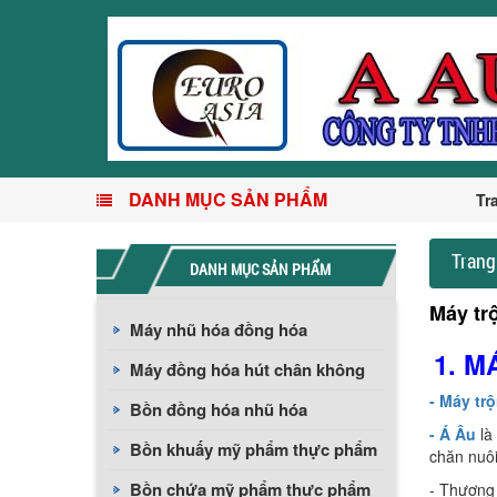
DANH MỤC SẢN PHẨM
Tr
Trang
DANH MỤC SẢN PHẨM
Máy tr
Máy nhũ hóa đồng hóa
1. 
Máy đồng hóa hút chân không
- Máy t
Bồn đồng hóa nhũ hóa
- Á Âu
là
Bồn khuấy mỹ phẩm thực phẩm
chăn nuôi
Bồn chứa mỹ phẩm thực phẩm
- Thương 