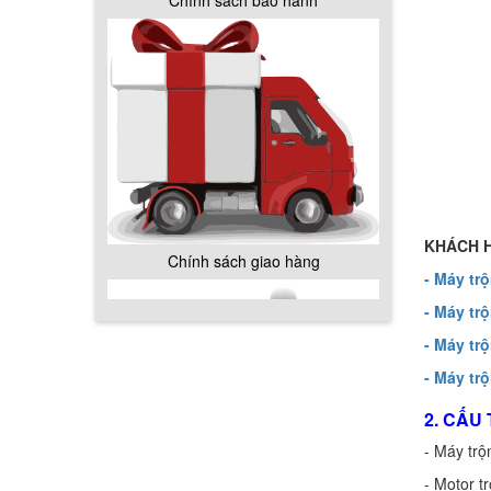
Chính sách giao hàng
KHÁCH H
Hướng dẫn thanh toán mua hàng
- Máy tr
- Máy tr
- Máy tr
- Máy tr
2. CẤU
Chính sách đổi trả hàng
- Máy trộ
- Motor t