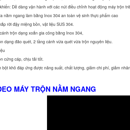
 khiển: Dễ dàng vận hành với các nút điều chỉnh hoạt động máy trộn trên
ứa nằm ngang làm bằng Inox 304 an toàn vệ sinh thực phẩm cao
nắp rời đậy miệng bồn, vật liệu SUS 304.
 cánh trộn dạng xoắn gia công bằng Inox 304,
ộn dạng đão quét, 2 tầng cánh vừa quét vừa trộn nguyên liệu.
iệu
n cứng cáp, chịu tải tốt.
n bột khô đáp ứng được năng suất, chất lượng, giảm chi phí, giảm nhân 
IDEO MÁY TRỘN NẰM NGANG
BỒN CHỨA GIẢI NHIỆT SƠN, MỰC
IN