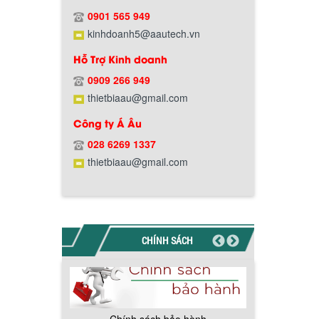
Hướng dẫn thanh toán mua hàng
0901 565 949
kinhdoanh5@aautech.vn
Hỗ Trợ Kinh doanh
0909 266 949
thietbiaau@gmail.com
Chính sách đổi trả hàng
Công ty Á Âu
028 6269 1337
thietbiaau@gmail.com
Chính sách bảo hành
CHÍNH SÁCH