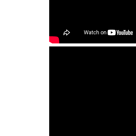
ƯU ĐÃI ĐẶC BIỆT: GIÁ MÁY
KHUẤY SƠN CÔNG NGHIỆP GIẢM
SỐC
Ưu đãi đặc biệt: Giá máy khuấy
sơn công nghiệp giảm sốc lên
đến 20%. Tiết kiệm chi phí,
nhận ngay máy khuấy...
TỐI ƯU CHI PHÍ SẢN XUẤT VỚI
MÁY TRỘN SƠN CÔNG NGHIỆP
HIỆN ĐẠI
Khám phá cách máy trộn sơn
công nghiệp giúp doanh
nghiệp tiết kiệm nguyên liệu,
nhân công và chi phí vận
hành. Giải...
NHỮNG TIÊU CHÍ QUAN TRỌNG
KHI LỰA CHỌN MÁY KHUẤY TRỘN
HÓA CHẤT CHO NHÀ MÁY
Khám phá những tiêu chí quan
trọng giúp doanh nghiệp lựa
chọn máy khuấy trộn hóa chất
phù hợp. Từ máy khuấy hóa...