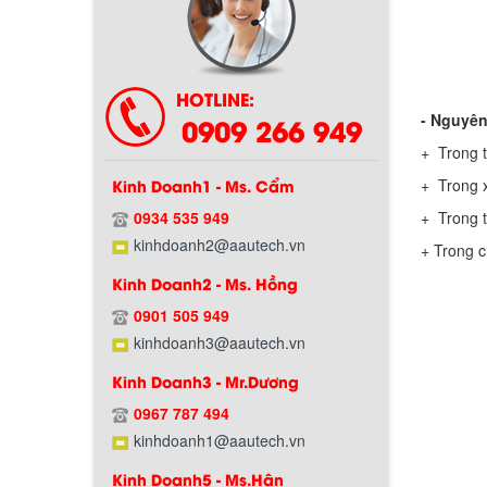
Chính sách bảo hành
HOTLINE:
- Nguyên 
0909 266 949
+ Trong t
Kinh Doanh1 - Ms. Cẩm
+ Trong x
0934 535 949
+ Trong t
kinhdoanh2@aautech.vn
+ Trong ch
Kinh Doanh2 - Ms. Hồng
Chính sách giao hàng
0901 505 949
kinhdoanh3@aautech.vn
Kinh Doanh3 - Mr.Dương
0967 787 494
kinhdoanh1@aautech.vn
Kinh Doanh5 - Ms.Hân