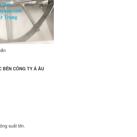
oắn
 BÊN CÔNG TY Á ÂU
ông suất lớn.