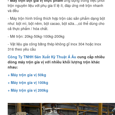
- Máy trộn bột gia vị thực phẩm
ứng dụng trong việc phối
trộn nguyên liệu với phụ gia tỉ lệ ít, đáp ứng mẽ trộn nhanh
và đều
- Máy trộn hình trống thích hợp trộn các sản phẩm dạng bột
như: bột mì, bột nêm, bột cacao, bột sữa...,có thể dùng cho
cả thực phẩm / hóa chất.
- Mẽ trộn: 20kg-50kg-100kg-200kg
- Vật liệu gia công bằng thép không gỉ inox 304 hoặc inox
316 theo yêu cầu
Công Ty TNHH Sản Xuất Kỹ Thuật Á Âu
cung cấp nhiều
dòng máy trộn gia vị với nhiều khối lượng trộn khác
nhau:
+ Máy trộn gia vị 50kg
+ Máy trộn gia vị
100kg
+ Máy trộn gia vị
200kg