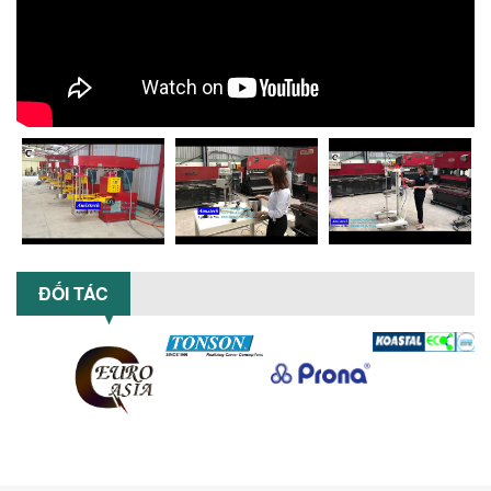
ĐẦU TƯ MÁY TRỘN PHÂN BÓN NẰM
NGANG: LỢI ÍCH LÂU DÀI CHO DOANH
NGHIỆP SẢN XUẤT NÔNG NGHIỆP
Tìm hiểu lợi ích khi đầu tư máy trộn
phân bón nằm ngang: nâng cao hiệu
suất trộn, tiết kiệm chi phí, đảm bảo...
NHỮNG LƯU Ý KHI LẮP ĐẶT VÀ VẬN
HÀNH MÁY KHUẤY HÓA CHẤT KHÍ NÉN AN
TOÀN, HIỆU QUẢ
Hướng dẫn chi tiết những lưu ý khi lắp
đặt và vận hành máy khuấy hóa chất
khí nén để đảm bảo an toàn, hiệu...
SO SÁNH MÁY TRỘN BỘT KHÔ CÔNG
ĐỐI TÁC
NGHIỆP VÀ MÁY TRỘN BỘT GIA ĐÌNH:
KHÁC BIỆT VỀ HIỆU QUẢ & NĂNG SUẤT
Tìm hiểu sự khác biệt giữa máy trộn bột
khô công nghiệp và máy trộn bột gia
đình về hiệu quả, năng suất và...
SO SÁNH MÁY KHUẤY PHÒNG NỔ VỚI MÁY
KHUẤY THƯỜNG: KHÁC BIỆT VÀ GIÁ TRỊ
MANG LẠI
So sánh máy khuấy phòng nổ và máy