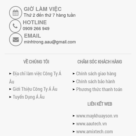
khuấy thường chi tiết: sự khác biệt về an
GIỜ LÀM VIỆC
toàn, giá trị mang lại, ứng dụng...
Thứ 2 đến thứ 7 hàng tuần
TAY KẸP THÙNG TRÊN MÁY KHUẤY SƠN
HOTLINE
30HP: TĂNG ĐỘ ỔN ĐỊNH VÀ AN TOÀN KHI
0909 266 949
VẬN HÀNH
EMAIL
Tay kẹp thùng trên máy khuấy sơn
minhtrong.aau@gmail.com
30HP giúp giữ ổn định thùng chứa, đảm
bảo an toàn khi vận hành và nâng cao
chất...
VỀ CHÚNG TÔI
CHĂM SÓC KHÁCH HÀNG
BỒN KHUẤY SÀN THAO TÁC – GIẢI PHÁP
TOÀN DIỆN CHO SẢN XUẤT THỰC PHẨM,
Địa chỉ làm việc Công Ty Á
Chính sách giao hàng
MỸ PHẨM VÀ HÓA CHẤT
Khám phá thiết kế bồn khuấy sàn thao
Chính sách bảo hành
Âu
tác inox an toàn, tiện lợi, phù hợp sản
Giới Thiệu Công Ty Á Âu
Phương thức thanh toán
xuất thực phẩm, mỹ phẩm, hóa chất....
Tuyển Dụng Á Âu
VÌ SAO CÁC XƯỞNG SƠN NÊN CHỌN MÁY
LIÊN KẾT WEB
CHIẾT RÓT SƠN 1 VÒI CỦA Á ÂU?
Khám phá lý do vì sao máy chiết rót sơn
www.maykhuayson.vn
1 vòi của Á Âu là lựa chọn hàng đầu
www.aautech.vn
cho các xưởng sơn: chính xác, tiết...
www.amixtech.com