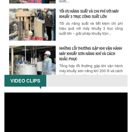
suất,...
TỐI ƯU NĂNG SUẤT VÀ CHI PHÍ VỚI MÁY
KHUẤY 3 TRỤC CÔNG SUẤT LỚN
Hướng dẫn thanh toán mua hàng
Tối ưu năng suất và tiết kiệm chi phí
hiệu quả với máy khuấy 3 trục công
suất lớn – giải pháp khuấy trộn...
NHỮNG LỖI THƯỜNG GẶP KHI VẬN HÀNH
MÁY KHUẤY SƠN NÂNG KHÍ VÀ CÁCH
KHẮC PHỤC
Tổng hợp lỗi thường gặp khi vận hành
máy khuấy sơn nâng khí 200 lít và cách
khắc phục hiệu quả giúp doanh
VIDEO CLIPS
nghiệp...
MÁY NGHIỀN HỮU CƠ LỎNG: GIẢI PHÁP
TỐI ƯU VỚI CÔNG NGHỆ MÁY NGHIỀN
NGANG CÁNH NGHIỀN CERAMIC
Máy nghiền hữu cơ lỏng sử dụng công
nghệ máy nghiền ngang cánh nghiền
ceramic giúp nâng cao độ mịn, hiệu
suất...