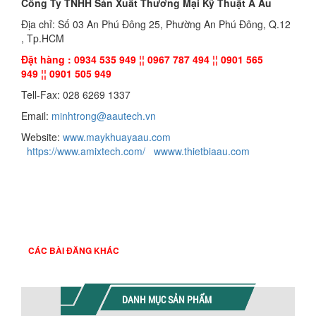
Công Ty TNHH Sản Xuất Thương Mại Kỹ Thuật Á Âu
Địa chỉ: Số 03 An Phú Đông 25, Phường An Phú Đông, Q.12
, Tp.HCM
Đặt hàng : 0934 535 949 ¦¦ 0967 787 494 ¦¦ 0901 565
949 ¦¦ 0901 505 949
Tell-Fax: 028 6269 1337
Email:
minhtrong@aautech.vn
Website:
www.maykhuayaau.com
https://www.amixtech.com/
wwww.thietbiaau.com
CÁC BÀI ĐĂNG KHÁC
DANH MỤC SẢN PHẨM