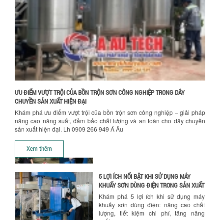
CHUYỀN SẢN XUẤT
Chọn đúng dụng cụ khuấy sơn giúp tối
ưu chi phí, nâng cao chất lượng sản
xuất. Tìm hiểu giải pháp từ Công...
XU HƯỚNG SỬ DỤNG MÁY KHUẤY SƠN
KHÍ NÉN TRONG NGÀNH SẢN XUẤT HIỆN
ĐẠI: AN TOÀN – TIẾT KIỆM – BỀN BỈ
Khám phá xu hướng máy khuấy sơn khí
nén – Giải pháp an toàn, tiết kiệm, bền
ƯU ĐIỂM VƯỢT TRỘI CỦA BỒN TRỘN SƠN CÔNG NGHIỆP TRONG DÂY
bỉ cho sản xuất sơn công nghiệp...
CHUYỀN SẢN XUẤT HIỆN ĐẠI
Khám phá ưu điểm vượt trội của bồn trộn sơn công nghiệp – giải pháp
CÓ NÊN ĐẦU TƯ MÁY NGHIỀN DUNG MÔI
nâng cao năng suất, đảm bảo chất lượng và an toàn cho dây chuyền
GIÁ RẺ CHO NGÀNH HÓA CHẤT?
sản xuất hiện đại. Lh 0909 266 949 Á Âu
Máy nghiền dung môi giá rẻ có thực sự
Chính sách giao hàng
phù hợp với ngành hóa chất? Bài viết
Xem thêm
phân tích ưu, nhược điểm của máy...
5 LỢI ÍCH NỔI BẬT KHI SỬ DỤNG MÁY
KHUẤY SƠN DÙNG ĐIỆN TRONG SẢN XUẤT
Khám phá 5 lợi ích khi sử dụng máy
khuấy sơn dùng điện: nâng cao chất
lượng, tiết kiệm chi phí, tăng năng