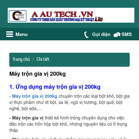
Menu
Gọi điện
SMS
Trang chủ
Chi tiết
Máy trộn gia vị 200kg
1. Ứng dụng máy trộn gia vị 200kg
- Máy trộn gia vị 200kg
chuyên trộn các loại bột khô, bột gia
vị thực phẩm như ớt bột, sa tế, ngũ vị hương, bột quế, bột
nghệ, bột sữa,...
- Máy trộn gia vị
thiết kế hình trống chuyên dụng cho việc
đão trộn các hỗn hộp bột khô, những nguyên liệu có tỉ trọng
thấp