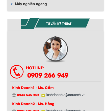
Máy nghiền ngang
TƯ VẤN KỸ THUẬT
BỒN CHỨA GIẢI NHIỆT SƠN, MỰC IN
Bồn chứa giải nhiệt sơn, mực in có cấu
tạo gồm 2 lớp inox và được dùng để
làm giảm nhiệt độ của nguyên...
HOTLINE:
MÁY TRỘN BỘT KHÔ 500KG
0909 266 949
Máy trộn bột khô 500kg được thiết kế
thân bồn nằm ngang, với cánh trộn bột
xoay đảo thuận nghịch. Vật liệu...
Kinh Doanh1 - Ms. Cẩm
0934 535 949
kinhdoanh2@aautech.vn
MÁY TRỘN BỘT KHÔ 200KG
Kinh Doanh2 - Ms. Hồng
Máy trộn bột khô 200kg được gia công
sản xuất tại công ty Á Âu. Máy dùng
0901 505 949
kinhdoanh3@aautech.vn