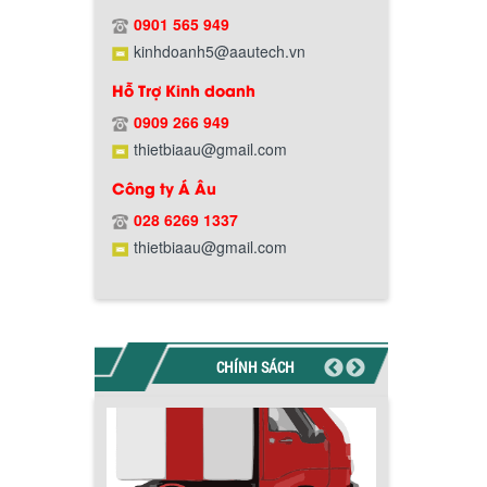
Hướng dẫn thanh toán mua hàng
0901 565 949
kinhdoanh5@aautech.vn
Hỗ Trợ Kinh doanh
0909 266 949
thietbiaau@gmail.com
Chính sách đổi trả hàng
Công ty Á Âu
028 6269 1337
thietbiaau@gmail.com
Chính sách bảo hành
CHÍNH SÁCH