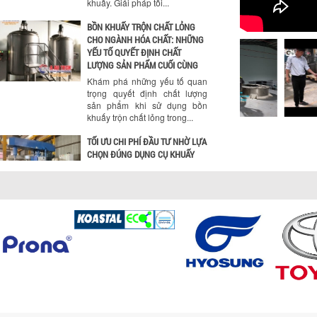
sản phẩm khi sử dụng bồn
khuấy trộn chất lỏng trong...
TỐI ƯU CHI PHÍ ĐẦU TƯ NHỜ LỰA
CHỌN ĐÚNG DỤNG CỤ KHUẤY
SƠN CHO DÂY CHUYỀN SẢN
XUẤT
Chọn đúng dụng cụ khuấy sơn
giúp tối ưu chi phí, nâng cao
chất lượng sản xuất. Tìm hiểu
giải pháp từ Công...
XU HƯỚNG SỬ DỤNG MÁY
KHUẤY SƠN KHÍ NÉN TRONG
NGÀNH SẢN XUẤT HIỆN ĐẠI: AN
TOÀN – TIẾT KIỆM – BỀN BỈ
Khám phá xu hướng máy
khuấy sơn khí nén – Giải pháp
an toàn, tiết kiệm, bền bỉ cho
sản xuất sơn công nghiệp...
CÓ NÊN ĐẦU TƯ MÁY NGHIỀN
DUNG MÔI GIÁ RẺ CHO NGÀNH
HÓA CHẤT?
Máy nghiền dung môi giá rẻ có