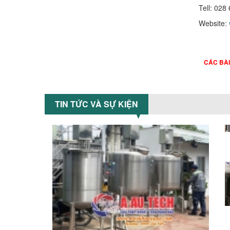
Tell: 
Website:
CÁC BÀ
TIN TỨC VÀ SỰ KIỆN