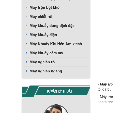
Máy trộn bột khô
Máy chiết rót
Máy khuấy dung dịch đặc
Máy khuấy điện
Máy Khuấy Khí Nén Amixtech
Máy khuấy cầm tay
Máy nghiền rổ
Máy nghiền ngang
-
Máy trộ
tối đa bụi
TƯ VẤN KỸ THUẬT
- Máy trộ
phẩm nha