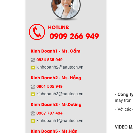
Chính sách bảo hành
HOTLINE:
0909 266 949
Kinh Doanh1 - Ms. Cẩm
0934 535 949
kinhdoanh2@aautech.vn
Kinh Doanh2 - Ms. Hồng
Chính sách giao hàng
0901 505 949
kinhdoanh3@aautech.vn
- Công t
máy trộn 
Kinh Doanh3 - Mr.Dương
- Với các
0967 787 494
kinhdoanh1@aautech.vn
VIDEO M
Kinh Doanh5 - Ms.Hân