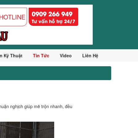
0909 266 949
HOTLINE
Tư vấn hỗ trợ 24/7
n Kỹ Thuật
Tin Tức
Video
Liên Hệ
 thuận nghịch giúp mẽ trộn nhanh, đều