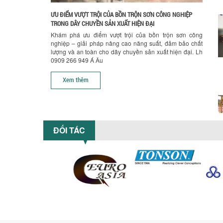
ƯU ĐIỂM VƯỢT TRỘI CỦA BỒN TRỘN SƠN CÔNG NGHIỆP
TRONG DÂY CHUYỀN SẢN XUẤT HIỆN ĐẠI
Khám phá ưu điểm vượt trội của bồn trộn sơn công
nghiệp – giải pháp nâng cao năng suất, đảm bảo chất
lượng và an toàn cho dây chuyền sản xuất hiện đại. Lh
0909 266 949 Á Âu
Xem thêm
ĐỐI TÁC