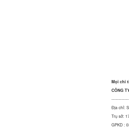
Mọi chi 
CÔNG TY
------------
Địa chỉ:
Trụ sở: 
GPKD :