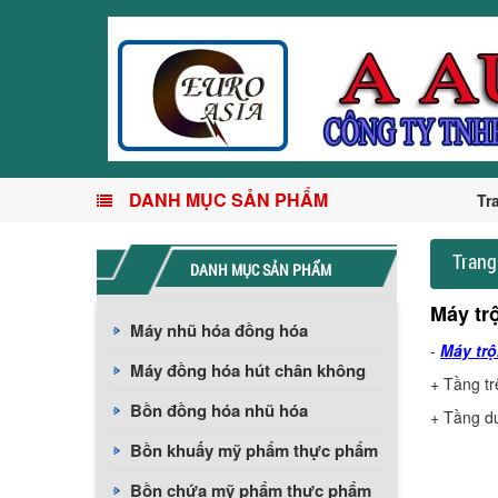
DANH MỤC SẢN PHẨM
Tr
Trang
DANH MỤC SẢN PHẨM
Máy tr
Máy nhũ hóa đồng hóa
-
Máy trộ
Máy đồng hóa hút chân không
+ Tầng tr
Bồn đồng hóa nhũ hóa
+ Tầng dư
Bồn khuấy mỹ phẩm thực phẩm
Bồn chứa mỹ phẩm thực phẩm