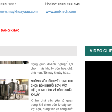
hành. Giải...
028 6269 1337 Hotline: 0909 266 949
NHỮNG TIÊU CHÍ QUAN TRỌNG
www.maykhuayaau.com
www.amixtech.com
KHI LỰA CHỌN MÁY KHUẤY TRỘN
HÓA CHẤT CHO NHÀ MÁY
Khám phá những tiêu chí quan
trọng giúp doanh nghiệp lựa
I ĐĂNG KHÁC
chọn máy khuấy trộn hóa chất
phù hợp. Từ máy khuấy hóa...
NHỮNG YẾU TỐ QUYẾT ĐỊNH KHI
CHỌN BỒN KHUẤY SƠN: VẬT
VIDEO CLI
LIỆU, DUNG TÍCH VÀ CÔNG SUẤT
KHUẤY
Khám phá các yếu tố quan
trọng khi chọn bồn khuấy sơn:
Vật liệu, dung tích và công suất
khuấy. Giải pháp tối...
BỒN KHUẤY TRỘN CHẤT LỎNG
CHO NGÀNH HÓA CHẤT: NHỮNG
YẾU TỐ QUYẾT ĐỊNH CHẤT
LƯỢNG SẢN PHẨM CUỐI CÙNG
Khám phá những yếu tố quan
trọng quyết định chất lượng