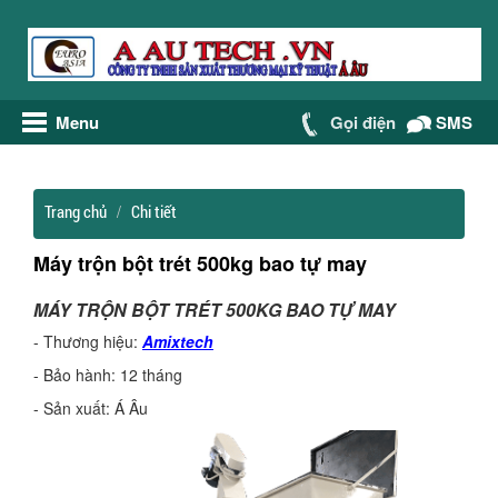
Menu
Gọi điện
SMS
Trang chủ
Chi tiết
Máy trộn bột trét 500kg bao tự may
MÁY TRỘN BỘT TRÉT 500KG BAO TỰ MAY
- Thương hiệu:
Amixtech
- Bảo hành: 12 tháng
- Sản xuất: Á Âu