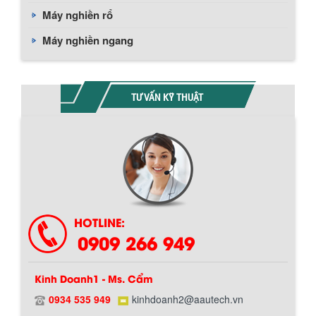
Máy nghiền rổ
Máy nghiền ngang
TƯ VẤN KỸ THUẬT
HOTLINE:
BỒN CHỨA GIẢI NHIỆT SƠN, MỰC IN
0909 266 949
Bồn chứa giải nhiệt sơn, mực in có cấu
tạo gồm 2 lớp inox và được dùng để
làm giảm nhiệt độ của nguyên...
Kinh Doanh1 - Ms. Cẩm
0934 535 949
kinhdoanh2@aautech.vn
MÁY TRỘN BỘT KHÔ 500KG