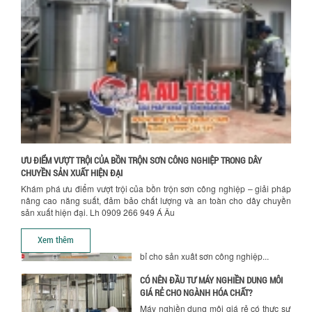
BỒN KHUẤY TRỘN CHẤT LỎNG CHO
NGÀNH HÓA CHẤT: NHỮNG YẾU TỐ QUYẾT
ĐỊNH CHẤT LƯỢNG SẢN PHẨM CUỐI
CÙNG
Khám phá những yếu tố quan trọng
quyết định chất lượng sản phẩm khi sử
dụng bồn khuấy trộn chất lỏng trong...
TỐI ƯU CHI PHÍ ĐẦU TƯ NHỜ LỰA CHỌN
ĐÚNG DỤNG CỤ KHUẤY SƠN CHO DÂY
CHUYỀN SẢN XUẤT
Chọn đúng dụng cụ khuấy sơn giúp tối
ưu chi phí, nâng cao chất lượng sản
ƯU ĐIỂM VƯỢT TRỘI CỦA BỒN TRỘN SƠN CÔNG NGHIỆP TRONG DÂY
xuất. Tìm hiểu giải pháp từ Công...
CHUYỀN SẢN XUẤT HIỆN ĐẠI
Khám phá ưu điểm vượt trội của bồn trộn sơn công nghiệp – giải pháp
XU HƯỚNG SỬ DỤNG MÁY KHUẤY SƠN
nâng cao năng suất, đảm bảo chất lượng và an toàn cho dây chuyền
KHÍ NÉN TRONG NGÀNH SẢN XUẤT HIỆN
sản xuất hiện đại. Lh 0909 266 949 Á Âu
ĐẠI: AN TOÀN – TIẾT KIỆM – BỀN BỈ
Khám phá xu hướng máy khuấy sơn khí
Xem thêm
nén – Giải pháp an toàn, tiết kiệm, bền
bỉ cho sản xuất sơn công nghiệp...
CÓ NÊN ĐẦU TƯ MÁY NGHIỀN DUNG MÔI
GIÁ RẺ CHO NGÀNH HÓA CHẤT?
Máy nghiền dung môi giá rẻ có thực sự