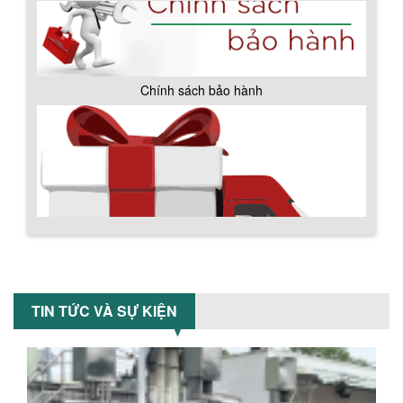
Tiết kiệm chi phí, nhận ngay máy
khuấy...
TỐI ƯU CHI PHÍ SẢN XUẤT VỚI MÁY TRỘN
SƠN CÔNG NGHIỆP HIỆN ĐẠI
Khám phá cách máy trộn sơn công
Chính sách bảo hành
nghiệp giúp doanh nghiệp tiết kiệm
nguyên liệu, nhân công và chi phí vận
hành. Giải...
NHỮNG TIÊU CHÍ QUAN TRỌNG KHI LỰA
CHỌN MÁY KHUẤY TRỘN HÓA CHẤT CHO
NHÀ MÁY
Khám phá những tiêu chí quan trọng
giúp doanh nghiệp lựa chọn máy khuấy
trộn hóa chất phù hợp. Từ máy khuấy
hóa...
NHỮNG YẾU TỐ QUYẾT ĐỊNH KHI CHỌN
BỒN KHUẤY SƠN: VẬT LIỆU, DUNG TÍCH VÀ
TIN TỨC VÀ SỰ KIỆN
CÔNG SUẤT KHUẤY
Khám phá các yếu tố quan trọng khi
chọn bồn khuấy sơn: Vật liệu, dung tích
và công suất khuấy. Giải pháp tối...
Chính sách giao hàng