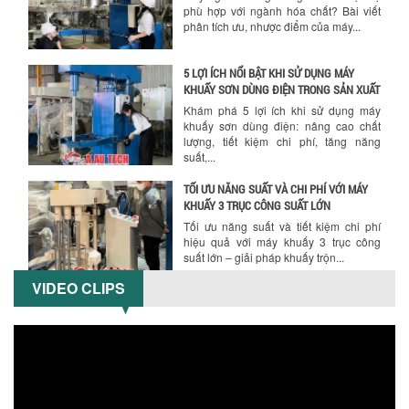
phù hợp với ngành hóa chất? Bài viết
phân tích ưu, nhược điểm của máy...
5 LỢI ÍCH NỔI BẬT KHI SỬ DỤNG MÁY
KHUẤY SƠN DÙNG ĐIỆN TRONG SẢN XUẤT
Khám phá 5 lợi ích khi sử dụng máy
khuấy sơn dùng điện: nâng cao chất
lượng, tiết kiệm chi phí, tăng năng
suất,...
TỐI ƯU NĂNG SUẤT VÀ CHI PHÍ VỚI MÁY
KHUẤY 3 TRỤC CÔNG SUẤT LỚN
Tối ưu năng suất và tiết kiệm chi phí
hiệu quả với máy khuấy 3 trục công
suất lớn – giải pháp khuấy trộn...
VIDEO CLIPS
NHỮNG LỖI THƯỜNG GẶP KHI VẬN HÀNH
MÁY KHUẤY SƠN NÂNG KHÍ VÀ CÁCH
KHẮC PHỤC
Tổng hợp lỗi thường gặp khi vận hành
máy khuấy sơn nâng khí 200 lít và cách
khắc phục hiệu quả giúp doanh
nghiệp...