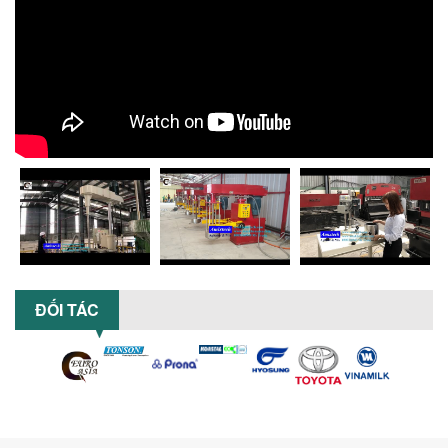
MÁY NGHIỀN HỮU CƠ LỎNG: GIẢI PHÁP
TỐI ƯU VỚI CÔNG NGHỆ MÁY NGHIỀN
NGANG CÁNH NGHIỀN CERAMIC
Máy nghiền hữu cơ lỏng sử dụng công
nghệ máy nghiền ngang cánh nghiền
ceramic giúp nâng cao độ mịn, hiệu
suất...
ĐẦU TƯ MÁY TRỘN PHÂN BÓN NẰM
NGANG: LỢI ÍCH LÂU DÀI CHO DOANH
NGHIỆP SẢN XUẤT NÔNG NGHIỆP
Tìm hiểu lợi ích khi đầu tư máy trộn
phân bón nằm ngang: nâng cao hiệu
suất trộn, tiết kiệm chi phí, đảm bảo...
NHỮNG LƯU Ý KHI LẮP ĐẶT VÀ VẬN
ĐỐI TÁC
HÀNH MÁY KHUẤY HÓA CHẤT KHÍ NÉN AN
TOÀN, HIỆU QUẢ
Hướng dẫn chi tiết những lưu ý khi lắp
đặt và vận hành máy khuấy hóa chất
khí nén để đảm bảo an toàn, hiệu...
SO SÁNH MÁY TRỘN BỘT KHÔ CÔNG
NGHIỆP VÀ MÁY TRỘN BỘT GIA ĐÌNH: