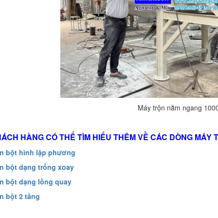
Máy trộn nằm ngang 100
ÁCH HÀNG CÓ THỂ TÌM HIỂU THÊM VỀ CÁC DÒNG MÁY 
ộn bột hình lập phương
ộn bột dạng trống xoay
ộn bột dạng lồng quay
ộn bột 2 tầng