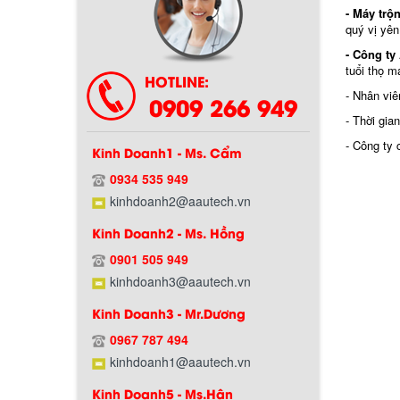
- Máy tr
quý vị yên
- Công ty
tuổi thọ m
HOTLINE:
- Nhân viê
0909 266 949
- Thời gia
- Công ty 
Kinh Doanh1 - Ms. Cẩm
0934 535 949
kinhdoanh2@aautech.vn
Kinh Doanh2 - Ms. Hồng
0901 505 949
kinhdoanh3@aautech.vn
Kinh Doanh3 - Mr.Dương
0967 787 494
Chính sách bảo hành
kinhdoanh1@aautech.vn
Kinh Doanh5 - Ms.Hân