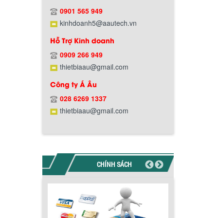
0901 565 949
kinhdoanh5@aautech.vn
Hỗ Trợ Kinh doanh
0909 266 949
thietbiaau@gmail.com
Công ty Á Âu
Chính sách giao hàng
028 6269 1337
thietbiaau@gmail.com
CHÍNH SÁCH
Hướng dẫn thanh toán mua hàng