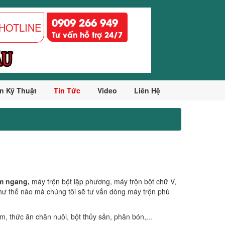
0909 266 949
HOTLINE
Tư vấn hỗ trợ 24/7
n Kỹ Thuật
Tin Tức
Video
Liên Hệ
m ngang,
máy trộn bột lập phương, máy trộn bột chữ V,
như thế nào mà chúng tôi sẽ tư vấn dòng máy trộn phù
m, thức ăn chăn nuôi, bột thủy sản, phân bón,...