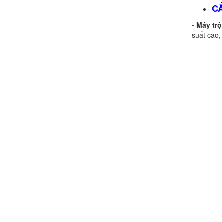
C
- Máy tr
suất cao, 
Hướng dẫn thanh toán mua hàng
Chính sách đổi trả hàng