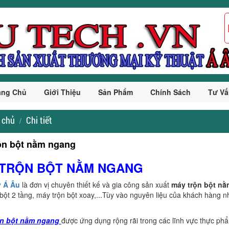
ang Chủ
Giới Thiệu
Sản Phẩm
Chính Sách
Tư Vấ
 chủ
Chi tiết
ộn bột nằm ngang
 TRỘN BỘT NẰM NGANG
 Á Âu
là đơn vị chuyên thiết kế và gia công sản xuất
máy trộn bột nằ
bột 2 tầng, máy trộn bột xoay,...Tùy vào nguyên liệu của khách hàng 
.
ộn bột nằm ngang
được ứng dụng rộng rãi trong các lĩnh vực thực phẩ