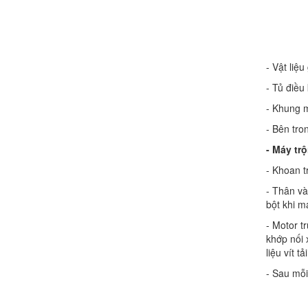
- Vật liệ
- Tủ điều
- Khung m
- Bên tro
- Máy tr
- Khoan t
- Thân và
bột khi m
- Motor t
khớp nối 
liệu vít tải
- Sau mỗi