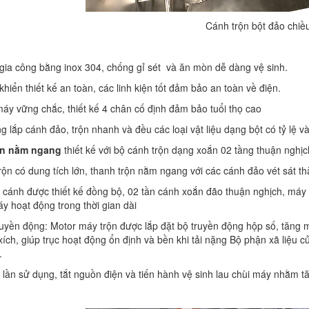
Cánh trộn bột đảo chiề
u gia công bằng inox 304, chống gỉ sét và ăn mòn dễ dàng vệ sinh.
 khiển thiết kế an toàn, các linh kiện tốt đảm bảo an toàn về điện.
áy vững chắc, thiết kế 4 chân cố định đảm bảo tuổi thọ cao
ng lắp cánh đảo, trộn nhanh và đều các loại vật liệu dạng bột có tỷ lệ 
ộn nằm ngang
thiết kế với bộ cánh trộn dạng xoắn 02 tầng thuận nghịc
rộn có dung tích lớn, thanh trộn nằm ngang với các cánh đảo vét sát t
 cánh được thiết kế đồng bộ, 02 tần cánh xoắn đão thuận nghịch, máy 
áy hoạt động trong thời gian dài
ruyền động: Motor máy trộn được lắp đặt bộ truyền động hộp số, tăng m
xích, giúp trục hoạt động ổn định và bền khi tải nặng Bộ phận xã liệu c
.
 lần sử dụng, tắt nguồn điện và tiến hành vệ sinh lau chùi máy nhằm 