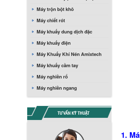
Máy trộn bột khô
Máy chiết rót
Máy khuấy dung dịch đặc
Máy khuấy điện
Máy Khuấy Khí Nén Amixtech
Máy khuấy cầm tay
Máy nghiền rổ
Máy nghiền ngang
TƯ VẤN KỸ THUẬT
1. M