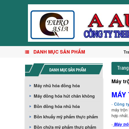
DANH MỤC SẢN PHẨM
Tr
Trang
DANH MỤC SẢN PHẨM
Máy tr
Máy nhũ hóa đồng hóa
MÁY
Máy đồng hóa hút chân không
-
Công ty
Bồn đồng hóa nhũ hóa
máy trộn 
hợp nhất
Bồn khuấy mỹ phẩm thực phẩm
-
Máy tr
Bồn chứa mỹ phẩm thực phẩm