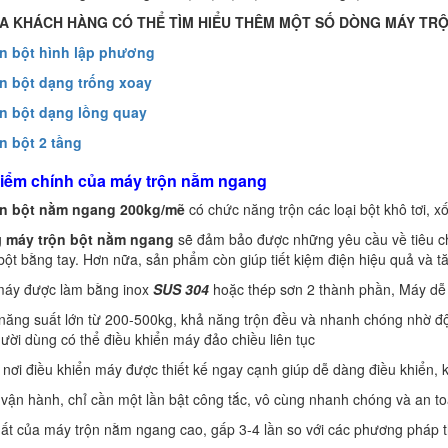
A KHÁCH HÀNG CÓ THỂ TÌM HIỂU THÊM MỘT SỐ DÒNG MÁY TR
ộn bột hình lập phương
ộn bột dạng trống xoay
ộn bột dạng lồng quay
ộn bột 2 tầng
điểm chính của máy trộn nằm ngang
ộn bột nằm ngang 200kg/mẽ
có chức năng trộn các loại bột khô tơi, x
g
máy trộn bột nằm ngang
sẽ đảm bảo được những yêu cầu về tiêu ch
 bột bằng tay. Hơn nữa, sản phẩm còn giúp tiết kiệm điện hiệu quả và 
máy được làm bằng inox
SUS 304
hoặc thép sơn 2 thành phần, Máy dễ 
năng suất lớn từ 200-500kg, khả năng trộn đều và nhanh chóng nhờ độ
ười dùng có thể điều khiển máy đảo chiều liên tục
, nơi điều khiển máy được thiết kế ngay cạnh giúp dễ dàng điều khiển, 
vận hành, chỉ cần một lần bật công tắc, vô cùng nhanh chóng và an to
ất của máy trộn nằm ngang cao, gấp 3-4 lần so với các phương pháp 