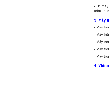
- Để máy 
toàn khi 
3. Máy 
- Máy trộ
- Máy trộ
- Máy trộ
- Máy trộn
- Máy trộ
4. Vide