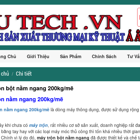
ang Chủ
Giới Thiệu
Sản Phẩm
Chính Sách
Tư Vấ
 chủ
Chi tiết
ộn bột nằm ngang 200kg/mẽ
ộn nằm ngang 200kg/mẽ
ộn nằm ngang 200kg/mẽ
là dòng máy thông dụng, được sử dụng rộng r
ây khi chưa có
máy trộn
, rất nhiều cơ sở sản xuất, doanh nghiệp rất đ
 bằng tay hay với các loại máy móc thủ công thì tốn khá nhiều thời gi
Chính vì lý do đó,
máy trộn bột nằm ngang
đã được thiết kế và chế t