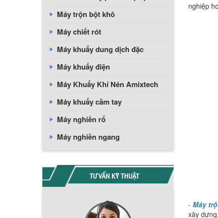
nghiệp ho
Máy trộn bột khô
Máy chiết rót
Máy khuấy dung dịch đặc
Máy khuấy điện
Máy Khuấy Khí Nén Amixtech
Máy khuấy cầm tay
Máy nghiền rổ
Máy nghiền ngang
TƯ VẤN KỸ THUẬT
-
Máy tr
xây dựng.