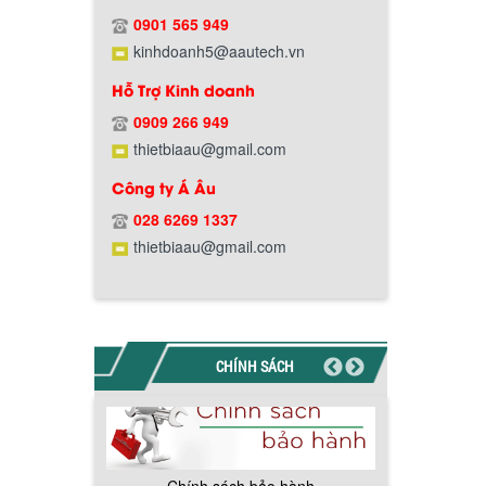
Hướng dẫn thanh toán mua hàng
0901 565 949
kinhdoanh5@aautech.vn
Hỗ Trợ Kinh doanh
0909 266 949
thietbiaau@gmail.com
Chính sách đổi trả hàng
Công ty Á Âu
028 6269 1337
thietbiaau@gmail.com
Chính sách bảo hành
CHÍNH SÁCH