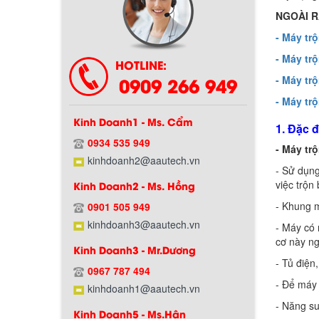
NGOÀI R
Chính sách bảo hành
- Máy tr
- Máy tr
HOTLINE:
0909 266 949
- Máy tr
- Máy tr
Kinh Doanh1 - Ms. Cẩm
1. Đặc 
0934 535 949
- Máy tr
kinhdoanh2@aautech.vn
- Sử dụn
việc trộn
Kinh Doanh2 - Ms. Hồng
- Khung 
Chính sách giao hàng
0901 505 949
kinhdoanh3@aautech.vn
- Máy có 
cơ này ng
Kinh Doanh3 - Mr.Dương
- Tủ điện
0967 787 494
- Để máy 
kinhdoanh1@aautech.vn
- Năng su
Kinh Doanh5 - Ms.Hân