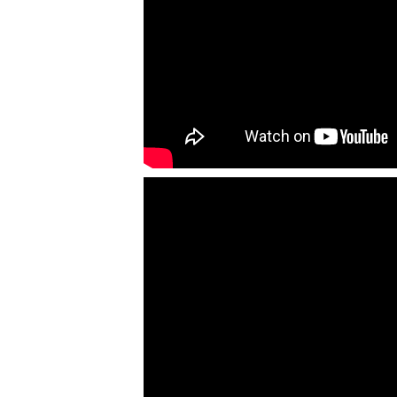
VÌ SAO DOANH NGHIỆP NÊN
CHỌN MÁY NGHIỀN MÀU SƠN Á
ÂU?
Khám phá lý do doanh nghiệp
nên chọn máy nghiền màu sơn
Á Âu: hiệu suất cao, kiểm soát
nhiệt tốt, tiết kiệm chi...
ƯU ĐÃI ĐẶC BIỆT: GIÁ MÁY
KHUẤY SƠN CÔNG NGHIỆP GIẢM
SỐC
Ưu đãi đặc biệt: Giá máy khuấy
sơn công nghiệp giảm sốc lên
đến 20%. Tiết kiệm chi phí,
nhận ngay máy khuấy...
TỐI ƯU CHI PHÍ SẢN XUẤT VỚI
MÁY TRỘN SƠN CÔNG NGHIỆP
HIỆN ĐẠI
Khám phá cách máy trộn sơn
công nghiệp giúp doanh
nghiệp tiết kiệm nguyên liệu,
nhân công và chi phí vận
hành. Giải...