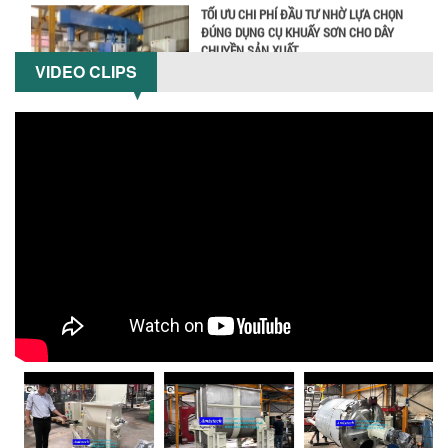
CHUYỀN SẢN XUẤT
Chọn đúng dụng cụ khuấy sơn giúp tối
ưu chi phí, nâng cao chất lượng sản
xuất. Tìm hiểu giải pháp từ Công...
VIDEO CLIPS
XU HƯỚNG SỬ DỤNG MÁY KHUẤY SƠN
KHÍ NÉN TRONG NGÀNH SẢN XUẤT HIỆN
Hướng dẫn thanh toán mua hàng
ĐẠI: AN TOÀN – TIẾT KIỆM – BỀN BỈ
Khám phá xu hướng máy khuấy sơn khí
nén – Giải pháp an toàn, tiết kiệm, bền
bỉ cho sản xuất sơn công nghiệp...
CÓ NÊN ĐẦU TƯ MÁY NGHIỀN DUNG MÔI
GIÁ RẺ CHO NGÀNH HÓA CHẤT?
Máy nghiền dung môi giá rẻ có thực sự
phù hợp với ngành hóa chất? Bài viết
phân tích ưu, nhược điểm của máy...
5 LỢI ÍCH NỔI BẬT KHI SỬ DỤNG MÁY
KHUẤY SƠN DÙNG ĐIỆN TRONG SẢN XUẤT
Khám phá 5 lợi ích khi sử dụng máy
khuấy sơn dùng điện: nâng cao chất
lượng, tiết kiệm chi phí, tăng năng
suất,...