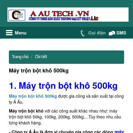
Menu
Gọi điện
SMS
Trang chủ
Chi tiết
Máy trộn bột khô 500kg
1. Máy trộn bột khô 500kg
Máy trộn bột khô 500kg
được gia công và sản xuất tại công
ty Á Âu.
Máy trộn bột khô
với các công suất khác nhau như: máy
trộn bột khô 50kg, 100kg, 200kg, 500kg,...Tùy theo nhu cầu
từng khách hàng.
máy
- Công ty Á Âu là đơn vị chuyên gia công các dòng