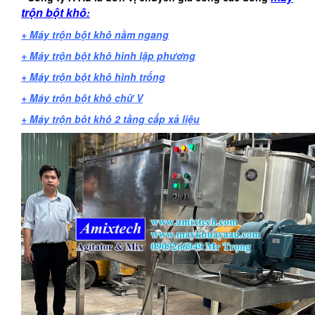
trộn bột
khô
:
+ Máy trộn bột khô nằm ngang
+ Máy trộn bột khô hình lập phương
+ Máy trộn bột khô hình trống
+ Máy trộn bột khô chữ V
+ Máy trộn bột khô 2 tầng cấp xả liệu