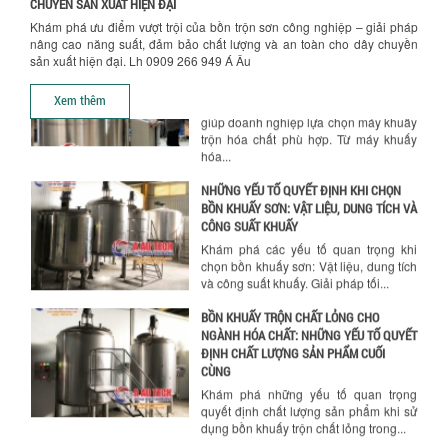
CHUYỀN SẢN XUẤT HIỆN ĐẠI
CHỌN MÁY KHUẤY TRỘN HÓA CHẤT CHO
Khám phá ưu điểm vượt trội của bồn trộn sơn công nghiệp – giải pháp
NHÀ MÁY
nâng cao năng suất, đảm bảo chất lượng và an toàn cho dây chuyền
Khám phá những tiêu chí quan trọng
sản xuất hiện đại. Lh 0909 266 949 Á Âu
giúp doanh nghiệp lựa chọn máy khuấy
trộn hóa chất phù hợp. Từ máy khuấy
Xem thêm
hóa...
NHỮNG YẾU TỐ QUYẾT ĐỊNH KHI CHỌN
BỒN KHUẤY SƠN: VẬT LIỆU, DUNG TÍCH VÀ
CÔNG SUẤT KHUẤY
Khám phá các yếu tố quan trọng khi
chọn bồn khuấy sơn: Vật liệu, dung tích
và công suất khuấy. Giải pháp tối...
BỒN KHUẤY TRỘN CHẤT LỎNG CHO
NGÀNH HÓA CHẤT: NHỮNG YẾU TỐ QUYẾT
ĐỊNH CHẤT LƯỢNG SẢN PHẨM CUỐI
Chính sách giao hàng
CÙNG
Khám phá những yếu tố quan trọng
quyết định chất lượng sản phẩm khi sử
dụng bồn khuấy trộn chất lỏng trong...
TỐI ƯU CHI PHÍ ĐẦU TƯ NHỜ LỰA CHỌN
ĐÚNG DỤNG CỤ KHUẤY SƠN CHO DÂY