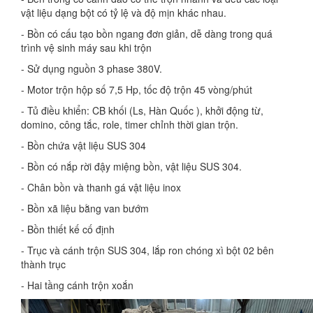
vật liệu dạng bột có tỷ lệ và độ mịn khác nhau.
- Bồn có cấu tạo bồn ngang đơn giản, dễ dàng trong quá
trình vệ sinh máy sau khi trộn
- Sử dụng nguồn 3 phase 380V.
- Motor trộn hộp số 7,5 Hp, tốc độ trộn 45 vòng/phút
- Tủ điều khiển: CB khối (Ls, Hàn Quốc ), khởi động từ,
domino, công tắc, role, timer chỉnh thời gian trộn.
- Bồn chứa vật liệu SUS 304
- Bồn có nắp rời đậy miệng bồn, vật liệu SUS 304.
- Chân bồn và thanh gá vật liệu inox
- Bồn xã liệu bằng van bướm
- Bồn thiết kế cố định
- Trục và cánh trộn SUS 304, lắp ron chóng xì bột 02 bên
thành trục
- Hai tầng cánh trộn xoắn