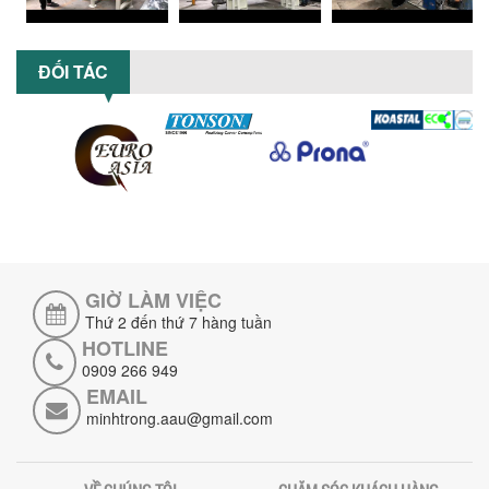
TỐI ƯU NĂNG SUẤT VÀ CHI PHÍ VỚI MÁY
KHUẤY 3 TRỤC CÔNG SUẤT LỚN
ĐỐI TÁC
Tối ưu năng suất và tiết kiệm chi phí
hiệu quả với máy khuấy 3 trục công
suất lớn – giải pháp khuấy trộn...
NHỮNG LỖI THƯỜNG GẶP KHI VẬN HÀNH
MÁY KHUẤY SƠN NÂNG KHÍ VÀ CÁCH
KHẮC PHỤC
Tổng hợp lỗi thường gặp khi vận hành
máy khuấy sơn nâng khí 200 lít và cách
khắc phục hiệu quả giúp doanh
nghiệp...
GIỜ LÀM VIỆC
MÁY NGHIỀN HỮU CƠ LỎNG: GIẢI PHÁP
Thứ 2 đến thứ 7 hàng tuần
TỐI ƯU VỚI CÔNG NGHỆ MÁY NGHIỀN
HOTLINE
NGANG CÁNH NGHIỀN CERAMIC
0909 266 949
Máy nghiền hữu cơ lỏng sử dụng công
EMAIL
nghệ máy nghiền ngang cánh nghiền
minhtrong.aau@gmail.com
ceramic giúp nâng cao độ mịn, hiệu
suất...
ĐẦU TƯ MÁY TRỘN PHÂN BÓN NẰM