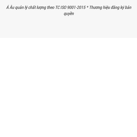
Á Âu quản lý chất lượng theo TC ISO 9001-2015 *
Thương hiệu đăng ký bản
BÊN TRONG NHÀ MÁY Á ÂU: HÀNH TRÌNH
quyền
TẠO NÊN NHỮNG CHIẾC BỒN KHUẤY INOX
ĐẠT CHUẨN
Khám phá quy trình gia công bồn khuấy
inox tại nhà máy Á Âu – nơi tạo ra thiết
bị chuẩn kỹ thuật, bền bỉ, theo...
MÁY NGHIỀN THUỐC BVTV – GIẢI PHÁP
TỐI ƯU TRONG SẢN XUẤT NÔNG DƯỢC
HIỆN ĐẠI
Máy nghiền thuốc BVTV giúp tối ưu độ
mịn, nâng cao hiệu quả sản xuất và
đảm bảo chất lượng chế phẩm nông...
TIÊU CHÍ QUAN TRỌNG KHI CHỌN MUA
MÁY NGHIỀN RỔ CHO NGÀNH SƠN – MỰC
IN
Chọn máy nghiền rổ đúng giúp tăng độ
mịn sơn, mực in và tiết kiệm chi phí.
Xem ngay các tiêu chí kỹ thuật quan...
MÁY NGHIỀN SƠN THÍ NGHIỆM LÀ GÌ?
ỨNG DỤNG VÀ VAI TRÒ TRONG NGHIÊN