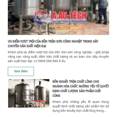
hành. Giải...
NHỮNG TIÊU CHÍ QUAN TRỌNG KHI LỰA
CHỌN MÁY KHUẤY TRỘN HÓA CHẤT CHO
NHÀ MÁY
Khám phá những tiêu chí quan trọng
giúp doanh nghiệp lựa chọn máy khuấy
trộn hóa chất phù hợp. Từ máy khuấy
hóa...
ƯU ĐIỂM VƯỢT TRỘI CỦA BỒN TRỘN SƠN CÔNG NGHIỆP TRONG DÂY
CHUYỀN SẢN XUẤT HIỆN ĐẠI
NHỮNG YẾU TỐ QUYẾT ĐỊNH KHI CHỌN
BỒN KHUẤY SƠN: VẬT LIỆU, DUNG TÍCH VÀ
Khám phá ưu điểm vượt trội của bồn trộn sơn công nghiệp – giải pháp
CÔNG SUẤT KHUẤY
nâng cao năng suất, đảm bảo chất lượng và an toàn cho dây chuyền
sản xuất hiện đại. Lh 0909 266 949 Á Âu
Khám phá các yếu tố quan trọng khi
Chính sách giao hàng
chọn bồn khuấy sơn: Vật liệu, dung tích
Xem thêm
và công suất khuấy. Giải pháp tối...
BỒN KHUẤY TRỘN CHẤT LỎNG CHO
NGÀNH HÓA CHẤT: NHỮNG YẾU TỐ QUYẾT
ĐỊNH CHẤT LƯỢNG SẢN PHẨM CUỐI
CÙNG
Khám phá những yếu tố quan trọng
quyết định chất lượng sản phẩm khi sử
dụng bồn khuấy trộn chất lỏng trong...