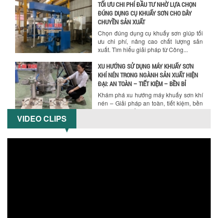
TỐI ƯU CHI PHÍ ĐẦU TƯ NHỜ LỰA CHỌN
ĐÚNG DỤNG CỤ KHUẤY SƠN CHO DÂY
CHUYỀN SẢN XUẤT
Hướng dẫn thanh toán mua hàng
Chọn đúng dụng cụ khuấy sơn giúp tối
ưu chi phí, nâng cao chất lượng sản
xuất. Tìm hiểu giải pháp từ Công...
XU HƯỚNG SỬ DỤNG MÁY KHUẤY SƠN
KHÍ NÉN TRONG NGÀNH SẢN XUẤT HIỆN
ĐẠI: AN TOÀN – TIẾT KIỆM – BỀN BỈ
Khám phá xu hướng máy khuấy sơn khí
nén – Giải pháp an toàn, tiết kiệm, bền
bỉ cho sản xuất sơn công nghiệp...
VIDEO CLIPS
CÓ NÊN ĐẦU TƯ MÁY NGHIỀN DUNG MÔI
GIÁ RẺ CHO NGÀNH HÓA CHẤT?
Máy nghiền dung môi giá rẻ có thực sự
phù hợp với ngành hóa chất? Bài viết
phân tích ưu, nhược điểm của máy...
5 LỢI ÍCH NỔI BẬT KHI SỬ DỤNG MÁY
KHUẤY SƠN DÙNG ĐIỆN TRONG SẢN XUẤT
Khám phá 5 lợi ích khi sử dụng máy
khuấy sơn dùng điện: nâng cao chất