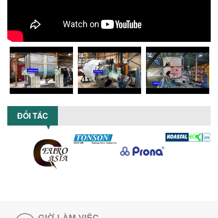
lượng, tiết kiệm chi phí, tăng năng
suất,...
TỐI ƯU NĂNG SUẤT VÀ CHI PHÍ VỚI MÁY
KHUẤY 3 TRỤC CÔNG SUẤT LỚN
Tối ưu năng suất và tiết kiệm chi phí
hiệu quả với máy khuấy 3 trục công
suất lớn – giải pháp khuấy trộn...
NHỮNG LỖI THƯỜNG GẶP KHI VẬN HÀNH
MÁY KHUẤY SƠN NÂNG KHÍ VÀ CÁCH
KHẮC PHỤC
ĐỐI TÁC
Tổng hợp lỗi thường gặp khi vận hành
máy khuấy sơn nâng khí 200 lít và cách
khắc phục hiệu quả giúp doanh
nghiệp...
MÁY NGHIỀN HỮU CƠ LỎNG: GIẢI PHÁP
TỐI ƯU VỚI CÔNG NGHỆ MÁY NGHIỀN
NGANG CÁNH NGHIỀN CERAMIC
Máy nghiền hữu cơ lỏng sử dụng công
nghệ máy nghiền ngang cánh nghiền
ceramic giúp nâng cao độ mịn, hiệu
suất...
GIỜ LÀM VIỆC