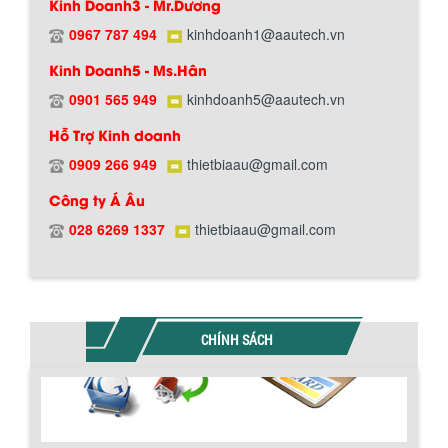
Kinh Doanh3 - Mr.Dương
0967 787 494
kinhdoanh1@aautech.vn
Kinh Doanh5 - Ms.Hân
0901 565 949
kinhdoanh5@aautech.vn
Hỗ Trợ Kinh doanh
0909 266 949
thietbiaau@gmail.com
BỒN CHỨA GIẢI NHIỆT SƠN, MỰC IN
Bồn chứa giải nhiệt sơn, mực in có cấu
Công ty Á Âu
tạo gồm 2 lớp inox và được dùng để
Chính sách giao hàng
028 6269 1337
thietbiaau@gmail.com
làm giảm nhiệt độ của nguyên...
MÁY TRỘN BỘT KHÔ 500KG
Máy trộn bột khô 500kg được thiết kế
CHÍNH SÁCH
thân bồn nằm ngang, với cánh trộn bột
xoay đảo thuận nghịch. Vật liệu...
MÁY TRỘN BỘT KHÔ 200KG