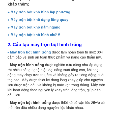
khảo thêm:
+ Máy trộn bột khô hình lập phương
+ Máy trộn bột khô dạng lồng quay
+ Máy trộn bột khô nằm ngang
+ Máy trộn bột khô hình chữ V
2. Cấu tạo máy trộn bột hình trống
- Máy trộn bột hình trống
được làm hoàn toàn từ inox 304
đảm bảo vệ sinh an toàn thực phẩm và nâng cao thẩm mỹ.
- Máy trộn hình trống
được nghiên cứu cũng như áp dụng
rất nhiều công nghệ hiện đại năng suất tăng cao, khi hoạt
động máy chạy trơn tru, êm và không gây ra tiếng động, tuổi
thọ cao. Máy được thiết kế dạng lồng xoay giúp cho nguyên
liệu được trộn đều và không bị mắc kẹt trong thùng. Máy trộn
khi hoạt động theo nguyên lý xoay tròn lồng trộn, giúp đão
đều liệu
- Máy trộn bột hình trống
được thiết kế có vận tốc 25v/p có
thể trộn đều nhiều dạng nguyên liệu khác nhau.