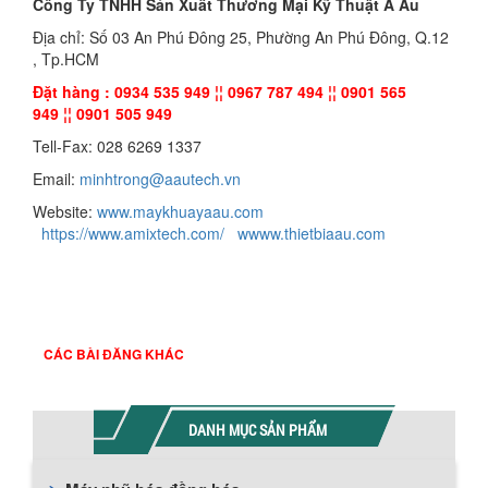
Công Ty TNHH Sản Xuất Thương Mại Kỹ Thuật Á Âu
Địa chỉ: Số 03 An Phú Đông 25, Phường An Phú Đông, Q.12
, Tp.HCM
Đặt hàng : 0934 535 949 ¦¦ 0967 787 494 ¦¦ 0901 565
949 ¦¦ 0901 505 949
Tell-Fax: 028 6269 1337
Email:
minhtrong@aautech.vn
Website:
www.maykhuayaau.com
https://www.amixtech.com/
wwww.thietbiaau.com
CÁC BÀI ĐĂNG KHÁC
DANH MỤC SẢN PHẨM