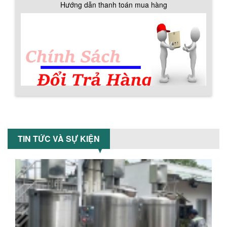
Máy trộn bột khô 200kg được gia công
Hướng dẫn thanh toán mua hàng
sản xuất tại công ty Á Âu. Máy dùng
trộn các loại bột khô trong các ngành...
VÌ SAO DOANH NGHIỆP NÊN CHỌN MÁY
NGHIỀN MÀU SƠN Á ÂU?
Khám phá lý do doanh nghiệp nên
chọn máy nghiền màu sơn Á Âu: hiệu
suất cao, kiểm soát nhiệt tốt, tiết kiệm
chi...
Chính sách đổi trả hàng
ƯU ĐÃI ĐẶC BIỆT: GIÁ MÁY KHUẤY SƠN
CÔNG NGHIỆP GIẢM SỐC
TIN TỨC VÀ SỰ KIỆN
Ưu đãi đặc biệt: Giá máy khuấy sơn
công nghiệp giảm sốc lên đến 20%.
Tiết kiệm chi phí, nhận ngay máy
khuấy...
TỐI ƯU CHI PHÍ SẢN XUẤT VỚI MÁY TRỘN
Chính sách bảo hành
SƠN CÔNG NGHIỆP HIỆN ĐẠI
Khám phá cách máy trộn sơn công
nghiệp giúp doanh nghiệp tiết kiệm
nguyên liệu, nhân công và chi phí vận