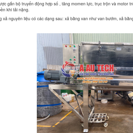
ược gắn bộ truyển động hợp số , tăng momen lực, trục trộn và motor tr
bền khi tải nặng.
g xả nguyên liệu có các dạng sau: xả bằng van như van bướm, xả bằng 