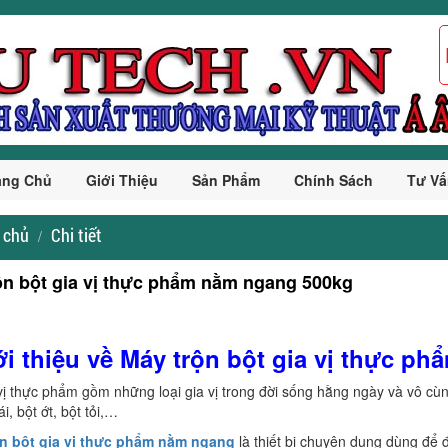
ang Chủ
Giới Thiệu
Sản Phẩm
Chính Sách
Tư Vấ
 chủ
Chi tiết
ộn bột gia vị thực phẩm nằm ngang 500kg
ới thiệu về Máy trộn bột gia vị thực p
 vị thực phẩm gồm những loại gia vị trong đời sống hằng ngày và vô cùng
ái, bột ớt, bột tỏi,…
ộn bột gia vị thực phẩm nằm ngang
là thiết bị chuyên dụng dùng để đ