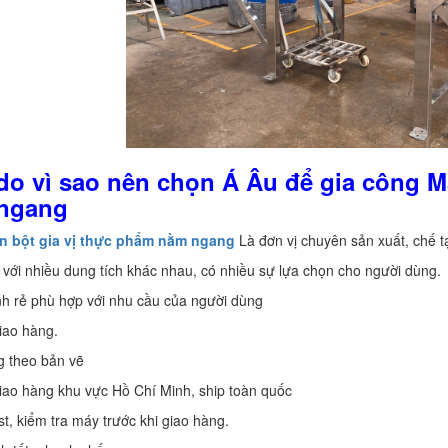
 do vì sao nên chọn Á Âu để gia công M
ngang
ộn bột gia vị thực phẩm nằm ngang
Là đơn vị chuyên sản xuất, chế 
ế với nhiều dung tích khác nhau, có nhiều sự lựa chọn cho người dùng.
nh rẻ phù hợp với nhu cầu của người dùng
giao hàng.
g theo bản vẽ
giao hàng khu vực Hồ Chí Minh, ship toàn quốc
st, kiểm tra máy trước khi giao hàng.