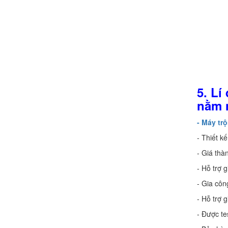
5. Lí
nằm 
- Máy tr
- Thiết k
- Giá thà
- Hỗ trợ 
- Gia côn
- Hỗ trợ 
- Được te