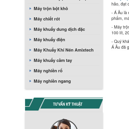
hảo, đạt 
Máy trộn bột khô
- Á Âu là
phẩm, má
Máy chiết rót
- Máy trộ
Máy khuấy dung dịch đặc
100 lít, 2
Máy khuấy điện
- Quý khá
Á Âu đã g
Máy Khuấy Khí Nén Amixtech
Máy khuấy cầm tay
Máy nghiền rổ
Máy nghiền ngang
TƯ VẤN KỸ THUẬT