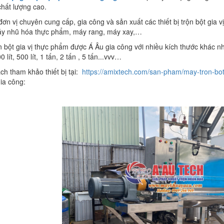
chất lượng cao.
 đơn vị chuyên cung cấp, gia công và sản xuất các thiết bị trộn bột gia
y nhũ hóa thực phẩm, máy rang, máy xay,…
n bột gia vị thực phẩm được Á Âu gia công với nhiều kích thước khác 
00 lít, 500 lít, 1 tấn, 2 tấn , 5 tấn...vvv…
ch tham khảo thiết bị tại:
https://amixtech.com/san-pham/may-tron-b
ia công: