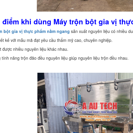
u điểm khi dùng Máy trộn bột gia vị t
ộn bột gia vị thực phẩm nằm ngang
sản xuất nguyên liệu có nhiều du
iết kế với mẫu mã đạt yêu cầu thẩm mỹ cao, chuyên nghiệp.
t được nhiều nguyên liệu khác nhau.
 tính năng trộn đão đều nguyên liệu giúp nguyên liệu trộn đều nhau.