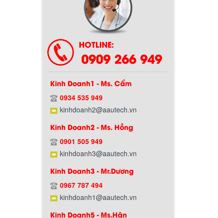
HOTLINE:
0909 266 949
Kinh Doanh1 - Ms. Cẩm
0934 535 949
Chính sách bảo hành
kinhdoanh2@aautech.vn
Kinh Doanh2 - Ms. Hồng
0901 505 949
kinhdoanh3@aautech.vn
Kinh Doanh3 - Mr.Dương
0967 787 494
kinhdoanh1@aautech.vn
Kinh Doanh5 - Ms.Hân