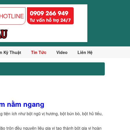
0909 266 949
HOTLINE
Tư vấn hỗ trợ 24/7
n Kỹ Thuật
Tin Tức
Video
Liên Hệ
hẩm nằm ngang
 tiện ích như bột ngũ vị hương, bột bún bò, bột hủ tiếu,
ão trộn đều nguyên liệu gia vị tạo thành bột gia vị hoàn