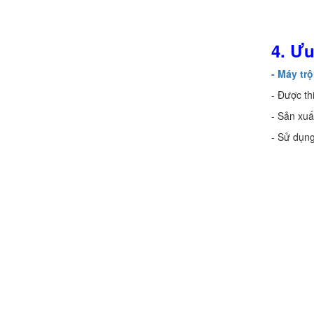
4. Ư
- Máy tr
- Được th
- Sản xuấ
- Sử dụng