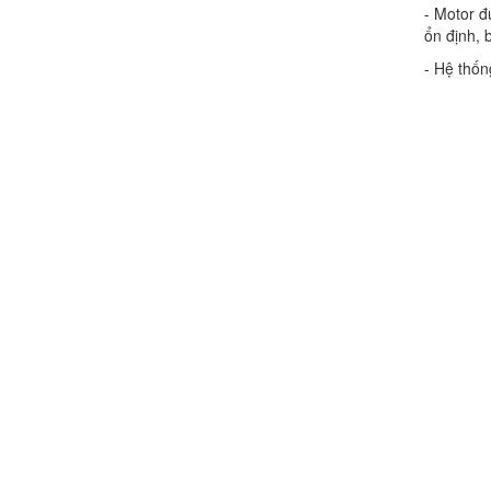
- Motor đ
ổn định, 
- Hệ thốn
Chính sách đổi trả hàng