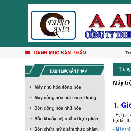
DANH MỤC SẢN PHẨM
Tr
Trang
DANH MỤC SẢN PHẨM
Máy tr
Máy nhũ hóa đồng hóa
Máy đồng hóa hút chân không
1. Gi
Bồn đồng hóa nhũ hóa
- Bột gia
Bồn khuấy mỹ phẩm thực phẩm
bột lẩu th
Bồn chứa mỹ phẩm thực phẩm
- Máy tr