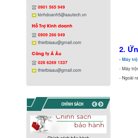
Chính sách giao hàng
0901 565 949
kinhdoanh5@aautech.vn
Hỗ Trợ Kinh doanh
0909 266 949
thietbiaau@gmail.com
2. Ứ
Công ty Á Âu
Hướng dẫn thanh toán mua hàng
- Máy tr
028 6269 1337
- Máy trộ
thietbiaau@gmail.com
- Ngoài r
CHÍNH SÁCH
Chính sách đổi trả hàng