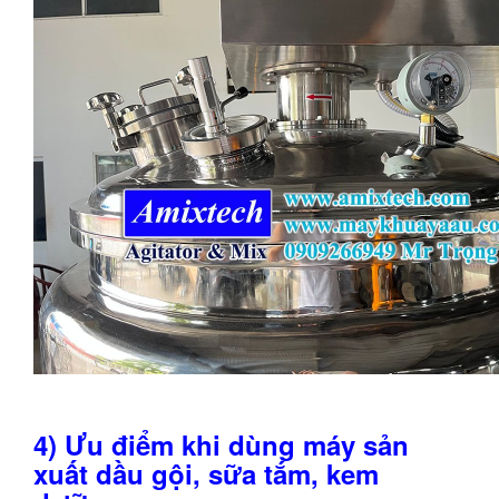
4) Ưu điểm khi dùng
m
áy sản
xuất dầu gội, sữa tắm
, kem