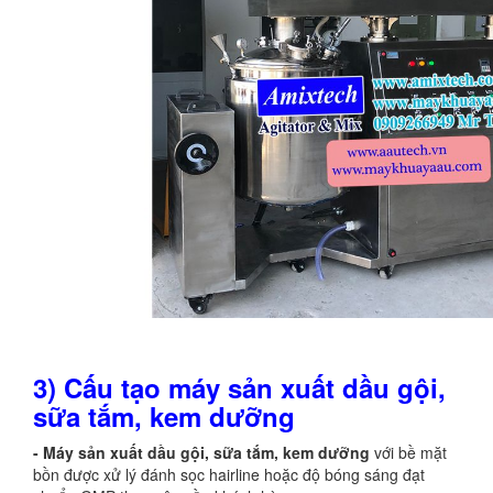
3) Cấu tạo
m
áy sản xuất dầu gội,
sữa tắm
, kem dưỡng
- Máy sản xuất dầu gội, sữa tắm, kem dưỡng
với bề mặt
bồn được xử lý đánh sọc hairline hoặc độ bóng sáng đạt