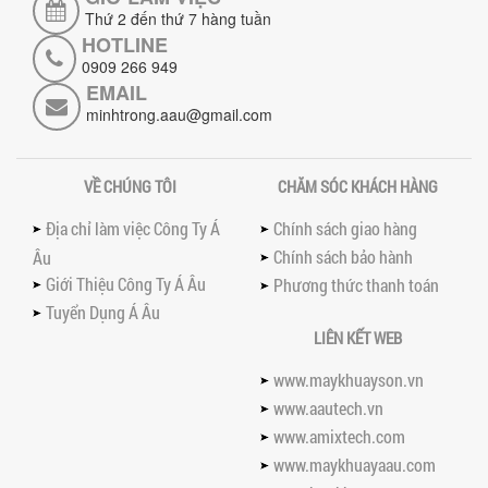
Hướng dẫn chi tiết những lưu ý khi lắp
Thứ 2 đến thứ 7 hàng tuần
đặt và vận hành máy khuấy hóa chất
HOTLINE
khí nén để đảm bảo an toàn, hiệu...
0909 266 949
SO SÁNH MÁY TRỘN BỘT KHÔ CÔNG
EMAIL
NGHIỆP VÀ MÁY TRỘN BỘT GIA ĐÌNH:
minhtrong.aau@gmail.com
KHÁC BIỆT VỀ HIỆU QUẢ & NĂNG SUẤT
Tìm hiểu sự khác biệt giữa máy trộn bột
khô công nghiệp và máy trộn bột gia
VỀ CHÚNG TÔI
CHĂM SÓC KHÁCH HÀNG
đình về hiệu quả, năng suất và...
SO SÁNH MÁY KHUẤY PHÒNG NỔ VỚI MÁY
Địa chỉ làm việc Công Ty Á
Chính sách giao hàng
KHUẤY THƯỜNG: KHÁC BIỆT VÀ GIÁ TRỊ
Chính sách bảo hành
Âu
MANG LẠI
Giới Thiệu Công Ty Á Âu
Phương thức thanh toán
So sánh máy khuấy phòng nổ và máy
khuấy thường chi tiết: sự khác biệt về an
Tuyển Dụng Á Âu
toàn, giá trị mang lại, ứng dụng...
LIÊN KẾT WEB
TAY KẸP THÙNG TRÊN MÁY KHUẤY SƠN
www.maykhuayson.vn
30HP: TĂNG ĐỘ ỔN ĐỊNH VÀ AN TOÀN KHI
VẬN HÀNH
www.aautech.vn
Tay kẹp thùng trên máy khuấy sơn
www.amixtech.com
30HP giúp giữ ổn định thùng chứa, đảm
www.maykhuayaau.com
bảo an toàn khi vận hành và nâng cao
chất...