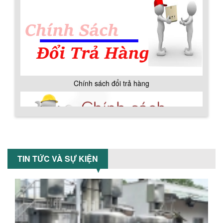
ƯU ĐÃI ĐẶC BIỆT: GIÁ MÁY KHUẤY SƠN
CÔNG NGHIỆP GIẢM SỐC
Ưu đãi đặc biệt: Giá máy khuấy sơn
công nghiệp giảm sốc lên đến 20%.
Tiết kiệm chi phí, nhận ngay máy
khuấy...
TỐI ƯU CHI PHÍ SẢN XUẤT VỚI MÁY TRỘN
Chính sách đổi trả hàng
SƠN CÔNG NGHIỆP HIỆN ĐẠI
Khám phá cách máy trộn sơn công
nghiệp giúp doanh nghiệp tiết kiệm
nguyên liệu, nhân công và chi phí vận
hành. Giải...
NHỮNG TIÊU CHÍ QUAN TRỌNG KHI LỰA
CHỌN MÁY KHUẤY TRỘN HÓA CHẤT CHO
Chính sách bảo hành
TIN TỨC VÀ SỰ KIỆN
NHÀ MÁY
Khám phá những tiêu chí quan trọng
giúp doanh nghiệp lựa chọn máy khuấy
trộn hóa chất phù hợp. Từ máy khuấy
hóa...
NHỮNG YẾU TỐ QUYẾT ĐỊNH KHI CHỌN
BỒN KHUẤY SƠN: VẬT LIỆU, DUNG TÍCH VÀ