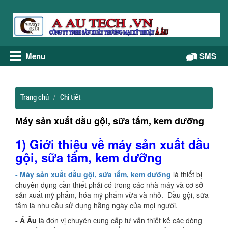
Menu
Gọi điện
SMS
Trang chủ
Chi tiết
Máy sản xuất dầu gội, sữa tắm, kem dưỡng
1) Giới thiệu về
m
áy sản xuất dầu
gội, sữa tắm
, kem dưỡng
- Máy sản xuất dầu gội, sữa tắm
, kem dưỡng
là thiết bị
chuyên dụng cần thiết phải có trong các nhà máy và cơ sở
sản xuất mỹ phẩm, hóa mỹ phẩm vừa và nhỏ. Dầu gội, sữa
tắm là nhu cầu sử dụng hằng ngày của mọi người.
- Á Âu
là đơn vị chuyên cung cấp tư vấn thiết kế các dòng