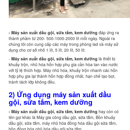
- Máy sản xuất dầu gội, sữa tắm
, kem dưỡng
đáp ứng ra
thành phầm từ 200- 500-1000-2000 lít mỗi ngày. Ngoài ra
chúng tôi còn cung cấp các máy trong phòng lad và máy sử
dụng cho cơ sở nhỏ 1 lít, 5 lít, 20 lít, 50 lít.
-
Máy sản xuất dầu gội, sữa tắm
, kem dưỡng
là thiết bị
khuấy trộn, nhũ hóa hỗn hợp phụ gia cần hòa tan vào nước
với tỷ lệ thích hợp. Máy nhũ hóa, khuấy trộn nhanh các hỗn
hợp phụ gia lại thành hỗn hợp đồng nhất, hạn chế tạo bọt,
tránh tách lớp không đều.
2) Ứng dụng
m
áy sản xuất dầu
gội, sữa tắm
, kem dưỡng
- Máy sản xuất dầu gội, sữa tắm, kem dưỡng
hay còn có
tên gọi khác là Máy gia công dầu gội, sữa tắm, Bồn khuấy
dầu gội, sữa tắm, máy nhũ hóa đồng hóa dầu gội sữa tắm,
bồn đồng hóa nhũ hóa dầu gội sữa tắm,...