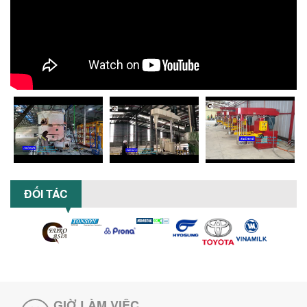
MÁY KHUẤY SƠN NÂNG KHÍ VÀ CÁCH
KHẮC PHỤC
Tổng hợp lỗi thường gặp khi vận hành
máy khuấy sơn nâng khí 200 lít và cách
khắc phục hiệu quả giúp doanh
nghiệp...
MÁY NGHIỀN HỮU CƠ LỎNG: GIẢI PHÁP
TỐI ƯU VỚI CÔNG NGHỆ MÁY NGHIỀN
NGANG CÁNH NGHIỀN CERAMIC
Máy nghiền hữu cơ lỏng sử dụng công
nghệ máy nghiền ngang cánh nghiền
ceramic giúp nâng cao độ mịn, hiệu
suất...
ĐẦU TƯ MÁY TRỘN PHÂN BÓN NẰM
ĐỐI TÁC
NGANG: LỢI ÍCH LÂU DÀI CHO DOANH
NGHIỆP SẢN XUẤT NÔNG NGHIỆP
Tìm hiểu lợi ích khi đầu tư máy trộn
phân bón nằm ngang: nâng cao hiệu
suất trộn, tiết kiệm chi phí, đảm bảo...
NHỮNG LƯU Ý KHI LẮP ĐẶT VÀ VẬN
HÀNH MÁY KHUẤY HÓA CHẤT KHÍ NÉN AN
TOÀN, HIỆU QUẢ
GIỜ LÀM VIỆC