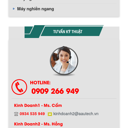
Máy nghiền ngang
TƯ VẤN KỸ THUẬT
HOTLINE:
0909 266 949
Kinh Doanh1 - Ms. Cẩm
0934 535 949
kinhdoanh2@aautech.vn
BỒN CHỨA GIẢI NHIỆT SƠN, MỰC IN
Kinh Doanh2 - Ms. Hồng
Bồn chứa giải nhiệt sơn, mực in có cấu