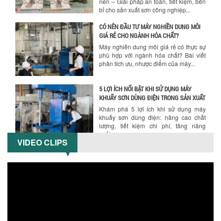
nén – Giải pháp an toàn, tiết kiệm, bền
bỉ cho sản xuất sơn công nghiệp...
CÓ NÊN ĐẦU TƯ MÁY NGHIỀN DUNG MÔI
GIÁ RẺ CHO NGÀNH HÓA CHẤT?
Máy nghiền dung môi giá rẻ có thực sự
phù hợp với ngành hóa chất? Bài viết
phân tích ưu, nhược điểm của máy...
5 LỢI ÍCH NỔI BẬT KHI SỬ DỤNG MÁY
KHUẤY SƠN DÙNG ĐIỆN TRONG SẢN XUẤT
Khám phá 5 lợi ích khi sử dụng máy
khuấy sơn dùng điện: nâng cao chất
lượng, tiết kiệm chi phí, tăng năng
suất,...
VIDEO CLIPS
TỐI ƯU NĂNG SUẤT VÀ CHI PHÍ VỚI MÁY
KHUẤY 3 TRỤC CÔNG SUẤT LỚN
Tối ưu năng suất và tiết kiệm chi phí
hiệu quả với máy khuấy 3 trục công
suất lớn – giải pháp khuấy trộn...
NHỮNG LỖI THƯỜNG GẶP KHI VẬN HÀNH