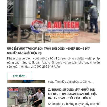
CÔNG SUẤT KHUẤY
Khám phá các yếu tố quan trọng khi
chọn bồn khuấy sơn: Vật liệu, dung tích
và công suất khuấy. Giải pháp tối...
BỒN KHUẤY TRỘN CHẤT LỎNG CHO
NGÀNH HÓA CHẤT: NHỮNG YẾU TỐ QUYẾT
ĐỊNH CHẤT LƯỢNG SẢN PHẨM CUỐI
CÙNG
Khám phá những yếu tố quan trọng
quyết định chất lượng sản phẩm khi sử
Chính sách giao hàng
ƯU ĐIỂM VƯỢT TRỘI CỦA BỒN TRỘN SƠN CÔNG NGHIỆP TRONG DÂY
dụng bồn khuấy trộn chất lỏng trong...
CHUYỀN SẢN XUẤT HIỆN ĐẠI
Khám phá ưu điểm vượt trội của bồn trộn sơn công nghiệp – giải pháp
TỐI ƯU CHI PHÍ ĐẦU TƯ NHỜ LỰA CHỌN
nâng cao năng suất, đảm bảo chất lượng và an toàn cho dây chuyền
ĐÚNG DỤNG CỤ KHUẤY SƠN CHO DÂY
sản xuất hiện đại. Lh 0909 266 949 Á Âu
CHUYỀN SẢN XUẤT
Chọn đúng dụng cụ khuấy sơn giúp tối
Xem thêm
ưu chi phí, nâng cao chất lượng sản
xuất. Tìm hiểu giải pháp từ Công...
XU HƯỚNG SỬ DỤNG MÁY KHUẤY SƠN
KHÍ NÉN TRONG NGÀNH SẢN XUẤT HIỆN
ĐẠI: AN TOÀN – TIẾT KIỆM – BỀN BỈ
Khám phá xu hướng máy khuấy sơn khí