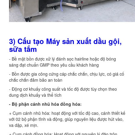
3) Cấu tạo Máy sản xuất dầu gội,
sữa tắm
- Bề mặt bồn được xử lý đánh sọc hairline hoặc độ bóng
sáng đạt chuẩn GMP theo yêu cầu khách hàng
- Bồn được gia công cứng cáp chắc chắn, chịu lực, có giá cố
chắc chắn đảm bảo an toàn
- Động cơ khuấy công suất và tốc độ được tùy chọn theo
dung dịch khuấy và thể tích
- Bộ phận cánh nhũ hóa đồng hóa:
+ Cụm cánh nhũ hóa: hoạt động với tốc độ cao, cánh thiết kế
với 02 bộ phận tĩnh và động, giúp nguyên liệu được hút vào,
va dập, xé mịn.
+ Cụm cánh đồng hóa: Hoạt động với nguyên lý đão trộn