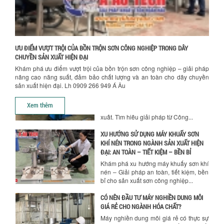
TỐI ƯU CHI PHÍ ĐẦU TƯ NHỜ LỰA CHỌN
ĐÚNG DỤNG CỤ KHUẤY SƠN CHO DÂY
CHUYỀN SẢN XUẤT
Chọn đúng dụng cụ khuấy sơn giúp tối
ưu chi phí, nâng cao chất lượng sản
ƯU ĐIỂM VƯỢT TRỘI CỦA BỒN TRỘN SƠN CÔNG NGHIỆP TRONG DÂY
xuất. Tìm hiểu giải pháp từ Công...
CHUYỀN SẢN XUẤT HIỆN ĐẠI
Khám phá ưu điểm vượt trội của bồn trộn sơn công nghiệp – giải pháp
XU HƯỚNG SỬ DỤNG MÁY KHUẤY SƠN
nâng cao năng suất, đảm bảo chất lượng và an toàn cho dây chuyền
KHÍ NÉN TRONG NGÀNH SẢN XUẤT HIỆN
sản xuất hiện đại. Lh 0909 266 949 Á Âu
ĐẠI: AN TOÀN – TIẾT KIỆM – BỀN BỈ
Khám phá xu hướng máy khuấy sơn khí
Xem thêm
nén – Giải pháp an toàn, tiết kiệm, bền
bỉ cho sản xuất sơn công nghiệp...
CÓ NÊN ĐẦU TƯ MÁY NGHIỀN DUNG MÔI
GIÁ RẺ CHO NGÀNH HÓA CHẤT?
Máy nghiền dung môi giá rẻ có thực sự
phù hợp với ngành hóa chất? Bài viết
phân tích ưu, nhược điểm của máy...
5 LỢI ÍCH NỔI BẬT KHI SỬ DỤNG MÁY
KHUẤY SƠN DÙNG ĐIỆN TRONG SẢN XUẤT
Khám phá 5 lợi ích khi sử dụng máy