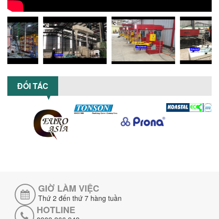
suất...
ĐẦU TƯ MÁY TRỘN PHÂN BÓN NẰM
NGANG: LỢI ÍCH LÂU DÀI CHO DOANH
NGHIỆP SẢN XUẤT NÔNG NGHIỆP
Tìm hiểu lợi ích khi đầu tư máy trộn
phân bón nằm ngang: nâng cao hiệu
suất trộn, tiết kiệm chi phí, đảm bảo...
NHỮNG LƯU Ý KHI LẮP ĐẶT VÀ VẬN
ĐỐI TÁC
HÀNH MÁY KHUẤY HÓA CHẤT KHÍ NÉN AN
TOÀN, HIỆU QUẢ
Hướng dẫn chi tiết những lưu ý khi lắp
đặt và vận hành máy khuấy hóa chất
khí nén để đảm bảo an toàn, hiệu...
SO SÁNH MÁY TRỘN BỘT KHÔ CÔNG
NGHIỆP VÀ MÁY TRỘN BỘT GIA ĐÌNH:
KHÁC BIỆT VỀ HIỆU QUẢ & NĂNG SUẤT
Tìm hiểu sự khác biệt giữa máy trộn bột
khô công nghiệp và máy trộn bột gia
GIỜ LÀM VIỆC
đình về hiệu quả, năng suất và...
Thứ 2 đến thứ 7 hàng tuần
SO SÁNH MÁY KHUẤY PHÒNG NỔ VỚI MÁY
HOTLINE
KHUẤY THƯỜNG: KHÁC BIỆT VÀ GIÁ TRỊ