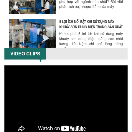
khuấy sơn dùng điện: nâng cao chất
lượng, tiết kiệm chi phí, tăng năng
suất,...
TỐI ƯU NĂNG SUẤT VÀ CHI PHÍ VỚI MÁY
KHUẤY 3 TRỤC CÔNG SUẤT LỚN
Tối ưu năng suất và tiết kiệm chi phí
hiệu quả với máy khuấy 3 trục công
suất lớn – giải pháp khuấy trộn...
VIDEO CLIPS
NHỮNG LỖI THƯỜNG GẶP KHI VẬN HÀNH
MÁY KHUẤY SƠN NÂNG KHÍ VÀ CÁCH
KHẮC PHỤC
Tổng hợp lỗi thường gặp khi vận hành
máy khuấy sơn nâng khí 200 lít và cách
khắc phục hiệu quả giúp doanh
nghiệp...
MÁY NGHIỀN HỮU CƠ LỎNG: GIẢI PHÁP
TỐI ƯU VỚI CÔNG NGHỆ MÁY NGHIỀN
NGANG CÁNH NGHIỀN CERAMIC
Máy nghiền hữu cơ lỏng sử dụng công
nghệ máy nghiền ngang cánh nghiền
ceramic giúp nâng cao độ mịn, hiệu