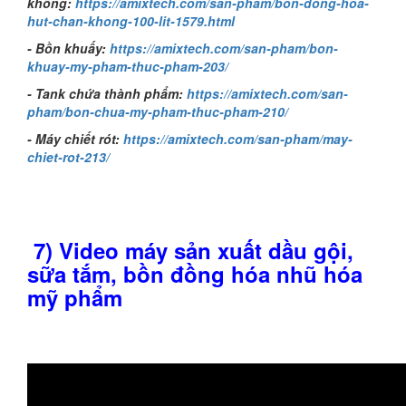
không:
https://amixtech.com/san-pham/bon-dong-hoa-
hut-chan-khong-100-lit-1579.html
- Bồn khuấy:
https://amixtech.com/san-pham/bon-
khuay-my-pham-thuc-pham-203/
- Tank chứa thành phẩm:
https://amixtech.com/san-
pham/bon-chua-my-pham-thuc-pham-210/
- Máy chiết rót:
https://amixtech.com/san-pham/may-
chiet-rot-213/
7) Video máy sản xuất dầu gội,
sữa tắm, bồn đồng hóa nhũ hóa
mỹ phẩm