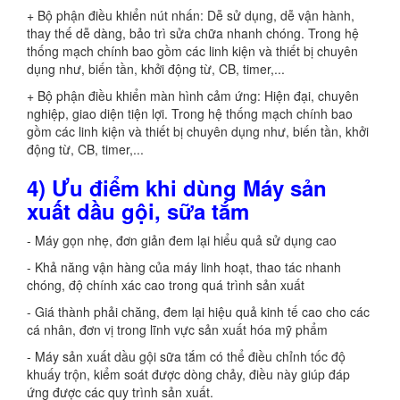
+ Bộ phận điều khiển nút nhấn: Dễ sử dụng, dễ vận hành,
thay thế dễ dàng, bảo trì sửa chữa nhanh chóng. Trong hệ
thống mạch chính bao gồm các linh kiện và thiết bị chuyên
dụng như, biến tần, khởi động từ, CB, timer,...
+ Bộ phận điều khiển màn hình cảm ứng: Hiện đại, chuyên
nghiệp, giao diện tiện lợi. Trong hệ thống mạch chính bao
gồm các linh kiện và thiết bị chuyên dụng như, biến tần, khởi
động từ, CB, timer,...
4) Ưu điểm khi dùng Máy sản
xuất dầu gội, sữa tắm
- Máy gọn nhẹ, đơn giản đem lại hiểu quả sử dụng cao
- Khả năng vận hàng của máy linh hoạt, thao tác nhanh
chóng, độ chính xác cao trong quá trình sản xuất
- Giá thành phải chăng, đem lại hiệu quả kinh tế cao cho các
cá nhân, đơn vị trong lĩnh vực sản xuất hóa mỹ phẩm
- Máy sản xuất dầu gội sữa tắm có thể điều chỉnh tốc độ
khuấy trộn, kiểm soát được dòng chảy, điều này giúp đáp
ứng được các quy trình sản xuất.