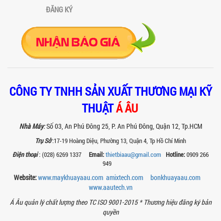
ĐĂNG KÝ
BÊN TRONG NHÀ MÁY Á ÂU: HÀNH TRÌNH
TẠO NÊN NHỮNG CHIẾC BỒN KHUẤY INOX
ĐẠT CHUẨN
Khám phá quy trình gia công bồn khuấy
inox tại nhà máy Á Âu – nơi tạo ra thiết
bị chuẩn kỹ thuật, bền bỉ, theo...
MÁY NGHIỀN THUỐC BVTV – GIẢI PHÁP
CÔNG TY TNHH SẢN XUẤT THƯƠNG MẠI KỸ
TỐI ƯU TRONG SẢN XUẤT NÔNG DƯỢC
HIỆN ĐẠI
THUẬT
Á ÂU
Máy nghiền thuốc BVTV giúp tối ưu độ
mịn, nâng cao hiệu quả sản xuất và
Nhà Máy
:
Số 03, An Phú Đông 25, P. An Phú Đông, Quận 12, Tp.HCM
đảm bảo chất lượng chế phẩm nông...
Trụ Sở
:17-19 Hoàng Diệu, Phường 13, Quận 4, Tp Hồ Chí Minh
TIÊU CHÍ QUAN TRỌNG KHI CHỌN MUA
Điện thoại
: (028) 6269 1337
Email:
thietbiaau@gmail.com
Hotline:
0909 266
MÁY NGHIỀN RỔ CHO NGÀNH SƠN – MỰC
949
IN
Website:
www.maykhuayaau.com
amixtech.com
bonkhuayaau.com
Chọn máy nghiền rổ đúng giúp tăng độ
mịn sơn, mực in và tiết kiệm chi phí.
www.
aautech.vn
Xem ngay các tiêu chí kỹ thuật quan...
Á Âu quản lý chất lượng theo TC ISO 9001-2015 *
Thương hiệu đăng ký bản
MÁY NGHIỀN SƠN THÍ NGHIỆM LÀ GÌ?
quyền
ỨNG DỤNG VÀ VAI TRÒ TRONG NGHIÊN