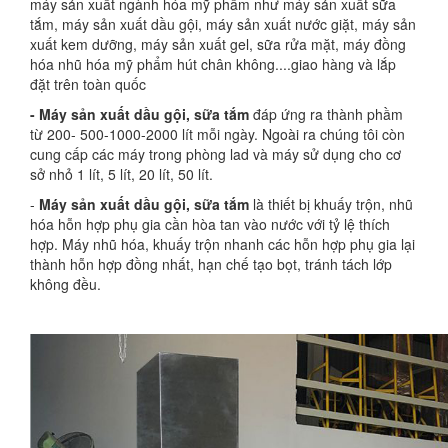
máy sản xuất ngành hóa mỹ phẩm như máy sản xuất sữa
tắm, máy sản xuất dầu gội, máy sản xuất nước giặt, máy sản
xuất kem dưỡng, máy sản xuất gel, sữa rửa mặt, máy đồng
hóa nhũ hóa mỹ phẩm hút chân không....giao hàng và lắp
đặt trên toàn quốc
- Máy sản xuất dầu gội, sữa tắm
đáp ứng ra thành phầm
từ 200- 500-1000-2000 lít mỗi ngày. Ngoài ra chúng tôi còn
cung cấp các máy trong phòng lad và máy sử dụng cho cơ
sở nhỏ 1 lít, 5 lít, 20 lít, 50 lít.
-
Máy sản xuất dầu gội, sữa tắm
là thiết bị khuấy trộn, nhũ
hóa hỗn hợp phụ gia cần hòa tan vào nước với tỷ lệ thích
hợp. Máy nhũ hóa, khuấy trộn nhanh các hỗn hợp phụ gia lại
thành hỗn hợp đồng nhất, hạn chế tạo bọt, tránh tách lớp
không đều.