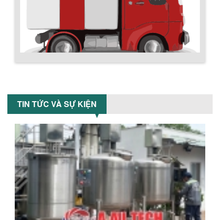
hành. Giải...
NHỮNG TIÊU CHÍ QUAN TRỌNG KHI LỰA
CHỌN MÁY KHUẤY TRỘN HÓA CHẤT CHO
NHÀ MÁY
Khám phá những tiêu chí quan trọng
giúp doanh nghiệp lựa chọn máy khuấy
trộn hóa chất phù hợp. Từ máy khuấy
hóa...
Hướng dẫn thanh toán mua hàng
NHỮNG YẾU TỐ QUYẾT ĐỊNH KHI CHỌN
BỒN KHUẤY SƠN: VẬT LIỆU, DUNG TÍCH VÀ
TIN TỨC VÀ SỰ KIỆN
CÔNG SUẤT KHUẤY
Khám phá các yếu tố quan trọng khi
chọn bồn khuấy sơn: Vật liệu, dung tích
và công suất khuấy. Giải pháp tối...
BỒN KHUẤY TRỘN CHẤT LỎNG CHO
NGÀNH HÓA CHẤT: NHỮNG YẾU TỐ QUYẾT
ĐỊNH CHẤT LƯỢNG SẢN PHẨM CUỐI
CÙNG
Khám phá những yếu tố quan trọng
quyết định chất lượng sản phẩm khi sử
dụng bồn khuấy trộn chất lỏng trong...