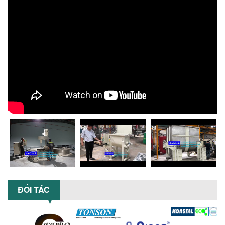
Chọn đúng dụng cụ khuấy sơn giúp tối
ưu chi phí, nâng cao chất lượng sản
xuất. Tìm hiểu giải pháp từ Công...
XU HƯỚNG SỬ DỤNG MÁY KHUẤY SƠN
KHÍ NÉN TRONG NGÀNH SẢN XUẤT HIỆN
ĐẠI: AN TOÀN – TIẾT KIỆM – BỀN BỈ
Khám phá xu hướng máy khuấy sơn khí
nén – Giải pháp an toàn, tiết kiệm, bền
bỉ cho sản xuất sơn công nghiệp...
CÓ NÊN ĐẦU TƯ MÁY NGHIỀN DUNG MÔI
GIÁ RẺ CHO NGÀNH HÓA CHẤT?
Máy nghiền dung môi giá rẻ có thực sự
phù hợp với ngành hóa chất? Bài viết
phân tích ưu, nhược điểm của máy...
5 LỢI ÍCH NỔI BẬT KHI SỬ DỤNG MÁY
KHUẤY SƠN DÙNG ĐIỆN TRONG SẢN XUẤT
ĐỐI TÁC
Khám phá 5 lợi ích khi sử dụng máy
khuấy sơn dùng điện: nâng cao chất
lượng, tiết kiệm chi phí, tăng năng
suất,...