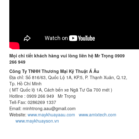
Mọi chi tiết khách hàng vui lòng liên hệ Mr Trọng 0909
266 949
Công Ty TNHH Thương Mại Kỹ Thuật Á Âu
Địa chỉ: Số 816/63, Quốc Lộ 1A, KP.5, P. Thạnh Xuân, Q.12,
Tp. Hồ Chí Minh
( MT Quốc lộ 1A, Cách bến xe Ngã Tư Ga 700 mét )
Hotline : 0909 266 949 Mr Trọng
Tell-Fax: 0286269 1337
Email: minhtrong.aau@gmail.com
Website:
www.maykhuayaau.com
www.amixtech.com
www.maykhuayson.vn