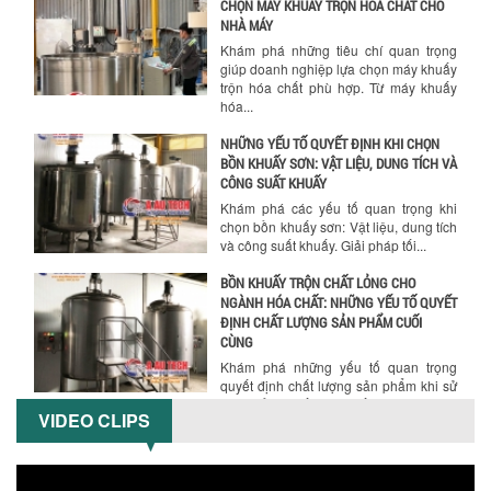
CHỌN MÁY KHUẤY TRỘN HÓA CHẤT CHO
NHÀ MÁY
Khám phá những tiêu chí quan trọng
giúp doanh nghiệp lựa chọn máy khuấy
trộn hóa chất phù hợp. Từ máy khuấy
hóa...
NHỮNG YẾU TỐ QUYẾT ĐỊNH KHI CHỌN
BỒN KHUẤY SƠN: VẬT LIỆU, DUNG TÍCH VÀ
CÔNG SUẤT KHUẤY
Khám phá các yếu tố quan trọng khi
chọn bồn khuấy sơn: Vật liệu, dung tích
và công suất khuấy. Giải pháp tối...
BỒN KHUẤY TRỘN CHẤT LỎNG CHO
NGÀNH HÓA CHẤT: NHỮNG YẾU TỐ QUYẾT
ĐỊNH CHẤT LƯỢNG SẢN PHẨM CUỐI
CÙNG
Khám phá những yếu tố quan trọng
quyết định chất lượng sản phẩm khi sử
dụng bồn khuấy trộn chất lỏng trong...
VIDEO CLIPS
TỐI ƯU CHI PHÍ ĐẦU TƯ NHỜ LỰA CHỌN
ĐÚNG DỤNG CỤ KHUẤY SƠN CHO DÂY
CHUYỀN SẢN XUẤT