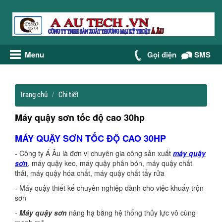
Menu
Gọi điện
SMS
Trang chủ
Chi tiết
Máy quậy sơn tốc độ cao 30hp
MÁY QUẬY SƠN TỐC ĐỘ CAO 30HP
- Công ty Á Âu là đơn vị chuyên gia công sản xuất
máy quậy
sơn
, máy quậy keo, máy quậy phân bón, máy quậy chất
thải, máy quậy hóa chất, máy quậy chất tẩy rửa
- Máy quậy thiết kế chuyên nghiệp dành cho việc khuấy trộn
sơn
-
Máy quậy sơn
nâng hạ bằng hệ thống thủy lực vô cùng