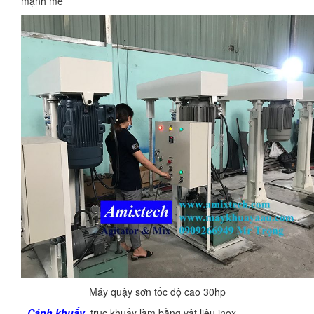
mạnh mẽ
Máy quậy sơn tốc độ cao 30hp
-
Cánh khuấy
, trục khuấy làm bằng vật liệu inox