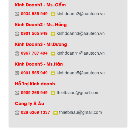
Kinh Doanh1 - Ms. Cẩm
0934 535 949
kinhdoanh2@aautech.vn
Kinh Doanh2 - Ms. Hồng
0901 505 949
kinhdoanh3@aautech.vn
Hướng dẫn thanh toán mua hàng
Kinh Doanh3 - Mr.Dương
0967 787 494
kinhdoanh1@aautech.vn
Kinh Doanh5 - Ms.Hân
0901 565 949
kinhdoanh5@aautech.vn
Hỗ Trợ Kinh doanh
0909 266 949
thietbiaau@gmail.com
Chính sách đổi trả hàng
Công ty Á Âu
028 6269 1337
thietbiaau@gmail.com