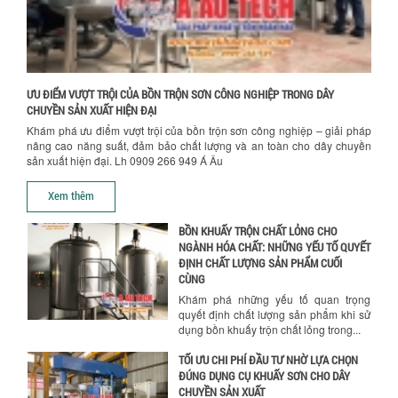
CHỌN MÁY KHUẤY TRỘN HÓA CHẤT CHO
NHÀ MÁY
Khám phá những tiêu chí quan trọng
giúp doanh nghiệp lựa chọn máy khuấy
trộn hóa chất phù hợp. Từ máy khuấy
hóa...
ƯU ĐIỂM VƯỢT TRỘI CỦA BỒN TRỘN SƠN CÔNG NGHIỆP TRONG DÂY
CHUYỀN SẢN XUẤT HIỆN ĐẠI
NHỮNG YẾU TỐ QUYẾT ĐỊNH KHI CHỌN
Khám phá ưu điểm vượt trội của bồn trộn sơn công nghiệp – giải pháp
BỒN KHUẤY SƠN: VẬT LIỆU, DUNG TÍCH VÀ
nâng cao năng suất, đảm bảo chất lượng và an toàn cho dây chuyền
CÔNG SUẤT KHUẤY
sản xuất hiện đại. Lh 0909 266 949 Á Âu
Khám phá các yếu tố quan trọng khi
Chính sách giao hàng
chọn bồn khuấy sơn: Vật liệu, dung tích
Xem thêm
và công suất khuấy. Giải pháp tối...
BỒN KHUẤY TRỘN CHẤT LỎNG CHO
NGÀNH HÓA CHẤT: NHỮNG YẾU TỐ QUYẾT
ĐỊNH CHẤT LƯỢNG SẢN PHẨM CUỐI
CÙNG
Khám phá những yếu tố quan trọng
quyết định chất lượng sản phẩm khi sử
dụng bồn khuấy trộn chất lỏng trong...
TỐI ƯU CHI PHÍ ĐẦU TƯ NHỜ LỰA CHỌN
ĐÚNG DỤNG CỤ KHUẤY SƠN CHO DÂY
Hướng dẫn thanh toán mua hàng
CHUYỀN SẢN XUẤT