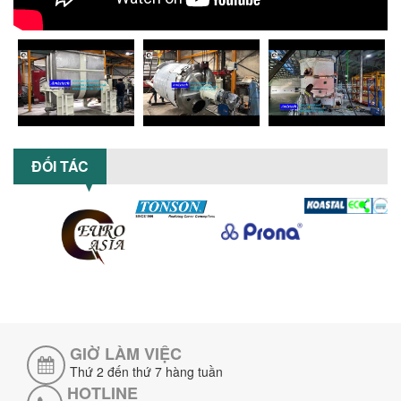
TỐI ƯU NĂNG SUẤT VÀ CHI PHÍ VỚI MÁY
KHUẤY 3 TRỤC CÔNG SUẤT LỚN
Tối ưu năng suất và tiết kiệm chi phí
hiệu quả với máy khuấy 3 trục công
suất lớn – giải pháp khuấy trộn...
NHỮNG LỖI THƯỜNG GẶP KHI VẬN HÀNH
MÁY KHUẤY SƠN NÂNG KHÍ VÀ CÁCH
KHẮC PHỤC
ĐỐI TÁC
Tổng hợp lỗi thường gặp khi vận hành
máy khuấy sơn nâng khí 200 lít và cách
khắc phục hiệu quả giúp doanh
nghiệp...
MÁY NGHIỀN HỮU CƠ LỎNG: GIẢI PHÁP
TỐI ƯU VỚI CÔNG NGHỆ MÁY NGHIỀN
NGANG CÁNH NGHIỀN CERAMIC
Máy nghiền hữu cơ lỏng sử dụng công
nghệ máy nghiền ngang cánh nghiền
ceramic giúp nâng cao độ mịn, hiệu
GIỜ LÀM VIỆC
suất...
Thứ 2 đến thứ 7 hàng tuần
ĐẦU TƯ MÁY TRỘN PHÂN BÓN NẰM
HOTLINE
NGANG: LỢI ÍCH LÂU DÀI CHO DOANH