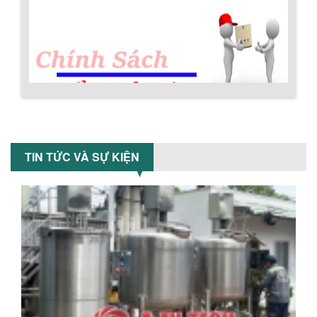
VÌ SAO DOANH NGHIỆP NÊN CHỌN MÁY
NGHIỀN MÀU SƠN Á ÂU?
Khám phá lý do doanh nghiệp nên
chọn máy nghiền màu sơn Á Âu: hiệu
suất cao, kiểm soát nhiệt tốt, tiết kiệm
chi...
Chính sách đổi trả hàng
ƯU ĐÃI ĐẶC BIỆT: GIÁ MÁY KHUẤY SƠN
CÔNG NGHIỆP GIẢM SỐC
TIN TỨC VÀ SỰ KIỆN
Ưu đãi đặc biệt: Giá máy khuấy sơn
công nghiệp giảm sốc lên đến 20%.
Tiết kiệm chi phí, nhận ngay máy
khuấy...
Chính sách bảo hành
TỐI ƯU CHI PHÍ SẢN XUẤT VỚI MÁY TRỘN
SƠN CÔNG NGHIỆP HIỆN ĐẠI
Khám phá cách máy trộn sơn công
nghiệp giúp doanh nghiệp tiết kiệm
nguyên liệu, nhân công và chi phí vận
hành. Giải...
NHỮNG TIÊU CHÍ QUAN TRỌNG KHI LỰA