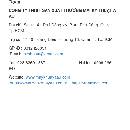
Trọng
CÔNG TY TNHH SẢN XUẤT THƯƠNG MẠI KỸ THUẬT Á
ÂU
Địa chỉ: Số 03, An Phú Đông 25, P. An Phú Đông, Q.12,
Tp.HCM
Trụ sở: 17-19 Hoàng Diệu, Phường 13, Quận 4, Tp.HCM
GPKD : 0312426851
Email:
thietbiaau@gmail.com
Tell: 028 6269 1337 Hotline: 0909 266
949
Website:
www.maykhuayaau.com
https://www.bonkhuayaau.com/
https://amixtech.com
Công Ty TNHH Thương Mại Kỹ Thuật Á ÂU
-----------------------------------------------------------------------------
------------
Showroom: Số 816/63, Quốc Lộ 1A, KP.5, P. Thạnh Xuân,
Q.12, Tp.HCM
Trụ sở: Tầng 4, Số 17-19 Hoàng Diệu, Phường 12, Quận 4,