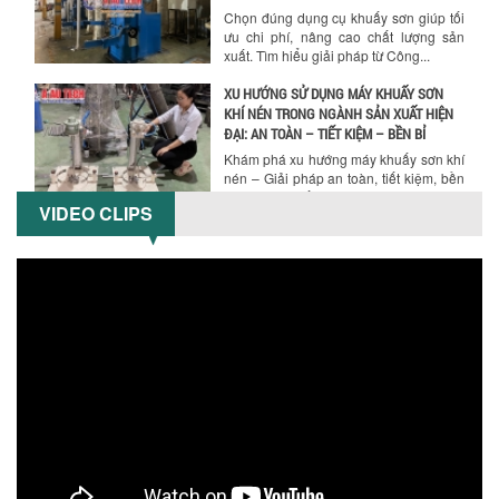
Chọn đúng dụng cụ khuấy sơn giúp tối
ưu chi phí, nâng cao chất lượng sản
xuất. Tìm hiểu giải pháp từ Công...
XU HƯỚNG SỬ DỤNG MÁY KHUẤY SƠN
KHÍ NÉN TRONG NGÀNH SẢN XUẤT HIỆN
ĐẠI: AN TOÀN – TIẾT KIỆM – BỀN BỈ
Khám phá xu hướng máy khuấy sơn khí
nén – Giải pháp an toàn, tiết kiệm, bền
bỉ cho sản xuất sơn công nghiệp...
VIDEO CLIPS
CÓ NÊN ĐẦU TƯ MÁY NGHIỀN DUNG MÔI
GIÁ RẺ CHO NGÀNH HÓA CHẤT?
Máy nghiền dung môi giá rẻ có thực sự
phù hợp với ngành hóa chất? Bài viết
phân tích ưu, nhược điểm của máy...
5 LỢI ÍCH NỔI BẬT KHI SỬ DỤNG MÁY
KHUẤY SƠN DÙNG ĐIỆN TRONG SẢN XUẤT
Khám phá 5 lợi ích khi sử dụng máy
khuấy sơn dùng điện: nâng cao chất
lượng, tiết kiệm chi phí, tăng năng
suất,...