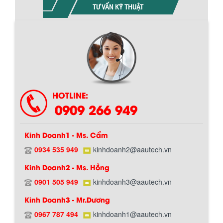
TƯ VẤN KỸ THUẬT
HOTLINE:
0909 266 949
Kinh Doanh1 - Ms. Cẩm
0934 535 949
kinhdoanh2@aautech.vn
Kinh Doanh2 - Ms. Hồng
0901 505 949
kinhdoanh3@aautech.vn
Kinh Doanh3 - Mr.Dương
0967 787 494
kinhdoanh1@aautech.vn