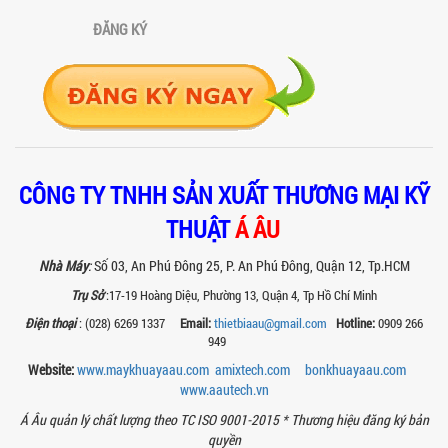
toàn, giá trị mang lại, ứng dụng...
ĐĂNG KÝ
TAY KẸP THÙNG TRÊN MÁY KHUẤY SƠN
30HP: TĂNG ĐỘ ỔN ĐỊNH VÀ AN TOÀN KHI
VẬN HÀNH
Tay kẹp thùng trên máy khuấy sơn
30HP giúp giữ ổn định thùng chứa, đảm
bảo an toàn khi vận hành và nâng cao
chất...
BỒN KHUẤY SÀN THAO TÁC – GIẢI PHÁP
CÔNG TY TNHH SẢN XUẤT THƯƠNG MẠI KỸ
TOÀN DIỆN CHO SẢN XUẤT THỰC PHẨM,
MỸ PHẨM VÀ HÓA CHẤT
THUẬT
Á ÂU
Khám phá thiết kế bồn khuấy sàn thao
tác inox an toàn, tiện lợi, phù hợp sản
Nhà Máy
:
Số 03, An Phú Đông 25, P. An Phú Đông, Quận 12, Tp.HCM
xuất thực phẩm, mỹ phẩm, hóa chất....
Trụ Sở
:17-19 Hoàng Diệu, Phường 13, Quận 4, Tp Hồ Chí Minh
VÌ SAO CÁC XƯỞNG SƠN NÊN CHỌN MÁY
Điện thoại
: (028) 6269 1337
Email:
thietbiaau@gmail.com
Hotline:
0909 266
CHIẾT RÓT SƠN 1 VÒI CỦA Á ÂU?
949
Khám phá lý do vì sao máy chiết rót sơn
Website:
www.maykhuayaau.com
amixtech.com
bonkhuayaau.com
1 vòi của Á Âu là lựa chọn hàng đầu
cho các xưởng sơn: chính xác, tiết...
www.
aautech.vn
Á Âu quản lý chất lượng theo TC ISO 9001-2015 *
Thương hiệu đăng ký bản
BÊN TRONG NHÀ MÁY Á ÂU: HÀNH TRÌNH
quyền