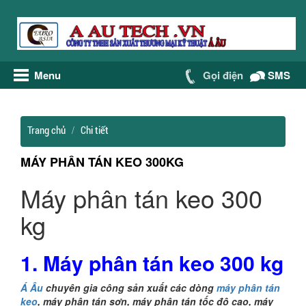
Menu
Gọi điện
SMS
Trang chủ
Chi tiết
MÁY PHÂN TÁN KEO 300KG
Máy phân tán keo 300
kg
1. Máy phân tán keo 300 kg
Á Âu
chuyên gia công sản xuất các dòng
máy phân tán
keo
, máy phân tán sơn, máy phân tán tốc độ cao, máy