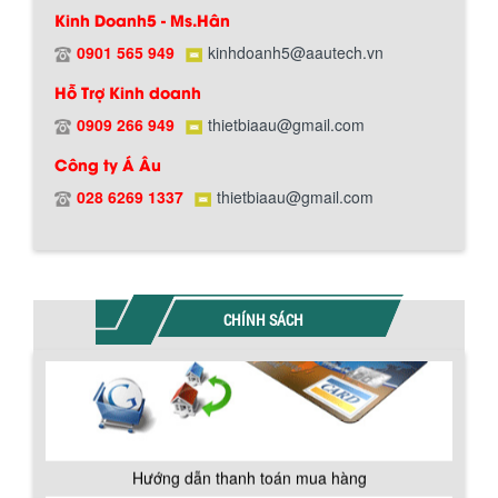
Kinh Doanh5 - Ms.Hân
0901 565 949
kinhdoanh5@aautech.vn
Hỗ Trợ Kinh doanh
0909 266 949
thietbiaau@gmail.com
BỒN CHỨA GIẢI NHIỆT SƠN, MỰC IN
Công ty Á Âu
Bồn chứa giải nhiệt sơn, mực in có cấu
Chính sách giao hàng
tạo gồm 2 lớp inox và được dùng để
028 6269 1337
thietbiaau@gmail.com
làm giảm nhiệt độ của nguyên...
MÁY TRỘN BỘT KHÔ 500KG
Máy trộn bột khô 500kg được thiết kế
CHÍNH SÁCH
thân bồn nằm ngang, với cánh trộn bột
xoay đảo thuận nghịch. Vật liệu...
MÁY TRỘN BỘT KHÔ 200KG
Máy trộn bột khô 200kg được gia công
Hướng dẫn thanh toán mua hàng
sản xuất tại công ty Á Âu. Máy dùng
trộn các loại bột khô trong các ngành...