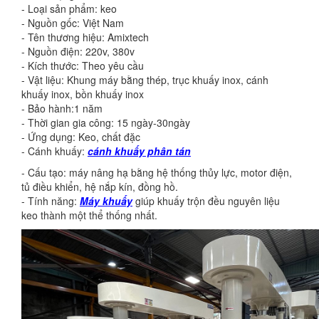
- Loại sản phẩm: keo
- Nguồn gốc: Việt Nam
- Tên thương hiệu: Amixtech
- Nguồn điện: 220v, 380v
- Kích thước: Theo yêu cầu
- Vật liệu: Khung máy bằng thép, trục khuấy inox, cánh
khuấy inox, bồn khuấy inox
- Bảo hành:1 năm
- Thời gian gia công: 15 ngày-30ngày
- Ứng dụng: Keo, chất đặc
- Cánh khuấy:
cánh khuấy phân tán
- Cấu tạo: máy nâng hạ bằng hệ thống thủy lực, motor điện,
tủ điều khiển, hệ nắp kín, đồng hồ.
- Tính năng:
Máy khuấy
giúp khuấy trộn đều nguyên liệu
keo thành một thể thống nhất.