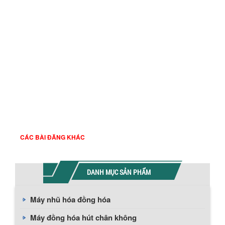
Tp.HCM
GPKD : 0312426851 Nơi cấp: Sở Kế Hoạch Đầu
Tư TP.HCM
Tell : 028 6269 1337 Fax : 028 6269 1337
Hotline: 0934 535 949 Gmail:
kinhdoanh.aau2@gmail.com
Web :
www.amixtech.com
http://maykhuayaau.com/
https://amixtech.com
CÁC BÀI ĐĂNG KHÁC
DANH MỤC SẢN PHẨM
Máy nhũ hóa đồng hóa
Máy đồng hóa hút chân không